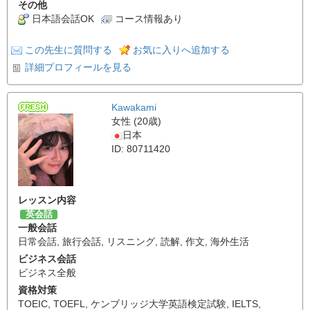
その他
日本語会話OK
コース情報あり
この先生に質問する
お気に入りへ追加する
詳細プロフィールを見る
Kawakami
女性 (20歳)
日本
ID: 80711420
レッスン内容
英会話
一般会話
日常会話
,
旅行会話
,
リスニング
,
読解
,
作文
,
海外生活
ビジネス会話
ビジネス全般
資格対策
TOEIC
,
TOEFL
,
ケンブリッジ大学英語検定試験
,
IELTS
,