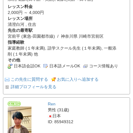
レッスン料金
2,000円 ～ 4,000円
レッスン場所
清澄白河 , 住吉
先生の最寄駅
宮前平 (東急-田園都市線) / 神奈川県 川崎市宮前区
指導経験
家庭教師 (１年未満), 語学スクール先生 (１年未満), 一般添
削 (１年未満) 他
その他
日本語会話OK
日本語メールOK
コース情報あり
この先生に質問する
お気に入りへ追加する
詳細プロフィールを見る
Ren
男性 (31歳)
日本
ID: 85949312