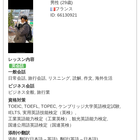
男性 (29歳)
フランス
ID: 66130921
レッスン内容
英会話
一般会話
日常会話
,
旅行会話
,
リスニング
,
読解
,
作文
,
海外生活
ビジネス会話
ビジネス全般
,
旅行業
資格対策
TOEIC
,
TOEFL
,
TOPEC
,
ケンブリッジ大学英語検定試験
,
IELTS
,
実用英語技能検定（英検）
,
工業英語能力検定（工業英検）
,
観光英語能力検定
,
国連公用語英語検定（国連英検）
添削や翻訳
添削
,
翻訳(日本語→英語)
,
翻訳(英語→日本語)