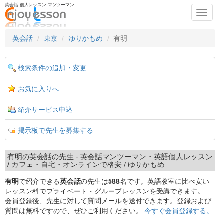
英会話 個人レッスン マンツーマン
Toggl
navig
英会話
東京
ゆりかもめ
有明
検索条件の追加・変更
お気に入りへ
紹介サービス申込
掲示板で先生を募集する
有明の英会話の先生 - 英会話マンツーマン・英語個人レッスン
/ カフェ・自宅・オンラインで格安 / ゆりかもめ
有明
で紹介できる
英会話
の先生は
588
名です。英語教室に比べ安い
レッスン料でプライベート・グループレッスンを受講できます。
会員登録後、先生に対して質問メールを送付できます。登録および
質問は無料ですので、ぜひご利用ください。
今すぐ会員登録する。