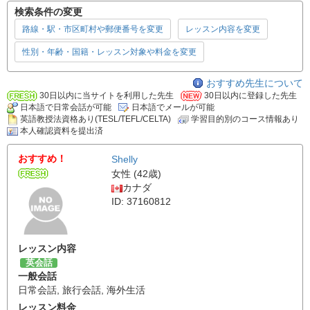
検索条件の変更
路線・駅・市区町村や郵便番号を変更
レッスン内容を変更
性別・年齢・国籍・レッスン対象や料金を変更
おすすめ先生について
30日以内に当サイトを利用した先生
30日以内に登録した先生
日本語で日常会話が可能
日本語でメールが可能
英語教授法資格あり(TESL/TEFL/CELTA)
学習目的別のコース情報あり
本人確認資料を提出済
おすすめ！
Shelly
女性 (42歳)
カナダ
ID: 37160812
レッスン内容
英会話
一般会話
日常会話
,
旅行会話
,
海外生活
レッスン料金