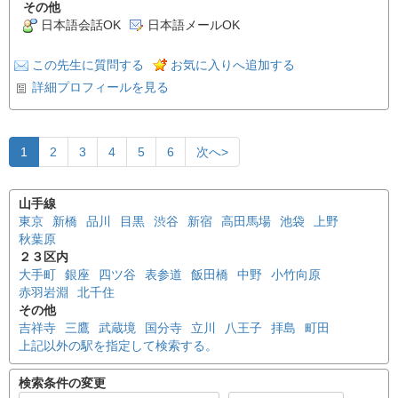
その他
日本語会話OK
日本語メールOK
この先生に質問する
お気に入りへ追加する
詳細プロフィールを見る
1
2
3
4
5
6
次へ>
山手線
東京
新橋
品川
目黒
渋谷
新宿
高田馬場
池袋
上野
秋葉原
２３区内
大手町
銀座
四ツ谷
表参道
飯田橋
中野
小竹向原
赤羽岩淵
北千住
その他
吉祥寺
三鷹
武蔵境
国分寺
立川
八王子
拝島
町田
上記以外の駅を指定して検索する。
検索条件の変更