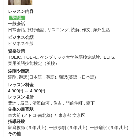
レッスン内容
英会話
一般会話
日常会話
,
旅行会話
,
リスニング
,
読解
,
作文
,
海外生活
ビジネス会話
ビジネス全般
資格対策
TOEIC
,
TOEFL
,
ケンブリッジ大学英語検定試験
,
IELTS
,
実用英語技能検定（英検）
添削や翻訳
添削
,
翻訳(日本語→英語)
,
翻訳(英語→日本語)
レッスン料金
4,900円 ～ 4,900円
レッスン場所
豊洲 , 辰巳 , 清澄白河 , 住吉 , 門前仲町 , 森下
先生の最寄駅
東大前 (メトロ-南北線) / 東京都 文京区
指導経験
家庭教師 (９年以上), 一般添削 (９年以上), 一般翻訳 (９年以上)
その他