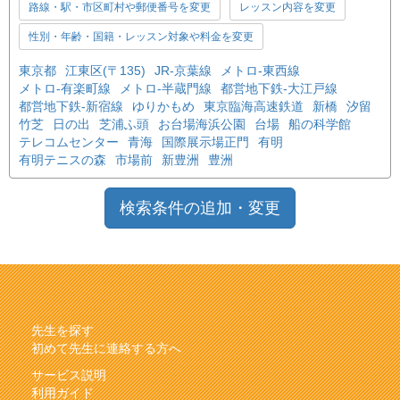
路線・駅・市区町村や郵便番号を変更
レッスン内容を変更
性別・年齢・国籍・レッスン対象や料金を変更
東京都
江東区(〒135)
JR-京葉線
メトロ-東西線
メトロ-有楽町線
メトロ-半蔵門線
都営地下鉄-大江戸線
都営地下鉄-新宿線
ゆりかもめ
東京臨海高速鉄道
新橋
汐留
竹芝
日の出
芝浦ふ頭
お台場海浜公園
台場
船の科学館
テレコムセンター
青海
国際展示場正門
有明
有明テニスの森
市場前
新豊洲
豊洲
検索条件の追加・変更
先生を探す
初めて先生に連絡する方へ
サービス説明
利用ガイド