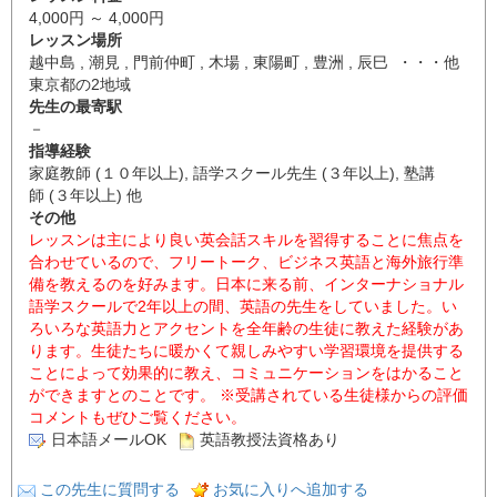
4,000円 ～ 4,000円
レッスン場所
越中島 , 潮見 , 門前仲町 , 木場 , 東陽町 , 豊洲 , 辰巳 ・・・他
東京都の2地域
先生の最寄駅
－
指導経験
家庭教師 (１０年以上), 語学スクール先生 (３年以上), 塾講
師 (３年以上) 他
その他
レッスンは主により良い英会話スキルを習得することに焦点を
合わせているので、フリートーク、ビジネス英語と海外旅行準
備を教えるのを好みます。日本に来る前、インターナショナル
語学スクールで2年以上の間、英語の先生をしていました。い
ろいろな英語力とアクセントを全年齢の生徒に教えた経験があ
ります。生徒たちに暖かくて親しみやすい学習環境を提供する
ことによって効果的に教え、コミュニケーションをはかること
ができますとのことです。 ※受講されている生徒様からの評価
コメントもぜひご覧ください。
日本語メールOK
英語教授法資格あり
この先生に質問する
お気に入りへ追加する