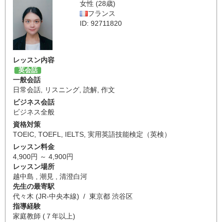
女性 (28歳)
フランス
ID: 92711820
レッスン内容
英会話
一般会話
日常会話
,
リスニング
,
読解
,
作文
ビジネス会話
ビジネス全般
資格対策
TOEIC
,
TOEFL
,
IELTS
,
実用英語技能検定（英検）
レッスン料金
4,900円 ～ 4,900円
レッスン場所
越中島 , 潮見 , 清澄白河
先生の最寄駅
代々木 (JR-中央本線) / 東京都 渋谷区
指導経験
家庭教師 (７年以上)