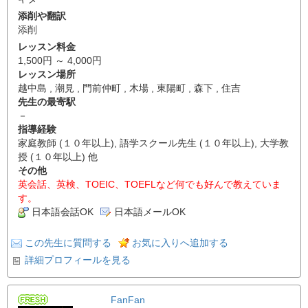
添削や翻訳
添削
レッスン料金
1,500円 ～ 4,000円
レッスン場所
越中島 , 潮見 , 門前仲町 , 木場 , 東陽町 , 森下 , 住吉
先生の最寄駅
－
指導経験
家庭教師 (１０年以上), 語学スクール先生 (１０年以上), 大学教
授 (１０年以上) 他
その他
英会話、英検、TOEIC、TOEFLなど何でも好んで教えていま
す。
日本語会話OK
日本語メールOK
この先生に質問する
お気に入りへ追加する
詳細プロフィールを見る
FanFan