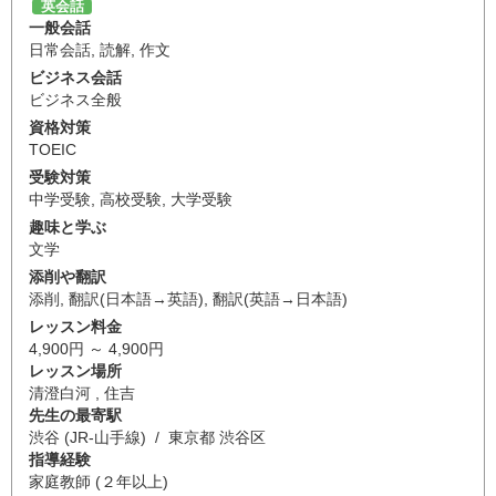
英会話
一般会話
日常会話
,
読解
,
作文
ビジネス会話
ビジネス全般
資格対策
TOEIC
受験対策
中学受験
,
高校受験
,
大学受験
趣味と学ぶ
文学
添削や翻訳
添削
,
翻訳(日本語→英語)
,
翻訳(英語→日本語)
レッスン料金
4,900円 ～ 4,900円
レッスン場所
清澄白河 , 住吉
先生の最寄駅
渋谷 (JR-山手線) / 東京都 渋谷区
指導経験
家庭教師 (２年以上)