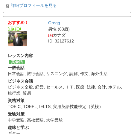
詳細プロフィールを見る
おすすめ！
Gregg
男性 (63歳)
カナダ
ID: 32127612
レッスン内容
英会話
一般会話
日常会話
,
旅行会話
,
リスニング
,
読解
,
作文
,
海外生活
ビジネス会話
ビジネス全般
,
経営
,
セールス
,
ＩＴ
,
医療
,
法律
,
会計
,
ホテル
,
旅行業
,
貿易
資格対策
TOEIC
,
TOEFL
,
IELTS
,
実用英語技能検定（英検）
受験対策
中学受験
,
高校受験
,
大学受験
趣味と学ぶ
ギター