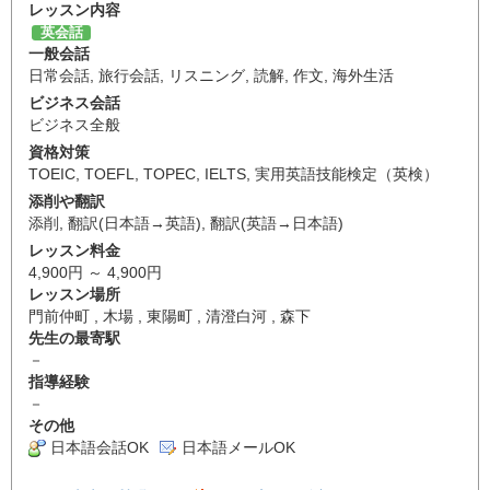
レッスン内容
英会話
一般会話
日常会話
,
旅行会話
,
リスニング
,
読解
,
作文
,
海外生活
ビジネス会話
ビジネス全般
資格対策
TOEIC
,
TOEFL
,
TOPEC
,
IELTS
,
実用英語技能検定（英検）
添削や翻訳
添削
,
翻訳(日本語→英語)
,
翻訳(英語→日本語)
レッスン料金
4,900円 ～ 4,900円
レッスン場所
門前仲町 , 木場 , 東陽町 , 清澄白河 , 森下
先生の最寄駅
－
指導経験
－
その他
日本語会話OK
日本語メールOK