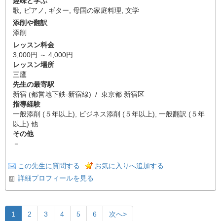
趣味と学ぶ
歌
,
ピアノ
,
ギター
,
母国の家庭料理
,
文学
添削や翻訳
添削
レッスン料金
3,000円 ～ 4,000円
レッスン場所
三鷹
先生の最寄駅
新宿 (都営地下鉄-新宿線) / 東京都 新宿区
指導経験
一般添削 (５年以上), ビジネス添削 (５年以上), 一般翻訳 (５年
以上) 他
その他
－
この先生に質問する
お気に入りへ追加する
詳細プロフィールを見る
1
2
3
4
5
6
次へ>