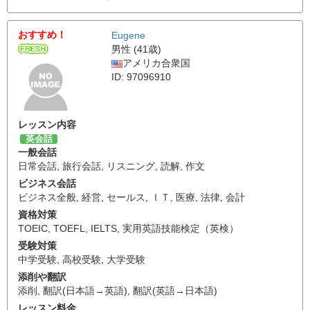
おすすめ！
Eugene
男性 (41歳)
アメリカ合衆国
ID: 97096910
レッスン内容
英会話
一般会話
日常会話
,
旅行会話
,
リスニング
,
読解
,
作文
ビジネス会話
ビジネス全般
,
経営
,
セールス
,
ＩＴ
,
医療
,
法律
,
会計
資格対策
TOEIC
,
TOEFL
,
IELTS
,
実用英語技能検定（英検）
受験対策
中学受験
,
高校受験
,
大学受験
添削や翻訳
添削
,
翻訳(日本語→英語)
,
翻訳(英語→日本語)
レッスン料金