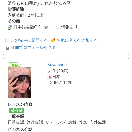
渋谷 (JR-山手線) / 東京都 渋谷区
指導経験
家庭教師 (２年以上)
その他
日本語会話OK
コース情報あり
この先生に質問する
お気に入りへ追加する
詳細プロフィールを見る
Kawakami
女性 (20歳)
日本
ID: 80711420
レッスン内容
英会話
一般会話
日常会話
,
旅行会話
,
リスニング
,
読解
,
作文
,
海外生活
ビジネス会話