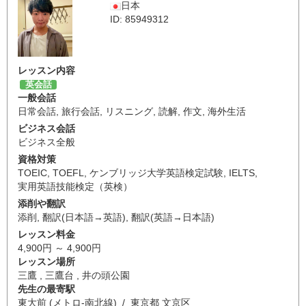
日本
ID: 85949312
レッスン内容
英会話
一般会話
日常会話
,
旅行会話
,
リスニング
,
読解
,
作文
,
海外生活
ビジネス会話
ビジネス全般
資格対策
TOEIC
,
TOEFL
,
ケンブリッジ大学英語検定試験
,
IELTS
,
実用英語技能検定（英検）
添削や翻訳
添削
,
翻訳(日本語→英語)
,
翻訳(英語→日本語)
レッスン料金
4,900円 ～ 4,900円
レッスン場所
三鷹 , 三鷹台 , 井の頭公園
先生の最寄駅
東大前 (メトロ-南北線) / 東京都 文京区