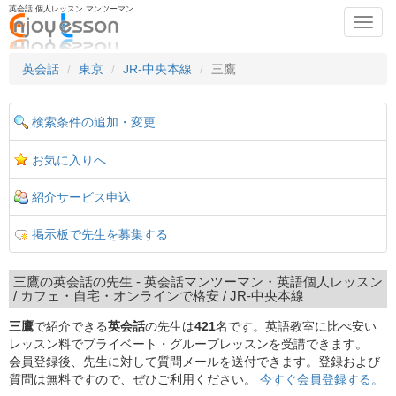
英会話 個人レッスン マンツーマン
Toggl
navig
英会話
東京
JR-中央本線
三鷹
検索条件の追加・変更
お気に入りへ
紹介サービス申込
掲示板で先生を募集する
三鷹の英会話の先生 - 英会話マンツーマン・英語個人レッスン
/ カフェ・自宅・オンラインで格安 / JR-中央本線
三鷹
で紹介できる
英会話
の先生は
421
名です。英語教室に比べ安い
レッスン料でプライベート・グループレッスンを受講できます。
会員登録後、先生に対して質問メールを送付できます。登録および
質問は無料ですので、ぜひご利用ください。
今すぐ会員登録する。