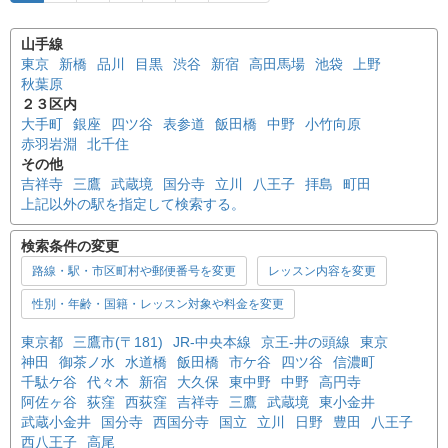
山手線
東京
新橋
品川
目黒
渋谷
新宿
高田馬場
池袋
上野
秋葉原
２３区内
大手町
銀座
四ツ谷
表参道
飯田橋
中野
小竹向原
赤羽岩淵
北千住
その他
吉祥寺
三鷹
武蔵境
国分寺
立川
八王子
拝島
町田
上記以外の駅を指定して検索する。
検索条件の変更
路線・駅・市区町村や郵便番号を変更
レッスン内容を変更
性別・年齢・国籍・レッスン対象や料金を変更
東京都
三鷹市(〒181)
JR-中央本線
京王-井の頭線
東京
神田
御茶ノ水
水道橋
飯田橋
市ケ谷
四ツ谷
信濃町
千駄ケ谷
代々木
新宿
大久保
東中野
中野
高円寺
阿佐ヶ谷
荻窪
西荻窪
吉祥寺
三鷹
武蔵境
東小金井
武蔵小金井
国分寺
西国分寺
国立
立川
日野
豊田
八王子
西八王子
高尾