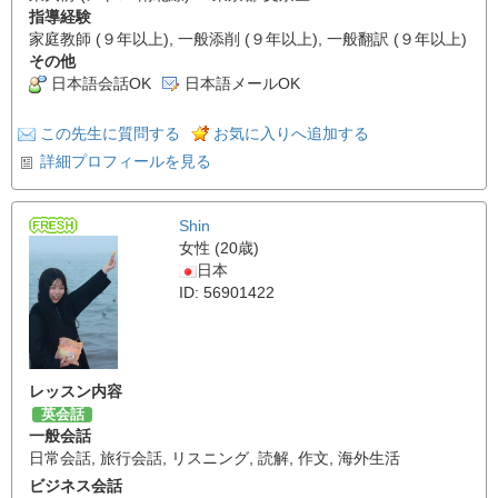
指導経験
家庭教師 (９年以上), 一般添削 (９年以上), 一般翻訳 (９年以上)
その他
日本語会話OK
日本語メールOK
この先生に質問する
お気に入りへ追加する
詳細プロフィールを見る
Shin
女性 (20歳)
日本
ID: 56901422
レッスン内容
英会話
一般会話
日常会話
,
旅行会話
,
リスニング
,
読解
,
作文
,
海外生活
ビジネス会話