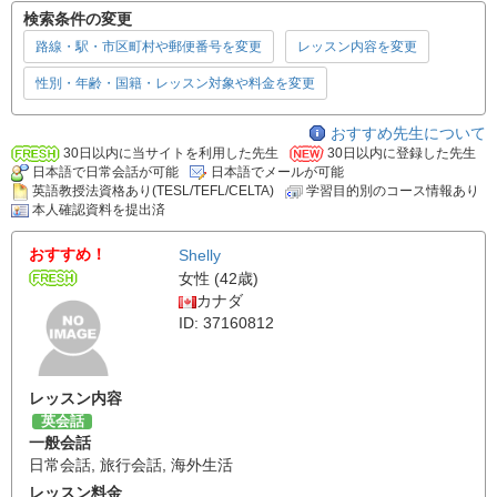
検索条件の変更
路線・駅・市区町村や郵便番号を変更
レッスン内容を変更
性別・年齢・国籍・レッスン対象や料金を変更
おすすめ先生について
30日以内に当サイトを利用した先生
30日以内に登録した先生
日本語で日常会話が可能
日本語でメールが可能
英語教授法資格あり(TESL/TEFL/CELTA)
学習目的別のコース情報あり
本人確認資料を提出済
おすすめ！
Shelly
女性 (42歳)
カナダ
ID: 37160812
レッスン内容
英会話
一般会話
日常会話
,
旅行会話
,
海外生活
レッスン料金