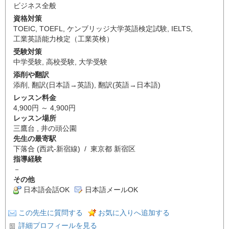
ビジネス全般
資格対策
TOEIC
,
TOEFL
,
ケンブリッジ大学英語検定試験
,
IELTS
,
工業英語能力検定（工業英検）
受験対策
中学受験
,
高校受験
,
大学受験
添削や翻訳
添削
,
翻訳(日本語→英語)
,
翻訳(英語→日本語)
レッスン料金
4,900円 ～ 4,900円
レッスン場所
三鷹台 , 井の頭公園
先生の最寄駅
下落合 (西武-新宿線) / 東京都 新宿区
指導経験
－
その他
日本語会話OK
日本語メールOK
この先生に質問する
お気に入りへ追加する
詳細プロフィールを見る