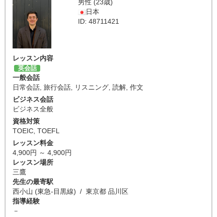
男性 (23歳)
日本
ID: 48711421
レッスン内容
英会話
一般会話
日常会話
,
旅行会話
,
リスニング
,
読解
,
作文
ビジネス会話
ビジネス全般
資格対策
TOEIC
,
TOEFL
レッスン料金
4,900円 ～ 4,900円
レッスン場所
三鷹
先生の最寄駅
西小山 (東急-目黒線) / 東京都 品川区
指導経験
－