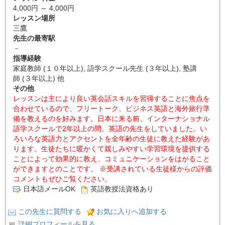
4,000円 ～ 4,000円
レッスン場所
三鷹
先生の最寄駅
－
指導経験
家庭教師 (１０年以上), 語学スクール先生 (３年以上), 塾講
師 (３年以上) 他
その他
レッスンは主により良い英会話スキルを習得することに焦点を
合わせているので、フリートーク、ビジネス英語と海外旅行準
備を教えるのを好みます。日本に来る前、インターナショナル
語学スクールで2年以上の間、英語の先生をしていました。い
ろいろな英語力とアクセントを全年齢の生徒に教えた経験があ
ります。生徒たちに暖かくて親しみやすい学習環境を提供する
ことによって効果的に教え、コミュニケーションをはかること
ができますとのことです。 ※受講されている生徒様からの評価
コメントもぜひご覧ください。
日本語メールOK
英語教授法資格あり
この先生に質問する
お気に入りへ追加する
詳細プロフィールを見る