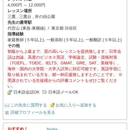
4,000円 ～ 12,000円
レッスン場所
三鷹 , 三鷹台 , 井の頭公園
先生の最寄駅
代官山 (東急-東横線) / 東京都 渋谷区
指導経験
家庭教師 (５年以上), 一般添削 (５年以上), 一般翻訳 (５年以上)
その他
初級から上級まで、質の高いレッスンを提供致します。日常会
話は勿論、高度のビジネス英語、学術論文、試験・資格対策
（TOEFL、TOEIC、IELTS、GMAT、GRE、SAT、英検等）、
海外・国内の大学院・大学入試等に対応可能です。英語学習に
取り組まれている方を、精一杯応援致しますとのことです。 ※
受講されている生徒様からの評価コメントもぜひご覧くださ
い。
日本語会話OK
日本語メールOK
この先生に質問する
お気に入りへ追加する
詳細プロフィールを見る
おすすめ！
Nadia