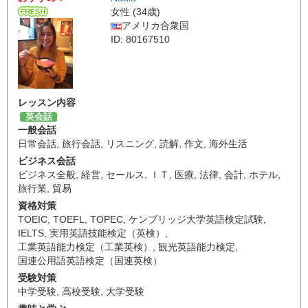
女性 (34歳)
アメリカ合衆国
ID: 80167510
レッスン内容
英会話
一般会話
日常会話
,
旅行会話
,
リスニング
,
読解
,
作文
,
海外生活
ビジネス会話
ビジネス全般
,
経営
,
セールス
,
ＩＴ
,
医療
,
法律
,
会計
,
ホテル
,
旅行業
,
貿易
資格対策
TOEIC
,
TOEFL
,
TOPEC
,
ケンブリッジ大学英語検定試験
,
IELTS
,
実用英語技能検定（英検）
,
工業英語能力検定（工業英検）
,
観光英語能力検定
,
国連公用語英語検定（国連英検）
受験対策
中学受験
,
高校受験
,
大学受験