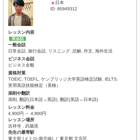
日本
ID: 85949312
レッスン内容
英会話
一般会話
日常会話
,
旅行会話
,
リスニング
,
読解
,
作文
,
海外生活
ビジネス会話
ビジネス全般
資格対策
TOEIC
,
TOEFL
,
ケンブリッジ大学英語検定試験
,
IELTS
,
実用英語技能検定（英検）
添削や翻訳
添削
,
翻訳(日本語→英語)
,
翻訳(英語→日本語)
レッスン料金
4,900円 ～ 4,900円
レッスン場所
吉祥寺 , 武蔵境
先生の最寄駅
東大前 (メトロ-南北線) / 東京都 文京区