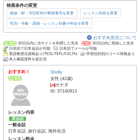
検索条件の変更
路線・駅・市区町村や郵便番号を変更
レッスン内容を変更
性別・年齢・国籍・レッスン対象や料金を変更
おすすめ先生について
30日以内に当サイトを利用した先生
30日以内に登録した先生
日本語で日常会話が可能
日本語でメールが可能
英語教授法資格あり(TESL/TEFL/CELTA)
学習目的別のコース情報あり
本人確認資料を提出済
おすすめ！
Shelly
女性 (42歳)
カナダ
ID: 37160812
レッスン内容
英会話
一般会話
日常会話
,
旅行会話
,
海外生活
レッスン料金