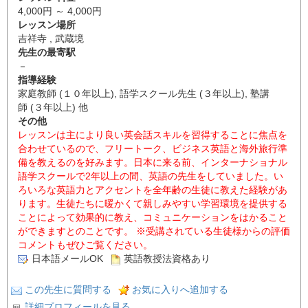
4,000円 ～ 4,000円
レッスン場所
吉祥寺 , 武蔵境
先生の最寄駅
－
指導経験
家庭教師 (１０年以上), 語学スクール先生 (３年以上), 塾講
師 (３年以上) 他
その他
レッスンは主により良い英会話スキルを習得することに焦点を
合わせているので、フリートーク、ビジネス英語と海外旅行準
備を教えるのを好みます。日本に来る前、インターナショナル
語学スクールで2年以上の間、英語の先生をしていました。い
ろいろな英語力とアクセントを全年齢の生徒に教えた経験があ
ります。生徒たちに暖かくて親しみやすい学習環境を提供する
ことによって効果的に教え、コミュニケーションをはかること
ができますとのことです。 ※受講されている生徒様からの評価
コメントもぜひご覧ください。
日本語メールOK
英語教授法資格あり
この先生に質問する
お気に入りへ追加する
詳細プロフィールを見る