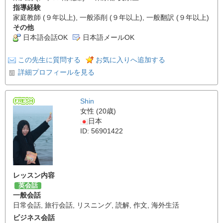
指導経験
家庭教師 (９年以上), 一般添削 (９年以上), 一般翻訳 (９年以上)
その他
日本語会話OK
日本語メールOK
この先生に質問する
お気に入りへ追加する
詳細プロフィールを見る
Shin
女性 (20歳)
日本
ID: 56901422
レッスン内容
英会話
一般会話
日常会話
,
旅行会話
,
リスニング
,
読解
,
作文
,
海外生活
ビジネス会話