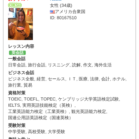
女性 (34歳)
アメリカ合衆国
ID: 80167510
レッスン内容
英会話
一般会話
日常会話
,
旅行会話
,
リスニング
,
読解
,
作文
,
海外生活
ビジネス会話
ビジネス全般
,
経営
,
セールス
,
ＩＴ
,
医療
,
法律
,
会計
,
ホテル
,
旅行業
,
貿易
資格対策
TOEIC
,
TOEFL
,
TOPEC
,
ケンブリッジ大学英語検定試験
,
IELTS
,
実用英語技能検定（英検）
,
工業英語能力検定（工業英検）
,
観光英語能力検定
,
国連公用語英語検定（国連英検）
受験対策
中学受験
,
高校受験
,
大学受験