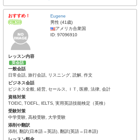
おすすめ！
Eugene
男性 (41歳)
アメリカ合衆国
ID: 97096910
レッスン内容
英会話
一般会話
日常会話
,
旅行会話
,
リスニング
,
読解
,
作文
ビジネス会話
ビジネス全般
,
経営
,
セールス
,
ＩＴ
,
医療
,
法律
,
会計
資格対策
TOEIC
,
TOEFL
,
IELTS
,
実用英語技能検定（英検）
受験対策
中学受験
,
高校受験
,
大学受験
添削や翻訳
添削
,
翻訳(日本語→英語)
,
翻訳(英語→日本語)
レッスン料金