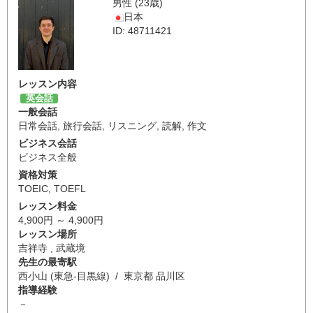
男性 (23歳)
日本
ID: 48711421
レッスン内容
英会話
一般会話
日常会話
,
旅行会話
,
リスニング
,
読解
,
作文
ビジネス会話
ビジネス全般
資格対策
TOEIC
,
TOEFL
レッスン料金
4,900円 ～ 4,900円
レッスン場所
吉祥寺 , 武蔵境
先生の最寄駅
西小山 (東急-目黒線) / 東京都 品川区
指導経験
－