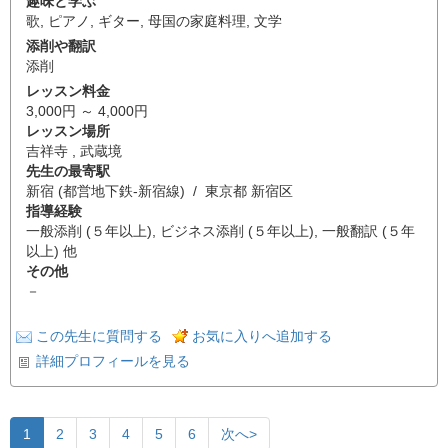
趣味と学ぶ
歌
,
ピアノ
,
ギター
,
母国の家庭料理
,
文学
添削や翻訳
添削
レッスン料金
3,000円 ～ 4,000円
レッスン場所
吉祥寺 , 武蔵境
先生の最寄駅
新宿 (都営地下鉄-新宿線) / 東京都 新宿区
指導経験
一般添削 (５年以上), ビジネス添削 (５年以上), 一般翻訳 (５年
以上) 他
その他
－
この先生に質問する
お気に入りへ追加する
詳細プロフィールを見る
1
2
3
4
5
6
次へ>