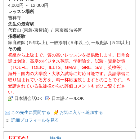
4,000円 ～ 12,000円
レッスン場所
吉祥寺
先生の最寄駅
代官山 (東急-東横線) / 東京都 渋谷区
指導経験
家庭教師 (５年以上), 一般添削 (５年以上), 一般翻訳 (５年以上)
その他
初級から上級まで、質の高いレッスンを提供致します。日常会
話は勿論、高度のビジネス英語、学術論文、試験・資格対策
（TOEFL、TOEIC、IELTS、GMAT、GRE、SAT、英検等）、
海外・国内の大学院・大学入試等に対応可能です。英語学習に
取り組まれている方を、精一杯応援致しますとのことです。 ※
受講されている生徒様からの評価コメントもぜひご覧くださ
い。
日本語会話OK
日本語メールOK
この先生に質問する
お気に入りへ追加する
詳細プロフィールを見る
おすすめ！
Nadia