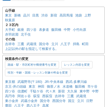
山手線
東京
新橋
品川
目黒
渋谷
新宿
高田馬場
池袋
上野
秋葉原
２３区内
大手町
銀座
四ツ谷
表参道
飯田橋
中野
小竹向原
赤羽岩淵
北千住
その他
吉祥寺
三鷹
武蔵境
国分寺
立川
八王子
拝島
町田
上記以外の駅を指定して検索する。
検索条件の変更
路線・駅・市区町村や郵便番号を変更
レッスン内容を変更
性別・年齢・国籍・レッスン対象や料金を変更
東京都
武蔵野市(〒180)
JR-中央本線
西武-多摩川線
京王-井の頭線
東京
神田
御茶ノ水
水道橋
飯田橋
市ケ谷
四ツ谷
信濃町
千駄ケ谷
代々木
新宿
大久保
東中野
中野
高円寺
阿佐ヶ谷
荻窪
西荻窪
吉祥寺
三鷹
武蔵境
東小金井
武蔵小金井
国分寺
西国分寺
国立
立川
日野
豊田
八王子
西八王子
高尾