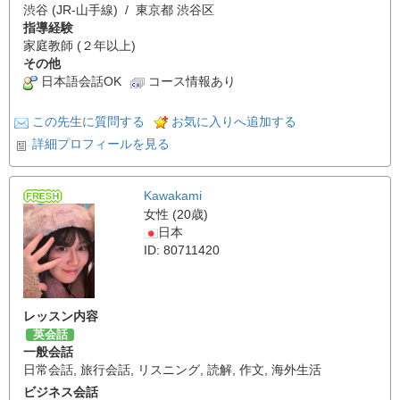
渋谷 (JR-山手線) / 東京都 渋谷区
指導経験
家庭教師 (２年以上)
その他
日本語会話OK
コース情報あり
この先生に質問する
お気に入りへ追加する
詳細プロフィールを見る
Kawakami
女性 (20歳)
日本
ID: 80711420
レッスン内容
英会話
一般会話
日常会話
,
旅行会話
,
リスニング
,
読解
,
作文
,
海外生活
ビジネス会話