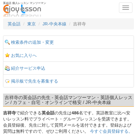
英会話 個人レッスン マンツーマン
Toggl
navig
英会話
東京
JR-中央本線
吉祥寺
検索条件の追加・変更
お気に入りへ
紹介サービス申込
掲示板で先生を募集する
吉祥寺の英会話の先生 - 英会話マンツーマン・英語個人レッス
ン / カフェ・自宅・オンラインで格安 / JR-中央本線
吉祥寺
で紹介できる
英会話
の先生は
486
名です。英語教室に比べ安
いレッスン料でプライベート・グループレッスンを受講できます。
会員登録後、先生に対して質問メールを送付できます。登録および
質問は無料ですので、ぜひご利用ください。
今すぐ会員登録する。