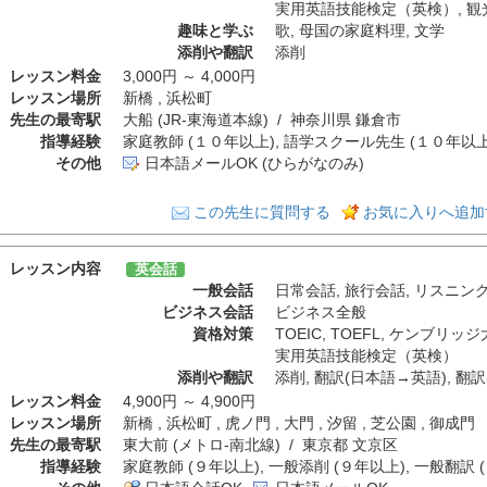
実用英語技能検定（英検）
,
観
趣味と学ぶ
歌
,
母国の家庭料理
,
文学
添削や翻訳
添削
レッスン料金
3,000円 ～ 4,000円
レッスン場所
新橋 , 浜松町
先生の最寄駅
大船 (JR-東海道本線) / 神奈川県 鎌倉市
指導経験
家庭教師 (１０年以上), 語学スクール先生 (１０年以上)
その他
日本語メールOK (ひらがなのみ)
この先生に質問する
お気に入りへ追加
レッスン内容
英会話
一般会話
日常会話
,
旅行会話
,
リスニン
ビジネス会話
ビジネス全般
資格対策
TOEIC
,
TOEFL
,
ケンブリッジ
実用英語技能検定（英検）
添削や翻訳
添削
,
翻訳(日本語→英語)
,
翻訳
レッスン料金
4,900円 ～ 4,900円
レッスン場所
新橋 , 浜松町 , 虎ノ門 , 大門 , 汐留 , 芝公園 , 御成門
先生の最寄駅
東大前 (メトロ-南北線) / 東京都 文京区
指導経験
家庭教師 (９年以上), 一般添削 (９年以上), 一般翻訳 