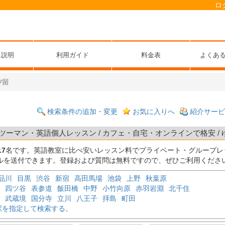
ロ
ス説明
利用ガイド
料金表
よくあ
汐留
検索条件の追加・変更
お気に入りへ
紹介サービ
ツーマン・英語個人レッスン / カフェ・自宅・オンラインで格安 /
17
名です。英語教室に比べ安いレッスン料でプライベート・グループレ
ルを送付できます。登録および質問は無料ですので、ぜひご利用くださ
品川
目黒
渋谷
新宿
高田馬場
池袋
上野
秋葉原
四ツ谷
表参道
飯田橋
中野
小竹向原
赤羽岩淵
北千住
武蔵境
国分寺
立川
八王子
拝島
町田
駅を指定して検索する。