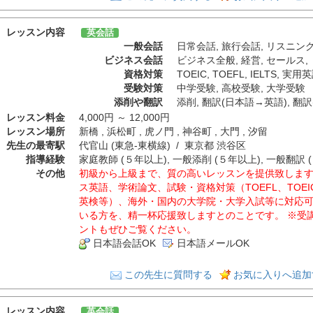
レッスン内容
英会話
一般会話
日常会話
,
旅行会話
,
リスニン
ビジネス会話
ビジネス全般
,
経営
,
セールス
,
資格対策
TOEIC
,
TOEFL
,
IELTS
,
実用英
受験対策
中学受験
,
高校受験
,
大学受験
添削や翻訳
添削
,
翻訳(日本語→英語)
,
翻訳
レッスン料金
4,000円 ～ 12,000円
レッスン場所
新橋 , 浜松町 , 虎ノ門 , 神谷町 , 大門 , 汐留
先生の最寄駅
代官山 (東急-東横線) / 東京都 渋谷区
指導経験
家庭教師 (５年以上), 一般添削 (５年以上), 一般翻訳 
その他
初級から上級まで、質の高いレッスンを提供致しま
ス英語、学術論文、試験・資格対策（TOEFL、TOEIC、
英検等）、海外・国内の大学院・大学入試等に対応
いる方を、精一杯応援致しますとのことです。 ※受
ントもぜひご覧ください。
日本語会話OK
日本語メールOK
この先生に質問する
お気に入りへ追加
レッスン内容
英会話