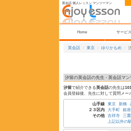
英会話 個人レッスン マンツーマン
Home
サービ
英会話
東京
ゆりかもめ
汐留の英会話の先生 - 英会話マン
汐留
で紹介できる
英会話
の先生は
10
会員登録後、先生に対して質問メー
山手線
東京
新橋
２３区内
大手町
銀座
その他
吉祥寺
三鷹
上記以外の