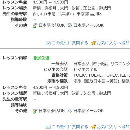
レッスン料金
4,900円 ～ 4,900円
レッスン場所
新橋 , 浜松町 , 大門 , 汐留 , 芝公園 , 御成門
先生の最寄駅
西小山 (東急-目黒線) / 東京都 品川区
指導経験
－
その他
日本語会話OK
日本語メールOK
この先生に質問する
お気に入りへ追加
レッスン内容
英会話
一般会話
日常会話
,
旅行会話
,
リスニン
ビジネス会話
ビジネス全般
資格対策
TOEIC
,
TOEFL
,
TOPEC
,
IELT
添削や翻訳
添削
,
翻訳(日本語→英語)
,
翻訳
レッスン料金
4,900円 ～ 4,900円
レッスン場所
新橋 , 浜松町 , 大門 , 汐留 , 芝公園 , 御成門
先生の最寄駅
－
指導経験
－
その他
日本語会話OK
日本語メールOK
この先生に質問する
お気に入りへ追加