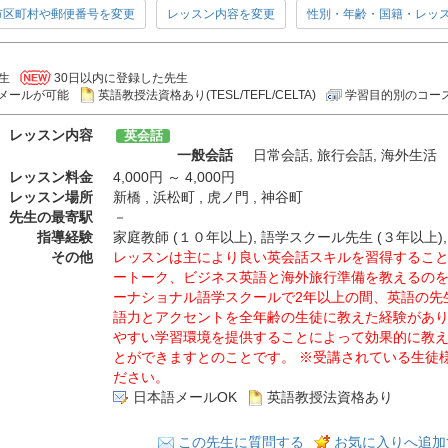
市区町村や郵便番号を変更
レッスン内容を変更
性別・年齢・国籍・レッ
生
30日以内に登録した先生
メールが可能
英語教授法資格あり(TESL/TEFL/CELTA)
学習目的別のコー
レッスン内容
英会話
一般会話
日常会話
,
旅行会話
,
海外生活
レッスン料金
4,000円 ～ 4,000円
レッスン場所
新橋 , 浜松町 , 虎ノ門 , 神谷町
先生の最寄駅
－
指導経験
家庭教師 (１０年以上), 語学スクール先生 (３年以上),
その他
レッスンは主により良い英会話スキルを習得するこ
ートーク、ビジネス英語と海外旅行準備を教えるの
ーナショナル語学スクールで2年以上の間、英語の先
語力とアクセントを全年齢の生徒に教えた経験があ
やすい学習環境を提供することによって効果的に教
とができますとのことです。 ※受講されている生徒
ださい。
日本語メールOK
英語教授法資格あり
この先生に質問する
お気に入りへ追加