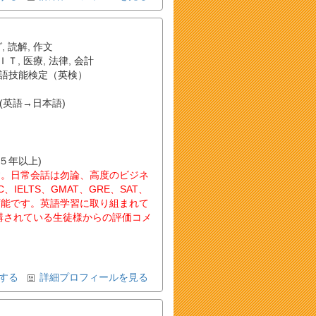
グ
,
読解
,
作文
ＩＴ
,
医療
,
法律
,
会計
語技能検定（英検）
(英語→日本語)
(５年以上)
す。日常会話は勿論、高度のビジネ
IELTS、GMAT、GRE、SAT、
可能です。英語学習に取り組まれて
講されている生徒様からの評価コメ
する
詳細プロフィールを見る