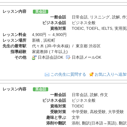
レッスン内容
英会話
一般会話
日常会話
,
リスニング
,
読解
,
作
ビジネス会話
ビジネス全般
資格対策
TOEIC
,
TOEFL
,
IELTS
,
実用英
レッスン料金
4,900円 ～ 4,900円
レッスン場所
新橋 , 浜松町
先生の最寄駅
代々木 (JR-中央本線) / 東京都 渋谷区
指導経験
家庭教師 (７年以上)
その他
日本語会話OK
日本語メールOK
この先生に質問する
お気に入りへ追加
レッスン内容
英会話
一般会話
日常会話
,
読解
,
作文
ビジネス会話
ビジネス全般
資格対策
TOEIC
受験対策
中学受験
,
高校受験
,
大学受験
趣味と学ぶ
文学
添削や翻訳
添削
,
翻訳(日本語→英語)
,
翻訳