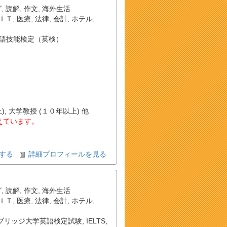
グ
,
読解
,
作文
,
海外生活
ＩＴ
,
医療
,
法律
,
会計
,
ホテル
,
語技能検定（英検）
, 大学教授 (１０年以上) 他
教えています。
する
詳細プロフィールを見る
グ
,
読解
,
作文
,
海外生活
ＩＴ
,
医療
,
法律
,
会計
,
ホテル
,
ブリッジ大学英語検定試験
,
IELTS
,