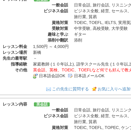
一般会話
日常会話
,
旅行会話
,
リスニン
ビジネス会話
ビジネス全般
,
経営
,
セールス
,
旅行業
,
貿易
資格対策
TOEIC
,
TOEFL
,
IELTS
,
実用英
受験対策
中学受験
,
高校受験
,
大学受験
趣味と学ぶ
ギター
添削や翻訳
添削
レッスン料金
1,500円 ～ 4,000円
レッスン場所
新橋
先生の最寄駅
－
指導経験
家庭教師 (１０年以上), 語学スクール先生 (１０年以上)
その他
英会話、英検、TOEIC、TOEFLなど何でも好んで
日本語会話OK
日本語メールOK
この先生に質問する
お気に入りへ追加
レッスン内容
英会話
一般会話
日常会話
,
旅行会話
,
リスニン
ビジネス会話
ビジネス全般
,
経営
,
セールス
,
旅行業
,
貿易
資格対策
TOEIC
,
TOEFL
,
TOPEC
,
ケン