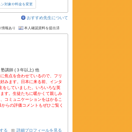
スン対象や料金を変更
おすすめ先生について
ス情報あり
本人確認資料を提出済
 塾講師 (３年以上) 他
とに焦点を合わせているので、フリ
を好みます。日本に来る前、インタ
生をしていました。いろいろな英
ります。生徒たちに暖かくて親しみ
え、コミュニケーションをはかるこ
様からの評価コメントもぜひご覧く
する
詳細プロフィールを見る