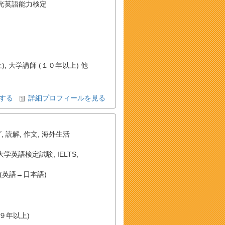
光英語能力検定
, 大学講師 (１０年以上) 他
する
詳細プロフィールを見る
グ
,
読解
,
作文
,
海外生活
大学英語検定試験
,
IELTS
,
(英語→日本語)
(９年以上)