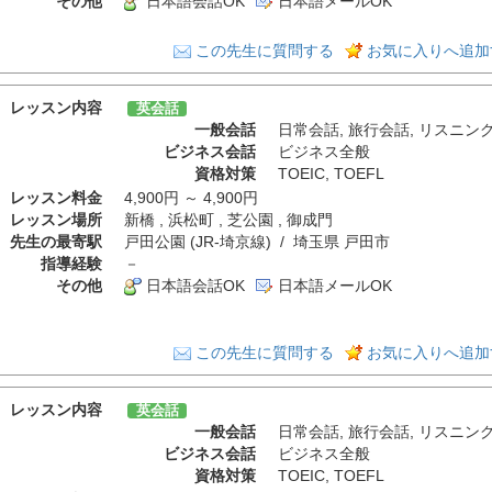
その他
日本語会話OK
日本語メールOK
この先生に質問する
お気に入りへ追加
レッスン内容
英会話
一般会話
日常会話
,
旅行会話
,
リスニン
ビジネス会話
ビジネス全般
資格対策
TOEIC
,
TOEFL
レッスン料金
4,900円 ～ 4,900円
レッスン場所
新橋 , 浜松町 , 芝公園 , 御成門
先生の最寄駅
戸田公園 (JR-埼京線) / 埼玉県 戸田市
指導経験
－
その他
日本語会話OK
日本語メールOK
この先生に質問する
お気に入りへ追加
レッスン内容
英会話
一般会話
日常会話
,
旅行会話
,
リスニン
ビジネス会話
ビジネス全般
資格対策
TOEIC
,
TOEFL