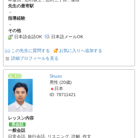
先生の最寄駅
－
指導経験
－
その他
日本語会話OK
日本語メールOK
この先生に質問する
お気に入りへ追加する
詳細プロフィールを見る
Shuzo
男性 (20歳)
日本
ID: 78711421
レッスン内容
英会話
一般会話
日常会話
,
旅行会話
,
リスニング
,
読解
,
作文