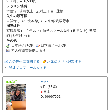
2,500円 ～ 6,500円
レッスン場所
本蓮沼 , 志村坂上 , 志村三丁目 , 蓮根
先生の最寄駅
吉祥寺 (JR-中央本線) / 東京都 武蔵野市
指導経験
家庭教師 (１０年以上), 語学スクール先生 (５年以上), 塾講
師 (５年以上) 他
その他
日本語会話OK
日本語メールOK
本人確認書類提出あり
この先生に質問する
お気に入りへ追加する
詳細プロフィールを見る
Reina
女性 (65歳)
日本
ID: 86687002