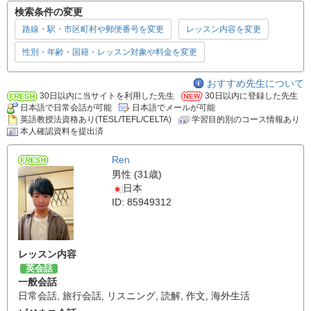
検索条件の変更
路線・駅・市区町村や郵便番号を変更
レッスン内容を変更
性別・年齢・国籍・レッスン対象や料金を変更
おすすめ先生について
30日以内に当サイトを利用した先生
30日以内に登録した先生
日本語で日常会話が可能
日本語でメールが可能
英語教授法資格あり(TESL/TEFL/CELTA)
学習目的別のコース情報あり
本人確認資料を提出済
Ren
男性 (31歳)
日本
ID: 85949312
レッスン内容
英会話
一般会話
日常会話
,
旅行会話
,
リスニング
,
読解
,
作文
,
海外生活