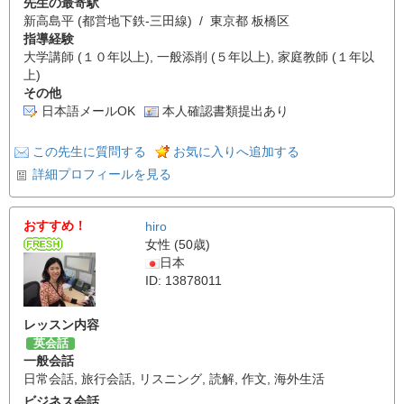
先生の最寄駅
新高島平 (都営地下鉄-三田線) / 東京都 板橋区
指導経験
大学講師 (１０年以上), 一般添削 (５年以上), 家庭教師 (１年以
上)
その他
日本語メールOK
本人確認書類提出あり
この先生に質問する
お気に入りへ追加する
詳細プロフィールを見る
おすすめ！
hiro
女性 (50歳)
日本
ID: 13878011
レッスン内容
英会話
一般会話
日常会話
,
旅行会話
,
リスニング
,
読解
,
作文
,
海外生活
ビジネス会話