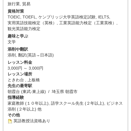
旅行業
,
貿易
資格対策
TOEIC
,
TOEFL
,
ケンブリッジ大学英語検定試験
,
IELTS
,
実用英語技能検定（英検）
,
工業英語能力検定（工業英検）
,
観光英語能力検定
趣味と学ぶ
文学
添削や翻訳
添削
,
翻訳(英語→日本語)
レッスン料金
3,000円 ～ 3,000円
レッスン場所
ときわ台 , 上板橋
先生の最寄駅
朝霞台 (東武-東上線) / 埼玉県 朝霞市
指導経験
家庭教師 (１０年以上), 語学スクール先生 (２年以上), ビジネス
添削 (２年以上) 他
その他
英語教授法資格あり