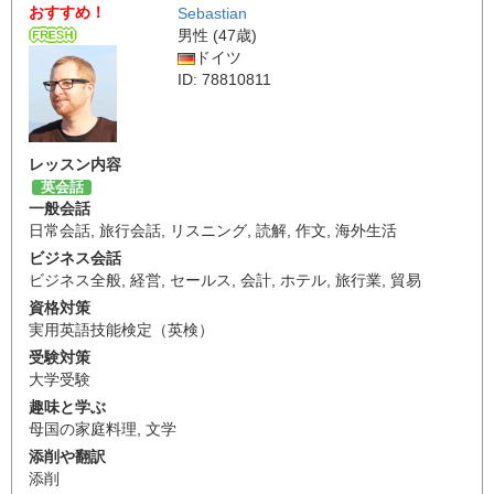
おすすめ！
Sebastian
男性 (47歳)
ドイツ
ID: 78810811
レッスン内容
英会話
一般会話
日常会話
,
旅行会話
,
リスニング
,
読解
,
作文
,
海外生活
ビジネス会話
ビジネス全般
,
経営
,
セールス
,
会計
,
ホテル
,
旅行業
,
貿易
資格対策
実用英語技能検定（英検）
受験対策
大学受験
趣味と学ぶ
母国の家庭料理
,
文学
添削や翻訳
添削