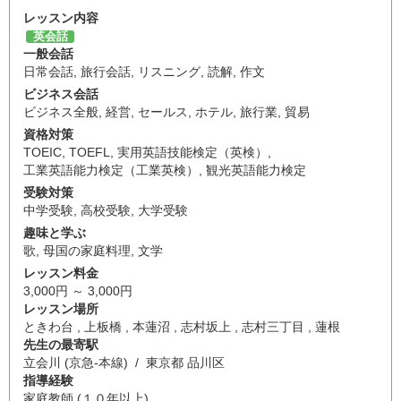
レッスン内容
英会話
一般会話
日常会話
,
旅行会話
,
リスニング
,
読解
,
作文
ビジネス会話
ビジネス全般
,
経営
,
セールス
,
ホテル
,
旅行業
,
貿易
資格対策
TOEIC
,
TOEFL
,
実用英語技能検定（英検）
,
工業英語能力検定（工業英検）
,
観光英語能力検定
受験対策
中学受験
,
高校受験
,
大学受験
趣味と学ぶ
歌
,
母国の家庭料理
,
文学
レッスン料金
3,000円 ～ 3,000円
レッスン場所
ときわ台 , 上板橋 , 本蓮沼 , 志村坂上 , 志村三丁目 , 蓮根
先生の最寄駅
立会川 (京急-本線) / 東京都 品川区
指導経験
家庭教師 (１０年以上)