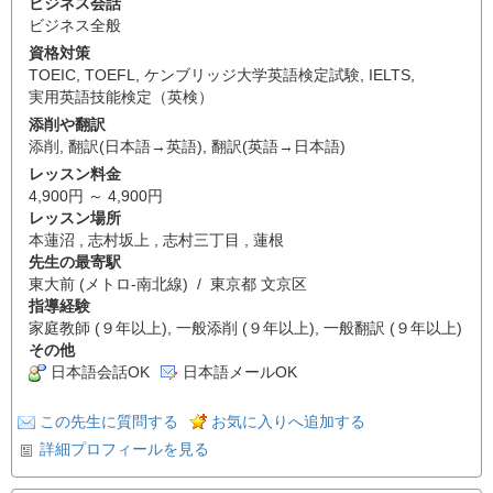
ビジネス会話
ビジネス全般
資格対策
TOEIC
,
TOEFL
,
ケンブリッジ大学英語検定試験
,
IELTS
,
実用英語技能検定（英検）
添削や翻訳
添削
,
翻訳(日本語→英語)
,
翻訳(英語→日本語)
レッスン料金
4,900円 ～ 4,900円
レッスン場所
本蓮沼 , 志村坂上 , 志村三丁目 , 蓮根
先生の最寄駅
東大前 (メトロ-南北線) / 東京都 文京区
指導経験
家庭教師 (９年以上), 一般添削 (９年以上), 一般翻訳 (９年以上)
その他
日本語会話OK
日本語メールOK
この先生に質問する
お気に入りへ追加する
詳細プロフィールを見る