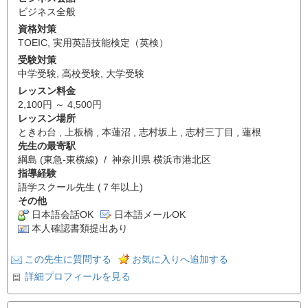
ビジネス全般
資格対策
TOEIC
,
実用英語技能検定（英検）
受験対策
中学受験
,
高校受験
,
大学受験
レッスン料金
2,100円 ～ 4,500円
レッスン場所
ときわ台 , 上板橋 , 本蓮沼 , 志村坂上 , 志村三丁目 , 蓮根
先生の最寄駅
綱島 (東急-東横線) / 神奈川県 横浜市港北区
指導経験
語学スクール先生 (７年以上)
その他
日本語会話OK
日本語メールOK
本人確認書類提出あり
この先生に質問する
お気に入りへ追加する
詳細プロフィールを見る