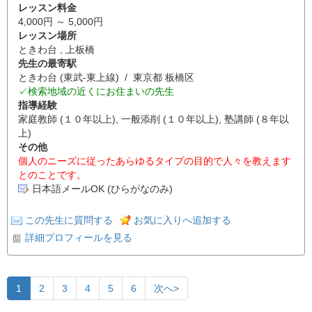
レッスン料金
4,000円 ～ 5,000円
レッスン場所
ときわ台 , 上板橋
先生の最寄駅
ときわ台 (東武-東上線) / 東京都 板橋区
✓検索地域の近くにお住まいの先生
指導経験
家庭教師 (１０年以上), 一般添削 (１０年以上), 塾講師 (８年以
上)
その他
個人のニーズに従ったあらゆるタイプの目的で人々を教えます
とのことです。
日本語メールOK (ひらがなのみ)
この先生に質問する
お気に入りへ追加する
詳細プロフィールを見る
1
2
3
4
5
6
次へ>