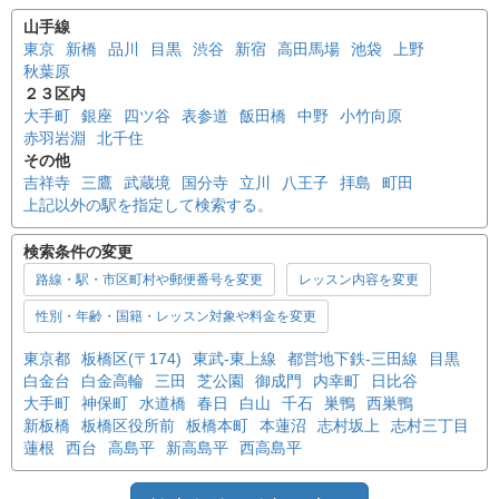
山手線
東京
新橋
品川
目黒
渋谷
新宿
高田馬場
池袋
上野
秋葉原
２３区内
大手町
銀座
四ツ谷
表参道
飯田橋
中野
小竹向原
赤羽岩淵
北千住
その他
吉祥寺
三鷹
武蔵境
国分寺
立川
八王子
拝島
町田
上記以外の駅を指定して検索する。
検索条件の変更
路線・駅・市区町村や郵便番号を変更
レッスン内容を変更
性別・年齢・国籍・レッスン対象や料金を変更
東京都
板橋区(〒174)
東武-東上線
都営地下鉄-三田線
目黒
白金台
白金高輪
三田
芝公園
御成門
内幸町
日比谷
大手町
神保町
水道橋
春日
白山
千石
巣鴨
西巣鴨
新板橋
板橋区役所前
板橋本町
本蓮沼
志村坂上
志村三丁目
蓮根
西台
高島平
新高島平
西高島平