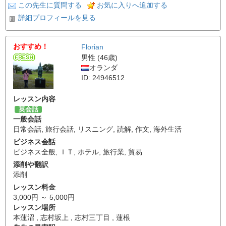
この先生に質問する
お気に入りへ追加する
詳細プロフィールを見る
おすすめ！
Florian
男性 (46歳)
オランダ
ID: 24946512
レッスン内容
英会話
一般会話
日常会話
,
旅行会話
,
リスニング
,
読解
,
作文
,
海外生活
ビジネス会話
ビジネス全般
,
ＩＴ
,
ホテル
,
旅行業
,
貿易
添削や翻訳
添削
レッスン料金
3,000円 ～ 5,000円
レッスン場所
本蓮沼 , 志村坂上 , 志村三丁目 , 蓮根