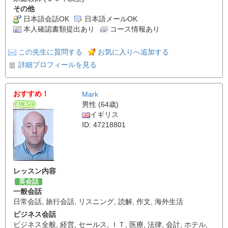
その他
日本語会話OK
日本語メールOK
本人確認書類提出あり
コース情報あり
この先生に質問する
お気に入りへ追加する
詳細プロフィールを見る
おすすめ！
Mark
男性 (64歳)
イギリス
ID: 47218801
レッスン内容
英会話
一般会話
日常会話
,
旅行会話
,
リスニング
,
読解
,
作文
,
海外生活
ビジネス会話
ビジネス全般
,
経営
,
セールス
,
ＩＴ
,
医療
,
法律
,
会計
,
ホテル
,