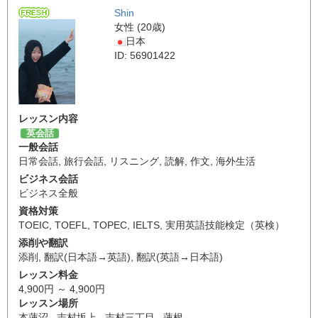
Shin
女性 (20歳)
日本
ID: 56901422
レッスン内容
英会話
一般会話
日常会話
,
旅行会話
,
リスニング
,
読解
,
作文
,
海外生活
ビジネス会話
ビジネス全般
資格対策
TOEIC
,
TOEFL
,
TOPEC
,
IELTS
,
実用英語技能検定（英検）
添削や翻訳
添削
,
翻訳(日本語→英語)
,
翻訳(英語→日本語)
レッスン料金
4,900円 ～ 4,900円
レッスン場所
本蓮沼 , 志村坂上 , 志村三丁目 , 蓮根