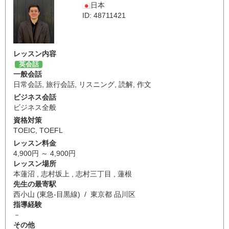
日本
ID: 48711421
レッスン内容
英会話
一般会話
日常会話
,
旅行会話
,
リスニング
,
読解
,
作文
ビジネス会話
ビジネス全般
資格対策
TOEIC
,
TOEFL
レッスン料金
4,900円 ～ 4,900円
レッスン場所
本蓮沼 , 志村坂上 , 志村三丁目 , 蓮根
先生の最寄駅
西小山 (東急-目黒線) / 東京都 品川区
指導経験
－
その他