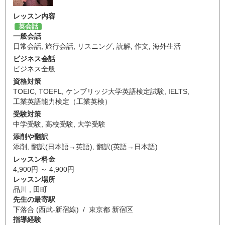
レッスン内容
英会話
一般会話
日常会話
,
旅行会話
,
リスニング
,
読解
,
作文
,
海外生活
ビジネス会話
ビジネス全般
資格対策
TOEIC
,
TOEFL
,
ケンブリッジ大学英語検定試験
,
IELTS
,
工業英語能力検定（工業英検）
受験対策
中学受験
,
高校受験
,
大学受験
添削や翻訳
添削
,
翻訳(日本語→英語)
,
翻訳(英語→日本語)
レッスン料金
4,900円 ～ 4,900円
レッスン場所
品川 , 田町
先生の最寄駅
下落合 (西武-新宿線) / 東京都 新宿区
指導経験