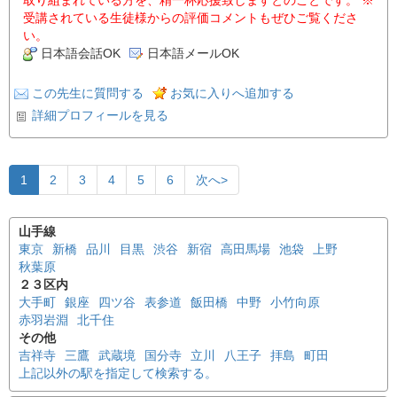
受講されている生徒様からの評価コメントもぜひご覧くださ
い。
日本語会話OK
日本語メールOK
この先生に質問する
お気に入りへ追加する
詳細プロフィールを見る
1
2
3
4
5
6
次へ>
山手線
東京
新橋
品川
目黒
渋谷
新宿
高田馬場
池袋
上野
秋葉原
２３区内
大手町
銀座
四ツ谷
表参道
飯田橋
中野
小竹向原
赤羽岩淵
北千住
その他
吉祥寺
三鷹
武蔵境
国分寺
立川
八王子
拝島
町田
上記以外の駅を指定して検索する。