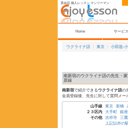
英会話 個人レッスン マンツーマン
Home
サービ
ウクライナ語
東京
小田急-
南新宿のウクライナ語の先生・家庭
原線
南新宿
で紹介できる
ウクライナ語
の
会員登録後、先生に対して質問メー
山手線
東京
新橋
２３区内
大手町
銀座
その他
吉祥寺
三鷹
上記以外の