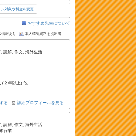
スン対象や料金を変更
おすすめ先生について
ス情報あり
本人確認資料を提出済
グ
,
読解
,
作文
,
海外生活
 (２年以上) 他
する
詳細プロフィールを見る
グ
,
読解
,
作文
,
海外生活
旅行業