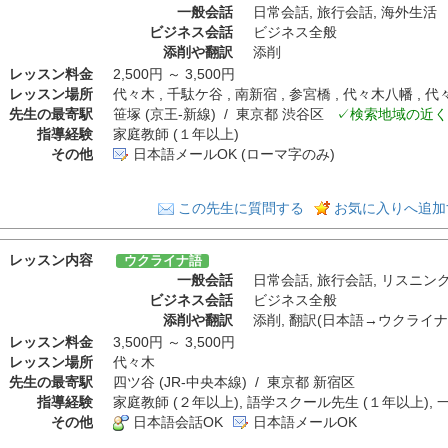
一般会話
日常会話
,
旅行会話
,
海外生活
ビジネス会話
ビジネス全般
添削や翻訳
添削
レッスン料金
2,500円 ～ 3,500円
レッスン場所
代々木 , 千駄ケ谷 , 南新宿 , 参宮橋 , 代々木八幡 , 
先生の最寄駅
笹塚 (京王-新線) / 東京都 渋谷区
✓検索地域の近く
指導経験
家庭教師 (１年以上)
その他
日本語メールOK (ローマ字のみ)
この先生に質問する
お気に入りへ追加
レッスン内容
ウクライナ語
一般会話
日常会話
,
旅行会話
,
リスニン
ビジネス会話
ビジネス全般
添削や翻訳
添削
,
翻訳(日本語→ウクライナ
レッスン料金
3,500円 ～ 3,500円
レッスン場所
代々木
先生の最寄駅
四ツ谷 (JR-中央本線) / 東京都 新宿区
指導経験
家庭教師 (２年以上), 語学スクール先生 (１年以上), 
その他
日本語会話OK
日本語メールOK