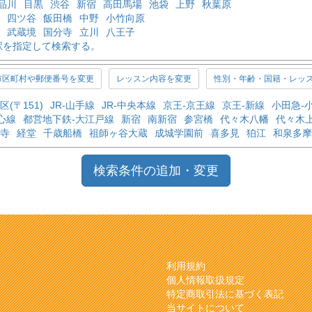
品川
目黒
渋谷
新宿
高田馬場
池袋
上野
秋葉原
四ツ谷
飯田橋
中野
小竹向原
武蔵境
国分寺
立川
八王子
駅を指定して検索する。
市区町村や郵便番号を変更
レッスン内容を変更
性別・年齢・国籍・レッ
区(〒151)
JR-山手線
JR-中央本線
京王-京王線
京王-新線
小田急-
心線
都営地下鉄-大江戸線
新宿
南新宿
参宮橋
代々木八幡
代々木
寺
経堂
千歳船橋
祖師ヶ谷大蔵
成城学園前
喜多見
狛江
和泉多摩
検索条件の追加・変更
利用規約
個人情報取扱規定
特定商取引法に基づく表記
当サイトについて