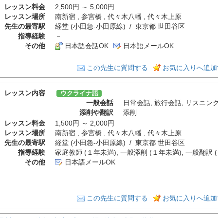
レッスン料金
2,500円 ～ 5,000円
レッスン場所
南新宿 , 参宮橋 , 代々木八幡 , 代々木上原
先生の最寄駅
経堂 (小田急-小田原線) / 東京都 世田谷区
指導経験
－
その他
日本語会話OK
日本語メールOK
この先生に質問する
お気に入りへ追加
レッスン内容
ウクライナ語
一般会話
日常会話
,
旅行会話
,
リスニン
添削や翻訳
添削
レッスン料金
1,500円 ～ 2,000円
レッスン場所
南新宿 , 参宮橋 , 代々木八幡 , 代々木上原
先生の最寄駅
経堂 (小田急-小田原線) / 東京都 世田谷区
指導経験
家庭教師 (１年未満), 一般添削 (１年未満), 一般翻訳 
その他
日本語メールOK
この先生に質問する
お気に入りへ追加