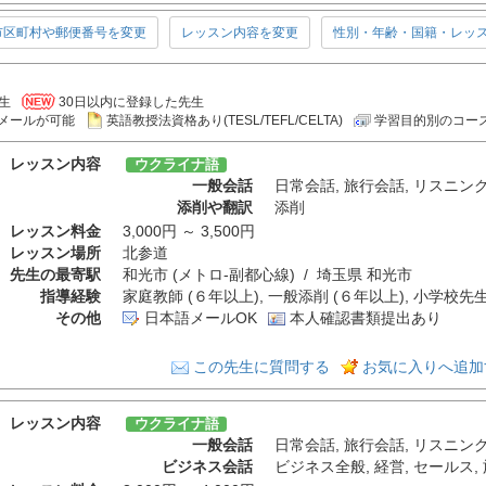
市区町村や郵便番号を変更
レッスン内容を変更
性別・年齢・国籍・レッ
生
30日以内に登録した先生
メールが可能
英語教授法資格あり(TESL/TEFL/CELTA)
学習目的別のコー
レッスン内容
ウクライナ語
一般会話
日常会話
,
旅行会話
,
リスニン
添削や翻訳
添削
レッスン料金
3,000円 ～ 3,500円
レッスン場所
北参道
先生の最寄駅
和光市 (メトロ-副都心線) / 埼玉県 和光市
指導経験
家庭教師 (６年以上), 一般添削 (６年以上), 小学校先生
その他
日本語メールOK
本人確認書類提出あり
この先生に質問する
お気に入りへ追加
レッスン内容
ウクライナ語
一般会話
日常会話
,
旅行会話
,
リスニン
ビジネス会話
ビジネス全般
,
経営
,
セールス
,