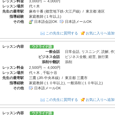
レッスン料金
3,000円 ～ 4,000円
レッスン場所
代々木
先生の最寄駅
麻布十番 (都営地下鉄-大江戸線) / 東京都 港区
指導経験
家庭教師 (１年以上)
その他
日本語会話OK
日本語メールOK
この先生に質問する
お気に入りへ追加
レッスン内容
ウクライナ語
一般会話
日常会話
,
リスニング
,
読解
,
作
ビジネス会話
ビジネス全般
,
経営
,
旅行業
添削や翻訳
添削
レッスン料金
2,500円 ～ 4,000円
レッスン場所
代々木 , 千駄ケ谷
先生の最寄駅
三鷹 (JR-中央本線) / 東京都 三鷹市
指導経験
家庭教師 (１０年以上), 一般添削 (１０年以上)
その他
日本語メールOK
この先生に質問する
お気に入りへ追加
レッスン内容
ウクライナ語