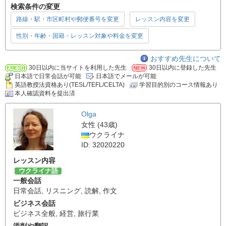
検索条件の変更
路線・駅・市区町村や郵便番号を変更
レッスン内容を変更
性別・年齢・国籍・レッスン対象や料金を変更
おすすめ先生について
30日以内に当サイトを利用した先生
30日以内に登録した先生
日本語で日常会話が可能
日本語でメールが可能
英語教授法資格あり(TESL/TEFL/CELTA)
学習目的別のコース情報あり
本人確認資料を提出済
Olga
女性 (43歳)
ウクライナ
ID: 32020220
レッスン内容
ウクライナ語
一般会話
日常会話
,
リスニング
,
読解
,
作文
ビジネス会話
ビジネス全般
,
経営
,
旅行業
添削や翻訳