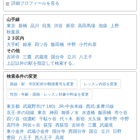
詳細プロフィールを見る
山手線
東京
新橋
品川
目黒
渋谷
新宿
高田馬場
池袋
上野
秋葉原
２３区内
大手町
銀座
四ツ谷
飯田橋
中野
小竹向原
その他
吉祥寺
三鷹
武蔵境
国分寺
立川
八王子
上記以外の駅を指定して検索する。
検索条件の変更
路線・駅・市区町村や郵便番号を変更
レッスン内容を変更
性別・年齢・国籍・レッスン対象や料金を変更
東京都
武蔵野市(〒180)
JR-中央本線
西武-多摩川線
京王-井の頭線
東京
神田
御茶ノ水
水道橋
飯田橋
市ケ谷
四ツ谷
信濃町
千駄ケ谷
代々木
新宿
大久保
東中野
中野
高円寺
阿佐ヶ谷
荻窪
西荻窪
吉祥寺
三鷹
武蔵境
東小金井
武蔵小金井
国分寺
西国分寺
国立
立川
日野
豊田
八王子
西八王子
高尾