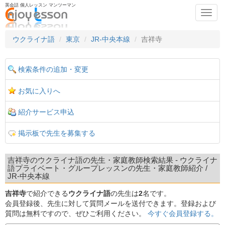
英会話 個人レッスン マンツーマン
Toggl
navig
ウクライナ語
東京
JR-中央本線
吉祥寺
検索条件の追加・変更
お気に入りへ
紹介サービス申込
掲示板で先生を募集する
吉祥寺のウクライナ語の先生・家庭教師検索結果 - ウクライナ
語プライベート・グループレッスンの先生・家庭教師紹介 /
JR-中央本線
吉祥寺
で紹介できる
ウクライナ語
の先生は
2
名です。
会員登録後、先生に対して質問メールを送付できます。登録および
質問は無料ですので、ぜひご利用ください。
今すぐ会員登録する。