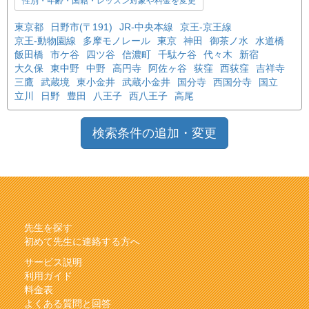
性別・年齢・国籍・レッスン対象や料金を変更
東京都
日野市(〒191)
JR-中央本線
京王-京王線
京王-動物園線
多摩モノレール
東京
神田
御茶ノ水
水道橋
飯田橋
市ケ谷
四ツ谷
信濃町
千駄ケ谷
代々木
新宿
大久保
東中野
中野
高円寺
阿佐ヶ谷
荻窪
西荻窪
吉祥寺
三鷹
武蔵境
東小金井
武蔵小金井
国分寺
西国分寺
国立
立川
日野
豊田
八王子
西八王子
高尾
検索条件の追加・変更
先生を探す
初めて先生に連絡する方へ
サービス説明
利用ガイド
料金表
よくある質問と回答