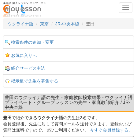
英会話 個人レッスン マンツーマン
Toggl
navig
ウクライナ語
東京
JR-中央本線
豊田
検索条件の追加・変更
お気に入りへ
紹介サービス申込
掲示板で先生を募集する
豊田のウクライナ語の先生・家庭教師検索結果 - ウクライナ語
プライベート・グループレッスンの先生・家庭教師紹介 / JR-
中央本線
豊田
で紹介できる
ウクライナ語
の先生は
3
名です。
会員登録後、先生に対して質問メールを送付できます。登録および
質問は無料ですので、ぜひご利用ください。
今すぐ会員登録する。