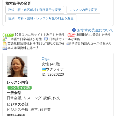
検索条件の変更
路線・駅・市区町村や郵便番号を変更
レッスン内容を変更
性別・年齢・国籍・レッスン対象や料金を変更
おすすめ先生について
30日以内に当サイトを利用した先生
30日以内に登録した先生
日本語で日常会話が可能
日本語でメールが可能
英語教授法資格あり(TESL/TEFL/CELTA)
学習目的別のコース情報あり
本人確認資料を提出済
Olga
女性 (43歳)
ウクライナ
ID: 32020220
レッスン内容
ウクライナ語
一般会話
日常会話
,
リスニング
,
読解
,
作文
ビジネス会話
ビジネス全般
,
経営
,
旅行業
添削や翻訳