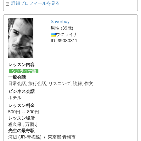
詳細プロフィールを見る
Savorboy
男性 (39歳)
ウクライナ
ID: 69080311
レッスン内容
ウクライナ語
一般会話
日常会話
,
旅行会話
,
リスニング
,
読解
,
作文
ビジネス会話
ホテル
レッスン料金
500円 ～ 800円
レッスン場所
程久保 , 万願寺
先生の最寄駅
河辺 (JR-青梅線) / 東京都 青梅市