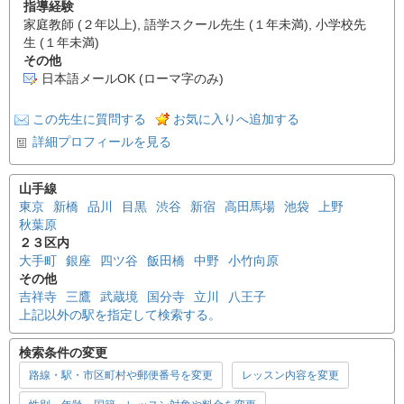
指導経験
家庭教師 (２年以上), 語学スクール先生 (１年未満), 小学校先
生 (１年未満)
その他
日本語メールOK (ローマ字のみ)
この先生に質問する
お気に入りへ追加する
詳細プロフィールを見る
山手線
東京
新橋
品川
目黒
渋谷
新宿
高田馬場
池袋
上野
秋葉原
２３区内
大手町
銀座
四ツ谷
飯田橋
中野
小竹向原
その他
吉祥寺
三鷹
武蔵境
国分寺
立川
八王子
上記以外の駅を指定して検索する。
検索条件の変更
路線・駅・市区町村や郵便番号を変更
レッスン内容を変更