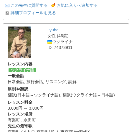
この先生に質問する
お気に入りへ追加する
詳細プロフィールを見る
Lyuba
女性 (46歳)
ウクライナ
ID: 74373911
レッスン内容
ウクライナ語
一般会話
日常会話
,
旅行会話
,
リスニング
,
読解
添削や翻訳
翻訳(日本語→ウクライナ語)
,
翻訳(ウクライナ語→日本語)
レッスン料金
3,000円 ～ 3,000円
レッスン場所
有楽町 , 永田町
先生の最寄駅
有楽町 (メトロ-有楽町線) / 東京都 千代田区