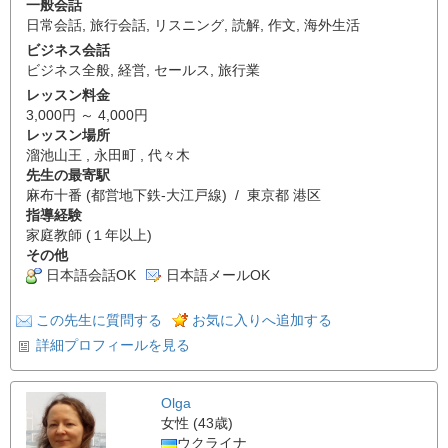
一般会話
日常会話
,
旅行会話
,
リスニング
,
読解
,
作文
,
海外生活
ビジネス会話
ビジネス全般
,
経営
,
セールス
,
旅行業
レッスン料金
3,000円 ～ 4,000円
レッスン場所
溜池山王 , 永田町 , 代々木
先生の最寄駅
麻布十番 (都営地下鉄-大江戸線) / 東京都 港区
指導経験
家庭教師 (１年以上)
その他
日本語会話OK
日本語メールOK
この先生に質問する
お気に入りへ追加する
詳細プロフィールを見る
Olga
女性 (43歳)
ウクライナ