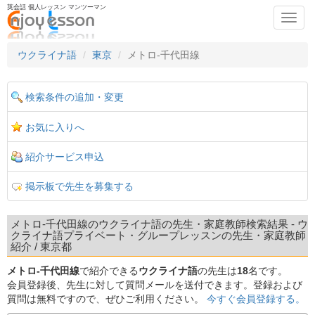
英会話 個人レッスン マンツーマン
Toggl
navig
ウクライナ語
東京
メトロ-千代田線
検索条件の追加・変更
お気に入りへ
紹介サービス申込
掲示板で先生を募集する
メトロ-千代田線のウクライナ語の先生・家庭教師検索結果 - ウ
クライナ語プライベート・グループレッスンの先生・家庭教師
紹介 / 東京都
メトロ-千代田線
で紹介できる
ウクライナ語
の先生は
18
名です。
会員登録後、先生に対して質問メールを送付できます。登録および
質問は無料ですので、ぜひご利用ください。
今すぐ会員登録する。