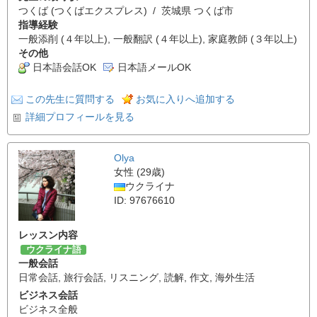
つくば (つくばエクスプレス) / 茨城県 つくば市
指導経験
一般添削 (４年以上), 一般翻訳 (４年以上), 家庭教師 (３年以上)
その他
日本語会話OK
日本語メールOK
この先生に質問する
お気に入りへ追加する
詳細プロフィールを見る
Olya
女性 (29歳)
ウクライナ
ID: 97676610
レッスン内容
ウクライナ語
一般会話
日常会話
,
旅行会話
,
リスニング
,
読解
,
作文
,
海外生活
ビジネス会話
ビジネス全般