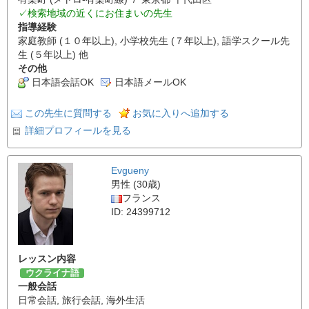
✓検索地域の近くにお住まいの先生
指導経験
家庭教師 (１０年以上), 小学校先生 (７年以上), 語学スクール先
生 (５年以上) 他
その他
日本語会話OK
日本語メールOK
この先生に質問する
お気に入りへ追加する
詳細プロフィールを見る
Evgueny
男性 (30歳)
フランス
ID: 24399712
レッスン内容
ウクライナ語
一般会話
日常会話
,
旅行会話
,
海外生活