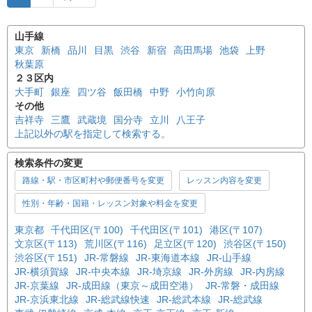
山手線
東京
新橋
品川
目黒
渋谷
新宿
高田馬場
池袋
上野
秋葉原
２３区内
大手町
銀座
四ツ谷
飯田橋
中野
小竹向原
その他
吉祥寺
三鷹
武蔵境
国分寺
立川
八王子
上記以外の駅を指定して検索する。
検索条件の変更
路線・駅・市区町村や郵便番号を変更
レッスン内容を変更
性別・年齢・国籍・レッスン対象や料金を変更
東京都
千代田区(〒100)
千代田区(〒101)
港区(〒107)
文京区(〒113)
荒川区(〒116)
足立区(〒120)
渋谷区(〒150)
渋谷区(〒151)
JR-常磐線
JR-東海道本線
JR-山手線
JR-横須賀線
JR-中央本線
JR-埼京線
JR-外房線
JR-内房線
JR-京葉線
JR-成田線（東京～成田空港）
JR-常磐・成田線
JR-京浜東北線
JR-総武線快速
JR-総武本線
JR-総武線