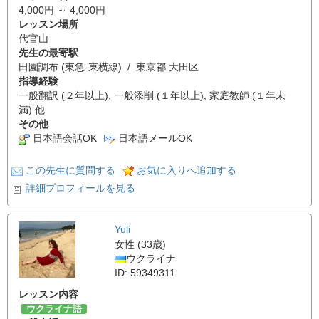
4,000円 ～ 4,000円
レッスン場所
代官山
先生の最寄駅
田園調布 (東急-東横線) / 東京都 大田区
指導経験
一般翻訳 (２年以上), 一般添削 (１年以上), 家庭教師 (１年未
満) 他
その他
日本語会話OK
日本語メールOK
この先生に質問する
お気に入りへ追加する
詳細プロフィールを見る
Yuli
女性 (33歳)
ウクライナ
ID: 59349311
レッスン内容
ウクライナ語