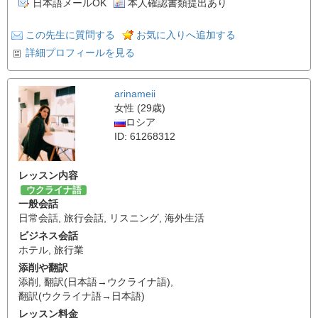
日本語メールOK
本人確認書類提出あり
この先生に質問する
お気に入りへ追加する
詳細プロフィールを見る
arinameii
女性 (29歳)
ロシア
ID: 61268312
レッスン内容
ウクライナ語
一般会話
日常会話
,
旅行会話
,
リスニング
,
海外生活
ビジネス会話
ホテル
,
旅行業
添削や翻訳
添削
,
翻訳(日本語→ウクライナ語)
,
翻訳(ウクライナ語→日本語)
レッスン料金