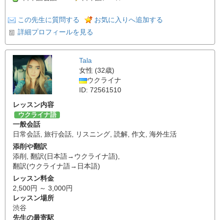
この先生に質問する
お気に入りへ追加する
詳細プロフィールを見る
Tala
女性 (32歳)
ウクライナ
ID: 72561510
レッスン内容
ウクライナ語
一般会話
日常会話
,
旅行会話
,
リスニング
,
読解
,
作文
,
海外生活
添削や翻訳
添削
,
翻訳(日本語→ウクライナ語)
,
翻訳(ウクライナ語→日本語)
レッスン料金
2,500円 ～ 3,000円
レッスン場所
渋谷
先生の最寄駅