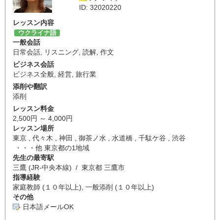
ID: 32020220
レッスン内容
ウクライナ語
一般会話
日常会話
,
リスニング
,
読解
,
作文
ビジネス会話
ビジネス全般
,
経営
,
旅行業
添削や翻訳
添削
レッスン料金
2,500円 ～ 4,000円
レッスン場所
東京 , 代々木 , 神田 , 御茶ノ水 , 水道橋 , 千駄ケ谷 , 渋谷
・・・他 東京都の1地域
先生の最寄駅
三鷹 (JR-中央本線) / 東京都 三鷹市
指導経験
家庭教師 (１０年以上), 一般添削 (１０年以上)
その他
日本語メールOK