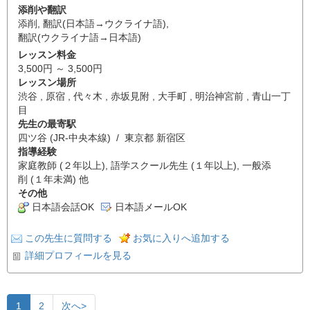
添削や翻訳
添削
,
翻訳(日本語→ウクライナ語)
,
翻訳(ウクライナ語→日本語)
レッスン料金
3,500円 ～ 3,500円
レッスン場所
渋谷 , 原宿 , 代々木 , 赤坂見附 , 大手町 , 明治神宮前 , 青山一丁
目
先生の最寄駅
四ツ谷 (JR-中央本線) / 東京都 新宿区
指導経験
家庭教師 (２年以上), 語学スクール先生 (１年以上), 一般添
削 (１年未満) 他
その他
日本語会話OK
日本語メールOK
この先生に質問する
お気に入りへ追加する
詳細プロフィールを見る
1
2
次へ>