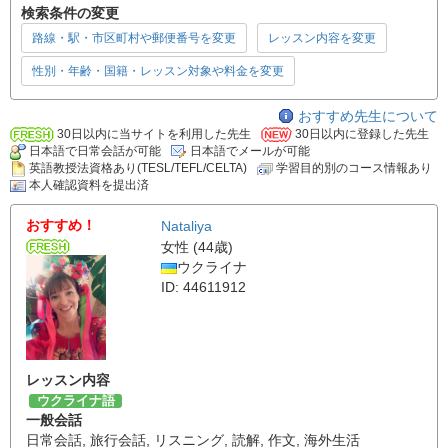
検索条件の変更
路線・駅・市区町村や郵便番号を変更
レッスン内容を変更
性別・年齢・国籍・レッスン対象や料金を変更
おすすめ先生について
30日以内に当サイトを利用した先生
30日以内に登録した先生
日本語で日常会話が可能
日本語でメールが可能
英語教授法資格あり(TESL/TEFL/CELTA)
学習目的別のコース情報あり
本人確認資料を提出済
おすすめ！
Nataliya
女性 (44歳)
ウクライナ
ID: 44611912
レッスン内容
ウクライナ語
一般会話
日常会話
,
旅行会話
,
リスニング
,
読解
,
作文
,
海外生活