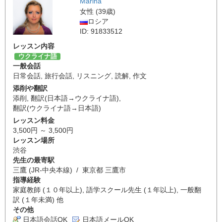
Marina
女性 (39歳)
ロシア
ID: 91833512
レッスン内容
ウクライナ語
一般会話
日常会話
,
旅行会話
,
リスニング
,
読解
,
作文
添削や翻訳
添削
,
翻訳(日本語→ウクライナ語)
,
翻訳(ウクライナ語→日本語)
レッスン料金
3,500円 ～ 3,500円
レッスン場所
渋谷
先生の最寄駅
三鷹 (JR-中央本線) / 東京都 三鷹市
指導経験
家庭教師 (１０年以上), 語学スクール先生 (１年以上), 一般翻
訳 (１年未満) 他
その他
日本語会話OK
日本語メールOK