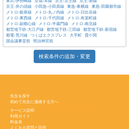
東武-伊勢崎線
京成-本線
京王-京王線
京王-新線
京王-井の頭線
小田急-小田原線
東急-東横線
東急-田園都市線
メトロ-銀座線
メトロ-丸ノ内線
メトロ-日比谷線
メトロ-東西線
メトロ-千代田線
メトロ-有楽町線
メトロ-副都心線
メトロ-半蔵門線
メトロ-南北線
都営地下鉄-大江戸線
都営地下鉄-三田線
都営地下鉄-新宿線
都電-荒川線
つくばエクスプレス
大手町
霞ケ関
国会議事堂前
明治神宮前
検索条件の追加・変更
先生を探す
初めて先生に連絡する方へ
サービス説明
利用ガイド
料金表
よくある質問と回答