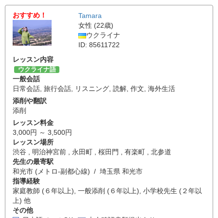
おすすめ！
Tamara
女性 (22歳)
ウクライナ
ID: 85611722
レッスン内容
ウクライナ語
一般会話
日常会話
,
旅行会話
,
リスニング
,
読解
,
作文
,
海外生活
添削や翻訳
添削
レッスン料金
3,000円 ～ 3,500円
レッスン場所
渋谷 , 明治神宮前 , 永田町 , 桜田門 , 有楽町 , 北参道
先生の最寄駅
和光市 (メトロ-副都心線) / 埼玉県 和光市
指導経験
家庭教師 (６年以上), 一般添削 (６年以上), 小学校先生 (２年以
上) 他
その他