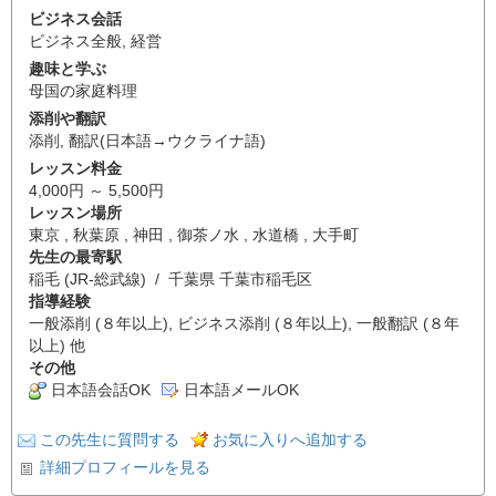
ビジネス会話
ビジネス全般
,
経営
趣味と学ぶ
母国の家庭料理
添削や翻訳
添削
,
翻訳(日本語→ウクライナ語)
レッスン料金
4,000円 ～ 5,500円
レッスン場所
東京 , 秋葉原 , 神田 , 御茶ノ水 , 水道橋 , 大手町
先生の最寄駅
稲毛 (JR-総武線) / 千葉県 千葉市稲毛区
指導経験
一般添削 (８年以上), ビジネス添削 (８年以上), 一般翻訳 (８年
以上) 他
その他
日本語会話OK
日本語メールOK
この先生に質問する
お気に入りへ追加する
詳細プロフィールを見る