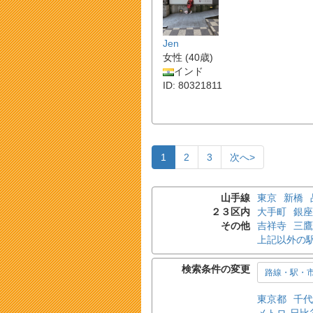
Jen
女性 (40歳)
インド
ID: 80321811
1
2
3
次へ>
山手線
東京
新橋
２３区内
大手町
銀座
その他
吉祥寺
三鷹
上記以外の
検索条件の変更
路線・駅・
東京都
千代