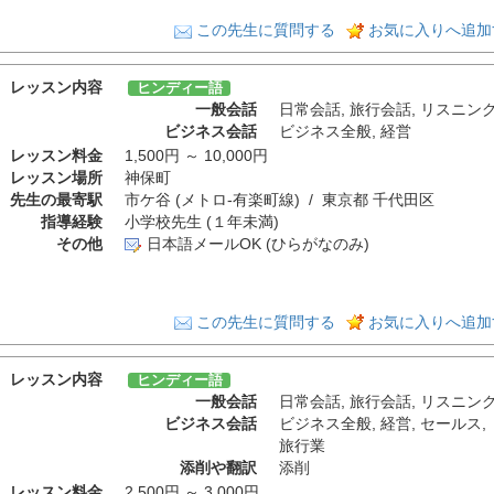
この先生に質問する
お気に入りへ追加
レッスン内容
ヒンディー語
一般会話
日常会話
,
旅行会話
,
リスニン
ビジネス会話
ビジネス全般
,
経営
レッスン料金
1,500円 ～ 10,000円
レッスン場所
神保町
先生の最寄駅
市ケ谷 (メトロ-有楽町線) / 東京都 千代田区
指導経験
小学校先生 (１年未満)
その他
日本語メールOK (ひらがなのみ)
この先生に質問する
お気に入りへ追加
レッスン内容
ヒンディー語
一般会話
日常会話
,
旅行会話
,
リスニン
ビジネス会話
ビジネス全般
,
経営
,
セールス
,
旅行業
添削や翻訳
添削
レッスン料金
2,500円 ～ 3,000円