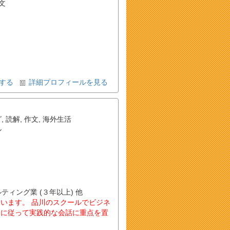
文
する
詳細プロフィールを見る
グ
,
読解
,
作文
,
海外生活
ル
ルティング業 (３年以上) 他
います。 品川のスクールでビジネ
則に従って実践的な会話に重点を置