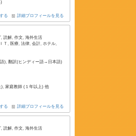
)
する
詳細プロフィールを見る
グ
,
読解
,
作文
,
海外生活
ＩＴ
,
医療
,
法律
,
会計
,
ホテル
,
語)
,
翻訳(ヒンディー語→日本語)
, 家庭教師 (１年以上) 他
する
詳細プロフィールを見る
グ
,
読解
,
作文
,
海外生活