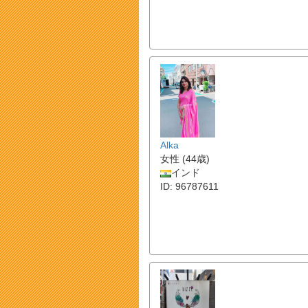
Alka
女性 (44歳)
インド
ID: 96787611