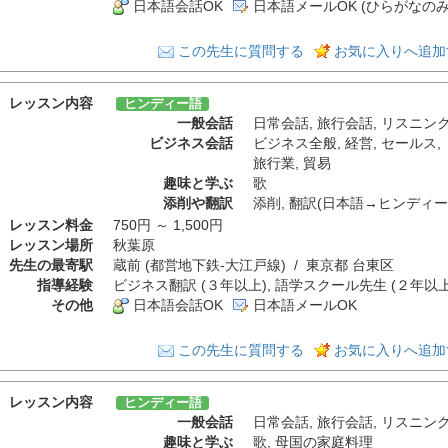
日本語会話OK
日本語メールOK (ひらがなのみ
この先生に質問する
お気に入りへ追加
レッスン内容
ヒンディー語
一般会話
日常会話
,
旅行会話
,
リスニン
ビジネス会話
ビジネス全般
,
経営
,
セールス
,
旅行業
,
貿易
趣味と学ぶ
歌
添削や翻訳
添削
,
翻訳(日本語→ヒンディー
レッスン料金
750円 ～ 1,500円
レッスン場所
秋葉原
先生の最寄駅
蔵前 (都営地下鉄-大江戸線) / 東京都 台東区
指導経験
ビジネス翻訳 (３年以上), 語学スクール先生 (２年以上)
その他
日本語会話OK
日本語メールOK
この先生に質問する
お気に入りへ追加
レッスン内容
ヒンディー語
一般会話
日常会話
,
旅行会話
,
リスニン
趣味と学ぶ
歌
,
母国の家庭料理