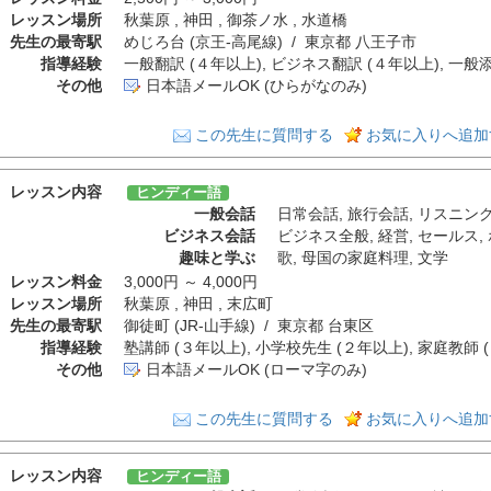
レッスン場所
秋葉原 , 神田 , 御茶ノ水 , 水道橋
先生の最寄駅
めじろ台 (京王-高尾線) / 東京都 八王子市
指導経験
一般翻訳 (４年以上), ビジネス翻訳 (４年以上), 一般添
その他
日本語メールOK (ひらがなのみ)
この先生に質問する
お気に入りへ追加
レッスン内容
ヒンディー語
一般会話
日常会話
,
旅行会話
,
リスニン
ビジネス会話
ビジネス全般
,
経営
,
セールス
,
趣味と学ぶ
歌
,
母国の家庭料理
,
文学
レッスン料金
3,000円 ～ 4,000円
レッスン場所
秋葉原 , 神田 , 末広町
先生の最寄駅
御徒町 (JR-山手線) / 東京都 台東区
指導経験
塾講師 (３年以上), 小学校先生 (２年以上), 家庭教師 
その他
日本語メールOK (ローマ字のみ)
この先生に質問する
お気に入りへ追加
レッスン内容
ヒンディー語