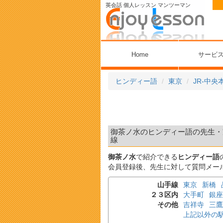
英会話 個人レッスン マンツーマン
Home
サービ
ヒンディー語
東京
JR-中央
御茶ノ水のヒンディー語の先生・家
線
御茶ノ水
で紹介できる
ヒンディー語
会員登録後、先生に対して質問メー
山手線
東京
新橋
２３区内
大手町
銀座
その他
吉祥寺
三鷹
上記以外の