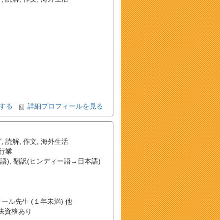
する
詳細プロフィールを見る
グ
,
読解
,
作文
,
海外生活
行業
語)
,
翻訳(ヒンディー語→日本語)
クール先生 (１年未満) 他
法資格あり