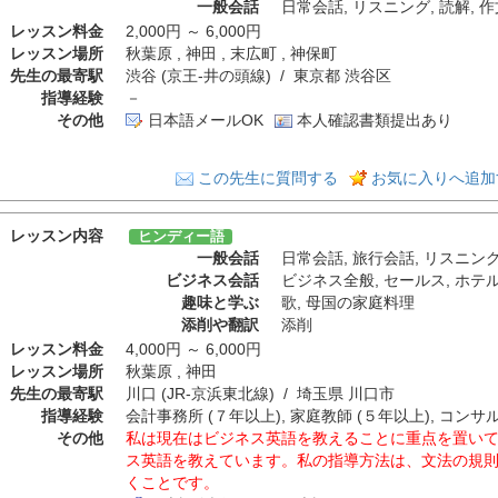
一般会話
日常会話
,
リスニング
,
読解
,
作
レッスン料金
2,000円 ～ 6,000円
レッスン場所
秋葉原 , 神田 , 末広町 , 神保町
先生の最寄駅
渋谷 (京王-井の頭線) / 東京都 渋谷区
指導経験
－
その他
日本語メールOK
本人確認書類提出あり
この先生に質問する
お気に入りへ追加
レッスン内容
ヒンディー語
一般会話
日常会話
,
旅行会話
,
リスニン
ビジネス会話
ビジネス全般
,
セールス
,
ホテ
趣味と学ぶ
歌
,
母国の家庭料理
添削や翻訳
添削
レッスン料金
4,000円 ～ 6,000円
レッスン場所
秋葉原 , 神田
先生の最寄駅
川口 (JR-京浜東北線) / 埼玉県 川口市
指導経験
会計事務所 (７年以上), 家庭教師 (５年以上), コンサ
その他
私は現在はビジネス英語を教えることに重点を置いて
ス英語を教えています。私の指導方法は、文法の規
くことです。