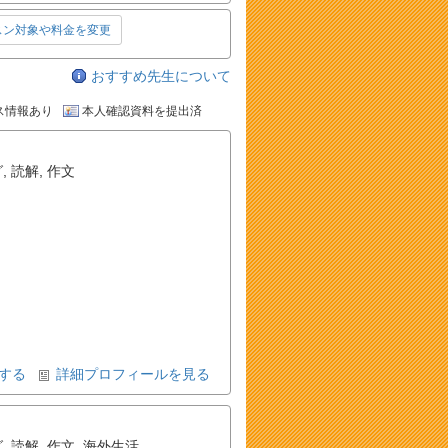
スン対象や料金を変更
おすすめ先生について
ス情報あり
本人確認資料を提出済
グ
,
読解
,
作文
する
詳細プロフィールを見る
グ
,
読解
,
作文
,
海外生活