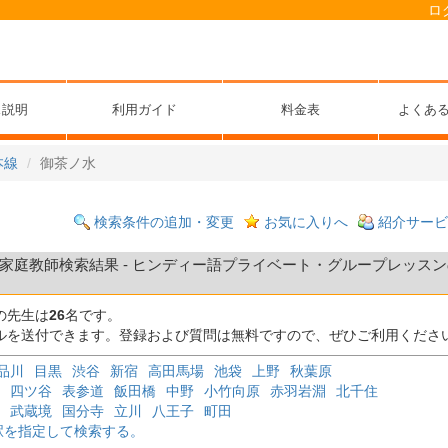
ロ
ス説明
利用ガイド
料金表
よくあ
本線
御茶ノ水
検索条件の追加・変更
お気に入りへ
紹介サービ
庭教師検索結果 - ヒンディー語プライベート・グループレッスンの先
の先生は
26
名です。
ルを送付できます。登録および質問は無料ですので、ぜひご利用くださ
品川
目黒
渋谷
新宿
高田馬場
池袋
上野
秋葉原
四ツ谷
表参道
飯田橋
中野
小竹向原
赤羽岩淵
北千住
武蔵境
国分寺
立川
八王子
町田
駅を指定して検索する。