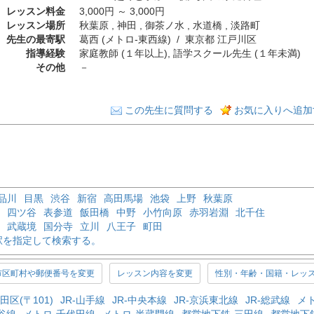
レッスン料金
3,000円 ～ 3,000円
レッスン場所
秋葉原 , 神田 , 御茶ノ水 , 水道橋 , 淡路町
先生の最寄駅
葛西 (メトロ-東西線) / 東京都 江戸川区
指導経験
家庭教師 (１年以上), 語学スクール先生 (１年未満)
その他
－
この先生に質問する
お気に入りへ追加
品川
目黒
渋谷
新宿
高田馬場
池袋
上野
秋葉原
四ツ谷
表参道
飯田橋
中野
小竹向原
赤羽岩淵
北千住
武蔵境
国分寺
立川
八王子
町田
駅を指定して検索する。
市区町村や郵便番号を変更
レッスン内容を変更
性別・年齢・国籍・レッ
田区(〒101)
JR-山手線
JR-中央本線
JR-京浜東北線
JR-総武線
メ