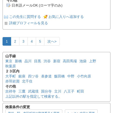
その他
日本語メールOK (ローマ字のみ)
この先生に質問する
お気に入りへ追加する
詳細プロフィールを見る
1
2
3
4
5
次へ>
山手線
東京
新橋
品川
目黒
渋谷
新宿
高田馬場
池袋
上野
秋葉原
２３区内
大手町
銀座
四ツ谷
表参道
飯田橋
中野
小竹向原
赤羽岩淵
北千住
その他
吉祥寺
三鷹
武蔵境
国分寺
立川
八王子
町田
上記以外の駅を指定して検索する。
検索条件の変更