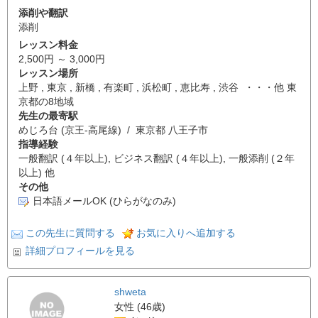
添削や翻訳
添削
レッスン料金
2,500円 ～ 3,000円
レッスン場所
上野 , 東京 , 新橋 , 有楽町 , 浜松町 , 恵比寿 , 渋谷 ・・・他 東
京都の8地域
先生の最寄駅
めじろ台 (京王-高尾線) / 東京都 八王子市
指導経験
一般翻訳 (４年以上), ビジネス翻訳 (４年以上), 一般添削 (２年
以上) 他
その他
日本語メールOK (ひらがなのみ)
この先生に質問する
お気に入りへ追加する
詳細プロフィールを見る
shweta
女性 (46歳)