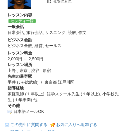
ID: 67921621
レッスン内容
ヒンディー語
一般会話
日常会話
,
旅行会話
,
リスニング
,
読解
,
作文
ビジネス会話
ビジネス全般
,
経営
,
セールス
レッスン料金
2,000円 ～ 2,500円
レッスン場所
上野 , 東京 , 渋谷 , 原宿
先生の最寄駅
平井 (JR-総武線) / 東京都 江戸川区
指導経験
家庭教師 (１年以上), 語学スクール先生 (１年以上), 小学校先
生 (１年未満) 他
その他
日本語メールOK
この先生に質問する
お気に入りへ追加する