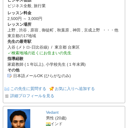
ビジネス全般
,
旅行業
レッスン料金
2,500円 ～ 3,000円
レッスン場所
上野 , 渋谷 , 原宿 , 御徒町 , 秋葉原 , 神田 , 京成上野 ・・・他
東京都の17地域
先生の最寄駅
入谷 (メトロ-日比谷線) / 東京都 台東区
✓検索地域の近くにお住まいの先生
指導経験
家庭教師 (１年以上), 小学校先生 (１年未満)
その他
日本語メールOK (ひらがなのみ)
この先生に質問する
お気に入りへ追加する
詳細プロフィールを見る
Vedant
男性 (20歳)
インド