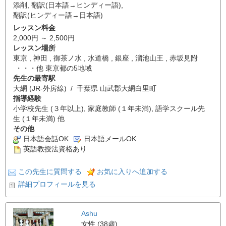
添削
,
翻訳(日本語→ヒンディー語)
,
翻訳(ヒンディー語→日本語)
レッスン料金
2,000円 ～ 2,500円
レッスン場所
東京 , 神田 , 御茶ノ水 , 水道橋 , 銀座 , 溜池山王 , 赤坂見附
・・・他 東京都の5地域
先生の最寄駅
大網 (JR-外房線) / 千葉県 山武郡大網白里町
指導経験
小学校先生 (３年以上), 家庭教師 (１年未満), 語学スクール先
生 (１年未満) 他
その他
日本語会話OK
日本語メールOK
英語教授法資格あり
この先生に質問する
お気に入りへ追加する
詳細プロフィールを見る
Ashu
女性 (38歳)