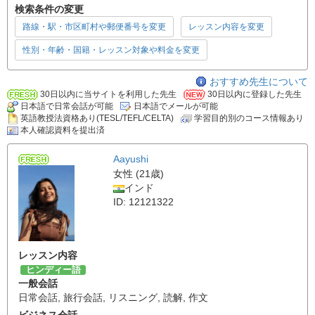
検索条件の変更
路線・駅・市区町村や郵便番号を変更
レッスン内容を変更
性別・年齢・国籍・レッスン対象や料金を変更
おすすめ先生について
30日以内に当サイトを利用した先生
30日以内に登録した先生
日本語で日常会話が可能
日本語でメールが可能
英語教授法資格あり(TESL/TEFL/CELTA)
学習目的別のコース情報あり
本人確認資料を提出済
Aayushi
女性 (21歳)
インド
ID: 12121322
レッスン内容
ヒンディー語
一般会話
日常会話
,
旅行会話
,
リスニング
,
読解
,
作文
ビジネス会話