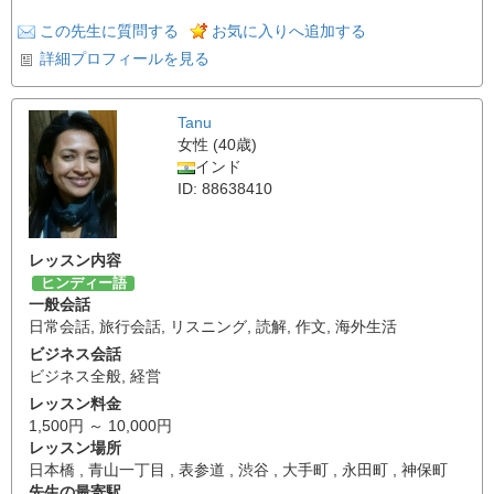
この先生に質問する
お気に入りへ追加する
詳細プロフィールを見る
Tanu
女性 (40歳)
インド
ID: 88638410
レッスン内容
ヒンディー語
一般会話
日常会話
,
旅行会話
,
リスニング
,
読解
,
作文
,
海外生活
ビジネス会話
ビジネス全般
,
経営
レッスン料金
1,500円 ～ 10,000円
レッスン場所
日本橋 , 青山一丁目 , 表参道 , 渋谷 , 大手町 , 永田町 , 神保町
先生の最寄駅