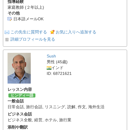
指導経験
家庭教師 (２年以上)
その他
日本語メールOK
この先生に質問する
お気に入りへ追加する
詳細プロフィールを見る
Sush
男性 (45歳)
インド
ID: 68721621
レッスン内容
ヒンディー語
一般会話
日常会話
,
旅行会話
,
リスニング
,
読解
,
作文
,
海外生活
ビジネス会話
ビジネス全般
,
経営
,
ホテル
,
旅行業
添削や翻訳