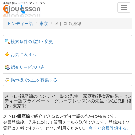
英会話 個人レッスン マンツーマン
Toggl
navig
ヒンディー語
東京
メトロ-銀座線
検索条件の追加・変更
お気に入りへ
紹介サービス申込
掲示板で先生を募集する
メトロ-銀座線のヒンディー語の先生・家庭教師検索結果 - ヒン
ディー語プライベート・グループレッスンの先生・家庭教師紹
介 / 東京都
メトロ-銀座線
で紹介できる
ヒンディー語
の先生は
46
名です。
会員登録後、先生に対して質問メールを送付できます。登録および
質問は無料ですので、ぜひご利用ください。
今すぐ会員登録する。