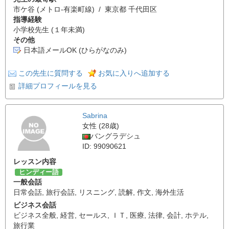
市ケ谷 (メトロ-有楽町線) / 東京都 千代田区
指導経験
小学校先生 (１年未満)
その他
日本語メールOK (ひらがなのみ)
この先生に質問する
お気に入りへ追加する
詳細プロフィールを見る
Sabrina
女性 (28歳)
バングラデシュ
ID: 99090621
レッスン内容
ヒンディー語
一般会話
日常会話
,
旅行会話
,
リスニング
,
読解
,
作文
,
海外生活
ビジネス会話
ビジネス全般
,
経営
,
セールス
,
ＩＴ
,
医療
,
法律
,
会計
,
ホテル
,
旅行業