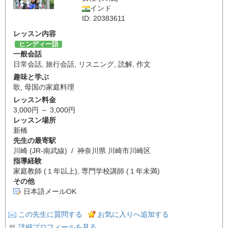
インド
ID: 20383611
レッスン内容
ヒンディー語
一般会話
日常会話
,
旅行会話
,
リスニング
,
読解
,
作文
趣味と学ぶ
歌
,
母国の家庭料理
レッスン料金
3,000円 ～ 3,000円
レッスン場所
新橋
先生の最寄駅
川崎 (JR-南武線) / 神奈川県 川崎市川崎区
指導経験
家庭教師 (１年以上), 専門学校講師 (１年未満)
その他
日本語メールOK
この先生に質問する
お気に入りへ追加する
詳細プロフィールを見る