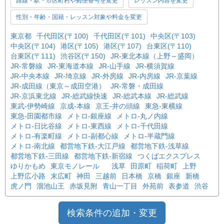
路線・駅・市区町村や郵便番号を変更
レッスン内容を変更
性別・年齢・国籍・レッスン対象や料金を変更
東京都
千代田区(〒100)
千代田区(〒101)
中央区(〒103)
中央区(〒104)
港区(〒105)
港区(〒107)
台東区(〒110)
台東区(〒111)
渋谷区(〒150)
JR-東北本線（上野～盛岡）
JR-常磐線
JR-東海道本線
JR-山手線
JR-横須賀線
JR-中央本線
JR-埼京線
JR-外房線
JR-内房線
JR-京葉線
JR-成田線（東京～成田空港）
JR-常磐・成田線
JR-京浜東北線
JR-総武線快速
JR-総武本線
JR-総武線
東武-伊勢崎線
京成-本線
京王-井の頭線
東急-東横線
東急-田園都市線
メトロ-銀座線
メトロ-丸ノ内線
メトロ-日比谷線
メトロ-東西線
メトロ-千代田線
メトロ-有楽町線
メトロ-副都心線
メトロ-半蔵門線
メトロ-南北線
都営地下鉄-大江戸線
都営地下鉄-浅草線
都営地下鉄-三田線
都営地下鉄-新宿線
つくばエクスプレス
ゆりかもめ
東京モノレール
浅草
田原町
稲荷町
上野
上野広小路
末広町
神田
三越前
日本橋
京橋
銀座
新橋
虎ノ門
溜池山王
赤坂見附
青山一丁目
外苑前
表参道
渋谷
検索条件の追加・変更