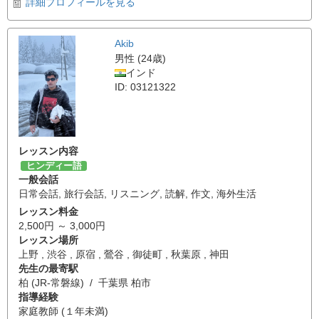
詳細プロフィールを見る
Akib
男性 (24歳)
インド
ID: 03121322
レッスン内容
ヒンディー語
一般会話
日常会話
,
旅行会話
,
リスニング
,
読解
,
作文
,
海外生活
レッスン料金
2,500円 ～ 3,000円
レッスン場所
上野 , 渋谷 , 原宿 , 鶯谷 , 御徒町 , 秋葉原 , 神田
先生の最寄駅
柏 (JR-常磐線) / 千葉県 柏市
指導経験
家庭教師 (１年未満)