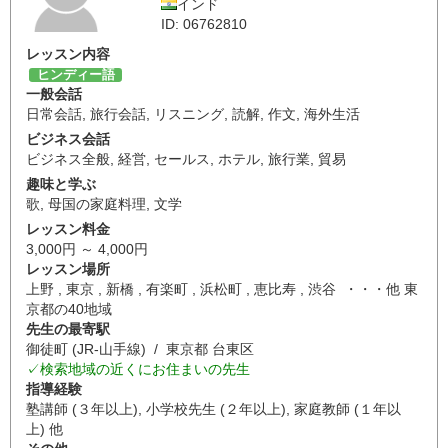
インド
ID: 06762810
レッスン内容
ヒンディー語
一般会話
日常会話
,
旅行会話
,
リスニング
,
読解
,
作文
,
海外生活
ビジネス会話
ビジネス全般
,
経営
,
セールス
,
ホテル
,
旅行業
,
貿易
趣味と学ぶ
歌
,
母国の家庭料理
,
文学
レッスン料金
3,000円 ～ 4,000円
レッスン場所
上野 , 東京 , 新橋 , 有楽町 , 浜松町 , 恵比寿 , 渋谷 ・・・他 東
京都の40地域
先生の最寄駅
御徒町 (JR-山手線) / 東京都 台東区
✓検索地域の近くにお住まいの先生
指導経験
塾講師 (３年以上), 小学校先生 (２年以上), 家庭教師 (１年以
上) 他