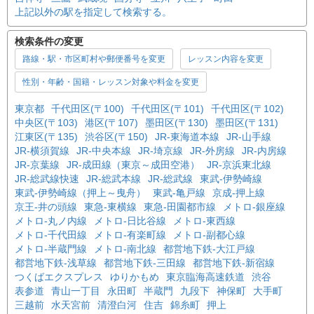
上記以外の駅を指定して検索する。
検索条件の変更
路線・駅・市区町村や郵便番号を変更
レッスン内容を変更
性別・年齢・国籍・レッスン対象や料金を変更
東京都
千代田区(〒100)
千代田区(〒101)
千代田区(〒102)
中央区(〒103)
港区(〒107)
墨田区(〒130)
墨田区(〒131)
江東区(〒135)
渋谷区(〒150)
JR-東海道本線
JR-山手線
JR-横須賀線
JR-中央本線
JR-埼京線
JR-外房線
JR-内房線
JR-京葉線
JR-成田線（東京～成田空港）
JR-京浜東北線
JR-総武線快速
JR-総武本線
JR-総武線
東武-伊勢崎線
東武-伊勢崎線（押上～曳舟）
東武-亀戸線
京成-押上線
京王-井の頭線
東急-東横線
東急-田園都市線
メトロ-銀座線
メトロ-丸ノ内線
メトロ-日比谷線
メトロ-東西線
メトロ-千代田線
メトロ-有楽町線
メトロ-副都心線
メトロ-半蔵門線
メトロ-南北線
都営地下鉄-大江戸線
都営地下鉄-浅草線
都営地下鉄-三田線
都営地下鉄-新宿線
つくばエクスプレス
ゆりかもめ
東京臨海高速鉄道
渋谷
表参道
青山一丁目
永田町
半蔵門
九段下
神保町
大手町
三越前
水天宮前
清澄白河
住吉
錦糸町
押上