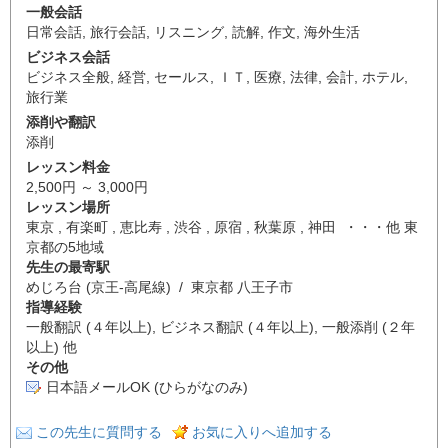
一般会話
日常会話
,
旅行会話
,
リスニング
,
読解
,
作文
,
海外生活
ビジネス会話
ビジネス全般
,
経営
,
セールス
,
ＩＴ
,
医療
,
法律
,
会計
,
ホテル
,
旅行業
添削や翻訳
添削
レッスン料金
2,500円 ～ 3,000円
レッスン場所
東京 , 有楽町 , 恵比寿 , 渋谷 , 原宿 , 秋葉原 , 神田 ・・・他 東
京都の5地域
先生の最寄駅
めじろ台 (京王-高尾線) / 東京都 八王子市
指導経験
一般翻訳 (４年以上), ビジネス翻訳 (４年以上), 一般添削 (２年
以上) 他
その他
日本語メールOK (ひらがなのみ)
この先生に質問する
お気に入りへ追加する