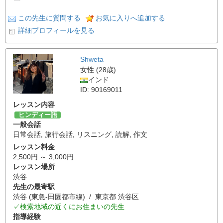
この先生に質問する
お気に入りへ追加する
詳細プロフィールを見る
Shweta
女性 (28歳)
インド
ID: 90169011
レッスン内容
ヒンディー語
一般会話
日常会話
,
旅行会話
,
リスニング
,
読解
,
作文
レッスン料金
2,500円 ～ 3,000円
レッスン場所
渋谷
先生の最寄駅
渋谷 (東急-田園都市線) / 東京都 渋谷区
✓検索地域の近くにお住まいの先生
指導経験