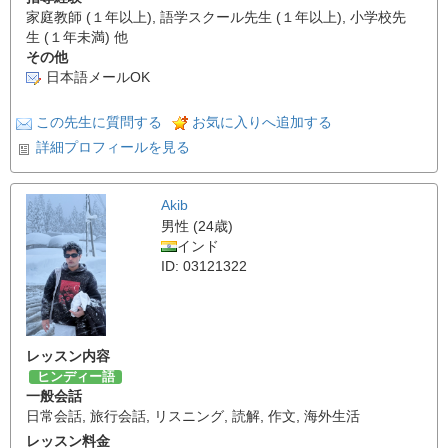
家庭教師 (１年以上), 語学スクール先生 (１年以上), 小学校先
生 (１年未満) 他
その他
日本語メールOK
この先生に質問する
お気に入りへ追加する
詳細プロフィールを見る
Akib
男性 (24歳)
インド
ID: 03121322
レッスン内容
ヒンディー語
一般会話
日常会話
,
旅行会話
,
リスニング
,
読解
,
作文
,
海外生活
レッスン料金