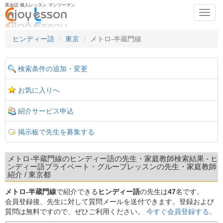
英会話 個人レッスン マンツーマン
Toggl
navig
ヒンディー語
東京
メトロ-半蔵門線
検索条件の追加・変更
お気に入りへ
紹介サービス申込
掲示板で先生を募集する
メトロ-半蔵門線のヒンディー語の先生・家庭教師検索結果 - ヒ
ンディー語プライベート・グループレッスンの先生・家庭教師
紹介 / 東京都
メトロ-半蔵門線
で紹介できる
ヒンディー語
の先生は
47
名です。
会員登録後、先生に対して質問メールを送付できます。登録および
質問は無料ですので、ぜひご利用ください。
今すぐ会員登録する。