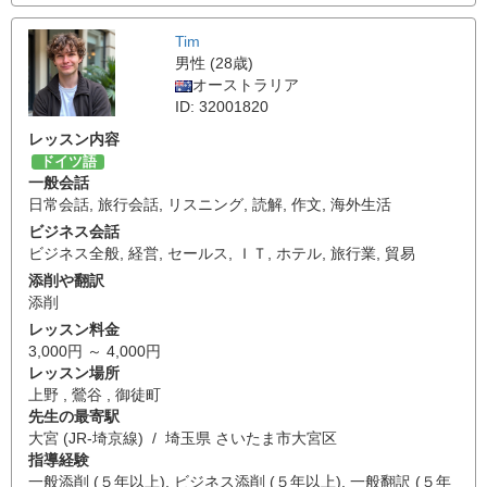
Tim
男性 (28歳)
オーストラリア
ID: 32001820
レッスン内容
ドイツ語
一般会話
日常会話
,
旅行会話
,
リスニング
,
読解
,
作文
,
海外生活
ビジネス会話
ビジネス全般
,
経営
,
セールス
,
ＩＴ
,
ホテル
,
旅行業
,
貿易
添削や翻訳
添削
レッスン料金
3,000円 ～ 4,000円
レッスン場所
上野 , 鶯谷 , 御徒町
先生の最寄駅
大宮 (JR-埼京線) / 埼玉県 さいたま市大宮区
指導経験
一般添削 (５年以上), ビジネス添削 (５年以上), 一般翻訳 (５年