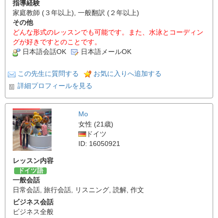
指導経験
家庭教師 (３年以上), 一般翻訳 (２年以上)
その他
どんな形式のレッスンでも可能です。また、水泳とコーディン
グが好きですとのことです。
日本語会話OK
日本語メールOK
この先生に質問する
お気に入りへ追加する
詳細プロフィールを見る
Mo
女性 (21歳)
ドイツ
ID: 16050921
レッスン内容
ドイツ語
一般会話
日常会話
,
旅行会話
,
リスニング
,
読解
,
作文
ビジネス会話
ビジネス全般