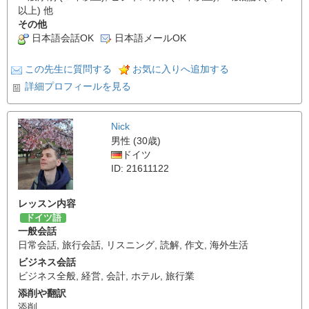
以上) 他
その他
日本語会話OK
日本語メールOK
この先生に質問する
お気に入りへ追加する
詳細プロフィールを見る
Nick
男性 (30歳)
ドイツ
ID: 21611122
レッスン内容
ドイツ語
一般会話
日常会話
,
旅行会話
,
リスニング
,
読解
,
作文
,
海外生活
ビジネス会話
ビジネス全般
,
経営
,
会計
,
ホテル
,
旅行業
添削や翻訳
添削