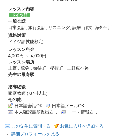
レッスン内容
ドイツ語
一般会話
日常会話
,
旅行会話
,
リスニング
,
読解
,
作文
,
海外生活
資格対策
ドイツ語技能検定
レッスン料金
4,000円 ～ 4,000円
レッスン場所
上野 , 鶯谷 , 御徒町 , 稲荷町 , 上野広小路
先生の最寄駅
－
指導経験
家庭教師 (８年以上)
その他
日本語会話OK
日本語メールOK
本人確認書類提出あり
コース情報あり
この先生に質問する
お気に入りへ追加する
詳細プロフィールを見る