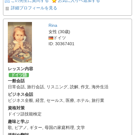
この先生に質問する
お気に入りへ追加する
詳細プロフィールを見る
Rina
女性 (30歳)
ドイツ
ID: 30367401
レッスン内容
ドイツ語
一般会話
日常会話
,
旅行会話
,
リスニング
,
読解
,
作文
,
海外生活
ビジネス会話
ビジネス全般
,
経営
,
セールス
,
医療
,
ホテル
,
旅行業
資格対策
ドイツ語技能検定
趣味と学ぶ
歌
,
ピアノ
,
ギター
,
母国の家庭料理
,
文学
添削や翻訳