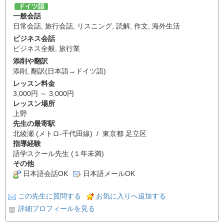
ドイツ語
一般会話
日常会話
,
旅行会話
,
リスニング
,
読解
,
作文
,
海外生活
ビジネス会話
ビジネス全般
,
旅行業
添削や翻訳
添削
,
翻訳(日本語→ドイツ語)
レッスン料金
3,000円 ～ 3,000円
レッスン場所
上野
先生の最寄駅
北綾瀬 (メトロ-千代田線) / 東京都 足立区
指導経験
語学スクール先生 (１年未満)
その他
日本語会話OK
日本語メールOK
この先生に質問する
お気に入りへ追加する
詳細プロフィールを見る