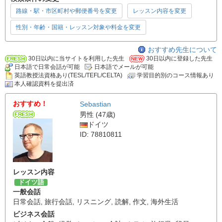
路線・駅・市区町村や郵便番号を変更
レッスン内容を変更
性別・年齢・国籍・レッスン対象や料金を変更
おすすめ先生について
30日以内に当サイトを利用した先生
30日以内に登録した先生
日本語で日常会話が可能
日本語でメールが可能
英語教授法資格あり(TESL/TEFL/CELTA)
学習目的別のコース情報あり
本人確認資料を提出済
おすすめ！
Sebastian
男性 (47歳)
ドイツ
ID: 78810811
レッスン内容
ドイツ語
一般会話
日常会話
,
旅行会話
,
リスニング
,
読解
,
作文
,
海外生活
ビジネス会話