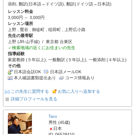
添削
,
翻訳(日本語→ドイツ語)
,
翻訳(ドイツ語→日本語)
レッスン料金
3,000円 ～ 3,000円
レッスン場所
上野 , 鶯谷 , 御徒町 , 稲荷町 , 上野広小路
先生の最寄駅
上野 (JR-山手線) / 東京都 台東区
✓検索地域の近くにお住まいの先生
指導経験
家庭教師 (５年以上), 一般翻訳 (５年以上), 一般添削 (４年以上)
その他
日本語会話OK
日本語メールOK
本人確認書類提出あり
コース情報あり
この先生に質問する
お気に入りへ追加する
詳細プロフィールを見る
Taro
男性 (45歳)
日本
ID: 06528410