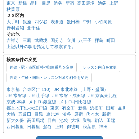
東京
新橋
品川
目黒
渋谷
新宿
高田馬場
池袋
上野
秋葉原
２３区内
大手町
銀座
四ツ谷
表参道
飯田橋
中野
小竹向原
赤羽岩淵
北千住
その他
吉祥寺
三鷹
武蔵境
国分寺
立川
八王子
拝島
町田
上記以外の駅を指定して検索する。
検索条件の変更
路線・駅・市区町村や郵便番号を変更
レッスン内容を変更
性別・年齢・国籍・レッスン対象や料金を変更
東京都
台東区(〒110)
JR-東北本線（上野～盛岡）
JR-常磐線
JR-山手線
JR-常磐・成田線
JR-京浜東北線
京成-本線
メトロ-銀座線
メトロ-日比谷線
都営地下鉄-大江戸線
東京
有楽町
新橋
浜松町
田町
品川
大崎
五反田
目黒
恵比寿
渋谷
原宿
代々木
新宿
新大久保
高田馬場
目白
池袋
大塚
巣鴨
駒込
田端
西日暮里
日暮里
鶯谷
上野
御徒町
秋葉原
神田