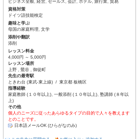
ビジネス全般
,
経営
,
セールス
,
会計
,
ホテル
,
旅行業
,
貿易
資格対策
ドイツ語技能検定
趣味と学ぶ
母国の家庭料理
,
文学
添削や翻訳
添削
レッスン料金
4,000円 ～ 5,000円
レッスン場所
上野 , 鶯谷 , 御徒町
先生の最寄駅
ときわ台 (東武-東上線) / 東京都 板橋区
指導経験
家庭教師 (１０年以上), 一般添削 (１０年以上), 塾講師 (８年以
上)
その他
個人のニーズに従ったあらゆるタイプの目的で人々を教えます
とのことです。
日本語メールOK (ひらがなのみ)