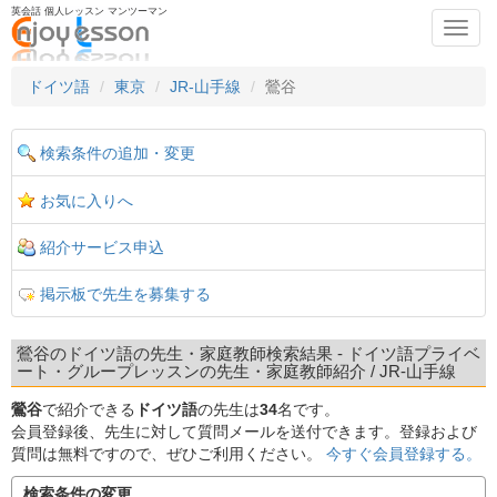
英会話 個人レッスン マンツーマン
Toggl
navig
ドイツ語
東京
JR-山手線
鶯谷
検索条件の追加・変更
お気に入りへ
紹介サービス申込
掲示板で先生を募集する
鶯谷のドイツ語の先生・家庭教師検索結果 - ドイツ語プライベ
ート・グループレッスンの先生・家庭教師紹介 / JR-山手線
鶯谷
で紹介できる
ドイツ語
の先生は
34
名です。
会員登録後、先生に対して質問メールを送付できます。登録および
質問は無料ですので、ぜひご利用ください。
今すぐ会員登録する。
検索条件の変更