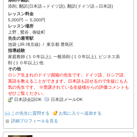
添削
,
翻訳(日本語→ドイツ語)
,
翻訳(ドイツ語→日本語)
レッスン料金
5,000円 ～ 5,000円
レッスン場所
上野 , 鶯谷 , 御徒町
先生の最寄駅
池袋 (JR-埼京線) / 東京都 豊島区
指導経験
家庭教師 (１０年以上), 一般添削 (１０年以上), ビジネス添
削 (１０年以上) 他
その他
ロシア生まれのドイツ国籍の先生です。ドイツ語、ロシア語、
英語を教えることができます。日本語も話せるので生徒にも人
気の先生です。 ※受講されている生徒様からの評価コメントも
ぜひご覧ください。
日本語会話OK
日本語メールOK
この先生に質問する
お気に入りへ追加する
詳細プロフィールを見る