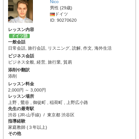
Nico
男性 (29歳)
ドイツ
ID: 90270620
レッスン内容
ドイツ語
一般会話
日常会話
,
旅行会話
,
リスニング
,
読解
,
作文
,
海外生活
ビジネス会話
ビジネス全般
,
経営
,
旅行業
,
貿易
添削や翻訳
添削
レッスン料金
2,000円 ～ 3,000円
レッスン場所
上野 , 鶯谷 , 御徒町 , 稲荷町 , 上野広小路
先生の最寄駅
渋谷 (JR-山手線) / 東京都 渋谷区
指導経験
家庭教師 (３年以上)
その他