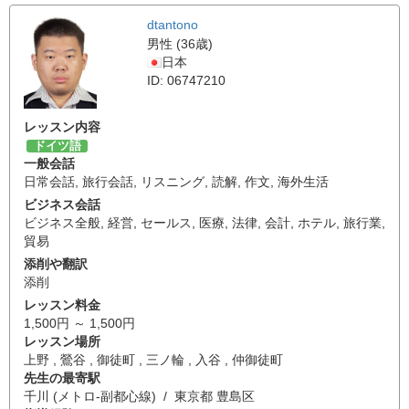
dtantono
男性 (36歳)
日本
ID: 06747210
レッスン内容
ドイツ語
一般会話
日常会話
,
旅行会話
,
リスニング
,
読解
,
作文
,
海外生活
ビジネス会話
ビジネス全般
,
経営
,
セールス
,
医療
,
法律
,
会計
,
ホテル
,
旅行業
,
貿易
添削や翻訳
添削
レッスン料金
1,500円 ～ 1,500円
レッスン場所
上野 , 鶯谷 , 御徒町 , 三ノ輪 , 入谷 , 仲御徒町
先生の最寄駅
千川 (メトロ-副都心線) / 東京都 豊島区