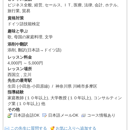
ビジネス全般
,
経営
,
セールス
,
ＩＴ
,
医療
,
法律
,
会計
,
ホテル
,
旅行業
,
貿易
資格対策
ドイツ語技能検定
趣味と学ぶ
歌
,
母国の家庭料理
,
文学
添削や翻訳
添削
,
翻訳(日本語→ドイツ語)
レッスン料金
4,000円 ～ 5,000円
レッスン場所
西国立 , 立川
先生の最寄駅
生田 (小田急-小田原線) / 神奈川県 川崎市多摩区
指導経験
家庭教師 (１０年以上), 大学教授 (１０年以上), コンサルティン
グ業 (１０年以上) 他
その他
日本語会話OK
日本語メールOK
コース情報あり
この先生に質問する
お気に入りへ追加する