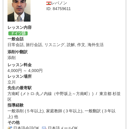
レバノン
ID: 84759611
レッスン内容
ドイツ語
一般会話
日常会話
,
旅行会話
,
リスニング
,
読解
,
作文
,
海外生活
添削や翻訳
添削
レッスン料金
4,000円 ～ 4,000円
レッスン場所
立川
先生の最寄駅
方南町 (メトロ-丸ノ内線（中野坂上～方南町）) / 東京都 杉並
区
指導経験
一般添削 (５年以上), 家庭教師 (３年以上), 一般翻訳 (３年以
上) 他
その他
日本語会話OK
日本語メールOK