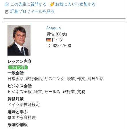
この先生に質問する
お気に入りへ追加する
詳細プロフィールを見る
Joaquin
男性 (60歳)
ドイツ
ID: 82847600
レッスン内容
ドイツ語
一般会話
日常会話
,
旅行会話
,
リスニング
,
読解
,
作文
,
海外生活
ビジネス会話
ビジネス全般
,
経営
,
セールス
,
旅行業
,
貿易
資格対策
ドイツ語技能検定
趣味と学ぶ
母国の家庭料理
添削や翻訳