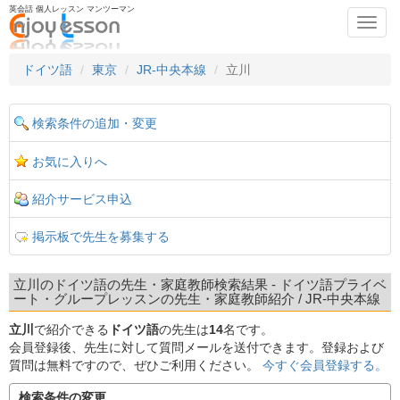
英会話 個人レッスン マンツーマン
Toggl
navig
ドイツ語
東京
JR-中央本線
立川
検索条件の追加・変更
お気に入りへ
紹介サービス申込
掲示板で先生を募集する
立川のドイツ語の先生・家庭教師検索結果 - ドイツ語プライベ
ート・グループレッスンの先生・家庭教師紹介 / JR-中央本線
立川
で紹介できる
ドイツ語
の先生は
14
名です。
会員登録後、先生に対して質問メールを送付できます。登録および
質問は無料ですので、ぜひご利用ください。
今すぐ会員登録する。
検索条件の変更