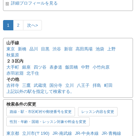
詳細プロフィールを見る
1
2
次へ>
山手線
東京
新橋
品川
目黒
渋谷
新宿
高田馬場
池袋
上野
秋葉原
２３区内
大手町
銀座
四ツ谷
表参道
飯田橋
中野
小竹向原
赤羽岩淵
北千住
その他
吉祥寺
三鷹
武蔵境
国分寺
立川
八王子
拝島
町田
上記以外の駅を指定して検索する。
検索条件の変更
路線・駅・市区町村や郵便番号を変更
レッスン内容を変更
性別・年齢・国籍・レッスン対象や料金を変更
東京都
立川市(〒190)
JR-南武線
JR-中央本線
JR-青梅線