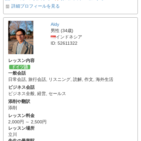
詳細プロフィールを見る
Aldy
男性 (34歳)
インドネシア
ID: 52611322
レッスン内容
ドイツ語
一般会話
日常会話
,
旅行会話
,
リスニング
,
読解
,
作文
,
海外生活
ビジネス会話
ビジネス全般
,
経営
,
セールス
添削や翻訳
添削
レッスン料金
2,000円 ～ 2,500円
レッスン場所
立川
先生の最寄駅