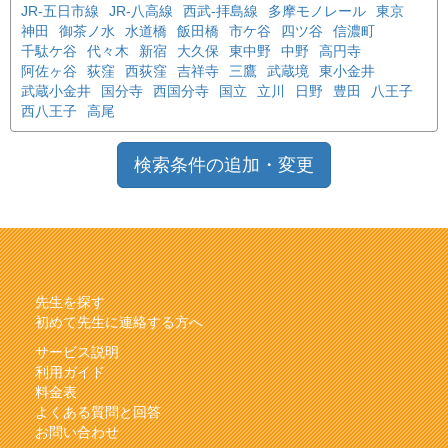
JR-五日市線
JR-八高線
西武-拝島線
多摩モノレール
東京
神田
御茶ノ水
水道橋
飯田橋
市ケ谷
四ツ谷
信濃町
千駄ケ谷
代々木
新宿
大久保
東中野
中野
高円寺
阿佐ヶ谷
荻窪
西荻窪
吉祥寺
三鷹
武蔵境
東小金井
武蔵小金井
国分寺
西国分寺
国立
立川
日野
豊田
八王子
西八王子
高尾
検索条件の追加・変更
先生を探す
初めて先生に連絡する方へ
サービス説明
利用ガイド
料金表
よくある質問と回答
お問い合わせ