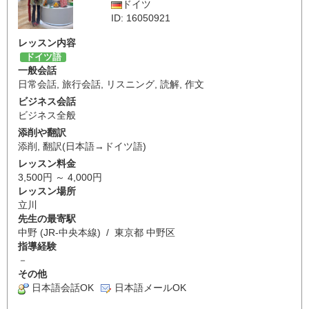
ドイツ
ID: 16050921
レッスン内容
ドイツ語
一般会話
日常会話
,
旅行会話
,
リスニング
,
読解
,
作文
ビジネス会話
ビジネス全般
添削や翻訳
添削
,
翻訳(日本語→ドイツ語)
レッスン料金
3,500円 ～ 4,000円
レッスン場所
立川
先生の最寄駅
中野 (JR-中央本線) / 東京都 中野区
指導経験
－
その他
日本語会話OK
日本語メールOK