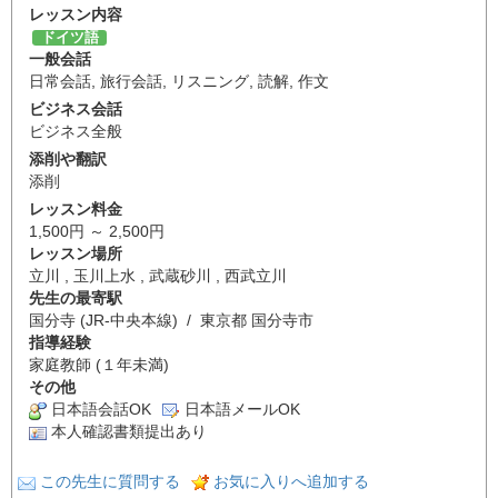
レッスン内容
ドイツ語
一般会話
日常会話
,
旅行会話
,
リスニング
,
読解
,
作文
ビジネス会話
ビジネス全般
添削や翻訳
添削
レッスン料金
1,500円 ～ 2,500円
レッスン場所
立川 , 玉川上水 , 武蔵砂川 , 西武立川
先生の最寄駅
国分寺 (JR-中央本線) / 東京都 国分寺市
指導経験
家庭教師 (１年未満)
その他
日本語会話OK
日本語メールOK
本人確認書類提出あり
この先生に質問する
お気に入りへ追加する