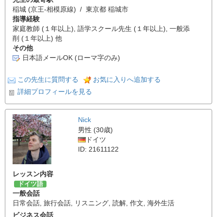
稲城 (京王-相模原線) / 東京都 稲城市
指導経験
家庭教師 (１年以上), 語学スクール先生 (１年以上), 一般添
削 (１年以上) 他
その他
日本語メールOK (ローマ字のみ)
この先生に質問する
お気に入りへ追加する
詳細プロフィールを見る
Nick
男性 (30歳)
ドイツ
ID: 21611122
レッスン内容
ドイツ語
一般会話
日常会話
,
旅行会話
,
リスニング
,
読解
,
作文
,
海外生活
ビジネス会話