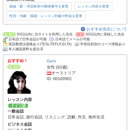
路線・駅・市区町村や郵便番号を変更
レッスン内容を変更
性別・年齢・国籍・レッスン対象や料金を変更
おすすめ先生について
30日以内に当サイトを利用した先生
30日以内に登録した先生
日本語で日常会話が可能
日本語でメールが可能
英語教授法資格あり(TESL/TEFL/CELTA)
学習目的別のコース情報あり
本人確認資料を提出済
おすすめ！
Gerti
女性 (62歳)
オーストリア
ID: 00169902
レッスン内容
ドイツ語
一般会話
日常会話
,
旅行会話
,
リスニング
,
読解
,
作文
,
海外生活
ビジネス会話
ビジネス全般