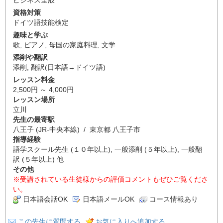
資格対策
ドイツ語技能検定
趣味と学ぶ
歌
,
ピアノ
,
母国の家庭料理
,
文学
添削や翻訳
添削
,
翻訳(日本語→ドイツ語)
レッスン料金
2,500円 ～ 4,000円
レッスン場所
立川
先生の最寄駅
八王子 (JR-中央本線) / 東京都 八王子市
指導経験
語学スクール先生 (１０年以上), 一般添削 (５年以上), 一般翻
訳 (５年以上) 他
その他
※受講されている生徒様からの評価コメントもぜひご覧くださ
い。
日本語会話OK
日本語メールOK
コース情報あり
この先生に質問する
お気に入りへ追加する