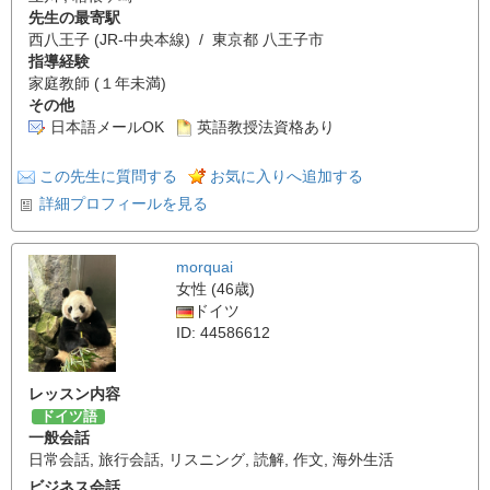
先生の最寄駅
西八王子 (JR-中央本線) / 東京都 八王子市
指導経験
家庭教師 (１年未満)
その他
日本語メールOK
英語教授法資格あり
この先生に質問する
お気に入りへ追加する
詳細プロフィールを見る
morquai
女性 (46歳)
ドイツ
ID: 44586612
レッスン内容
ドイツ語
一般会話
日常会話
,
旅行会話
,
リスニング
,
読解
,
作文
,
海外生活
ビジネス会話