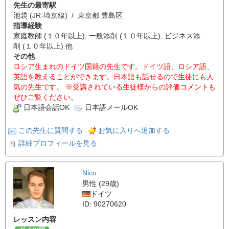
先生の最寄駅
池袋 (JR-埼京線) / 東京都 豊島区
指導経験
家庭教師 (１０年以上), 一般添削 (１０年以上), ビジネス添
削 (１０年以上) 他
その他
ロシア生まれのドイツ国籍の先生です。ドイツ語、ロシア語、
英語を教えることができます。日本語も話せるので生徒にも人
気の先生です。 ※受講されている生徒様からの評価コメントも
ぜひご覧ください。
日本語会話OK
日本語メールOK
この先生に質問する
お気に入りへ追加する
詳細プロフィールを見る
Nico
男性 (29歳)
ドイツ
ID: 90270620
レッスン内容