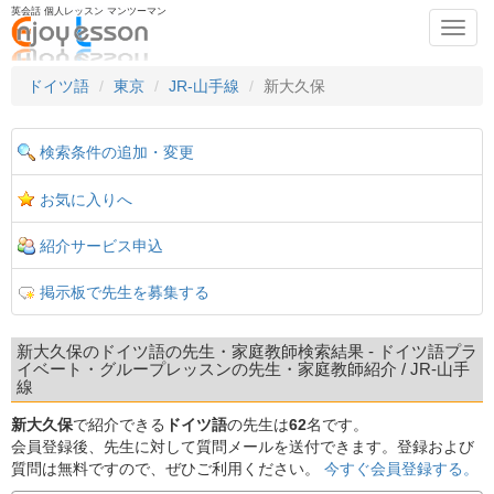
英会話 個人レッスン マンツーマン
Toggl
navig
ドイツ語
東京
JR-山手線
新大久保
検索条件の追加・変更
お気に入りへ
紹介サービス申込
掲示板で先生を募集する
新大久保のドイツ語の先生・家庭教師検索結果 - ドイツ語プラ
イベート・グループレッスンの先生・家庭教師紹介 / JR-山手
線
新大久保
で紹介できる
ドイツ語
の先生は
62
名です。
会員登録後、先生に対して質問メールを送付できます。登録および
質問は無料ですので、ぜひご利用ください。
今すぐ会員登録する。