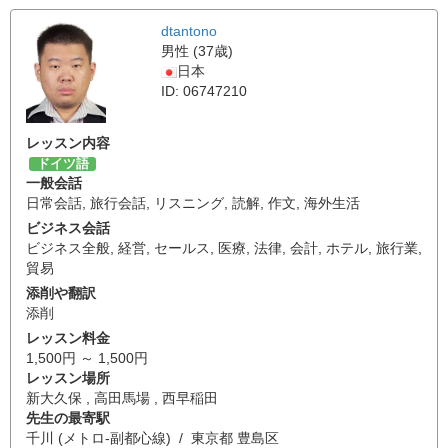
dtantono
男性 (37歳)
日本
ID: 06747210
レッスン内容
ドイツ語
一般会話
日常会話
,
旅行会話
,
リスニング
,
読解
,
作文
,
海外生活
ビジネス会話
ビジネス全般
,
経営
,
セールス
,
医療
,
法律
,
会計
,
ホテル
,
旅行業
,
貿易
添削や翻訳
添削
レッスン料金
1,500円 ～ 1,500円
レッスン場所
新大久保 , 高田馬場 , 西早稲田
先生の最寄駅
千川 (メトロ-副都心線) / 東京都 豊島区