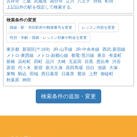
吉祥寺
三鷹
武蔵境
国分寺
立川
八王子
拝島
町田
上記以外の駅を指定して検索する。
検索条件の変更
路線・駅・市区町村や郵便番号を変更
レッスン内容を変更
性別・年齢・国籍・レッスン対象や料金を変更
東京都
新宿区(〒169)
JR-山手線
JR-中央本線
西武-新宿線
メトロ-東西線
メトロ-副都心線
都電-荒川線
東京
有楽町
新橋
浜松町
田町
品川
大崎
五反田
目黒
恵比寿
渋谷
原宿
代々木
新宿
新大久保
高田馬場
目白
池袋
大塚
巣鴨
駒込
田端
西日暮里
日暮里
鶯谷
上野
御徒町
秋葉原
神田
検索条件の追加・変更