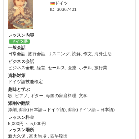
ドイツ
ID: 30367401
レッスン内容
ドイツ語
一般会話
日常会話
,
旅行会話
,
リスニング
,
読解
,
作文
,
海外生活
ビジネス会話
ビジネス全般
,
経営
,
セールス
,
医療
,
ホテル
,
旅行業
資格対策
ドイツ語技能検定
趣味と学ぶ
歌
,
ピアノ
,
ギター
,
母国の家庭料理
,
文学
添削や翻訳
添削
,
翻訳(日本語→ドイツ語)
,
翻訳(ドイツ語→日本語)
レッスン料金
5,000円 ～ 5,000円
レッスン場所
新大久保 , 高田馬場 , 西早稲田