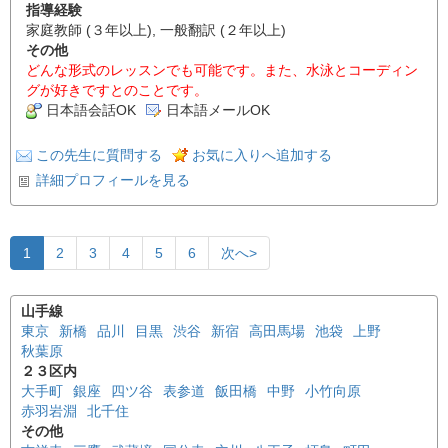
指導経験
家庭教師 (３年以上), 一般翻訳 (２年以上)
その他
どんな形式のレッスンでも可能です。また、水泳とコーディン
グが好きですとのことです。
日本語会話OK
日本語メールOK
この先生に質問する
お気に入りへ追加する
詳細プロフィールを見る
1
2
3
4
5
6
次へ>
山手線
東京
新橋
品川
目黒
渋谷
新宿
高田馬場
池袋
上野
秋葉原
２３区内
大手町
銀座
四ツ谷
表参道
飯田橋
中野
小竹向原
赤羽岩淵
北千住
その他