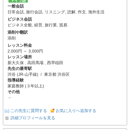
ドイツ語
一般会話
日常会話
,
旅行会話
,
リスニング
,
読解
,
作文
,
海外生活
ビジネス会話
ビジネス全般
,
経営
,
旅行業
,
貿易
添削や翻訳
添削
レッスン料金
2,000円 ～ 3,000円
レッスン場所
新大久保 , 高田馬場 , 西早稲田
先生の最寄駅
渋谷 (JR-山手線) / 東京都 渋谷区
指導経験
家庭教師 (３年以上)
その他
－
この先生に質問する
お気に入りへ追加する
詳細プロフィールを見る