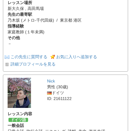
レッスン場所
新大久保 , 高田馬場
先生の最寄駅
乃木坂 (メトロ-千代田線) / 東京都 港区
指導経験
家庭教師 (１年未満)
その他
－
この先生に質問する
お気に入りへ追加する
詳細プロフィールを見る
Nick
男性 (30歳)
ドイツ
ID: 21611122
レッスン内容
ドイツ語
一般会話