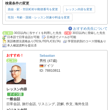
検索条件の変更
路線・駅・市区町村や郵便番号を変更
レッスン内容を変更
性別・年齢・国籍・レッスン対象や料金を変更
おすすめ先生について
30日以内に当サイトを利用した先生
30日以内に登録した先生
日本語で日常会話が可能
日本語でメールが可能
英語教授法資格あり(TESL/TEFL/CELTA)
学習目的別のコース情報あり
本人確認資料を提出済
おすすめ！
Sebastian
男性 (47歳)
ドイツ
ID: 78810811
レッスン内容
ドイツ語
一般会話
日常会話
,
旅行会話
,
リスニング
,
読解
,
作文
,
海外生活