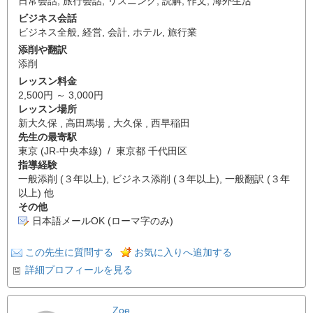
日常会話
,
旅行会話
,
リスニング
,
読解
,
作文
,
海外生活
ビジネス会話
ビジネス全般
,
経営
,
会計
,
ホテル
,
旅行業
添削や翻訳
添削
レッスン料金
2,500円 ～ 3,000円
レッスン場所
新大久保 , 高田馬場 , 大久保 , 西早稲田
先生の最寄駅
東京 (JR-中央本線) / 東京都 千代田区
指導経験
一般添削 (３年以上), ビジネス添削 (３年以上), 一般翻訳 (３年
以上) 他
その他
日本語メールOK (ローマ字のみ)
この先生に質問する
お気に入りへ追加する
詳細プロフィールを見る
Zoe