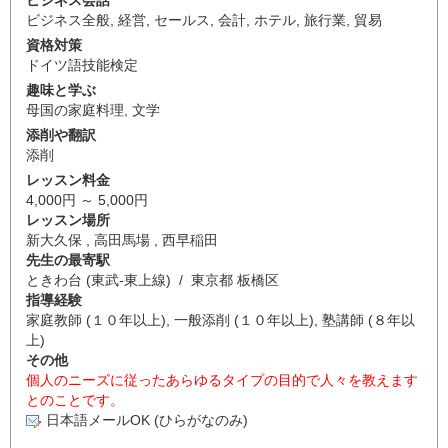
ビジネス会話
ビジネス全般
,
経営
,
セールス
,
会計
,
ホテル
,
旅行業
,
貿易
資格対策
ドイツ語技能検定
趣味と学ぶ
母国の家庭料理
,
文学
添削や翻訳
添削
レッスン料金
4,000円 ～ 5,000円
レッスン場所
新大久保 , 高田馬場 , 西早稲田
先生の最寄駅
ときわ台 (東武-東上線) / 東京都 板橋区
指導経験
家庭教師 (１０年以上), 一般添削 (１０年以上), 塾講師 (８年以
上)
その他
個人のニーズに従ったあらゆるタイプの目的で人々を教えます
とのことです。
日本語メールOK (ひらがなのみ)