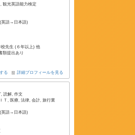
）
,
観光英語能力検定
(英語→日本語)
学校先生 (６年以上) 他
書類提出あり
する
詳細プロフィールを見る
グ
,
読解
,
作文
ＩＴ
,
医療
,
法律
,
会計
,
旅行業
(英語→日本語)
区