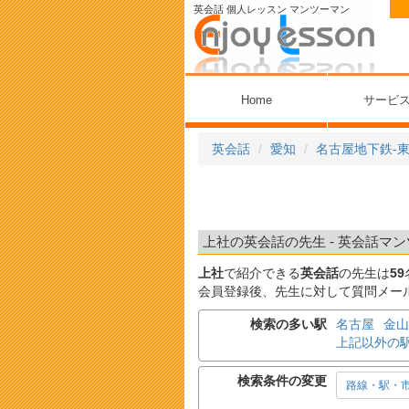
英会話 個人レッスン マンツーマン
Home
サービ
英会話
愛知
名古屋地下鉄-
上社の英会話の先生 - 英会話マン
上社
で紹介できる
英会話
の先生は
59
会員登録後、先生に対して質問メー
検索の多い駅
名古屋
金山
上記以外の
検索条件の変更
路線・駅・