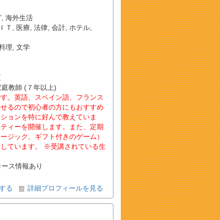
グ
,
海外生活
ＩＴ
,
医療
,
法律
,
会計
,
ホテル
,
料理
,
文学
区
家庭教師 (７年以上)
です。英語、スペイン語、フランス
話せるので初心者の方にもおすすめ
ーションを特に好んで教えていま
ーティーを開催します。また、定期
ュージック、ギフト付きのゲーム）
しています。 ※受講されている生
コース情報あり
する
詳細プロフィールを見る