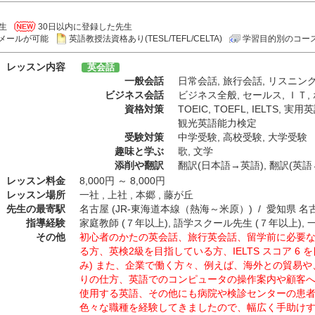
生
30日以内に登録した先生
メールが可能
英語教授法資格あり(TESL/TEFL/CELTA)
学習目的別のコー
レッスン内容
英会話
一般会話
日常会話
,
旅行会話
,
リスニン
ビジネス会話
ビジネス全般
,
セールス
,
ＩＴ
,
資格対策
TOEIC
,
TOEFL
,
IELTS
,
実用英
観光英語能力検定
受験対策
中学受験
,
高校受験
,
大学受験
趣味と学ぶ
歌
,
文学
添削や翻訳
翻訳(日本語→英語)
,
翻訳(英語
レッスン料金
8,000円 ～ 8,000円
レッスン場所
一社 , 上社 , 本郷 , 藤が丘
先生の最寄駅
名古屋 (JR-東海道本線（熱海～米原）) / 愛知県 
指導経験
家庭教師 (７年以上), 語学スクール先生 (７年以上), 
その他
初心者のかたの英会話、旅行英会話、留学前に必要な英会
る方、英検2級を目指している方、IELTS スコア 6
み) また、企業で働く方々、例えば、海外との貿易
りの仕方、英語でのコンピュータの操作案内や顧客
使用する英語、その他にも病院や検診センターの患
色々な職種を経験してきましたので、幅広く手助け