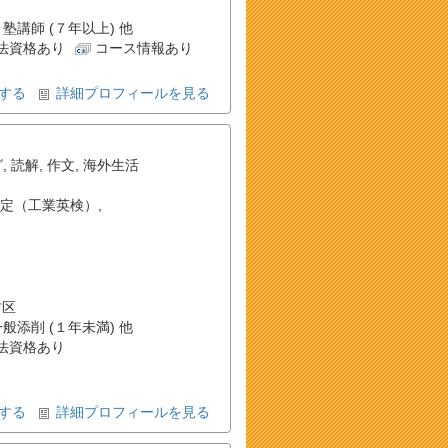
 塾講師 (７年以上) 他
法資格あり
コース情報あり
する
詳細プロフィールを見る
グ
,
読解
,
作文
,
海外生活
定（工業英検）
,
村区
一般添削 (１年未満) 他
法資格あり
する
詳細プロフィールを見る