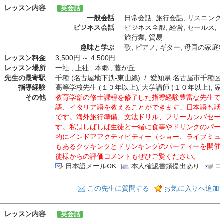
レッスン内容
英会話
一般会話
日常会話
,
旅行会話
,
リスニン
ビジネス会話
ビジネス全般
,
経営
,
セールス
,
旅行業
,
貿易
趣味と学ぶ
歌
,
ピアノ
,
ギター
,
母国の家庭
レッスン料金
3,500円 ～ 4,500円
レッスン場所
一社 , 上社 , 本郷 , 藤が丘
先生の最寄駅
千種 (名古屋地下鉄-東山線) / 愛知県 名古屋市千種
指導経験
高等学校先生 (１０年以上), 大学講師 (１０年以上), 
その他
教育学部の修士課程を修了した指導経験豊富な先生
語、イタリア語を教えることができます。日本語も
です。海外旅行準備、文法ドリル、フリーカンバセ
す。私はしばしば生徒と一緒に食事やドリンクのパ
的にインドアアクティビティー（ショー、ライブミ
もあるクッキングとドリンキングのパーティーを開催
徒様からの評価コメントもぜひご覧ください。
日本語メールOK
本人確認書類提出あり
この先生に質問する
お気に入りへ追加
レッスン内容
英会話