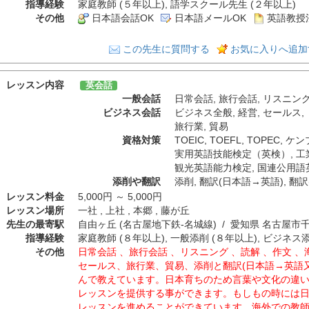
指導経験
家庭教師 (５年以上), 語学スクール先生 (２年以上)
その他
日本語会話OK
日本語メールOK
英語教授
この先生に質問する
お気に入りへ追加
レッスン内容
英会話
一般会話
日常会話
,
旅行会話
,
リスニン
ビジネス会話
ビジネス全般
,
経営
,
セールス
,
旅行業
,
貿易
資格対策
TOEIC
,
TOEFL
,
TOPEC
,
ケン
実用英語技能検定（英検）
,
工
観光英語能力検定
,
国連公用語
添削や翻訳
添削
,
翻訳(日本語→英語)
,
翻訳
レッスン料金
5,000円 ～ 5,000円
レッスン場所
一社 , 上社 , 本郷 , 藤が丘
先生の最寄駅
自由ヶ丘 (名古屋地下鉄-名城線) / 愛知県 名古屋市
指導経験
家庭教師 (８年以上), 一般添削 (８年以上), ビジネス添
その他
日常会話 、旅行会話 、リスニング 、読解 、作文 
セールス、旅行業、貿易、添削と翻訳(日本語→英語
んで教えています。日本育ちのため言葉や文化の違
レッスンを提供する事ができます。もしもの時には
レッスンを進めることができています。海外での教師