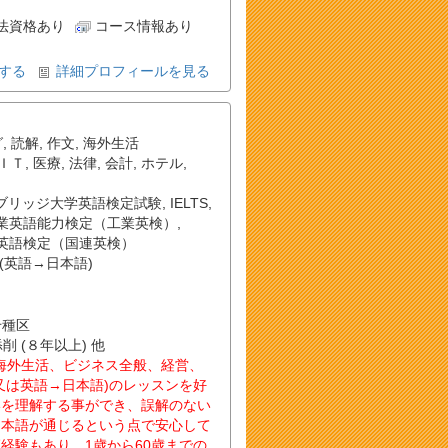
法資格あり
コース情報あり
する
詳細プロフィールを見る
グ
,
読解
,
作文
,
海外生活
ＩＴ
,
医療
,
法律
,
会計
,
ホテル
,
ブリッジ大学英語検定試験
,
IELTS
,
業英語能力検定（工業英検）
,
英語検定（国連英検）
(英語→日本語)
千種区
削 (８年以上) 他
、海外生活、ビジネス全般、経営、
又は英語→日本語)のレッスンを好
いを理解する事ができ、誤解のない
日本語が通じるという点で安心して
経験もあり、1歳から60歳までの