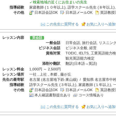
✓検索地域の近くにお住まいの先生
指導経験
家庭教師 (１０年以上), 語学スクール先生 (８年以上),
その他
日本語会話OK
日本語メールOK
英語教授
この先生に質問する
お気に入りへ追加
レッスン内容
英会話
一般会話
日常会話
,
旅行会話
,
リスニン
ビジネス会話
ビジネス全般
,
経営
資格対策
TOEIC
,
IELTS
,
工業英語能力検
観光英語能力検定
添削や翻訳
翻訳(日本語→英語)
レッスン料金
1,000円 ～ 2,500円
レッスン場所
一社 , 上社 , 本郷 , 藤が丘
先生の最寄駅
名古屋 (名古屋地下鉄-東山線) / 愛知県 名古屋市中
指導経験
語学スクール先生 (３年以上), 家庭教師 (１年以上), 
その他
日本語会話OK
日本語メールOK
英語教授
本人確認書類提出あり
コース情報あり
この先生に質問する
お気に入りへ追加