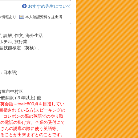
おすすめ先生について
ス情報あり
本人確認資料を提出済
グ
,
読解
,
作文
,
海外生活
ホテル
,
旅行業
語技能検定（英検）
,
→日本語)
名古屋市中村区
一般翻訳 (３年以上) 他
話～toeic800点を目指してい
 を目指されている方(スピーキングの
や、コレポンの際の英語でのやり取
への電話の掛け方、企業の受付にて
者さんの誘導の際に使う英語等、
することが出来ますとのことです。