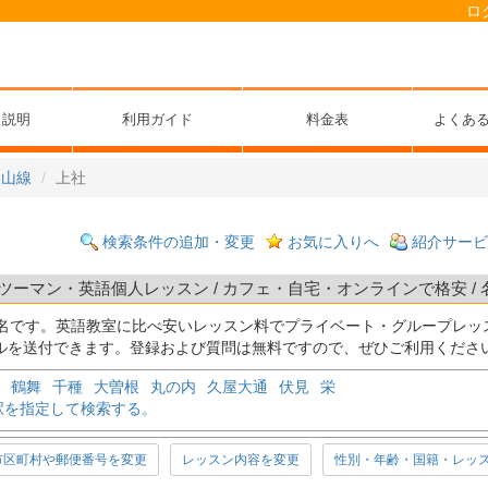
ロ
ス説明
利用ガイド
料金表
よくあ
東山線
上社
検索条件の追加・変更
お気に入りへ
紹介サービ
ツーマン・英語個人レッスン / カフェ・自宅・オンラインで格安 /
名です。英語教室に比べ安いレッスン料でプライベート・グループレッ
ルを送付できます。登録および質問は無料ですので、ぜひご利用くださ
鶴舞
千種
大曽根
丸の内
久屋大通
伏見
栄
駅を指定して検索する。
市区町村や郵便番号を変更
レッスン内容を変更
性別・年齢・国籍・レッ