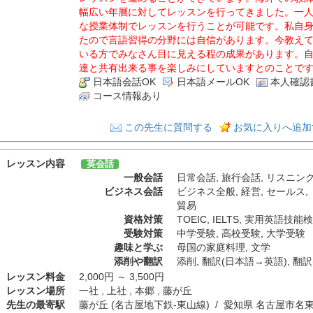
幅広い年層に対してレッスンを行ってきました。一
な授業体制でレッスンを行うことが可能です。私自
たので言語習得の分野には自信があります。今教えて
いる方でみなさん目に見える程の成果があります。
達と共有出来る事を楽しみにしていますとのことで
日本語会話OK
日本語メールOK
本人確認
コース情報あり
この先生に質問する
お気に入りへ追加
レッスン内容
英会話
一般会話
日常会話
,
旅行会話
,
リスニン
ビジネス会話
ビジネス全般
,
経営
,
セールス
,
貿易
資格対策
TOEIC
,
IELTS
,
実用英語技能検
受験対策
中学受験
,
高校受験
,
大学受験
趣味と学ぶ
母国の家庭料理
,
文学
添削や翻訳
添削
,
翻訳(日本語→英語)
,
翻訳
レッスン料金
2,000円 ～ 3,500円
レッスン場所
一社 , 上社 , 本郷 , 藤が丘
先生の最寄駅
藤が丘 (名古屋地下鉄-東山線) / 愛知県 名古屋市