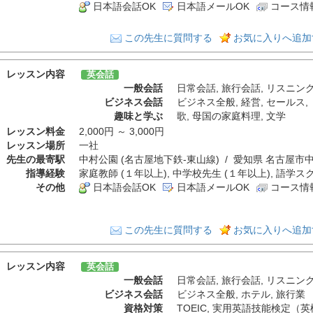
日本語会話OK
日本語メールOK
コース情
この先生に質問する
お気に入りへ追加
レッスン内容
英会話
一般会話
日常会話
,
旅行会話
,
リスニン
ビジネス会話
ビジネス全般
,
経営
,
セールス
,
趣味と学ぶ
歌
,
母国の家庭料理
,
文学
レッスン料金
2,000円 ～ 3,000円
レッスン場所
一社
先生の最寄駅
中村公園 (名古屋地下鉄-東山線) / 愛知県 名古屋市
指導経験
家庭教師 (１年以上), 中学校先生 (１年以上), 語学ス
その他
日本語会話OK
日本語メールOK
コース情
この先生に質問する
お気に入りへ追加
レッスン内容
英会話
一般会話
日常会話
,
旅行会話
,
リスニン
ビジネス会話
ビジネス全般
,
ホテル
,
旅行業
資格対策
TOEIC
,
実用英語技能検定（英