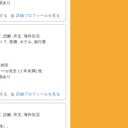
報あり
する
詳細プロフィールを見る
グ
,
読解
,
作文
,
海外生活
ＩＴ
,
医療
,
ホテル
,
旅行業
中村区
クール先生 (１年未満) 他
報あり
する
詳細プロフィールを見る
グ
,
読解
,
作文
,
海外生活
検）
,