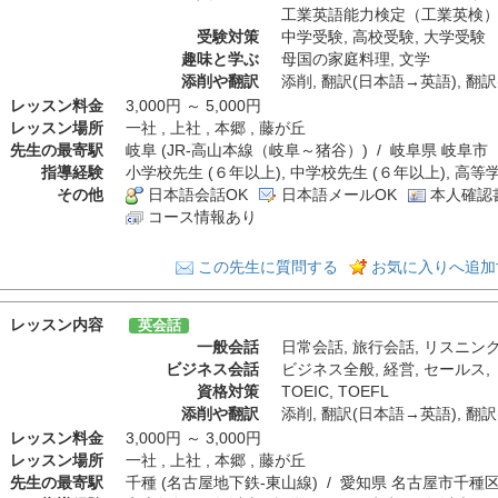
工業英語能力検定（工業英検
受験対策
中学受験
,
高校受験
,
大学受験
趣味と学ぶ
母国の家庭料理
,
文学
添削や翻訳
添削
,
翻訳(日本語→英語)
,
翻訳
レッスン料金
3,000円 ～ 5,000円
レッスン場所
一社 , 上社 , 本郷 , 藤が丘
先生の最寄駅
岐阜 (JR-高山本線（岐阜～猪谷）) / 岐阜県 岐阜市
指導経験
小学校先生 (６年以上), 中学校先生 (６年以上), 高等
その他
日本語会話OK
日本語メールOK
本人確認
コース情報あり
この先生に質問する
お気に入りへ追加
レッスン内容
英会話
一般会話
日常会話
,
旅行会話
,
リスニン
ビジネス会話
ビジネス全般
,
経営
,
セールス
,
資格対策
TOEIC
,
TOEFL
添削や翻訳
添削
,
翻訳(日本語→英語)
,
翻訳
レッスン料金
3,000円 ～ 3,000円
レッスン場所
一社 , 上社 , 本郷 , 藤が丘
先生の最寄駅
千種 (名古屋地下鉄-東山線) / 愛知県 名古屋市千種