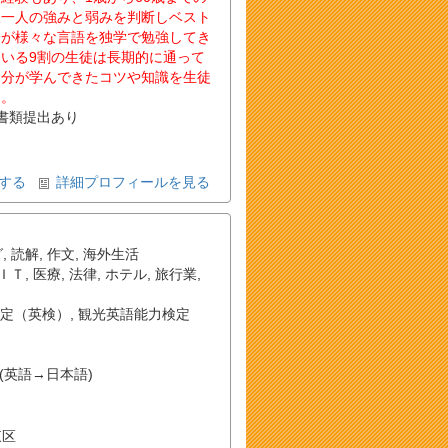
人一人の強みと弱みを判断しベスト
身が様々な言語を独学で勉強してき
いる9割の生徒は長期的に通って
自分が学んできたコツや知識を生徒
す。
書類提出あり
する
詳細プロフィールを見る
グ
,
読解
,
作文
,
海外生活
ＩＴ
,
医療
,
法律
,
ホテル
,
旅行業
,
定（英検）
,
観光英語能力検定
(英語→日本語)
名東区