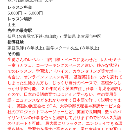
レッスン料金
5,000円 ～ 5,000円
レッスン場所
山王
先生の最寄駅
伏見 (名古屋地下鉄-東山線) / 愛知県 名古屋市中区
指導経験
家庭教師 (８年以上), 語学スクール先生 (８年以上)
その他
生徒さんのレベル・目的目標・ペースにあわせた、広いセミナ
ー室（カフェ、コーワーキングスペースと違い、静かな状況）
でのレッスン。学習法アドバイス、カウンセリング等サポート
も含む。オンラインレッスンも可。 基礎英語もすっかり忘れて
しまった生徒さん方も、じっくり自分のペースで、基礎からし
っかり学習可能。 ３０年間近く英国在住し仕事・育児を経験し
たので、日本の英語教育ではほとんど学べない、生の実用英
語・ニュアンスなどをわかりやすく日本語で詳しく説明できま
す。 英国の航空会社でC A、大学学部長秘書や翻訳サービス会
社のプロジェクトマネージャーなど、英国で長期間、数々のバ
イリンガルの仕事を色々と経験しておりますのでビジネス英語
のサポートも可能。 最大限にリラックス、エンジョイできる環
境を持ち、学習力を最大に高めるため、常に生徒さんとお互い