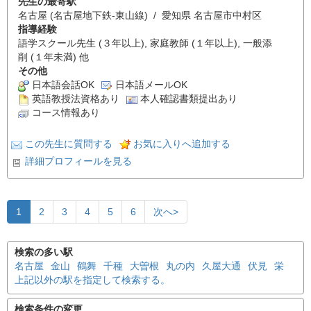
先生の最寄駅
名古屋 (名古屋地下鉄-東山線) / 愛知県 名古屋市中村区
指導経験
語学スクール先生 (３年以上), 家庭教師 (１年以上), 一般添
削 (１年未満) 他
その他
日本語会話OK
日本語メールOK
英語教授法資格あり
本人確認書類提出あり
コース情報あり
この先生に質問する
お気に入りへ追加する
詳細プロフィールを見る
1
2
3
4
5
6
次へ>
検索の多い駅
名古屋
金山
鶴舞
千種
大曽根
丸の内
久屋大通
伏見
栄
上記以外の駅を指定して検索する。
検索条件の変更