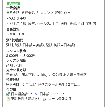
英会話
一般会話
日常会話
,
旅行会話
,
リスニング
,
読解
,
作文
ビジネス会話
ビジネス全般
,
経営
,
セールス
,
ＩＴ
,
医療
,
法律
,
会計
,
旅行業
資格対策
TOEIC
,
TOEFL
添削や翻訳
添削
,
翻訳(日本語→英語)
,
翻訳(英語→日本語)
レッスン料金
3,000円 ～ 3,000円
レッスン場所
高畑 , 八田
先生の最寄駅
千種 (名古屋地下鉄-東山線) / 愛知県 名古屋市千種区
指導経験
家庭教師 (５年以上), 語学スクール先生 (２年以上)
その他
日本語会話OK
日本語メールOK
英語教授法資格あり
コース情報あり