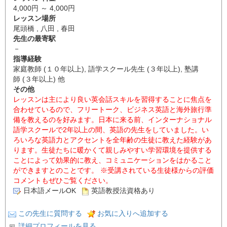
4,000円 ～ 4,000円
レッスン場所
尾頭橋 , 八田 , 春田
先生の最寄駅
－
指導経験
家庭教師 (１０年以上), 語学スクール先生 (３年以上), 塾講
師 (３年以上) 他
その他
レッスンは主により良い英会話スキルを習得することに焦点を
合わせているので、フリートーク、ビジネス英語と海外旅行準
備を教えるのを好みます。日本に来る前、インターナショナル
語学スクールで2年以上の間、英語の先生をしていました。い
ろいろな英語力とアクセントを全年齢の生徒に教えた経験があ
ります。生徒たちに暖かくて親しみやすい学習環境を提供する
ことによって効果的に教え、コミュニケーションをはかること
ができますとのことです。 ※受講されている生徒様からの評価
コメントもぜひご覧ください。
日本語メールOK
英語教授法資格あり
この先生に質問する
お気に入りへ追加する
詳細プロフィールを見る