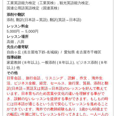
工業英語能力検定（工業英検）
,
観光英語能力検定
,
国連公用語英語検定（国連英検）
添削や翻訳
添削
,
翻訳(日本語→英語)
,
翻訳(英語→日本語)
レッスン料金
5,000円 ～ 5,000円
レッスン場所
高畑 , 八田
先生の最寄駅
自由ヶ丘 (名古屋地下鉄-名城線) / 愛知県 名古屋市千種区
指導経験
家庭教師 (８年以上), 一般添削 (８年以上), ビジネス添削 (８年
以上) 他
その他
日常会話 、旅行会話 、リスニング 、読解 、作文 、海外生
活、ビジネス全般、経営、セールス、旅行業、貿易、添削と翻
訳(日本語→英語又は英語→日本語)のレッスンを好んで教えて
います。日本育ちのため言葉や文化の違いを理解する事がで
き、誤解のないレッスンを提供する事ができます。もしもの時
には日本語が通じるという点で安心してレッスンを進めること
ができています。海外での教師経験もあり、1歳から60歳まで
の幅広い年層に対してレッスンを行ってきました。一人一人の