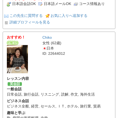
日本語会話OK
日本語メールOK
コース情報あり
この先生に質問する
お気に入りへ追加する
詳細プロフィールを見る
おすすめ！
Chiko
女性 (62歳)
日本
ID: 22644012
レッスン内容
英会話
一般会話
日常会話
,
旅行会話
,
リスニング
,
読解
,
作文
,
海外生活
ビジネス会話
ビジネス全般
,
経営
,
セールス
,
ＩＴ
,
ホテル
,
旅行業
,
貿易
趣味と学ぶ
歌
,
母国の家庭料理
,
文学