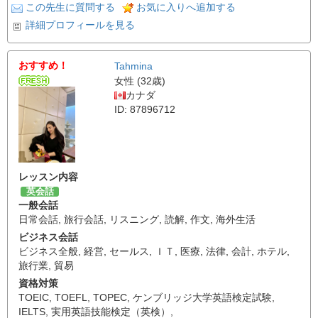
この先生に質問する
お気に入りへ追加する
詳細プロフィールを見る
おすすめ！
Tahmina
女性 (32歳)
カナダ
ID: 87896712
レッスン内容
英会話
一般会話
日常会話
,
旅行会話
,
リスニング
,
読解
,
作文
,
海外生活
ビジネス会話
ビジネス全般
,
経営
,
セールス
,
ＩＴ
,
医療
,
法律
,
会計
,
ホテル
,
旅行業
,
貿易
資格対策
TOEIC
,
TOEFL
,
TOPEC
,
ケンブリッジ大学英語検定試験
,
IELTS
,
実用英語技能検定（英検）
,