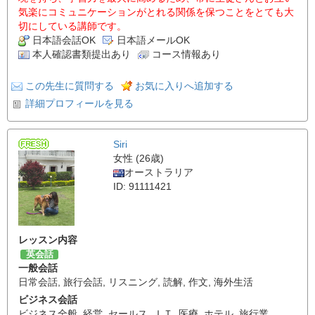
気楽にコミュニケーションがとれる関係を保つことをとても大
切にしている講師です。
日本語会話OK
日本語メールOK
本人確認書類提出あり
コース情報あり
この先生に質問する
お気に入りへ追加する
詳細プロフィールを見る
Siri
女性 (26歳)
オーストラリア
ID: 91111421
レッスン内容
英会話
一般会話
日常会話
,
旅行会話
,
リスニング
,
読解
,
作文
,
海外生活
ビジネス会話
ビジネス全般
,
経営
,
セールス
,
ＩＴ
,
医療
,
ホテル
,
旅行業