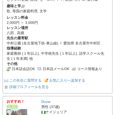
趣味と学ぶ
歌
,
母国の家庭料理
,
文学
レッスン料金
2,000円 ～ 3,000円
レッスン場所
八田 , 高畑
先生の最寄駅
中村公園 (名古屋地下鉄-東山線) / 愛知県 名古屋市中村区
指導経験
家庭教師 (１年以上), 中学校先生 (１年以上), 語学スクール先
生 (１年未満) 他
その他
日本語会話OK
日本語メールOK
コース情報あり
この先生に質問する
お気に入りへ追加する
詳細プロフィールを見る
おすすめ！
Dozie
男性 (37歳)
ナイジェリア