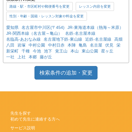
路線・駅・市区町村や郵便番号を変更
レッスン内容を変更
性別・年齢・国籍・レッスン対象や料金を変更
愛知県
名古屋市中川区(〒454)
JR-東海道本線（熱海～米原）
JR-関西本線（名古屋～亀山）
名鉄-名古屋本線
名臨高-あおなみ線
名古屋地下鉄-東山線
近鉄-名古屋線
高畑
八田
岩塚
中村公園
中村日赤
本陣
亀島
名古屋
伏見
栄
新栄町
千種
今池
池下
覚王山
本山
東山公園
星ヶ丘
一社
上社
本郷
藤が丘
検索条件の追加・変更
先生を探す
初めて先生に連絡する方へ
サービス説明