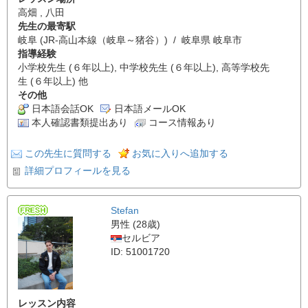
高畑 , 八田
先生の最寄駅
岐阜 (JR-高山本線（岐阜～猪谷）) / 岐阜県 岐阜市
指導経験
小学校先生 (６年以上), 中学校先生 (６年以上), 高等学校先
生 (６年以上) 他
その他
日本語会話OK
日本語メールOK
本人確認書類提出あり
コース情報あり
この先生に質問する
お気に入りへ追加する
詳細プロフィールを見る
Stefan
男性 (28歳)
セルビア
ID: 51001720
レッスン内容