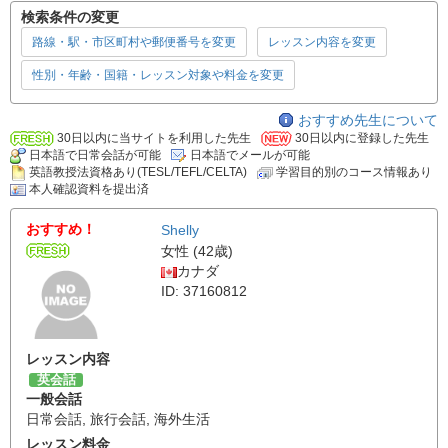
検索条件の変更
路線・駅・市区町村や郵便番号を変更
レッスン内容を変更
性別・年齢・国籍・レッスン対象や料金を変更
おすすめ先生について
30日以内に当サイトを利用した先生
30日以内に登録した先生
日本語で日常会話が可能
日本語でメールが可能
英語教授法資格あり(TESL/TEFL/CELTA)
学習目的別のコース情報あり
本人確認資料を提出済
おすすめ！
Shelly
女性 (42歳)
カナダ
ID: 37160812
レッスン内容
英会話
一般会話
日常会話
,
旅行会話
,
海外生活
レッスン料金