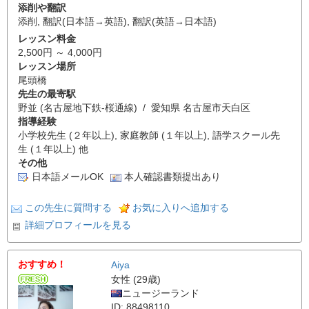
添削や翻訳
添削
,
翻訳(日本語→英語)
,
翻訳(英語→日本語)
レッスン料金
2,500円 ～ 4,000円
レッスン場所
尾頭橋
先生の最寄駅
野並 (名古屋地下鉄-桜通線) / 愛知県 名古屋市天白区
指導経験
小学校先生 (２年以上), 家庭教師 (１年以上), 語学スクール先
生 (１年以上) 他
その他
日本語メールOK
本人確認書類提出あり
この先生に質問する
お気に入りへ追加する
詳細プロフィールを見る
おすすめ！
Aiya
女性 (29歳)
ニュージーランド
ID: 88498110