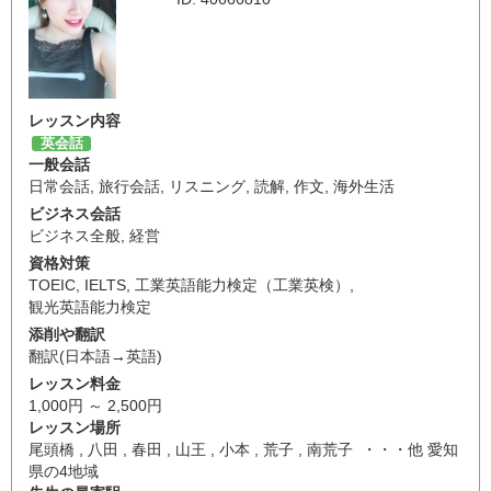
レッスン内容
英会話
一般会話
日常会話
,
旅行会話
,
リスニング
,
読解
,
作文
,
海外生活
ビジネス会話
ビジネス全般
,
経営
資格対策
TOEIC
,
IELTS
,
工業英語能力検定（工業英検）
,
観光英語能力検定
添削や翻訳
翻訳(日本語→英語)
レッスン料金
1,000円 ～ 2,500円
レッスン場所
尾頭橋 , 八田 , 春田 , 山王 , 小本 , 荒子 , 南荒子 ・・・他 愛知
県の4地域