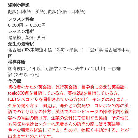
添削や翻訳
翻訳(日本語→英語)
,
翻訳(英語→日本語)
レッスン料金
8,000円 ～ 8,000円
レッスン場所
尾頭橋 , 高畑 , 八田
先生の最寄駅
名古屋 (JR-東海道本線（熱海～米原）) / 愛知県 名古屋市中村
区
指導経験
家庭教師 (７年以上), 語学スクール先生 (７年以上), 一般翻
訳 (３年以上) 他
その他
初心者のかたの英会話、旅行英会話、留学前に必要な英会話～
toeic800点を目指している方、英検2級を目指している方、
IELTS スコア 6 を目指されている方(スピーキングのみ) また、
企業で働く方々、例えば、海外との貿易や、コレポンの際の英
語でのやり取りの仕方、英語でのコンピュータの操作案内や顧
客への電話の掛け方、企業の受付にて使用する英語、その他に
も病院や検診センターの患者さんの誘導の際に使う英語等、
色々な職種を経験してきましたので、幅広く手助けすることが
出来ますとのことです。