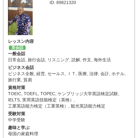
ID: 89821320
レッスン内容
英会話
一般会話
日常会話
,
旅行会話
,
リスニング
,
読解
,
作文
,
海外生活
ビジネス会話
ビジネス全般
,
経営
,
セールス
,
ＩＴ
,
医療
,
法律
,
会計
,
ホテル
,
旅行業
,
貿易
資格対策
TOEIC
,
TOEFL
,
TOPEC
,
ケンブリッジ大学英語検定試験
,
IELTS
,
実用英語技能検定（英検）
,
工業英語能力検定（工業英検）
,
観光英語能力検定
受験対策
中学受験
趣味と学ぶ
母国の家庭料理