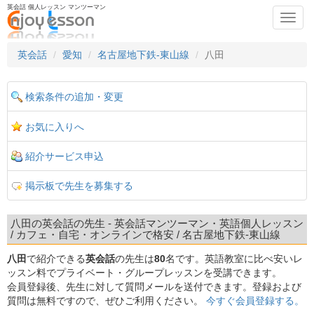
英会話 個人レッスン マンツーマン
Toggl
navig
英会話
愛知
名古屋地下鉄-東山線
八田
検索条件の追加・変更
お気に入りへ
紹介サービス申込
掲示板で先生を募集する
八田の英会話の先生 - 英会話マンツーマン・英語個人レッスン
/ カフェ・自宅・オンラインで格安 / 名古屋地下鉄-東山線
八田
で紹介できる
英会話
の先生は
80
名です。英語教室に比べ安いレ
ッスン料でプライベート・グループレッスンを受講できます。
会員登録後、先生に対して質問メールを送付できます。登録および
質問は無料ですので、ぜひご利用ください。
今すぐ会員登録する。