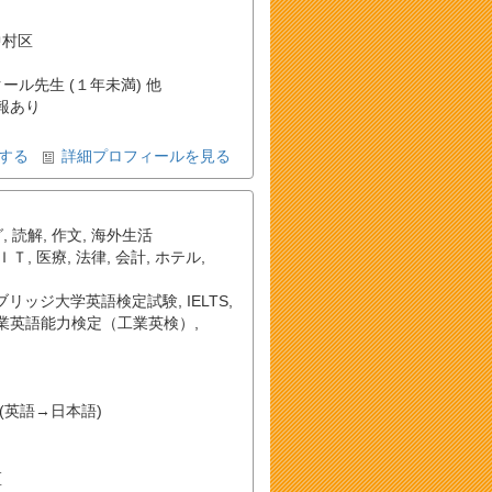
市中村区
クール先生 (１年未満) 他
報あり
する
詳細プロフィールを見る
グ
,
読解
,
作文
,
海外生活
ＩＴ
,
医療
,
法律
,
会計
,
ホテル
,
ブリッジ大学英語検定試験
,
IELTS
,
業英語能力検定（工業英検）
,
(英語→日本語)
区