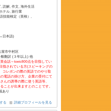
グ
,
読解
,
作文
,
海外生活
ホテル
,
旅行業
語技能検定（英検）
,
→日本語)
名古屋市中村区
一般翻訳 (３年以上) 他
話～toeic800点を目指してい
 を目指されている方(スピーキングの
や、コレポンの際の英語でのやり取
への電話の掛け方、企業の受付にて
者さんの誘導の際に使う英語等、
することが出来ますとのことです。
報あり
する
詳細プロフィールを見る