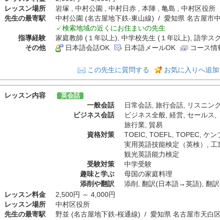
レッスン場所
岩塚 , 中村公園 , 中村日赤 , 本陣 , 亀島 , 中村区役所
先生の最寄駅
中村公園 (名古屋地下鉄-東山線) / 愛知県 名古屋
✓検索地域の近くにお住まいの先生
指導経験
家庭教師 (１年以上), 中学校先生 (１年以上), 語学ス
その他
日本語会話OK
日本語メールOK
コース情
この先生に質問する
お気に入りへ追加
レッスン内容
英会話
一般会話
日常会話
,
旅行会話
,
リスニン
ビジネス会話
ビジネス全般
,
経営
,
セールス
,
旅行業
,
貿易
資格対策
TOEIC
,
TOEFL
,
TOPEC
,
ケン
実用英語技能検定（英検）
,
工
観光英語能力検定
受験対策
中学受験
趣味と学ぶ
母国の家庭料理
添削や翻訳
添削
,
翻訳(日本語→英語)
,
翻訳
レッスン料金
2,500円 ～ 4,000円
レッスン場所
中村区役所
先生の最寄駅
野並 (名古屋地下鉄-桜通線) / 愛知県 名古屋市天白