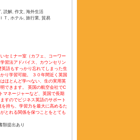
グ
,
読解
,
作文
,
海外生活
ＩＴ
,
ホテル
,
旅行業
,
貿易
広いセミナー室（カフェ、コーワー
。学習法アドバイス、カウンセリン
礎英語もすっかり忘れてしまった生
かり学習可能。 ３０年間近く英国
ではほとんど学べない、生の実用英
明できます。 英国の航空会社でC
トマネージャーなど、英国で長期
りますのでビジネス英語のサポート
境を持ち、学習力を最大に高めるた
ンがとれる関係を保つことをとても
書類提出あり