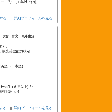
クール先生 (１年以上) 他
する
詳細プロフィールを見る
グ
,
読解
,
作文
,
海外生活
検）
,
）
,
観光英語能力検定
(英語→日本語)
学校先生 (６年以上) 他
書類提出あり
する
詳細プロフィールを見る