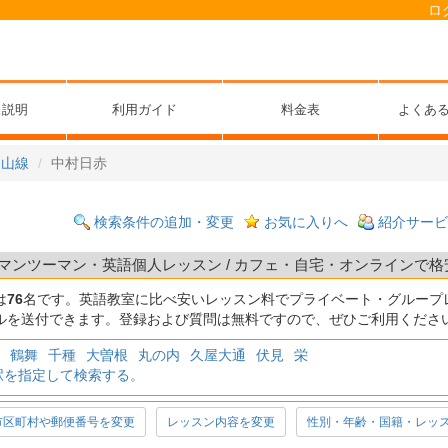
ロ
ス説明
利用ガイド
料金表
よくあ
東山線
中村日赤
検索条件の追加・変更
お気に入りへ
紹介サービ
マンツーマン・英語個人レッスン / カフェ・自宅・オンラインで格安
は
76
名です。英語教室に比べ安いレッスン料でプライベート・グループ
ルを送付できます。登録および質問は無料ですので、ぜひご利用くださ
鶴舞
千種
大曽根
丸の内
久屋大通
伏見
栄
駅を指定して検索する。
市区町村や郵便番号を変更
レッスン内容を変更
性別・年齢・国籍・レッ