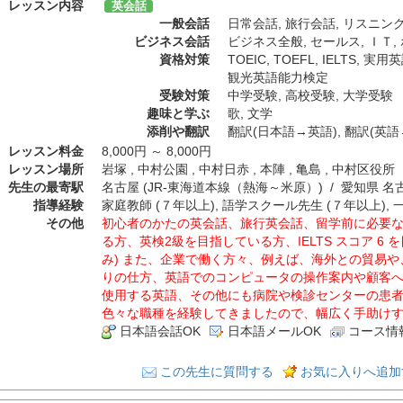
レッスン内容
英会話
一般会話
日常会話
,
旅行会話
,
リスニン
ビジネス会話
ビジネス全般
,
セールス
,
ＩＴ
,
資格対策
TOEIC
,
TOEFL
,
IELTS
,
実用英
観光英語能力検定
受験対策
中学受験
,
高校受験
,
大学受験
趣味と学ぶ
歌
,
文学
添削や翻訳
翻訳(日本語→英語)
,
翻訳(英語
レッスン料金
8,000円 ～ 8,000円
レッスン場所
岩塚 , 中村公園 , 中村日赤 , 本陣 , 亀島 , 中村区役所
先生の最寄駅
名古屋 (JR-東海道本線（熱海～米原）) / 愛知県 
指導経験
家庭教師 (７年以上), 語学スクール先生 (７年以上), 
その他
初心者のかたの英会話、旅行英会話、留学前に必要な英会
る方、英検2級を目指している方、IELTS スコア 6
み) また、企業で働く方々、例えば、海外との貿易
りの仕方、英語でのコンピュータの操作案内や顧客
使用する英語、その他にも病院や検診センターの患
色々な職種を経験してきましたので、幅広く手助け
日本語会話OK
日本語メールOK
コース情
この先生に質問する
お気に入りへ追加