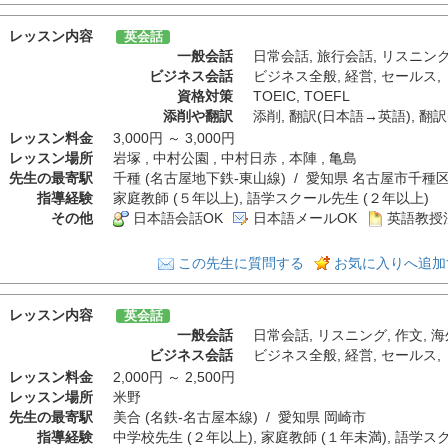
レッスン内容
英会話
一般会話
日常会話
,
旅行会話
,
リスニン
ビジネス会話
ビジネス全般
,
経営
,
セールス
,
資格対策
TOEIC
,
TOEFL
添削や翻訳
添削
,
翻訳(日本語→英語)
,
翻訳
レッスン料金
3,000円 ～ 3,000円
レッスン場所
岩塚 , 中村公園 , 中村日赤 , 本陣 , 亀島
先生の最寄駅
千種 (名古屋地下鉄-東山線) / 愛知県 名古屋市千種
指導経験
家庭教師 (５年以上), 語学スクール先生 (２年以上)
その他
日本語会話OK
日本語メールOK
英語教授
この先生に質問する
お気に入りへ追加
レッスン内容
英会話
一般会話
日常会話
,
リスニング
,
作文
,
海
ビジネス会話
ビジネス全般
,
経営
,
セールス
,
レッスン料金
2,000円 ～ 2,500円
レッスン場所
米野
先生の最寄駅
美合 (名鉄-名古屋本線) / 愛知県 岡崎市
指導経験
中学校先生 (２年以上), 家庭教師 (１年未満), 語学ス