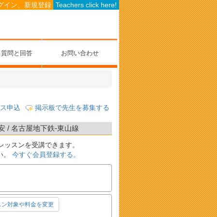
グイン、新規登録
Teachers click here!
る質問と回答
お問い合わせ
ス申込
掲示板で先生を募集する
 / 名古屋地下鉄-東山線
レッスンを受講できます。
い。
今すぐ会員登録する。
スン対象や料金を変更