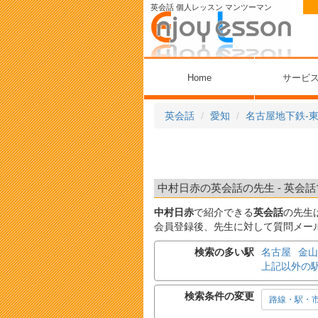
英会話 個人レッスン マンツーマン
Home
サービ
英会話
愛知
名古屋地下鉄-
中村日赤の英会話の先生 - 英会話
中村日赤
で紹介できる
英会話
の先生
会員登録後、先生に対して質問メー
検索の多い駅
名古屋
金山
上記以外の
検索条件の変更
路線・駅・