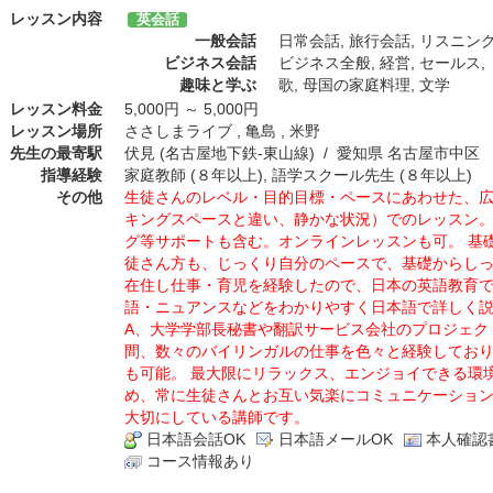
レッスン内容
英会話
一般会話
日常会話
,
旅行会話
,
リスニン
ビジネス会話
ビジネス全般
,
経営
,
セールス
,
趣味と学ぶ
歌
,
母国の家庭料理
,
文学
レッスン料金
5,000円 ～ 5,000円
レッスン場所
ささしまライブ , 亀島 , 米野
先生の最寄駅
伏見 (名古屋地下鉄-東山線) / 愛知県 名古屋市中区
指導経験
家庭教師 (８年以上), 語学スクール先生 (８年以上)
その他
生徒さんのレベル・目的目標・ペースにあわせた、
キングスペースと違い、静かな状況）でのレッスン
グ等サポートも含む。オンラインレッスンも可。 基
徒さん方も、じっくり自分のペースで、基礎からしっ
在住し仕事・育児を経験したので、日本の英語教育
語・ニュアンスなどをわかりやすく日本語で詳しく説
A、大学学部長秘書や翻訳サービス会社のプロジェク
間、数々のバイリンガルの仕事を色々と経験してお
も可能。 最大限にリラックス、エンジョイできる環
め、常に生徒さんとお互い気楽にコミュニケーショ
大切にしている講師です。
日本語会話OK
日本語メールOK
本人確認
コース情報あり