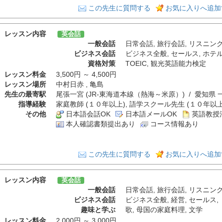
この先生に質問する
お気に入りへ追加
レッスン内容
英会話
一般会話
日常会話
,
旅行会話
,
リスニン
ビジネス会話
ビジネス全般
,
セールス
,
ホテ
資格対策
TOEIC
,
観光英語能力検定
レッスン料金
3,500円 ～ 4,500円
レッスン場所
中村日赤 , 亀島
先生の最寄駅
尾張一宮 (JR-東海道本線（熱海～米原）) / 愛知県 
指導経験
家庭教師 (１０年以上), 語学スクール先生 (１０年以上)
その他
日本語会話OK
日本語メールOK
英語教授
本人確認書類提出あり
コース情報あり
この先生に質問する
お気に入りへ追加
レッスン内容
英会話
一般会話
日常会話
,
旅行会話
,
リスニン
ビジネス会話
ビジネス全般
,
経営
,
セールス
,
趣味と学ぶ
歌
,
母国の家庭料理
,
文学
レッスン料金
2,000円 ～ 3,000円