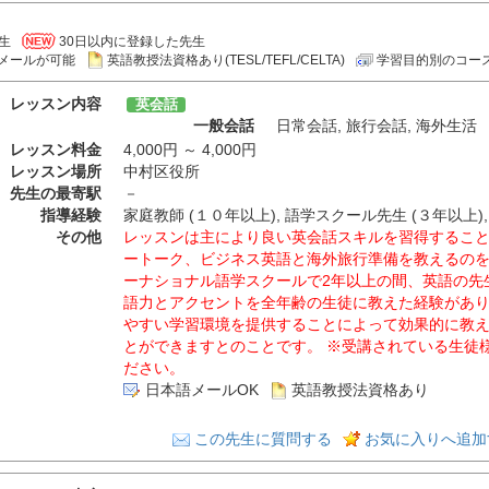
生
30日以内に登録した先生
メールが可能
英語教授法資格あり(TESL/TEFL/CELTA)
学習目的別のコー
レッスン内容
英会話
一般会話
日常会話
,
旅行会話
,
海外生活
レッスン料金
4,000円 ～ 4,000円
レッスン場所
中村区役所
先生の最寄駅
－
指導経験
家庭教師 (１０年以上), 語学スクール先生 (３年以上),
その他
レッスンは主により良い英会話スキルを習得するこ
ートーク、ビジネス英語と海外旅行準備を教えるの
ーナショナル語学スクールで2年以上の間、英語の先
語力とアクセントを全年齢の生徒に教えた経験があ
やすい学習環境を提供することによって効果的に教
とができますとのことです。 ※受講されている生徒
ださい。
日本語メールOK
英語教授法資格あり
この先生に質問する
お気に入りへ追加