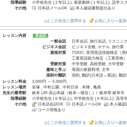
指導経験
小学校先生 (２年以上), 家庭教師 (１年以上), 語学ス
その他
日本語メールOK
本人確認書類提出あり
この先生に質問する
お気に入りへ追加
レッスン内容
英会話
一般会話
日常会話
,
旅行会話
,
リスニン
ビジネス会話
ビジネス全般
,
ホテル
,
旅行業
資格対策
TOEIC
,
実用英語技能検定（英
工業英語能力検定（工業英検
受験対策
中学受験
,
高校受験
,
大学受験
趣味と学ぶ
母国の家庭料理
,
文学
添削や翻訳
添削
,
翻訳(日本語→英語)
,
翻訳
レッスン料金
3,000円 ～ 5,000円
レッスン場所
岩塚 , 中村公園 , 中村日赤 , 本陣 , 亀島
先生の最寄駅
岐阜 (JR-高山本線（岐阜～猪谷）) / 岐阜県 岐阜市
指導経験
小学校先生 (６年以上), 中学校先生 (６年以上), 高等
その他
日本語会話OK
日本語メールOK
本人確認
コース情報あり
この先生に質問する
お気に入りへ追加