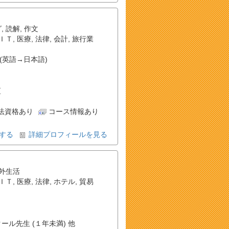
グ
,
読解
,
作文
ＩＴ
,
医療
,
法律
,
会計
,
旅行業
(英語→日本語)
区
法資格あり
コース情報あり
する
詳細プロフィールを見る
外生活
ＩＴ
,
医療
,
法律
,
ホテル
,
貿易
クール先生 (１年未満) 他