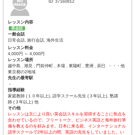
ID: 37160812
レッスン内容
英会話
一般会話
日常会話
,
旅行会話
,
海外生活
レッスン料金
4,000円 ～ 4,000円
レッスン場所
越中島 , 潮見 , 門前仲町 , 木場 , 東陽町 , 豊洲 , 辰巳 ・・・他
東京都の2地域
先生の最寄駅
－
指導経験
家庭教師 (１０年以上), 語学スクール先生 (３年以上), 塾講
師 (３年以上) 他
その他
レッスンは主により良い英会話スキルを習得することに焦点を
合わせているので、フリートーク、ビジネス英語と海外旅行準
備を教えるのを好みます。日本に来る前、インターナショナル
語学スクールで2年以上の間、英語の先生をしていました。い