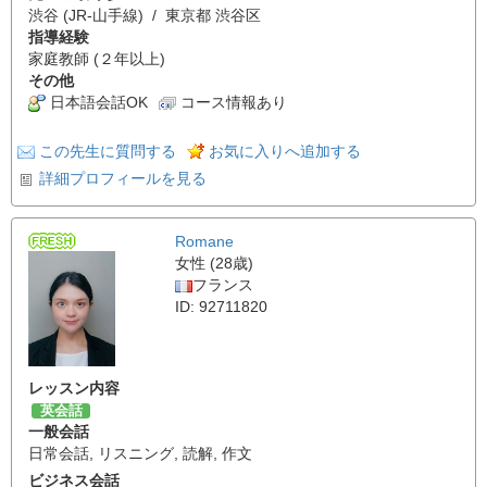
渋谷 (JR-山手線) / 東京都 渋谷区
指導経験
家庭教師 (２年以上)
その他
日本語会話OK
コース情報あり
この先生に質問する
お気に入りへ追加する
詳細プロフィールを見る
Romane
女性 (28歳)
フランス
ID: 92711820
レッスン内容
英会話
一般会話
日常会話
,
リスニング
,
読解
,
作文
ビジネス会話