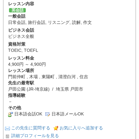
レッスン内容
英会話
一般会話
日常会話
,
旅行会話
,
リスニング
,
読解
,
作文
ビジネス会話
ビジネス全般
資格対策
TOEIC
,
TOEFL
レッスン料金
4,900円 ～ 4,900円
レッスン場所
門前仲町 , 木場 , 東陽町 , 清澄白河 , 住吉
先生の最寄駅
戸田公園 (JR-埼京線) / 埼玉県 戸田市
指導経験
－
その他
日本語会話OK
日本語メールOK
この先生に質問する
お気に入りへ追加する
詳細プロフィールを見る