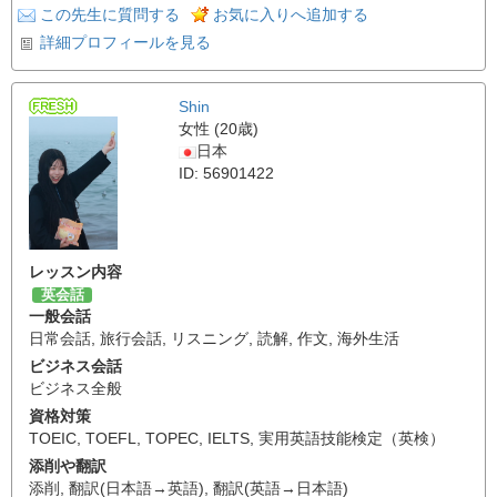
この先生に質問する
お気に入りへ追加する
詳細プロフィールを見る
Shin
女性 (20歳)
日本
ID: 56901422
レッスン内容
英会話
一般会話
日常会話
,
旅行会話
,
リスニング
,
読解
,
作文
,
海外生活
ビジネス会話
ビジネス全般
資格対策
TOEIC
,
TOEFL
,
TOPEC
,
IELTS
,
実用英語技能検定（英検）
添削や翻訳
添削
,
翻訳(日本語→英語)
,
翻訳(英語→日本語)