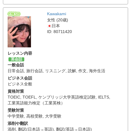
Kawakami
女性 (20歳)
日本
ID: 80711420
レッスン内容
英会話
一般会話
日常会話
,
旅行会話
,
リスニング
,
読解
,
作文
,
海外生活
ビジネス会話
ビジネス全般
資格対策
TOEIC
,
TOEFL
,
ケンブリッジ大学英語検定試験
,
IELTS
,
工業英語能力検定（工業英検）
受験対策
中学受験
,
高校受験
,
大学受験
添削や翻訳
添削
,
翻訳(日本語→英語)
,
翻訳(英語→日本語)