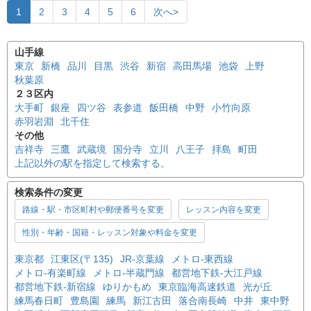
1
2
3
4
5
6
次へ>
山手線
東京
新橋
品川
目黒
渋谷
新宿
高田馬場
池袋
上野
秋葉原
２３区内
大手町
銀座
四ツ谷
表参道
飯田橋
中野
小竹向原
赤羽岩淵
北千住
その他
吉祥寺
三鷹
武蔵境
国分寺
立川
八王子
拝島
町田
上記以外の駅を指定して検索する。
検索条件の変更
路線・駅・市区町村や郵便番号を変更
レッスン内容を変更
性別・年齢・国籍・レッスン対象や料金を変更
東京都
江東区(〒135)
JR-京葉線
メトロ-東西線
メトロ-有楽町線
メトロ-半蔵門線
都営地下鉄-大江戸線
都営地下鉄-新宿線
ゆりかもめ
東京臨海高速鉄道
光が丘
練馬春日町
豊島園
練馬
新江古田
落合南長崎
中井
東中野