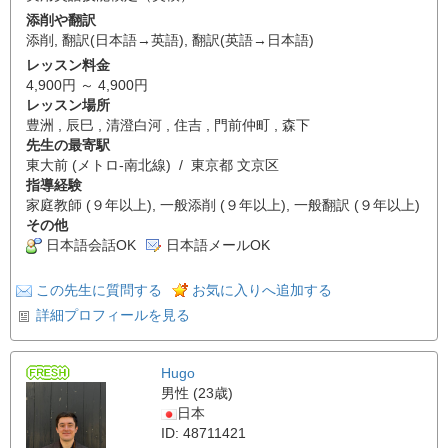
添削や翻訳
添削
,
翻訳(日本語→英語)
,
翻訳(英語→日本語)
レッスン料金
4,900円 ～ 4,900円
レッスン場所
豊洲 , 辰巳 , 清澄白河 , 住吉 , 門前仲町 , 森下
先生の最寄駅
東大前 (メトロ-南北線) / 東京都 文京区
指導経験
家庭教師 (９年以上), 一般添削 (９年以上), 一般翻訳 (９年以上)
その他
日本語会話OK
日本語メールOK
この先生に質問する
お気に入りへ追加する
詳細プロフィールを見る
Hugo
男性 (23歳)
日本
ID: 48711421