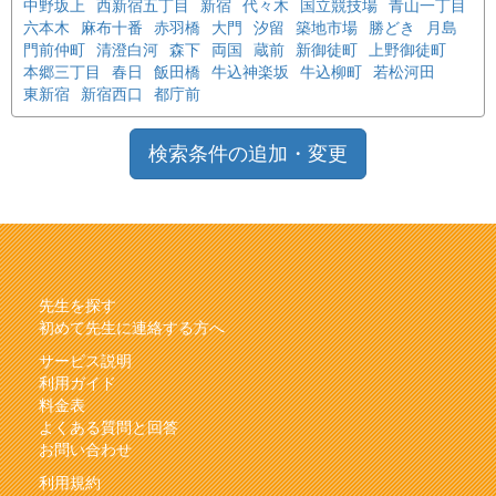
中野坂上
西新宿五丁目
新宿
代々木
国立競技場
青山一丁目
六本木
麻布十番
赤羽橋
大門
汐留
築地市場
勝どき
月島
門前仲町
清澄白河
森下
両国
蔵前
新御徒町
上野御徒町
本郷三丁目
春日
飯田橋
牛込神楽坂
牛込柳町
若松河田
東新宿
新宿西口
都庁前
検索条件の追加・変更
先生を探す
初めて先生に連絡する方へ
サービス説明
利用ガイド
料金表
よくある質問と回答
お問い合わせ
利用規約