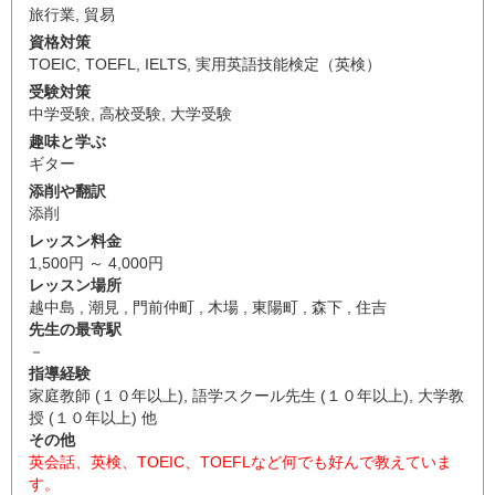
旅行業
,
貿易
資格対策
TOEIC
,
TOEFL
,
IELTS
,
実用英語技能検定（英検）
受験対策
中学受験
,
高校受験
,
大学受験
趣味と学ぶ
ギター
添削や翻訳
添削
レッスン料金
1,500円 ～ 4,000円
レッスン場所
越中島 , 潮見 , 門前仲町 , 木場 , 東陽町 , 森下 , 住吉
先生の最寄駅
－
指導経験
家庭教師 (１０年以上), 語学スクール先生 (１０年以上), 大学教
授 (１０年以上) 他
その他
英会話、英検、TOEIC、TOEFLなど何でも好んで教えていま
す。