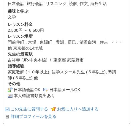
日常会話
,
旅行会話
,
リスニング
,
読解
,
作文
,
海外生活
趣味と学ぶ
文学
レッスン料金
2,500円 ～ 6,500円
レッスン場所
門前仲町 , 木場 , 東陽町 , 豊洲 , 辰巳 , 清澄白河 , 住吉 ・・・
他 東京都の14地域
先生の最寄駅
吉祥寺 (JR-中央本線) / 東京都 武蔵野市
指導経験
家庭教師 (１０年以上), 語学スクール先生 (５年以上), 塾講
師 (５年以上) 他
その他
日本語会話OK
日本語メールOK
本人確認書類提出あり
この先生に質問する
お気に入りへ追加する
詳細プロフィールを見る