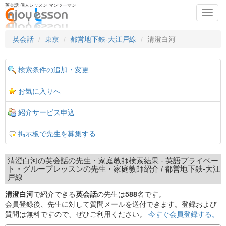
英会話 個人レッスン マンツーマン
Toggl
navig
英会話
東京
都営地下鉄-大江戸線
清澄白河
検索条件の追加・変更
お気に入りへ
紹介サービス申込
掲示板で先生を募集する
清澄白河の英会話の先生・家庭教師検索結果 - 英語プライベー
ト・グループレッスンの先生・家庭教師紹介 / 都営地下鉄-大江
戸線
清澄白河
で紹介できる
英会話
の先生は
588
名です。
会員登録後、先生に対して質問メールを送付できます。登録および
質問は無料ですので、ぜひご利用ください。
今すぐ会員登録する。