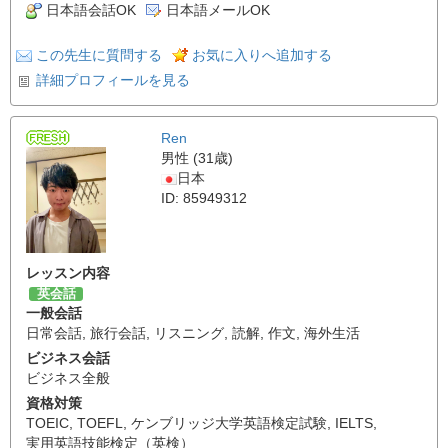
日本語会話OK
日本語メールOK
この先生に質問する
お気に入りへ追加する
詳細プロフィールを見る
Ren
男性 (31歳)
日本
ID: 85949312
レッスン内容
英会話
一般会話
日常会話
,
旅行会話
,
リスニング
,
読解
,
作文
,
海外生活
ビジネス会話
ビジネス全般
資格対策
TOEIC
,
TOEFL
,
ケンブリッジ大学英語検定試験
,
IELTS
,
実用英語技能検定（英検）