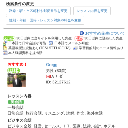
検索条件の変更
路線・駅・市区町村や郵便番号を変更
レッスン内容を変更
性別・年齢・国籍・レッスン対象や料金を変更
おすすめ先生について
30日以内に当サイトを利用した先生
30日以内に登録した先生
日本語で日常会話が可能
日本語でメールが可能
英語教授法資格あり(TESL/TEFL/CELTA)
学習目的別のコース情報あり
本人確認資料を提出済
おすすめ！
Gregg
男性 (63歳)
カナダ
ID: 32127612
レッスン内容
英会話
一般会話
日常会話
,
旅行会話
,
リスニング
,
読解
,
作文
,
海外生活
ビジネス会話
ビジネス全般
,
経営
,
セールス
,
ＩＴ
,
医療
,
法律
,
会計
,
ホテル
,