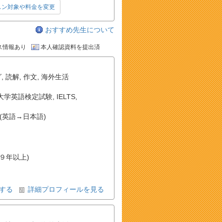
スン対象や料金を変更
おすすめ先生について
ス情報あり
本人確認資料を提出済
グ
,
読解
,
作文
,
海外生活
大学英語検定試験
,
IELTS
,
(英語→日本語)
(９年以上)
する
詳細プロフィールを見る