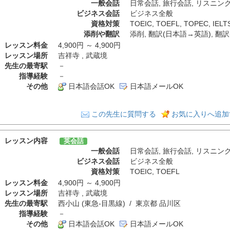
一般会話
日常会話
,
旅行会話
,
リスニン
ビジネス会話
ビジネス全般
資格対策
TOEIC
,
TOEFL
,
TOPEC
,
IELT
添削や翻訳
添削
,
翻訳(日本語→英語)
,
翻訳
レッスン料金
4,900円 ～ 4,900円
レッスン場所
吉祥寺 , 武蔵境
先生の最寄駅
－
指導経験
－
その他
日本語会話OK
日本語メールOK
この先生に質問する
お気に入りへ追加
レッスン内容
英会話
一般会話
日常会話
,
旅行会話
,
リスニン
ビジネス会話
ビジネス全般
資格対策
TOEIC
,
TOEFL
レッスン料金
4,900円 ～ 4,900円
レッスン場所
吉祥寺 , 武蔵境
先生の最寄駅
西小山 (東急-目黒線) / 東京都 品川区
指導経験
－
その他
日本語会話OK
日本語メールOK