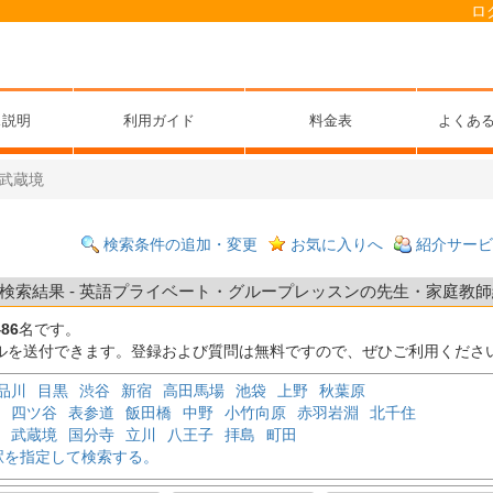
ロ
ス説明
利用ガイド
料金表
よくあ
武蔵境
検索条件の追加・変更
お気に入りへ
紹介サービ
索結果 - 英語プライベート・グループレッスンの先生・家庭教師紹介
486
名です。
ルを送付できます。登録および質問は無料ですので、ぜひご利用くださ
品川
目黒
渋谷
新宿
高田馬場
池袋
上野
秋葉原
四ツ谷
表参道
飯田橋
中野
小竹向原
赤羽岩淵
北千住
武蔵境
国分寺
立川
八王子
拝島
町田
駅を指定して検索する。