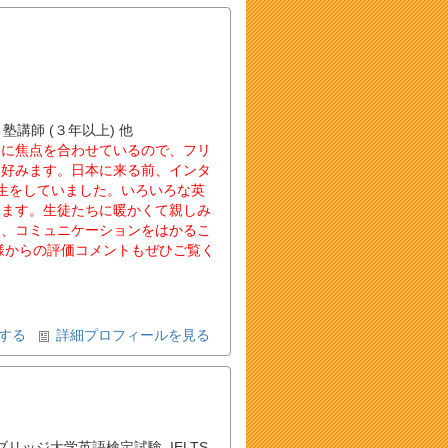
 塾講師 (３年以上) 他
とに焦点を合わせているので、フリ
を好みます。日本に来る前、インタ
生をしていました。いろいろな英
ります。生徒たちに暖かくて親しみ
え、コミュニケーションをはかるこ
様からの評価コメントもぜひご覧く
する
詳細プロフィールを見る
ブリッジ大学英語検定試験
,
IELTS
,