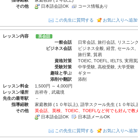
その他
日本語会話OK
コース情報あり
この先生に質問する
お気に入りへ追加
レッスン内容
英会話
一般会話
日常会話
,
旅行会話
,
リスニン
ビジネス会話
ビジネス全般
,
経営
,
セールス
,
旅行業
,
貿易
資格対策
TOEIC
,
TOEFL
,
IELTS
,
実用英
受験対策
中学受験
,
高校受験
,
大学受験
趣味と学ぶ
ギター
添削や翻訳
添削
レッスン料金
1,500円 ～ 4,000円
レッスン場所
吉祥寺 , 武蔵境
先生の最寄駅
－
指導経験
家庭教師 (１０年以上), 語学スクール先生 (１０年以上)
その他
英会話、英検、TOEIC、TOEFLなど何でも好んで
日本語会話OK
日本語メールOK
この先生に質問する
お気に入りへ追加