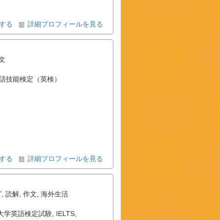
する
詳細プロフィールを見る
文
語技能検定（英検）
する
詳細プロフィールを見る
グ
,
読解
,
作文
,
海外生活
大学英語検定試験
,
IELTS
,