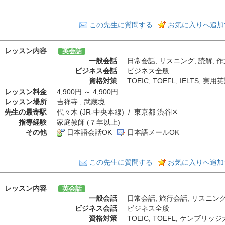
この先生に質問する
お気に入りへ追加
レッスン内容
英会話
一般会話
日常会話
,
リスニング
,
読解
,
作
ビジネス会話
ビジネス全般
資格対策
TOEIC
,
TOEFL
,
IELTS
,
実用英
レッスン料金
4,900円 ～ 4,900円
レッスン場所
吉祥寺 , 武蔵境
先生の最寄駅
代々木 (JR-中央本線) / 東京都 渋谷区
指導経験
家庭教師 (７年以上)
その他
日本語会話OK
日本語メールOK
この先生に質問する
お気に入りへ追加
レッスン内容
英会話
一般会話
日常会話
,
旅行会話
,
リスニン
ビジネス会話
ビジネス全般
資格対策
TOEIC
,
TOEFL
,
ケンブリッジ