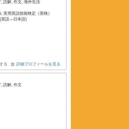
グ
,
読解
,
作文
,
海外生活
S
,
実用英語技能検定（英検）
(英語→日本語)
する
詳細プロフィールを見る
グ
,
読解
,
作文