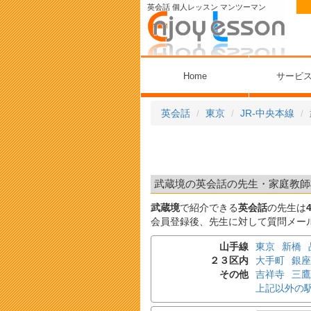
英会話 個人レッスン マンツーマン
Home
サービ
英会話
東京
JR-中央本線
武蔵境の英会話の先生・家庭教師検
武蔵境
で紹介できる
英会話
の先生は
会員登録後、先生に対して質問メー
山手線
東京
新橋
２３区内
大手町
銀座
その他
吉祥寺
三鷹
上記以外の