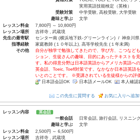
実用英語技能検定（英検）
受験対策
中学受験
,
高校受験
,
大学受験
趣味と学ぶ
文学
レッスン料金
7,800円 ～ 10,800円
レッスン場所
吉祥寺 , 武蔵境
先生の最寄駅
センター南 (横浜地下鉄-グリーンライン) / 神奈川
指導経験
家庭教師 (１０年以上), 高等学校先生 (１年未満)
その他
自分が独学で勉強してきたので、学び方、こつなど
ション、生徒さんの趣味、目的にあったテキストを
す。私の得意分野は日本語英語からアメリカ英語へ
英会話、Toeic, Toefl対策です。なかなか日本語
いとのことです。 ※受講されている生徒様からの評
日本語会話OK
日本語メールOK
本人確認
この先生に質問する
お気に入りへ追加
レッスン内容
英会話
一般会話
日常会話
,
旅行会話
,
リスニン
趣味と学ぶ
文学
レッスン料金
2,500円 ～ 6,500円
レッスン場所
吉祥寺 , 武蔵境