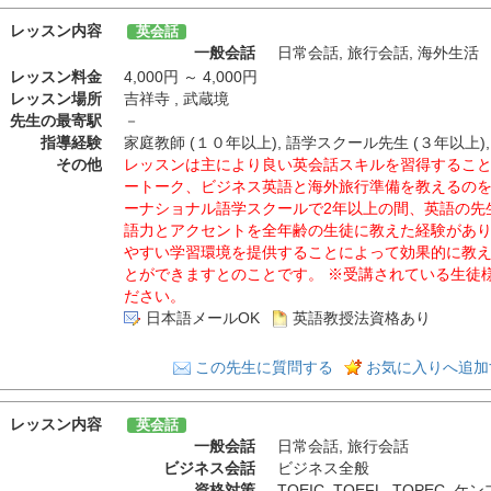
レッスン内容
英会話
一般会話
日常会話
,
旅行会話
,
海外生活
レッスン料金
4,000円 ～ 4,000円
レッスン場所
吉祥寺 , 武蔵境
先生の最寄駅
－
指導経験
家庭教師 (１０年以上), 語学スクール先生 (３年以上),
その他
レッスンは主により良い英会話スキルを習得するこ
ートーク、ビジネス英語と海外旅行準備を教えるの
ーナショナル語学スクールで2年以上の間、英語の先
語力とアクセントを全年齢の生徒に教えた経験があ
やすい学習環境を提供することによって効果的に教
とができますとのことです。 ※受講されている生徒
ださい。
日本語メールOK
英語教授法資格あり
この先生に質問する
お気に入りへ追加
レッスン内容
英会話
一般会話
日常会話
,
旅行会話
ビジネス会話
ビジネス全般
資格対策
TOEIC
,
TOEFL
,
TOPEC
,
ケン