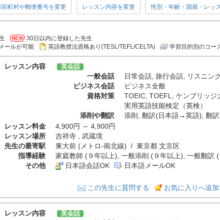
市区町村や郵便番号を変更
レッスン内容を変更
性別・年齢・国籍・レッ
生
30日以内に登録した先生
メールが可能
英語教授法資格あり(TESL/TEFL/CELTA)
学習目的別のコー
レッスン内容
英会話
一般会話
日常会話
,
旅行会話
,
リスニン
ビジネス会話
ビジネス全般
資格対策
TOEIC
,
TOEFL
,
ケンブリッジ
実用英語技能検定（英検）
添削や翻訳
添削
,
翻訳(日本語→英語)
,
翻訳
レッスン料金
4,900円 ～ 4,900円
レッスン場所
吉祥寺 , 武蔵境
先生の最寄駅
東大前 (メトロ-南北線) / 東京都 文京区
指導経験
家庭教師 (９年以上), 一般添削 (９年以上), 一般翻訳 
その他
日本語会話OK
日本語メールOK
この先生に質問する
お気に入りへ追加
レッスン内容
英会話