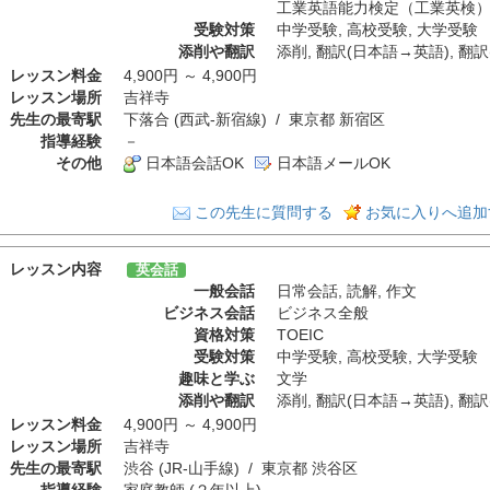
工業英語能力検定（工業英検
受験対策
中学受験
,
高校受験
,
大学受験
添削や翻訳
添削
,
翻訳(日本語→英語)
,
翻訳
レッスン料金
4,900円 ～ 4,900円
レッスン場所
吉祥寺
先生の最寄駅
下落合 (西武-新宿線) / 東京都 新宿区
指導経験
－
その他
日本語会話OK
日本語メールOK
この先生に質問する
お気に入りへ追加
レッスン内容
英会話
一般会話
日常会話
,
読解
,
作文
ビジネス会話
ビジネス全般
資格対策
TOEIC
受験対策
中学受験
,
高校受験
,
大学受験
趣味と学ぶ
文学
添削や翻訳
添削
,
翻訳(日本語→英語)
,
翻訳
レッスン料金
4,900円 ～ 4,900円
レッスン場所
吉祥寺
先生の最寄駅
渋谷 (JR-山手線) / 東京都 渋谷区
指導経験
家庭教師 (２年以上)