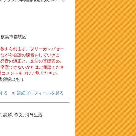
県 横浜市都筑区
も教えられます。フリーカンバセー
見ながら会話の練習をしていきま
の発音の矯正と、文法の基礎固め、
英語を卒業できないかたはご相談くださ
価コメントもぜひご覧ください。
書類提出あり
する
詳細プロフィールを見る
グ
,
読解
,
作文
,
海外生活