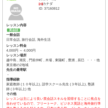
カナダ
ID: 37160812
レッスン内容
英会話
一般会話
日常会話
,
旅行会話
,
海外生活
レッスン料金
4,000円 ～ 4,000円
レッスン場所
越中島 , 潮見 , 門前仲町 , 木場 , 東陽町 , 豊洲 , 辰巳 ・・・他
東京都の2地域
先生の最寄駅
－
指導経験
家庭教師 (１０年以上), 語学スクール先生 (３年以上), 塾講
師 (３年以上) 他
その他
レッスンは主により良い英会話スキルを習得することに焦点を
合わせているので、フリートーク、ビジネス英語と海外旅行準