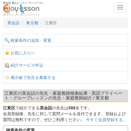
英会話 個人レッスン マンツーマン
Toggl
navig
英会話
東京都
江東区
検索条件の追加・変更
お気に入りへ
紹介サービス申込
掲示板で先生を募集する
江東区の英会話の先生・家庭教師検索結果 - 英語プライベー
ト・グループレッスンの先生・家庭教師紹介 / 東京都
江東区
で紹介できる
英会話
の先生は
588
名です。
会員登録後、先生に対して質問メールを送付できます。登録および
質問は無料ですので、ぜひご利用ください。
今すぐ会員登録する。
検索条件の変更