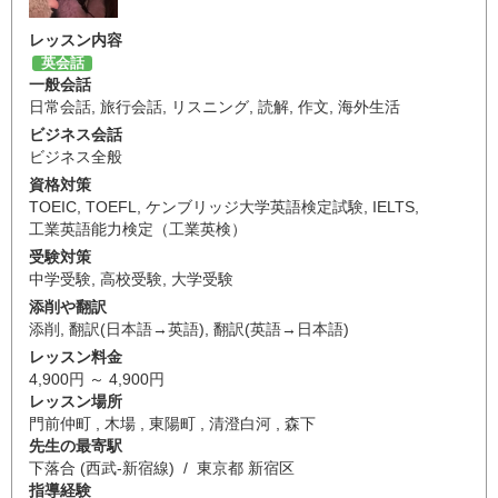
レッスン内容
英会話
一般会話
日常会話
,
旅行会話
,
リスニング
,
読解
,
作文
,
海外生活
ビジネス会話
ビジネス全般
資格対策
TOEIC
,
TOEFL
,
ケンブリッジ大学英語検定試験
,
IELTS
,
工業英語能力検定（工業英検）
受験対策
中学受験
,
高校受験
,
大学受験
添削や翻訳
添削
,
翻訳(日本語→英語)
,
翻訳(英語→日本語)
レッスン料金
4,900円 ～ 4,900円
レッスン場所
門前仲町 , 木場 , 東陽町 , 清澄白河 , 森下
先生の最寄駅
下落合 (西武-新宿線) / 東京都 新宿区
指導経験