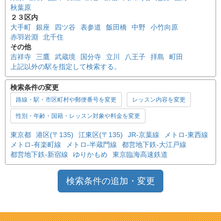
秋葉原
２３区内
大手町
銀座
四ツ谷
表参道
飯田橋
中野
小竹向原
赤羽岩淵
北千住
その他
吉祥寺
三鷹
武蔵境
国分寺
立川
八王子
拝島
町田
上記以外の駅を指定して検索する。
検索条件の変更
路線・駅・市区町村や郵便番号を変更
レッスン内容を変更
性別・年齢・国籍・レッスン対象や料金を変更
東京都
港区(〒135)
江東区(〒135)
JR-京葉線
メトロ-東西線
メトロ-有楽町線
メトロ-半蔵門線
都営地下鉄-大江戸線
都営地下鉄-新宿線
ゆりかもめ
東京臨海高速鉄道
検索条件の追加・変更