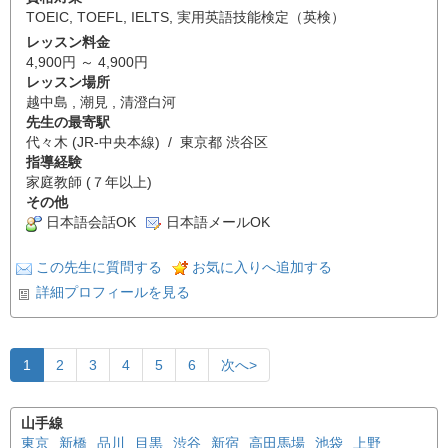
TOEIC
,
TOEFL
,
IELTS
,
実用英語技能検定（英検）
レッスン料金
4,900円 ～ 4,900円
レッスン場所
越中島 , 潮見 , 清澄白河
先生の最寄駅
代々木 (JR-中央本線) / 東京都 渋谷区
指導経験
家庭教師 (７年以上)
その他
日本語会話OK
日本語メールOK
この先生に質問する
お気に入りへ追加する
詳細プロフィールを見る
1
2
3
4
5
6
次へ>
山手線
東京
新橋
品川
目黒
渋谷
新宿
高田馬場
池袋
上野