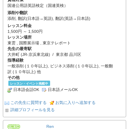
国連公用語英語検定（国連英検）
添削や翻訳
添削
,
翻訳(日本語→英語)
,
翻訳(英語→日本語)
レッスン料金
1,500円 ～ 1,500円
レッスン場所
東雲 , 国際展示場 , 東京テレポート
先生の最寄駅
大井町 (JR-京浜東北線) / 東京都 品川区
指導経験
一般添削 (１０年以上), ビジネス添削 (１０年以上), 一般翻
訳 (１０年以上) 他
その他
レッスン・イベント掲載中
日本語会話OK
日本語メールOK
この先生に質問する
お気に入りへ追加する
詳細プロフィールを見る
Ren