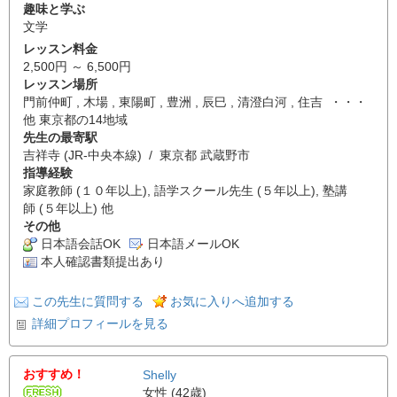
趣味と学ぶ
文学
レッスン料金
2,500円 ～ 6,500円
レッスン場所
門前仲町 , 木場 , 東陽町 , 豊洲 , 辰巳 , 清澄白河 , 住吉 ・・・
他 東京都の14地域
先生の最寄駅
吉祥寺 (JR-中央本線) / 東京都 武蔵野市
指導経験
家庭教師 (１０年以上), 語学スクール先生 (５年以上), 塾講
師 (５年以上) 他
その他
日本語会話OK
日本語メールOK
本人確認書類提出あり
この先生に質問する
お気に入りへ追加する
詳細プロフィールを見る
おすすめ！
Shelly
女性 (42歳)