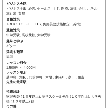
ビジネス会話
ビジネス全般
,
経営
,
セールス
,
ＩＴ
,
医療
,
法律
,
会計
,
ホテル
,
旅行業
,
貿易
資格対策
TOEIC
,
TOEFL
,
IELTS
,
実用英語技能検定（英検）
受験対策
中学受験
,
高校受験
,
大学受験
趣味と学ぶ
ギター
添削や翻訳
添削
レッスン料金
1,500円 ～ 4,000円
レッスン場所
越中島 , 潮見 , 門前仲町 , 木場 , 東陽町 , 森下 , 住吉
先生の最寄駅
－
指導経験
家庭教師 (１０年以上), 語学スクール先生 (１０年以上), 大学教
授 (１０年以上) 他
その他