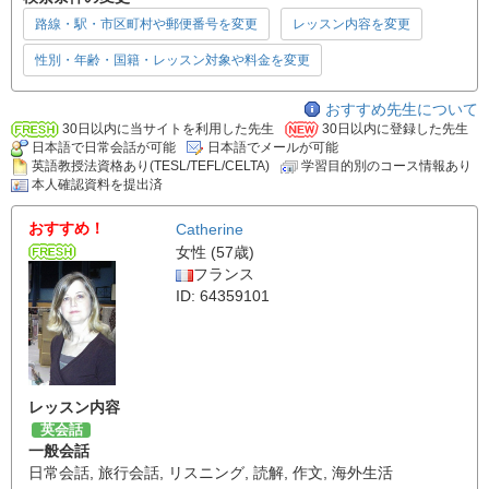
路線・駅・市区町村や郵便番号を変更
レッスン内容を変更
性別・年齢・国籍・レッスン対象や料金を変更
おすすめ先生について
30日以内に当サイトを利用した先生
30日以内に登録した先生
日本語で日常会話が可能
日本語でメールが可能
英語教授法資格あり(TESL/TEFL/CELTA)
学習目的別のコース情報あり
本人確認資料を提出済
おすすめ！
Catherine
女性 (57歳)
フランス
ID: 64359101
レッスン内容
英会話
一般会話
日常会話
,
旅行会話
,
リスニング
,
読解
,
作文
,
海外生活