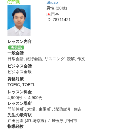
Shuzo
男性 (20歳)
日本
ID: 78711421
レッスン内容
英会話
一般会話
日常会話
,
旅行会話
,
リスニング
,
読解
,
作文
ビジネス会話
ビジネス全般
資格対策
TOEIC
,
TOEFL
レッスン料金
4,900円 ～ 4,900円
レッスン場所
門前仲町 , 木場 , 東陽町 , 清澄白河 , 住吉
先生の最寄駅
戸田公園 (JR-埼京線) / 埼玉県 戸田市
指導経験