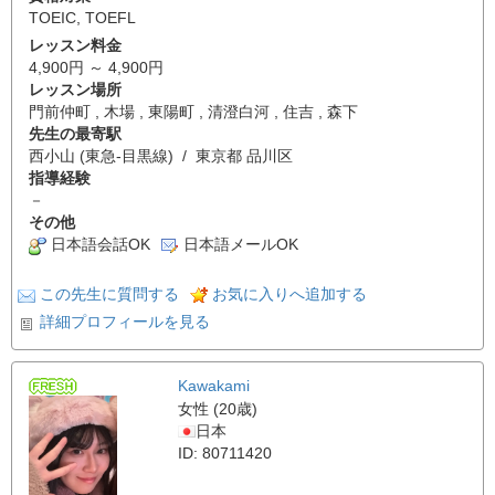
TOEIC
,
TOEFL
レッスン料金
4,900円 ～ 4,900円
レッスン場所
門前仲町 , 木場 , 東陽町 , 清澄白河 , 住吉 , 森下
先生の最寄駅
西小山 (東急-目黒線) / 東京都 品川区
指導経験
－
その他
日本語会話OK
日本語メールOK
この先生に質問する
お気に入りへ追加する
詳細プロフィールを見る
Kawakami
女性 (20歳)
日本
ID: 80711420