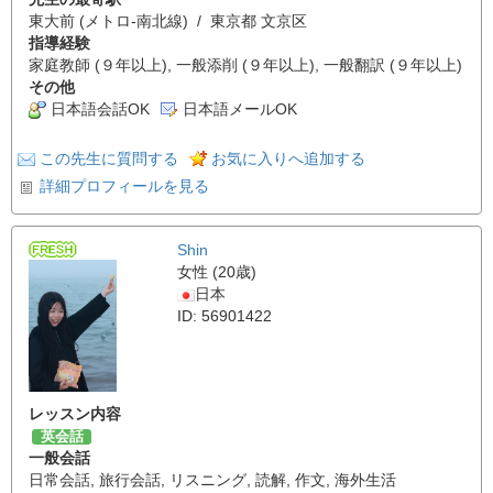
東大前 (メトロ-南北線) / 東京都 文京区
指導経験
家庭教師 (９年以上), 一般添削 (９年以上), 一般翻訳 (９年以上)
その他
日本語会話OK
日本語メールOK
この先生に質問する
お気に入りへ追加する
詳細プロフィールを見る
Shin
女性 (20歳)
日本
ID: 56901422
レッスン内容
英会話
一般会話
日常会話
,
旅行会話
,
リスニング
,
読解
,
作文
,
海外生活