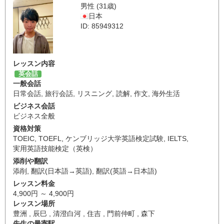
男性 (31歳)
日本
ID: 85949312
レッスン内容
英会話
一般会話
日常会話
,
旅行会話
,
リスニング
,
読解
,
作文
,
海外生活
ビジネス会話
ビジネス全般
資格対策
TOEIC
,
TOEFL
,
ケンブリッジ大学英語検定試験
,
IELTS
,
実用英語技能検定（英検）
添削や翻訳
添削
,
翻訳(日本語→英語)
,
翻訳(英語→日本語)
レッスン料金
4,900円 ～ 4,900円
レッスン場所
豊洲 , 辰巳 , 清澄白河 , 住吉 , 門前仲町 , 森下
先生の最寄駅