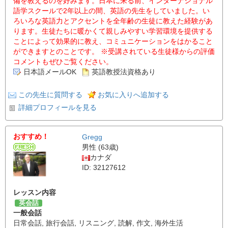
備を教えるのを好みます。日本に来る前、インターナショナル
語学スクールで2年以上の間、英語の先生をしていました。い
ろいろな英語力とアクセントを全年齢の生徒に教えた経験があ
ります。生徒たちに暖かくて親しみやすい学習環境を提供する
ことによって効果的に教え、コミュニケーションをはかること
ができますとのことです。 ※受講されている生徒様からの評価
コメントもぜひご覧ください。
日本語メールOK
英語教授法資格あり
この先生に質問する
お気に入りへ追加する
詳細プロフィールを見る
おすすめ！
Gregg
男性 (63歳)
カナダ
ID: 32127612
レッスン内容
英会話
一般会話
日常会話
,
旅行会話
,
リスニング
,
読解
,
作文
,
海外生活