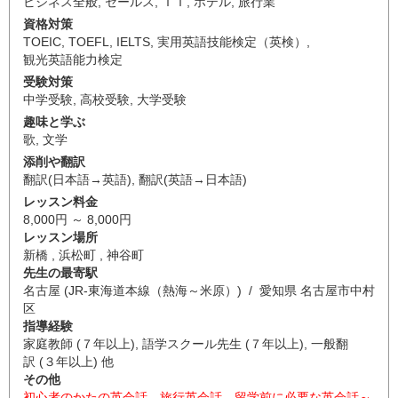
ビジネス全般
,
セールス
,
ＩＴ
,
ホテル
,
旅行業
資格対策
TOEIC
,
TOEFL
,
IELTS
,
実用英語技能検定（英検）
,
観光英語能力検定
受験対策
中学受験
,
高校受験
,
大学受験
趣味と学ぶ
歌
,
文学
添削や翻訳
翻訳(日本語→英語)
,
翻訳(英語→日本語)
レッスン料金
8,000円 ～ 8,000円
レッスン場所
新橋 , 浜松町 , 神谷町
先生の最寄駅
名古屋 (JR-東海道本線（熱海～米原）) / 愛知県 名古屋市中村
区
指導経験
家庭教師 (７年以上), 語学スクール先生 (７年以上), 一般翻
訳 (３年以上) 他
その他
初心者のかたの英会話、旅行英会話、留学前に必要な英会話～