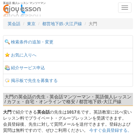
英会話 個人レッスン マンツーマン
Toggl
navig
英会話
東京
都営地下鉄-大江戸線
大門
検索条件の追加・変更
お気に入りへ
紹介サービス申込
掲示板で先生を募集する
大門の英会話の先生 - 英会話マンツーマン・英語個人レッスン
/ カフェ・自宅・オンラインで格安 / 都営地下鉄-大江戸線
大門
で紹介できる
英会話
の先生は
1017
名です。英語教室に比べ安い
レッスン料でプライベート・グループレッスンを受講できます。
会員登録後、先生に対して質問メールを送付できます。登録および
質問は無料ですので、ぜひご利用ください。
今すぐ会員登録する。