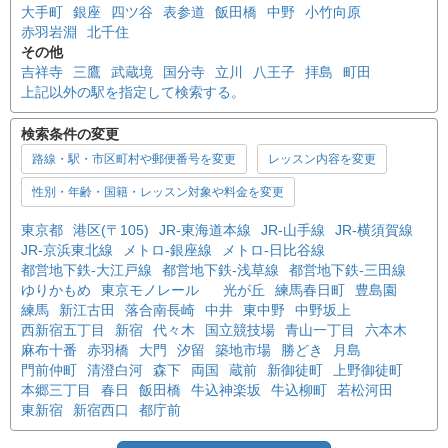
大手町
銀座
四ツ谷
表参道
飯田橋
中野
小竹向原
赤羽岩淵
北千住
その他
吉祥寺
三鷹
武蔵境
国分寺
立川
八王子
拝島
町田
上記以外の駅を指定して検索する。
検索条件の変更
路線・駅・市区町村や郵便番号を変更
レッスン内容を変更
性別・年齢・国籍・レッスン対象や料金を変更
東京都
港区(〒105)
JR-東海道本線
JR-山手線
JR-横須賀線
JR-京浜東北線
メトロ-銀座線
メトロ-日比谷線
都営地下鉄-大江戸線
都営地下鉄-浅草線
都営地下鉄-三田線
ゆりかもめ
東京モノレール
光が丘
練馬春日町
豊島園
練馬
新江古田
落合南長崎
中井
東中野
中野坂上
西新宿五丁目
新宿
代々木
国立競技場
青山一丁目
六本木
麻布十番
赤羽橋
大門
汐留
築地市場
勝どき
月島
門前仲町
清澄白河
森下
両国
蔵前
新御徒町
上野御徒町
本郷三丁目
春日
飯田橋
牛込神楽坂
牛込柳町
若松河田
東新宿
新宿西口
都庁前