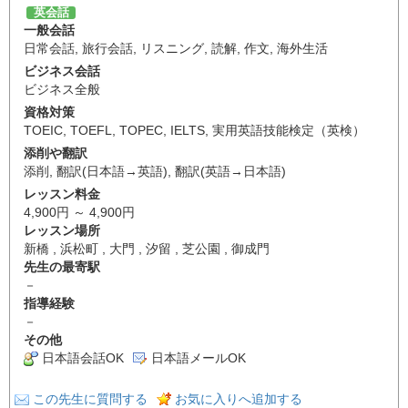
英会話
一般会話
日常会話
,
旅行会話
,
リスニング
,
読解
,
作文
,
海外生活
ビジネス会話
ビジネス全般
資格対策
TOEIC
,
TOEFL
,
TOPEC
,
IELTS
,
実用英語技能検定（英検）
添削や翻訳
添削
,
翻訳(日本語→英語)
,
翻訳(英語→日本語)
レッスン料金
4,900円 ～ 4,900円
レッスン場所
新橋 , 浜松町 , 大門 , 汐留 , 芝公園 , 御成門
先生の最寄駅
－
指導経験
－
その他
日本語会話OK
日本語メールOK
この先生に質問する
お気に入りへ追加する