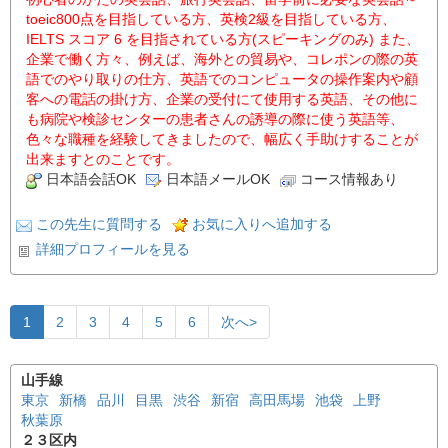
toeic800点を目指している方、英検2級を目指している方、
IELTS スコア 6 を目指されている方(スピーキングのみ) また、
企業で働く方々、例えば、海外との貿易や、コレポンの際の英
語でのやり取りの仕方、英語でのコンピュータの操作案内や顧
客への電話の掛け方、企業の受付にて使用する英語、その他に
も病院や検診センターの患者さんの誘導の際に使う英語等、
色々な職種を経験してきましたので、幅広く手助けすることが
出来ますとのことです。
日本語会話OK
日本語メールOK
コース情報あり
この先生に質問する
お気に入りへ追加する
詳細プロフィールを見る
1
2
3
4
5
6
次へ>
山手線
東京
新橋
品川
目黒
渋谷
新宿
高田馬場
池袋
上野
秋葉原
２３区内