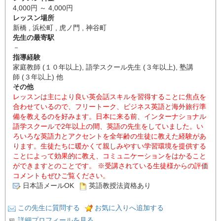
4,000円 ～ 4,000円
レッスン場所
新橋 , 浜松町 , 虎ノ門 , 神谷町
先生の最寄駅
－
指導経験
家庭教師 (１０年以上), 語学スクール先生 (３年以上), 塾講
師 (３年以上) 他
その他
レッスンは主により良い英会話スキルを習得することに焦点を
合わせているので、フリートーク、ビジネス英語と海外旅行準
備を教えるのを好みます。日本に来る前、インターナショナル
語学スクールで2年以上の間、英語の先生をしていました。い
ろいろな英語力とアクセントを全年齢の生徒に教えた経験があ
ります。生徒たちに暖かくて親しみやすい学習環境を提供する
ことによって効果的に教え、コミュニケーションをはかること
ができますとのことです。 ※受講されている生徒様からの評価
コメントもぜひご覧ください。
日本語メールOK
英語教授法資格あり
この先生に質問する
お気に入りへ追加する
詳細プロフィールを見る