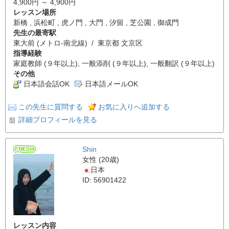
4,900円 ～ 4,900円
レッスン場所
新橋 , 浜松町 , 虎ノ門 , 大門 , 汐留 , 芝公園 , 御成門
先生の最寄駅
東大前 (メトロ-南北線) / 東京都 文京区
指導経験
家庭教師 (９年以上), 一般添削 (９年以上), 一般翻訳 (９年以上)
その他
日本語会話OK
日本語メールOK
この先生に質問する
お気に入りへ追加する
詳細プロフィールを見る
Shin
女性 (20歳)
日本
ID: 56901422
レッスン内容