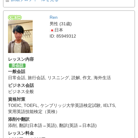
Ren
男性 (31歳)
日本
ID: 85949312
レッスン内容
英会話
一般会話
日常会話
,
旅行会話
,
リスニング
,
読解
,
作文
,
海外生活
ビジネス会話
ビジネス全般
資格対策
TOEIC
,
TOEFL
,
ケンブリッジ大学英語検定試験
,
IELTS
,
実用英語技能検定（英検）
添削や翻訳
添削
,
翻訳(日本語→英語)
,
翻訳(英語→日本語)
レッスン料金