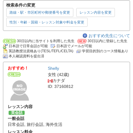
検索条件の変更
路線・駅・市区町村や郵便番号を変更
レッスン内容を変更
性別・年齢・国籍・レッスン対象や料金を変更
おすすめ先生について
30日以内に当サイトを利用した先生
30日以内に登録した先生
日本語で日常会話が可能
日本語でメールが可能
英語教授法資格あり(TESL/TEFL/CELTA)
学習目的別のコース情報あり
本人確認資料を提出済
おすすめ！
Shelly
女性 (42歳)
カナダ
ID: 37160812
レッスン内容
英会話
一般会話
日常会話
,
旅行会話
,
海外生活
レッスン料金