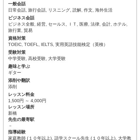
一般会話
日常会話
,
旅行会話
,
リスニング
,
読解
,
作文
,
海外生活
ビジネス会話
ビジネス全般
,
経営
,
セールス
,
ＩＴ
,
医療
,
法律
,
会計
,
ホテル
,
旅行業
,
貿易
資格対策
TOEIC
,
TOEFL
,
IELTS
,
実用英語技能検定（英検）
受験対策
中学受験
,
高校受験
,
大学受験
趣味と学ぶ
ギター
添削や翻訳
添削
レッスン料金
1,500円 ～ 4,000円
レッスン場所
新橋
先生の最寄駅
－
指導経験
家庭教師 (１０年以上), 語学スクール先生 (１０年以上), 大学教