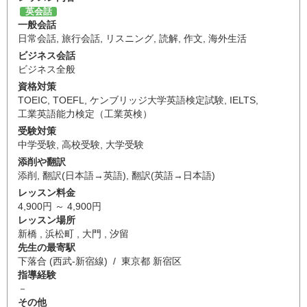
英会話
一般会話
日常会話
,
旅行会話
,
リスニング
,
読解
,
作文
,
海外生活
ビジネス会話
ビジネス全般
資格対策
TOEIC
,
TOEFL
,
ケンブリッジ大学英語検定試験
,
IELTS
,
工業英語能力検定（工業英検）
受験対策
中学受験
,
高校受験
,
大学受験
添削や翻訳
添削
,
翻訳(日本語→英語)
,
翻訳(英語→日本語)
レッスン料金
4,900円 ～ 4,900円
レッスン場所
新橋 , 浜松町 , 大門 , 汐留
先生の最寄駅
下落合 (西武-新宿線) / 東京都 新宿区
指導経験
－
その他