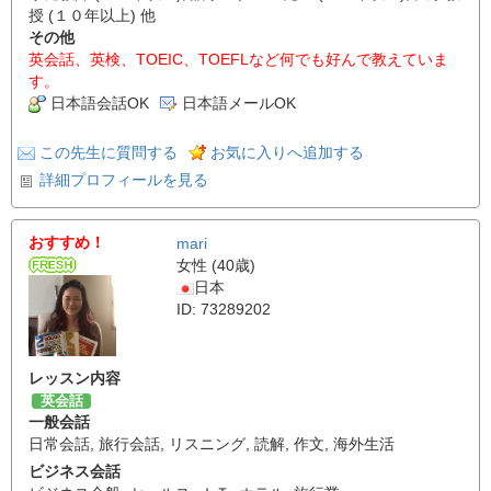
授 (１０年以上) 他
その他
英会話、英検、TOEIC、TOEFLなど何でも好んで教えていま
す。
日本語会話OK
日本語メールOK
この先生に質問する
お気に入りへ追加する
詳細プロフィールを見る
おすすめ！
mari
女性 (40歳)
日本
ID: 73289202
レッスン内容
英会話
一般会話
日常会話
,
旅行会話
,
リスニング
,
読解
,
作文
,
海外生活
ビジネス会話