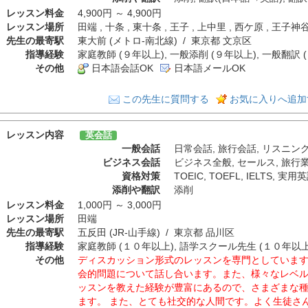
レッスン料金
4,900円 ～ 4,900円
レッスン場所
田端 , 十条 , 東十条 , 王子 , 上中里 , 西ケ原 , 王子神
先生の最寄駅
東大前 (メトロ-南北線) / 東京都 文京区
指導経験
家庭教師 (９年以上), 一般添削 (９年以上), 一般翻訳 
その他
日本語会話OK
日本語メールOK
この先生に質問する
お気に入りへ追加
レッスン内容
英会話
一般会話
日常会話
,
旅行会話
,
リスニン
ビジネス会話
ビジネス全般
,
セールス
,
旅行
資格対策
TOEIC
,
TOEFL
,
IELTS
,
実用英
添削や翻訳
添削
レッスン料金
1,000円 ～ 3,000円
レッスン場所
田端
先生の最寄駅
五反田 (JR-山手線) / 東京都 品川区
指導経験
家庭教師 (１０年以上), 語学スクール先生 (１０年以上)
その他
ディスカッション形式のレッスンを専門としています
会的問題について話し合います。また、様々なレベ
ッスンを教えた経験が豊富にあるので、さまざまな
ます。 また、とても社交的な人間です。よく生徒さ