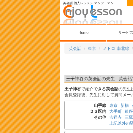
英会話 個人レッスン マンツーマン
Home
サービ
英会話
東京
メトロ-南北線
王子神谷の英会話の先生 - 英会話
王子神谷
で紹介できる
英会話
の先生
会員登録後、先生に対して質問メー
山手線
東京
新橋
２３区内
大手町
銀座
その他
吉祥寺
三鷹
上記以外の