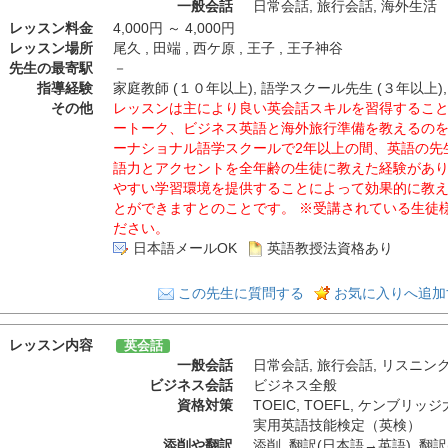
一般会話
日常会話
,
旅行会話
,
海外生活
レッスン料金
4,000円 ～ 4,000円
レッスン場所
尾久 , 田端 , 西ケ原 , 王子 , 王子神谷
先生の最寄駅
－
指導経験
家庭教師 (１０年以上), 語学スクール先生 (３年以上),
その他
レッスンは主により良い英会話スキルを習得するこ
ートーク、ビジネス英語と海外旅行準備を教えるの
ーナショナル語学スクールで2年以上の間、英語の先
語力とアクセントを全年齢の生徒に教えた経験があ
やすい学習環境を提供することによって効果的に教
とができますとのことです。 ※受講されている生徒
ださい。
日本語メールOK
英語教授法資格あり
この先生に質問する
お気に入りへ追加
レッスン内容
英会話
一般会話
日常会話
,
旅行会話
,
リスニン
ビジネス会話
ビジネス全般
資格対策
TOEIC
,
TOEFL
,
ケンブリッジ
実用英語技能検定（英検）
添削や翻訳
添削
,
翻訳(日本語→英語)
,
翻訳