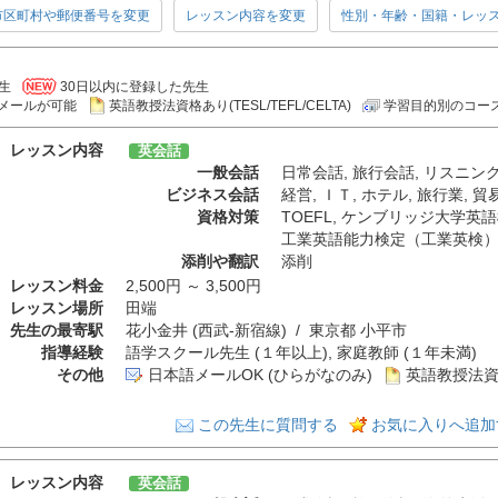
市区町村や郵便番号を変更
レッスン内容を変更
性別・年齢・国籍・レッ
生
30日以内に登録した先生
メールが可能
英語教授法資格あり(TESL/TEFL/CELTA)
学習目的別のコー
レッスン内容
英会話
一般会話
日常会話
,
旅行会話
,
リスニン
ビジネス会話
経営
,
ＩＴ
,
ホテル
,
旅行業
,
貿
資格対策
TOEFL
,
ケンブリッジ大学英語
工業英語能力検定（工業英検
添削や翻訳
添削
レッスン料金
2,500円 ～ 3,500円
レッスン場所
田端
先生の最寄駅
花小金井 (西武-新宿線) / 東京都 小平市
指導経験
語学スクール先生 (１年以上), 家庭教師 (１年未満)
その他
日本語メールOK (ひらがなのみ)
英語教授法資
この先生に質問する
お気に入りへ追加
レッスン内容
英会話