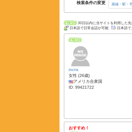
検索条件の変更
路線・駅・
30日以内に当サイトを利用した先
日本語で日常会話が可能
日本語で
incris
女性 (26歳)
アメリカ合衆国
ID: 99421722
おすすめ！