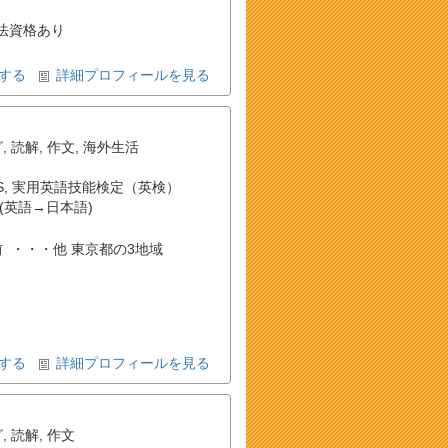
。
法資格あり
する
詳細プロフィールを見る
グ
,
読解
,
作文
,
海外生活
S
,
実用英語技能検定（英検）
(英語→日本語)
王子駅前 ・・・他 東京都の3地域
する
詳細プロフィールを見る
グ
,
読解
,
作文