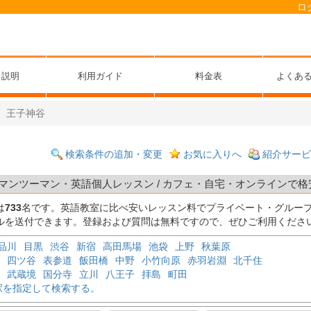
ロ
ス説明
利用ガイド
料金表
よくあ
王子神谷
検索条件の追加・変更
お気に入りへ
紹介サービ
マンツーマン・英語個人レッスン / カフェ・自宅・オンラインで格安 
は
733
名です。英語教室に比べ安いレッスン料でプライベート・グルー
ルを送付できます。登録および質問は無料ですので、ぜひご利用くださ
品川
目黒
渋谷
新宿
高田馬場
池袋
上野
秋葉原
四ツ谷
表参道
飯田橋
中野
小竹向原
赤羽岩淵
北千住
武蔵境
国分寺
立川
八王子
拝島
町田
駅を指定して検索する。