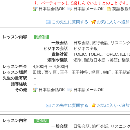
り、パーティーをして楽しんでいますとのことです
日本語会話OK
日本語メールOK
英語教授
この先生に質問する
お気に入りへ追加
レッスン内容
英会話
一般会話
日常会話
,
旅行会話
,
リスニン
ビジネス会話
ビジネス全般
資格対策
TOEIC
,
TOEFL
,
TOPEC
,
IELT
添削や翻訳
添削
,
翻訳(日本語→英語)
,
翻訳
レッスン料金
4,900円 ～ 4,900円
レッスン場所
田端 , 西ケ原 , 王子 , 王子神谷 , 梶原 , 栄町 , 
先生の最寄駅
－
指導経験
－
その他
日本語会話OK
日本語メールOK
この先生に質問する
お気に入りへ追加
レッスン内容
英会話
一般会話
日常会話
,
旅行会話
,
リスニン