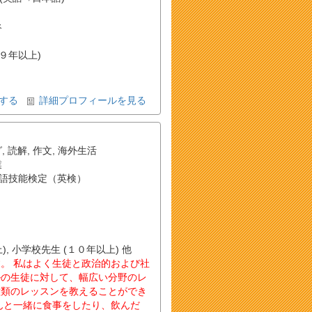
谷
(９年以上)
する
詳細プロフィールを見る
グ
,
読解
,
作文
,
海外生活
業
語技能検定（英検）
, 小学校先生 (１０年以上) 他
。 私はよく生徒と政治的および社
ルの生徒に対して、幅広い分野のレ
種類のレッスンを教えることができ
んと一緒に食事をしたり、飲んだ