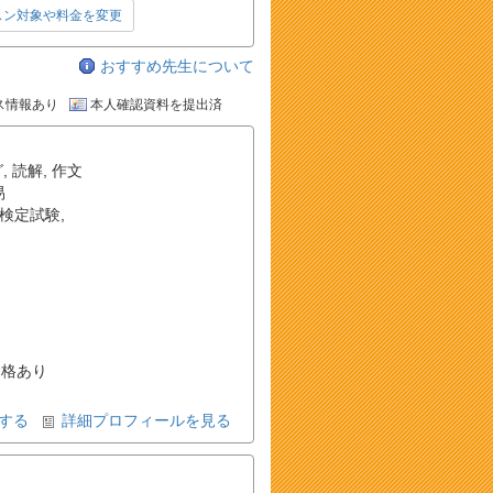
スン対象や料金を変更
おすすめ先生について
ス情報あり
本人確認資料を提出済
グ
,
読解
,
作文
易
検定試験
,
）
格あり
する
詳細プロフィールを見る