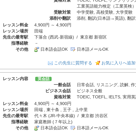
工業英語能力検定（工業英検
受験対策
中学受験
,
高校受験
,
大学受験
添削や翻訳
添削
,
翻訳(日本語→英語)
,
翻訳
レッスン料金
4,900円 ～ 4,900円
レッスン場所
田端
先生の最寄駅
下落合 (西武-新宿線) / 東京都 新宿区
指導経験
－
その他
日本語会話OK
日本語メールOK
この先生に質問する
お気に入りへ追加
レッスン内容
英会話
一般会話
日常会話
,
リスニング
,
読解
,
作
ビジネス会話
ビジネス全般
資格対策
TOEIC
,
TOEFL
,
IELTS
,
実用英
レッスン料金
4,900円 ～ 4,900円
レッスン場所
田端 , 東十条 , 王子 , 上中里
先生の最寄駅
代々木 (JR-中央本線) / 東京都 渋谷区
指導経験
家庭教師 (７年以上)
その他
日本語会話OK
日本語メールOK