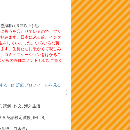
 塾講師 (３年以上) 他
とに焦点を合わせているので、フリ
を好みます。日本に来る前、インタ
生をしていました。いろいろな英
ります。生徒たちに暖かくて親しみ
え、コミュニケーションをはかるこ
様からの評価コメントもぜひご覧く
する
詳細プロフィールを見る
グ
,
読解
,
作文
,
海外生活
大学英語検定試験
,
IELTS
,
(英語→日本語)