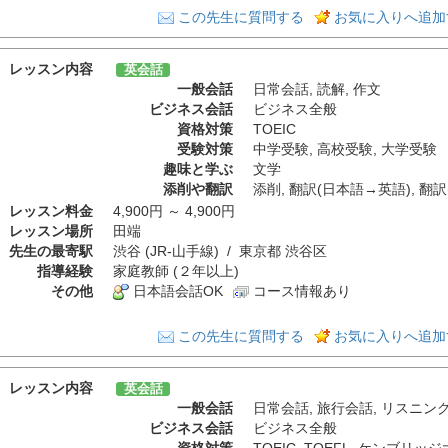
この先生に質問する
お気に入りへ追加
レッスン内容
英会話
一般会話
日常会話
,
読解
,
作文
ビジネス会話
ビジネス全般
資格対策
TOEIC
受験対策
中学受験
,
高校受験
,
大学受験
趣味と学ぶ
文学
添削や翻訳
添削
,
翻訳(日本語→英語)
,
翻訳
レッスン料金
4,900円 ～ 4,900円
レッスン場所
田端
先生の最寄駅
渋谷 (JR-山手線) / 東京都 渋谷区
指導経験
家庭教師 (２年以上)
その他
日本語会話OK
コース情報あり
この先生に質問する
お気に入りへ追加
レッスン内容
英会話
一般会話
日常会話
,
旅行会話
,
リスニン
ビジネス会話
ビジネス全般
資格対策
TOEIC
,
TOEFL
,
ケンブリッジ