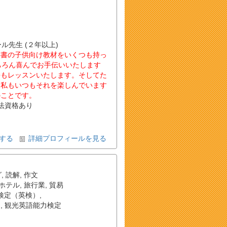
ール先生 (２年以上)
洋書の子供向け教材をいくつも持っ
語ももちろん喜んでお手伝いいたします
語もレッスンいたします。そしてた
、私もいつもそれを楽しんでいます
のことです。
法資格あり
する
詳細プロフィールを見る
グ
,
読解
,
作文
ホテル
,
旅行業
,
貿易
検定（英検）
,
）
,
観光英語能力検定