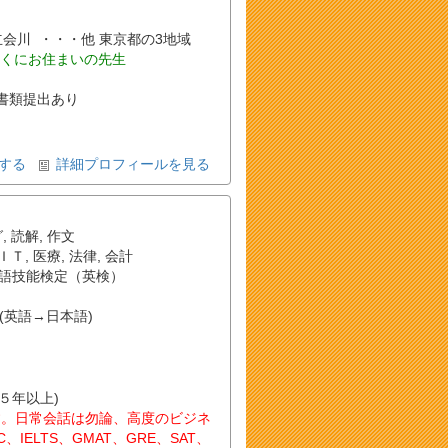
 , 立会川 ・・・他 東京都の3地域
くにお住まいの先生
書類提出あり
する
詳細プロフィールを見る
グ
,
読解
,
作文
ＩＴ
,
医療
,
法律
,
会計
語技能検定（英検）
(英語→日本語)
(５年以上)
す。日常会話は勿論、高度のビジネ
IELTS、GMAT、GRE、SAT、