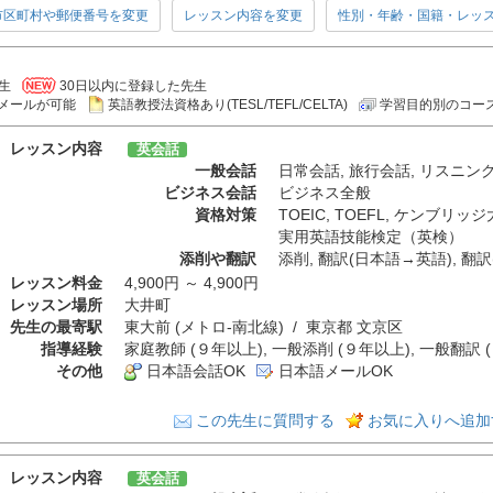
市区町村や郵便番号を変更
レッスン内容を変更
性別・年齢・国籍・レッ
生
30日以内に登録した先生
メールが可能
英語教授法資格あり(TESL/TEFL/CELTA)
学習目的別のコー
レッスン内容
英会話
一般会話
日常会話
,
旅行会話
,
リスニン
ビジネス会話
ビジネス全般
資格対策
TOEIC
,
TOEFL
,
ケンブリッジ
実用英語技能検定（英検）
添削や翻訳
添削
,
翻訳(日本語→英語)
,
翻訳
レッスン料金
4,900円 ～ 4,900円
レッスン場所
大井町
先生の最寄駅
東大前 (メトロ-南北線) / 東京都 文京区
指導経験
家庭教師 (９年以上), 一般添削 (９年以上), 一般翻訳 
その他
日本語会話OK
日本語メールOK
この先生に質問する
お気に入りへ追加
レッスン内容
英会話