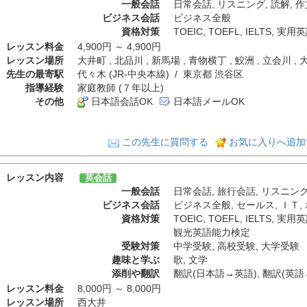
一般会話
日常会話
,
リスニング
,
読解
,
作
ビジネス会話
ビジネス全般
資格対策
TOEIC
,
TOEFL
,
IELTS
,
実用英
レッスン料金
4,900円 ～ 4,900円
レッスン場所
大井町 , 北品川 , 新馬場 , 青物横丁 , 鮫洲 , 立会
先生の最寄駅
代々木 (JR-中央本線) / 東京都 渋谷区
指導経験
家庭教師 (７年以上)
その他
日本語会話OK
日本語メールOK
この先生に質問する
お気に入りへ追加
レッスン内容
英会話
一般会話
日常会話
,
旅行会話
,
リスニン
ビジネス会話
ビジネス全般
,
セールス
,
ＩＴ
,
資格対策
TOEIC
,
TOEFL
,
IELTS
,
実用英
観光英語能力検定
受験対策
中学受験
,
高校受験
,
大学受験
趣味と学ぶ
歌
,
文学
添削や翻訳
翻訳(日本語→英語)
,
翻訳(英語
レッスン料金
8,000円 ～ 8,000円
レッスン場所
西大井