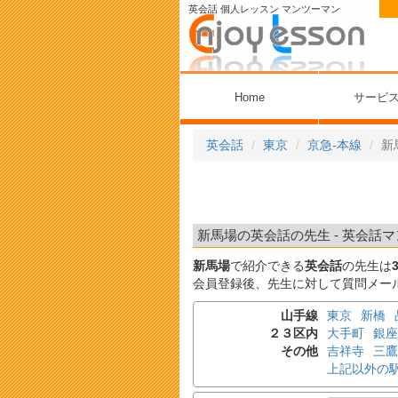
英会話 個人レッスン マンツーマン
Home
サービ
英会話
東京
京急-本線
新
新馬場の英会話の先生 - 英会話マ
新馬場
で紹介できる
英会話
の先生は
会員登録後、先生に対して質問メー
山手線
東京
新橋
２３区内
大手町
銀座
その他
吉祥寺
三鷹
上記以外の