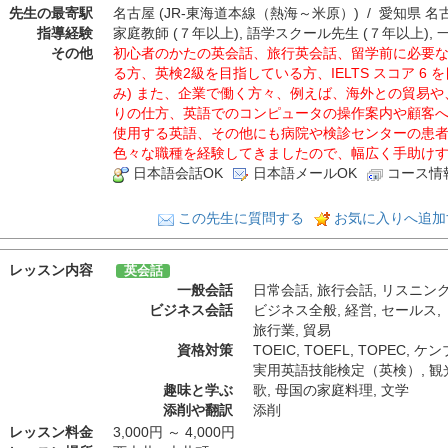
先生の最寄駅
名古屋 (JR-東海道本線（熱海～米原）) / 愛知県 
指導経験
家庭教師 (７年以上), 語学スクール先生 (７年以上), 
その他
初心者のかたの英会話、旅行英会話、留学前に必要な英会
る方、英検2級を目指している方、IELTS スコア 6
み) また、企業で働く方々、例えば、海外との貿易
りの仕方、英語でのコンピュータの操作案内や顧客
使用する英語、その他にも病院や検診センターの患
色々な職種を経験してきましたので、幅広く手助け
日本語会話OK
日本語メールOK
コース情
この先生に質問する
お気に入りへ追加
レッスン内容
英会話
一般会話
日常会話
,
旅行会話
,
リスニン
ビジネス会話
ビジネス全般
,
経営
,
セールス
,
旅行業
,
貿易
資格対策
TOEIC
,
TOEFL
,
TOPEC
,
ケン
実用英語技能検定（英検）
,
観
趣味と学ぶ
歌
,
母国の家庭料理
,
文学
添削や翻訳
添削
レッスン料金
3,000円 ～ 4,000円