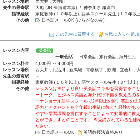
レッスン場所
西大井 , 大井町
先生の最寄駅
大船 (JR-東海道本線) / 神奈川県 鎌倉市
指導経験
家庭教師 (１０年以上), 語学スクール先生 (１０年以上)
その他
日本語メールOK (ひらがなのみ)
この先生に質問する
お気に入りへ追加
レッスン内容
英会話
一般会話
日常会話
,
旅行会話
,
海外生活
レッスン料金
4,000円 ～ 4,000円
レッスン場所
西大井 , 北品川 , 新馬場 , 青物横丁 , 鮫洲 , 立会川 ,
先生の最寄駅
－
指導経験
家庭教師 (１０年以上), 語学スクール先生 (３年以上),
その他
レッスンは主により良い英会話スキルを習得するこ
ートーク、ビジネス英語と海外旅行準備を教えるの
ーナショナル語学スクールで2年以上の間、英語の先
語力とアクセントを全年齢の生徒に教えた経験があ
やすい学習環境を提供することによって効果的に教
とができますとのことです。 ※受講されている生徒
ださい。
日本語メールOK
英語教授法資格あり