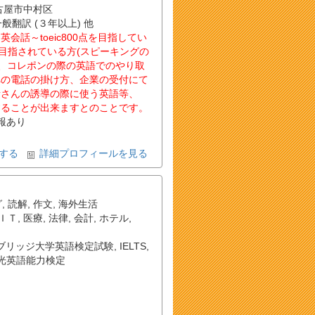
名古屋市中村区
一般翻訳 (３年以上) 他
話～toeic800点を目指してい
 を目指されている方(スピーキングの
や、コレポンの際の英語でのやり取
への電話の掛け方、企業の受付にて
者さんの誘導の際に使う英語等、
することが出来ますとのことです。
報あり
する
詳細プロフィールを見る
グ
,
読解
,
作文
,
海外生活
ＩＴ
,
医療
,
法律
,
会計
,
ホテル
,
ブリッジ大学英語検定試験
,
IELTS
,
光英語能力検定