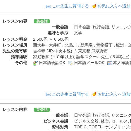
この先生に質問する
お気に入りへ追加
レッスン内容
英会話
一般会話
日常会話
,
旅行会話
,
リスニン
趣味と学ぶ
文学
レッスン料金
2,500円 ～ 6,500円
レッスン場所
西大井 , 大井町 , 北品川 , 新馬場 , 青物横丁 , 鮫洲
先生の最寄駅
吉祥寺 (JR-中央本線) / 東京都 武蔵野市
指導経験
家庭教師 (１０年以上), 語学スクール先生 (５年以上),
その他
日本語会話OK
日本語メールOK
本人確認
この先生に質問する
お気に入りへ追加
レッスン内容
英会話
一般会話
日常会話
,
旅行会話
,
リスニン
ビジネス会話
ビジネス全般
,
経営
,
セールス
,
資格対策
TOEIC
,
TOEFL
,
ケンブリッジ