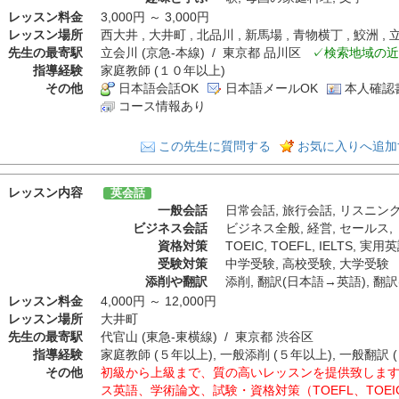
レッスン料金
3,000円 ～ 3,000円
レッスン場所
西大井 , 大井町 , 北品川 , 新馬場 , 青物横丁 , 鮫洲
先生の最寄駅
立会川 (京急-本線) / 東京都 品川区
✓検索地域の近
指導経験
家庭教師 (１０年以上)
その他
日本語会話OK
日本語メールOK
本人確認
コース情報あり
この先生に質問する
お気に入りへ追加
レッスン内容
英会話
一般会話
日常会話
,
旅行会話
,
リスニン
ビジネス会話
ビジネス全般
,
経営
,
セールス
,
資格対策
TOEIC
,
TOEFL
,
IELTS
,
実用英
受験対策
中学受験
,
高校受験
,
大学受験
添削や翻訳
添削
,
翻訳(日本語→英語)
,
翻訳
レッスン料金
4,000円 ～ 12,000円
レッスン場所
大井町
先生の最寄駅
代官山 (東急-東横線) / 東京都 渋谷区
指導経験
家庭教師 (５年以上), 一般添削 (５年以上), 一般翻訳 
その他
初級から上級まで、質の高いレッスンを提供致しま
ス英語、学術論文、試験・資格対策（TOEFL、TOEIC、