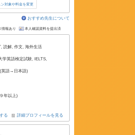
スン対象や料金を変更
おすすめ先生について
ス情報あり
本人確認資料を提出済
グ
,
読解
,
作文
,
海外生活
大学英語検定試験
,
IELTS
,
(英語→日本語)
(９年以上)
する
詳細プロフィールを見る