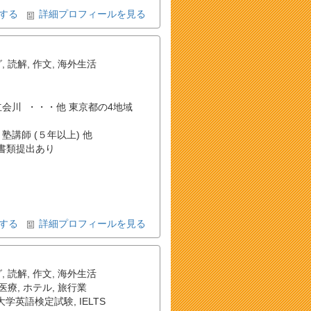
する
詳細プロフィールを見る
グ
,
読解
,
作文
,
海外生活
 , 立会川 ・・・他 東京都の4地域
 塾講師 (５年以上) 他
書類提出あり
する
詳細プロフィールを見る
グ
,
読解
,
作文
,
海外生活
医療
,
ホテル
,
旅行業
大学英語検定試験
,
IELTS