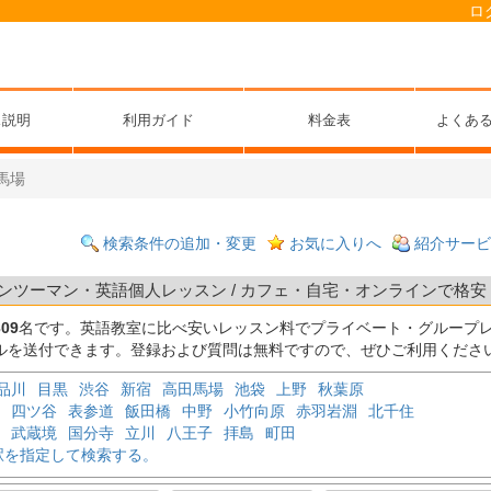
ロ
ス説明
利用ガイド
料金表
よくあ
馬場
検索条件の追加・変更
お気に入りへ
紹介サービ
ンツーマン・英語個人レッスン / カフェ・自宅・オンラインで格安 /
309
名です。英語教室に比べ安いレッスン料でプライベート・グループ
ルを送付できます。登録および質問は無料ですので、ぜひご利用くださ
品川
目黒
渋谷
新宿
高田馬場
池袋
上野
秋葉原
四ツ谷
表参道
飯田橋
中野
小竹向原
赤羽岩淵
北千住
武蔵境
国分寺
立川
八王子
拝島
町田
駅を指定して検索する。