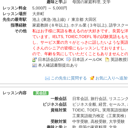
趣味と学ぶ
母国の家庭料理
,
文学
レッスン料金
5,000円 ～ 5,000円
レッスン場所
大井町
先生の最寄駅
池上 (東急-池上線) / 東京都 大田区
指導経験
家庭教師 (８年以上), ホテル業 (３年以上), 語学スク
その他
私はお子様に英語を教えるのが大好きです。良質な
ています。IELTS, TOIEC,TOEFL 等の試験英
し、サービス業の方々がとっさに話したいような英
くさんのシニアの皆様にもレッスンしておりますし
ので、年齢を気にしていただくこともありませんと
日本語会話OK
日本語メールOK
英語教授
本人確認書類提出あり
この先生に質問する
お気に入りへ追加
レッスン内容
英会話
一般会話
日常会話
,
旅行会話
,
リスニン
ビジネス会話
ビジネス全般
,
経営
,
セールス
,
資格対策
TOEIC
,
TOEFL
,
実用英語技能
工業英語能力検定（工業英検
受験対策
中学受験
,
高校受験
,
大学受験
趣味と学ぶ
歌
,
母国の家庭料理
,
文学