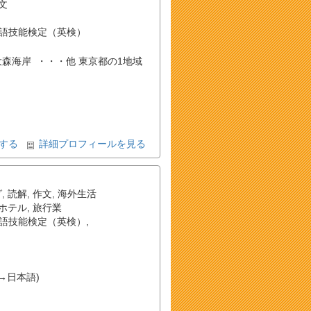
文
語技能検定（英検）
川 , 大森海岸 ・・・他 東京都の1地域
する
詳細プロフィールを見る
グ
,
読解
,
作文
,
海外生活
ホテル
,
旅行業
語技能検定（英検）
,
→日本語)