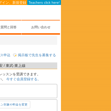
グイン、新規登録
Teachers click here!
る質問と回答
お問い合わせ
ス申込
掲示板で先生を募集する
/ 東武-東上線
レッスンを受講できます。
い。
今すぐ会員登録する。
スン対象や料金を変更