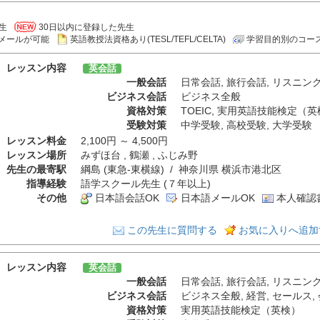
生
30日以内に登録した先生
メールが可能
英語教授法資格あり(TESL/TEFL/CELTA)
学習目的別のコー
レッスン内容
英会話
一般会話
日常会話
,
旅行会話
,
リスニン
ビジネス会話
ビジネス全般
資格対策
TOEIC
,
実用英語技能検定（英
受験対策
中学受験
,
高校受験
,
大学受験
レッスン料金
2,100円 ～ 4,500円
レッスン場所
みずほ台 , 鶴瀬 , ふじみ野
先生の最寄駅
綱島 (東急-東横線) / 神奈川県 横浜市港北区
指導経験
語学スクール先生 (７年以上)
その他
日本語会話OK
日本語メールOK
本人確認
この先生に質問する
お気に入りへ追加
レッスン内容
英会話
一般会話
日常会話
,
旅行会話
,
リスニン
ビジネス会話
ビジネス全般
,
経営
,
セールス
,
資格対策
実用英語技能検定（英検）