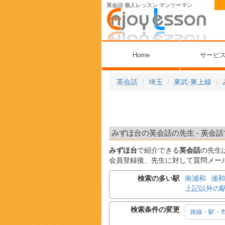
英会話 個人レッスン マンツーマン
Home
サービ
英会話
埼玉
東武-東上線
みずほ台の英会話の先生 - 英会話
みずほ台
で紹介できる
英会話
の先生
会員登録後、先生に対して質問メー
検索の多い駅
南浦和
浦和
上記以外の
検索条件の変更
路線・駅・