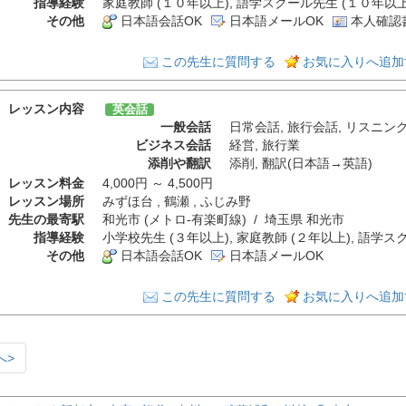
指導経験
家庭教師 (１０年以上), 語学スクール先生 (１０年以上)
その他
日本語会話OK
日本語メールOK
本人確認
この先生に質問する
お気に入りへ追加
レッスン内容
英会話
一般会話
日常会話
,
旅行会話
,
リスニン
ビジネス会話
経営
,
旅行業
添削や翻訳
添削
,
翻訳(日本語→英語)
レッスン料金
4,000円 ～ 4,500円
レッスン場所
みずほ台 , 鶴瀬 , ふじみ野
先生の最寄駅
和光市 (メトロ-有楽町線) / 埼玉県 和光市
指導経験
小学校先生 (３年以上), 家庭教師 (２年以上), 語学ス
その他
日本語会話OK
日本語メールOK
この先生に質問する
お気に入りへ追加
へ>