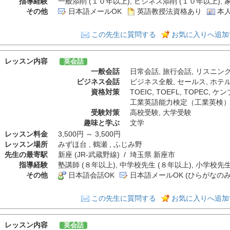
指導経験
一般添削 (１０年以上), ビジネス添削 (１０年以上), 
その他
日本語メールOK
英語教授法資格あり
本人
この先生に質問する
お気に入りへ追加
レッスン内容
英会話
一般会話
日常会話
,
旅行会話
,
リスニン
ビジネス会話
ビジネス全般
,
セールス
,
ホテ
資格対策
TOEIC
,
TOEFL
,
TOPEC
,
ケン
工業英語能力検定（工業英検
受験対策
高校受験
,
大学受験
趣味と学ぶ
文学
レッスン料金
3,500円 ～ 3,500円
レッスン場所
みずほ台 , 鶴瀬 , ふじみ野
先生の最寄駅
新座 (JR-武蔵野線) / 埼玉県 新座市
指導経験
塾講師 (８年以上), 中学校先生 (８年以上), 小学校先生
その他
日本語会話OK
日本語メールOK (ひらがなのみ
この先生に質問する
お気に入りへ追加
レッスン内容
英会話