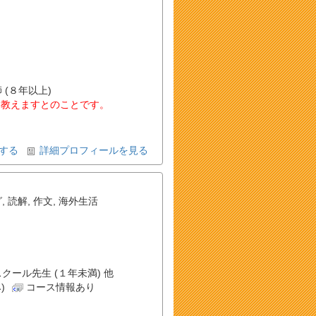
 (８年以上)
を教えますとのことです。
する
詳細プロフィールを見る
グ
,
読解
,
作文
,
海外生活
スクール先生 (１年未満) 他
)
コース情報あり