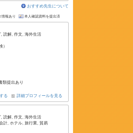
おすすめ先生について
ス情報あり
本人確認資料を提出済
グ
,
読解
,
作文
,
海外生活
検）
書類提出あり
する
詳細プロフィールを見る
グ
,
読解
,
作文
,
海外生活
会計
,
ホテル
,
旅行業
,
貿易