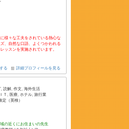
グ
めに様々な工夫をされている熱心な
ーズ、自然な口語、よくつかわれる
てレッスンを実施されています。
する
詳細プロフィールを見る
グ
,
読解
,
作文
,
海外生活
ＩＴ
,
医療
,
ホテル
,
旅行業
検定（英検）
域の近くにお住まいの先生