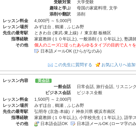
受験対策
大学受験
趣味と学ぶ
母国の家庭料理
,
文学
添削や翻訳
添削
レッスン料金
4,000円 ～ 5,000円
レッスン場所
みずほ台 , 鶴瀬 , ふじみ野
先生の最寄駅
ときわ台 (東武-東上線) / 東京都 板橋区
指導経験
家庭教師 (１０年以上), 一般添削 (１０年以上), 塾講師
その他
個人のニーズに従ったあらゆるタイプの目的で人々
日本語メールOK (ひらがなのみ)
この先生に質問する
お気に入りへ追加
レッスン内容
英会話
一般会話
日常会話
,
旅行会話
,
リスニン
ビジネス会話
ビジネス全般
レッスン料金
1,500円 ～ 2,000円
レッスン場所
みずほ台 , 鶴瀬 , ふじみ野
先生の最寄駅
弘明寺 (京急-本線) / 神奈川県 横浜市南区
指導経験
家庭教師 (１０年以上), 小学校先生 (１年以上), 語学
その他
日本語会話OK
日本語メールOK (ローマ字のみ