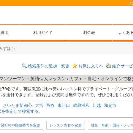
ロ
ス説明
利用ガイド
料金表
よくあ
みずほ台
検索条件の追加・変更
お気に入りへ
紹介サービ
マンツーマン・英語個人レッスン / カフェ・自宅・オンラインで格安 
は
79
名です。英語教室に比べ安いレッスン料でプライベート・グループ
ルを送付できます。登録および質問は無料ですので、ぜひご利用くださ
さいたま新都心
大宮
熊谷
東川口
武蔵浦和
川越
和光市
駅を指定して検索する。
市区町村や郵便番号を変更
レッスン内容を変更
性別・年齢・国籍・レッ