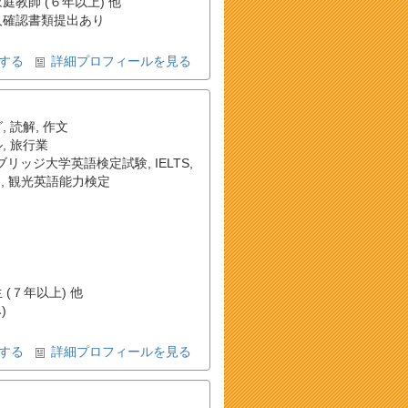
家庭教師 (６年以上) 他
確認書類提出あり
する
詳細プロフィールを見る
グ
,
読解
,
作文
ル
,
旅行業
ブリッジ大学英語検定試験
,
IELTS
,
）
,
観光英語能力検定
 (７年以上) 他
)
する
詳細プロフィールを見る