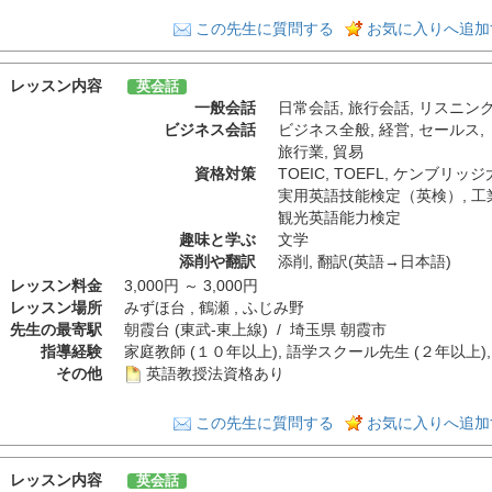
この先生に質問する
お気に入りへ追加
レッスン内容
英会話
一般会話
日常会話
,
旅行会話
,
リスニン
ビジネス会話
ビジネス全般
,
経営
,
セールス
,
旅行業
,
貿易
資格対策
TOEIC
,
TOEFL
,
ケンブリッジ
実用英語技能検定（英検）
,
工
観光英語能力検定
趣味と学ぶ
文学
添削や翻訳
添削
,
翻訳(英語→日本語)
レッスン料金
3,000円 ～ 3,000円
レッスン場所
みずほ台 , 鶴瀬 , ふじみ野
先生の最寄駅
朝霞台 (東武-東上線) / 埼玉県 朝霞市
指導経験
家庭教師 (１０年以上), 語学スクール先生 (２年以上),
その他
英語教授法資格あり
この先生に質問する
お気に入りへ追加
レッスン内容
英会話