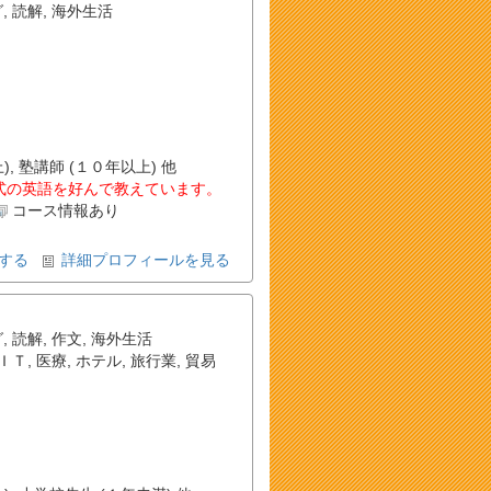
グ
,
読解
,
海外生活
, 塾講師 (１０年以上) 他
形式の英語を好んで教えています。
コース情報あり
する
詳細プロフィールを見る
グ
,
読解
,
作文
,
海外生活
ＩＴ
,
医療
,
ホテル
,
旅行業
,
貿易