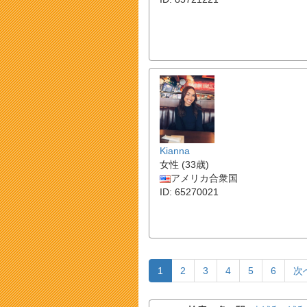
Kianna
女性 (33歳)
アメリカ合衆国
ID: 65270021
1
2
3
4
5
6
次