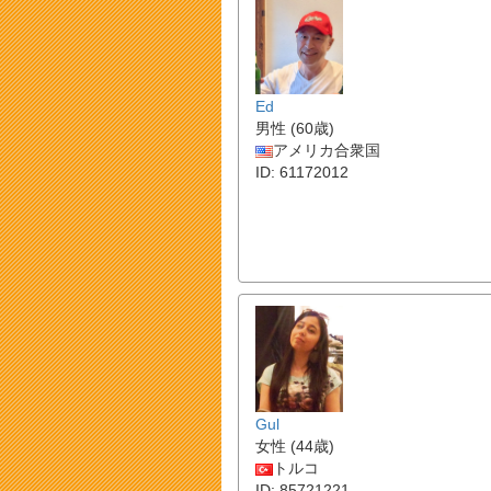
Ed
男性 (60歳)
アメリカ合衆国
ID: 61172012
Gul
女性 (44歳)
トルコ
ID: 85721221