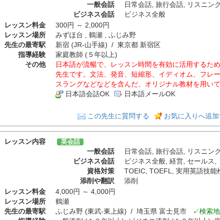
一般会話
日常会話
,
旅行会話
,
リスニン
ビジネス会話
ビジネス全般
レッスン料金
300円 ～ 2,000円
レッスン場所
みずほ台 , 鶴瀬 , ふじみ野
先生の最寄駅
新宿 (JR-山手線) / 東京都 新宿区
指導経験
家庭教師 (５年以上)
その他
日本語が流暢で、レッスン時間を有効に活用するた
先生です。文法、発音、短縮形、イディオム、フレ
スラングなどなどを含んだ、オリジナル教材を用い
日本語会話OK
日本語メールOK
この先生に質問する
お気に入りへ追加
レッスン内容
英会話
一般会話
日常会話
,
旅行会話
,
リスニン
ビジネス会話
ビジネス全般
,
経営
,
セールス
,
資格対策
TOEIC
,
TOEFL
,
実用英語技能
添削や翻訳
添削
レッスン料金
4,000円 ～ 4,000円
レッスン場所
鶴瀬
先生の最寄駅
ふじみ野 (東武-東上線) / 埼玉県 富士見市
✓検索地