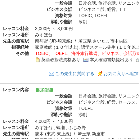
一般会話
日常会話
,
旅行会話
,
リスニン
ビジネス会話
ビジネス全般
,
経営
,
ＩＴ
資格対策
TOEIC
,
TOEFL
添削や翻訳
添削
レッスン料金
3,000円 ～ 3,000円
レッスン場所
みずほ台
先生の最寄駅
南与野 (JR-埼京線) / 埼玉県 さいたま市中央区
指導経験
家庭教師 (１０年以上), 語学スクール先生 (１０年以上)
その他
TOEIC、TOEFL、海外旅行準備、ビジネス、会話
英語教授法資格あり
本人確認書類提出あり
この先生に質問する
お気に入りへ追加
レッスン内容
英会話
一般会話
日常会話
,
旅行会話
,
リスニン
ビジネス会話
ビジネス全般
,
経営
,
セールス
,
資格対策
TOEFL
添削や翻訳
添削
レッスン料金
4,000円 ～ 4,500円
レッスン場所
みずほ台 , 鶴瀬 , ふじみ野
先生の最寄駅
志木 (東武-東上線) / 埼玉県 新座市