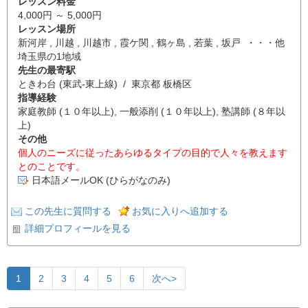
レッスン料金
4,000円 ～ 5,000円
レッスン場所
新河岸 , 川越 , 川越市 , 霞ケ関 , 鶴ヶ島 , 若葉 , 坂戸 ・・・他
埼玉県の1地域
先生の最寄駅
ときわ台 (東武-東上線) / 東京都 板橋区
指導経験
家庭教師 (１０年以上), 一般添削 (１０年以上), 塾講師 (８年以
上)
その他
個人のニーズに従ったあらゆるタイプの目的で人々を教えます
とのことです。
日本語メールOK (ひらがなのみ)
この先生に質問する
お気に入りへ追加する
詳細プロフィールを見る
1
2
3
4
5
6
次へ>