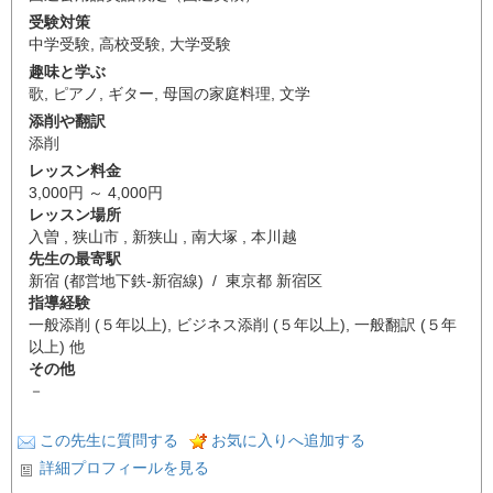
受験対策
中学受験
,
高校受験
,
大学受験
趣味と学ぶ
歌
,
ピアノ
,
ギター
,
母国の家庭料理
,
文学
添削や翻訳
添削
レッスン料金
3,000円 ～ 4,000円
レッスン場所
入曽 , 狭山市 , 新狭山 , 南大塚 , 本川越
先生の最寄駅
新宿 (都営地下鉄-新宿線) / 東京都 新宿区
指導経験
一般添削 (５年以上), ビジネス添削 (５年以上), 一般翻訳 (５年
以上) 他
その他
－
この先生に質問する
お気に入りへ追加する
詳細プロフィールを見る