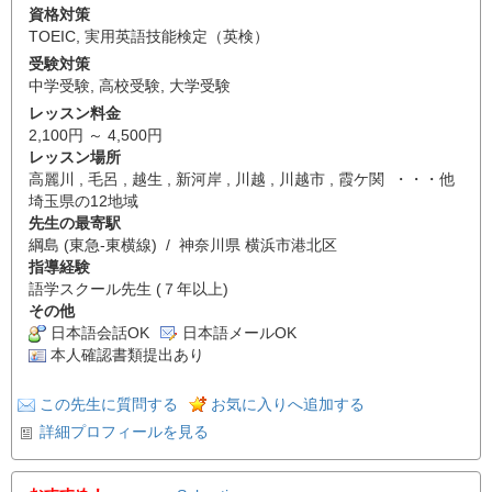
資格対策
TOEIC
,
実用英語技能検定（英検）
受験対策
中学受験
,
高校受験
,
大学受験
レッスン料金
2,100円 ～ 4,500円
レッスン場所
高麗川 , 毛呂 , 越生 , 新河岸 , 川越 , 川越市 , 霞ケ関 ・・・他
埼玉県の12地域
先生の最寄駅
綱島 (東急-東横線) / 神奈川県 横浜市港北区
指導経験
語学スクール先生 (７年以上)
その他
日本語会話OK
日本語メールOK
本人確認書類提出あり
この先生に質問する
お気に入りへ追加する
詳細プロフィールを見る