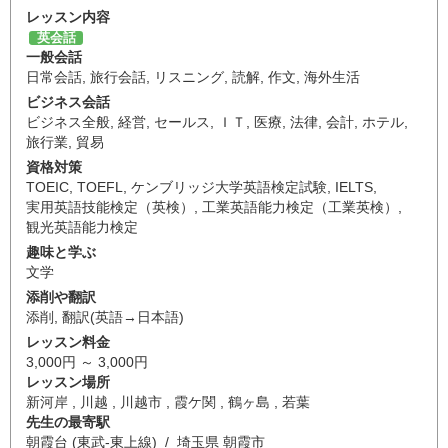
レッスン内容
英会話
一般会話
日常会話
,
旅行会話
,
リスニング
,
読解
,
作文
,
海外生活
ビジネス会話
ビジネス全般
,
経営
,
セールス
,
ＩＴ
,
医療
,
法律
,
会計
,
ホテル
,
旅行業
,
貿易
資格対策
TOEIC
,
TOEFL
,
ケンブリッジ大学英語検定試験
,
IELTS
,
実用英語技能検定（英検）
,
工業英語能力検定（工業英検）
,
観光英語能力検定
趣味と学ぶ
文学
添削や翻訳
添削
,
翻訳(英語→日本語)
レッスン料金
3,000円 ～ 3,000円
レッスン場所
新河岸 , 川越 , 川越市 , 霞ケ関 , 鶴ヶ島 , 若葉
先生の最寄駅
朝霞台 (東武-東上線) / 埼玉県 朝霞市