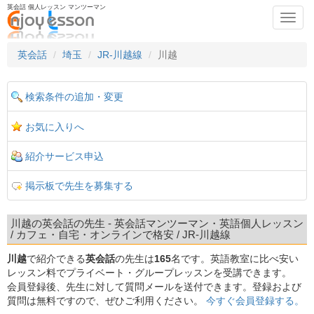
英会話 個人レッスン マンツーマン
Toggl
navig
英会話
埼玉
JR-川越線
川越
検索条件の追加・変更
お気に入りへ
紹介サービス申込
掲示板で先生を募集する
川越の英会話の先生 - 英会話マンツーマン・英語個人レッスン
/ カフェ・自宅・オンラインで格安 / JR-川越線
川越
で紹介できる
英会話
の先生は
165
名です。英語教室に比べ安い
レッスン料でプライベート・グループレッスンを受講できます。
会員登録後、先生に対して質問メールを送付できます。登録および
質問は無料ですので、ぜひご利用ください。
今すぐ会員登録する。