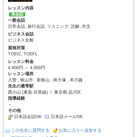
レッスン内容
英会話
一般会話
日常会話
,
旅行会話
,
リスニング
,
読解
,
作文
ビジネス会話
ビジネス全般
資格対策
TOEIC
,
TOEFL
レッスン料金
4,900円 ～ 4,900円
レッスン場所
入曽 , 狭山市 , 新狭山 , 南大塚 , 本川越
先生の最寄駅
西小山 (東急-目黒線) / 東京都 品川区
指導経験
－
その他
日本語会話OK
日本語メールOK
この先生に質問する
お気に入りへ追加する