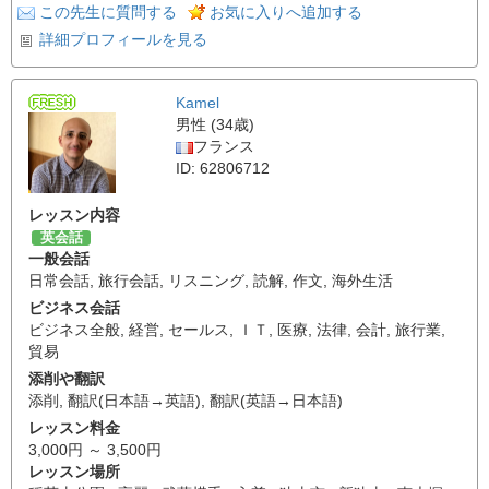
この先生に質問する
お気に入りへ追加する
詳細プロフィールを見る
Kamel
男性 (34歳)
フランス
ID: 62806712
レッスン内容
英会話
一般会話
日常会話
,
旅行会話
,
リスニング
,
読解
,
作文
,
海外生活
ビジネス会話
ビジネス全般
,
経営
,
セールス
,
ＩＴ
,
医療
,
法律
,
会計
,
旅行業
,
貿易
添削や翻訳
添削
,
翻訳(日本語→英語)
,
翻訳(英語→日本語)
レッスン料金
3,000円 ～ 3,500円
レッスン場所