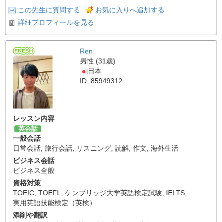
この先生に質問する
お気に入りへ追加する
詳細プロフィールを見る
Ren
男性 (31歳)
日本
ID: 85949312
レッスン内容
英会話
一般会話
日常会話
,
旅行会話
,
リスニング
,
読解
,
作文
,
海外生活
ビジネス会話
ビジネス全般
資格対策
TOEIC
,
TOEFL
,
ケンブリッジ大学英語検定試験
,
IELTS
,
実用英語技能検定（英検）
添削や翻訳