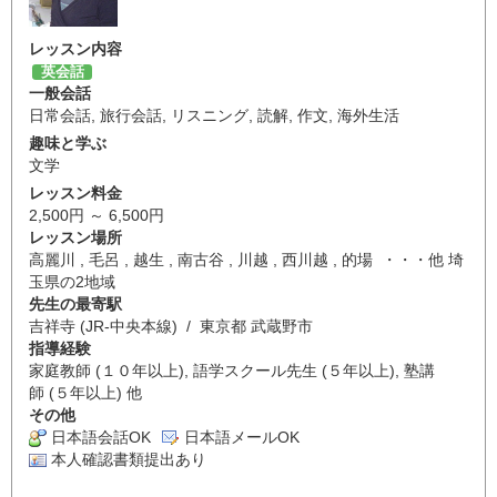
レッスン内容
英会話
一般会話
日常会話
,
旅行会話
,
リスニング
,
読解
,
作文
,
海外生活
趣味と学ぶ
文学
レッスン料金
2,500円 ～ 6,500円
レッスン場所
高麗川 , 毛呂 , 越生 , 南古谷 , 川越 , 西川越 , 的場 ・・・他 埼
玉県の2地域
先生の最寄駅
吉祥寺 (JR-中央本線) / 東京都 武蔵野市
指導経験
家庭教師 (１０年以上), 語学スクール先生 (５年以上), 塾講
師 (５年以上) 他
その他
日本語会話OK
日本語メールOK
本人確認書類提出あり