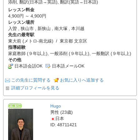
添削
,
翻訳(日本語→英語)
,
翻訳(英語→日本語)
レッスン料金
4,900円 ～ 4,900円
レッスン場所
入曽 , 狭山市 , 新狭山 , 南大塚 , 本川越
先生の最寄駅
東大前 (メトロ-南北線) / 東京都 文京区
指導経験
家庭教師 (９年以上), 一般添削 (９年以上), 一般翻訳 (９年以上)
その他
日本語会話OK
日本語メールOK
この先生に質問する
お気に入りへ追加する
詳細プロフィールを見る
Hugo
男性 (23歳)
日本
ID: 48711421