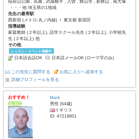
稲荷山公園 , 高麗 , 武蔵横手 , 入曽 , 狭山市 , 新狭山 , 南大塚
・・・他 埼玉県の1地域
先生の最寄駅
西新宿 (メトロ-丸ノ内線) / 東京都 新宿区
指導経験
家庭教師 (２年以上), 語学スクール先生 (２年以上), 小学校先
生 (２年以上) 他
その他
レッスン・イベント掲載中
日本語会話OK
日本語メールOK (ローマ字のみ)
この先生に質問する
お気に入りへ追加する
詳細プロフィールを見る
おすすめ！
Mark
男性 (64歳)
イギリス
ID: 47218801