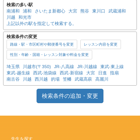
検索の多い駅
南浦和
浦和
さいたま新都心
大宮
熊谷
東川口
武蔵浦和
川越
和光市
上記以外の駅を指定して検索する。
検索条件の変更
路線・駅・市区町村や郵便番号を変更
レッスン内容を変更
性別・年齢・国籍・レッスン対象や料金を変更
埼玉県
川越市(〒350)
JR-八高線
JR-川越線
東武-東上線
東武-越生線
西武-池袋線
西武-新宿線
大宮
日進
指扇
南古谷
川越
西川越
的場
笠幡
武蔵高萩
高麗川
検索条件の追加・変更
先生を探す