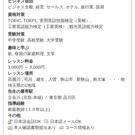
ビジネス会話
ビジネス全般
,
経営
,
セールス
,
ホテル
,
旅行業
,
貿易
資格対策
TOEIC
,
TOEFL
,
実用英語技能検定（英検）
,
工業英語能力検定（工業英検）
,
観光英語能力検定
受験対策
中学受験
,
高校受験
,
大学受験
趣味と学ぶ
歌
,
母国の家庭料理
,
文学
レッスン料金
3,000円 ～ 3,000円
レッスン場所
高麗川 , 毛呂 , 越生 , 入曽 , 狭山市 , 新狭山 , 南大塚 ・・・他
埼玉県の1地域
先生の最寄駅
立会川 (京急-本線) / 東京都 品川区
指導経験
家庭教師 (１０年以上)
その他
日本語会話OK
日本語メールOK
本人確認書類提出あり
コース情報あり