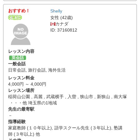
おすすめ！
Shelly
女性 (42歳)
カナダ
ID: 37160812
レッスン内容
英会話
一般会話
日常会話
,
旅行会話
,
海外生活
レッスン料金
4,000円 ～ 4,000円
レッスン場所
稲荷山公園 , 高麗 , 武蔵横手 , 入曽 , 狭山市 , 新狭山 , 南大塚
・・・他 埼玉県の1地域
先生の最寄駅
－
指導経験
家庭教師 (１０年以上), 語学スクール先生 (３年以上), 塾講
師 (３年以上) 他