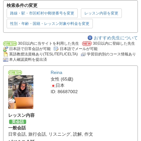
検索条件の変更
路線・駅・市区町村や郵便番号を変更
レッスン内容を変更
性別・年齢・国籍・レッスン対象や料金を変更
おすすめ先生について
30日以内に当サイトを利用した先生
30日以内に登録した先生
日本語で日常会話が可能
日本語でメールが可能
英語教授法資格あり(TESL/TEFL/CELTA)
学習目的別のコース情報あり
本人確認資料を提出済
Reina
女性 (65歳)
日本
ID: 86687002
レッスン内容
英会話
一般会話
日常会話
,
旅行会話
,
リスニング
,
読解
,
作文