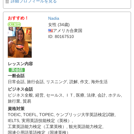
詳細プロフィールを見る
おすすめ！
Nadia
女性 (34歳)
アメリカ合衆国
ID: 80167510
レッスン内容
英会話
一般会話
日常会話
,
旅行会話
,
リスニング
,
読解
,
作文
,
海外生活
ビジネス会話
ビジネス全般
,
経営
,
セールス
,
ＩＴ
,
医療
,
法律
,
会計
,
ホテル
,
旅行業
,
貿易
資格対策
TOEIC
,
TOEFL
,
TOPEC
,
ケンブリッジ大学英語検定試験
,
IELTS
,
実用英語技能検定（英検）
,
工業英語能力検定（工業英検）
,
観光英語能力検定
,
国連公用語英語検定（国連英検）