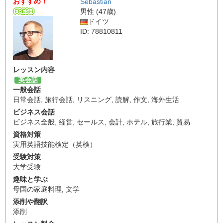
おすすめ！
Sebastian
男性 (47歳)
ドイツ
ID: 78810811
レッスン内容
英会話
一般会話
日常会話
,
旅行会話
,
リスニング
,
読解
,
作文
,
海外生活
ビジネス会話
ビジネス全般
,
経営
,
セールス
,
会計
,
ホテル
,
旅行業
,
貿易
資格対策
実用英語技能検定（英検）
受験対策
大学受験
趣味と学ぶ
母国の家庭料理
,
文学
添削や翻訳
添削