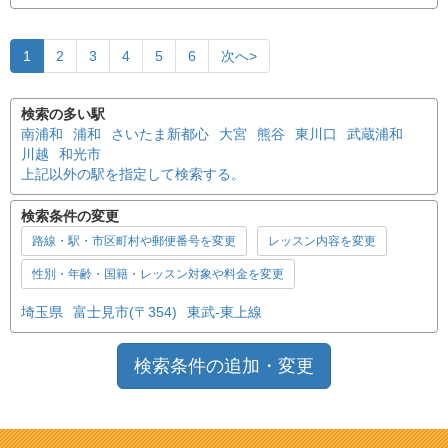
1
2
3
4
5
6
次へ>
検索の多い駅
南浦和
浦和
さいたま新都心
大宮
熊谷
東川口
武蔵浦和
川越
和光市
上記以外の駅を指定して検索する。
検索条件の変更
路線・駅・市区町村や郵便番号を変更
レッスン内容を変更
性別・年齢・国籍・レッスン対象や料金を変更
埼玉県
富士見市(〒354)
東武-東上線
検索条件の追加・変更