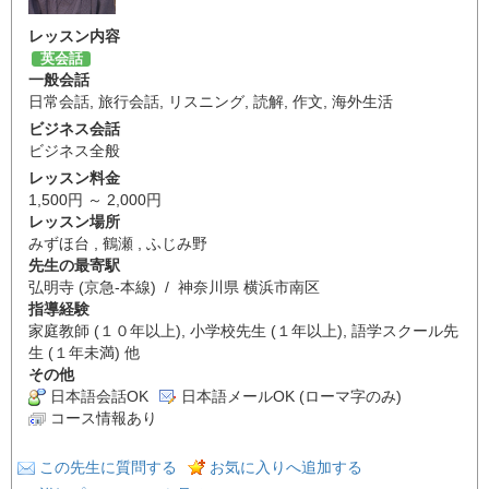
レッスン内容
英会話
一般会話
日常会話
,
旅行会話
,
リスニング
,
読解
,
作文
,
海外生活
ビジネス会話
ビジネス全般
レッスン料金
1,500円 ～ 2,000円
レッスン場所
みずほ台 , 鶴瀬 , ふじみ野
先生の最寄駅
弘明寺 (京急-本線) / 神奈川県 横浜市南区
指導経験
家庭教師 (１０年以上), 小学校先生 (１年以上), 語学スクール先
生 (１年未満) 他
その他
日本語会話OK
日本語メールOK (ローマ字のみ)
コース情報あり
この先生に質問する
お気に入りへ追加する