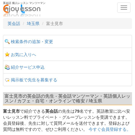
英会話 個人レッスン マンツーマン
Toggl
navig
英会話
埼玉県
富士見市
検索条件の追加・変更
お気に入りへ
紹介サービス申込
掲示板で先生を募集する
富士見市の英会話の先生 - 英会話マンツーマン・英語個人レッ
スン / カフェ・自宅・オンラインで格安 / 埼玉県
富士見市
で紹介できる
英会話
の先生は
79
名です。英語教室に比べ安
いレッスン料でプライベート・グループレッスンを受講できます。
会員登録後、先生に対して質問メールを送付できます。登録および
質問は無料ですので、ぜひご利用ください。
今すぐ会員登録する。