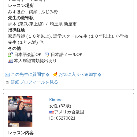
レッスン場所
みずほ台 , 鶴瀬 , ふじみ野
先生の最寄駅
志木 (東武-東上線) / 埼玉県 新座市
指導経験
家庭教師 (１０年以上), 語学スクール先生 (１０年以上), 小学校
先生 (１年未満) 他
その他
日本語会話OK
日本語メールOK
本人確認書類提出あり
この先生に質問する
お気に入りへ追加する
詳細プロフィールを見る
Kianna
女性 (33歳)
アメリカ合衆国
ID: 65270021
レッスン内容