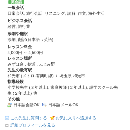
英会話
一般会話
日常会話
,
旅行会話
,
リスニング
,
読解
,
作文
,
海外生活
ビジネス会話
経営
,
旅行業
添削や翻訳
添削
,
翻訳(日本語→英語)
レッスン料金
4,000円 ～ 4,500円
レッスン場所
みずほ台 , 鶴瀬 , ふじみ野
先生の最寄駅
和光市 (メトロ-有楽町線) / 埼玉県 和光市
指導経験
小学校先生 (３年以上), 家庭教師 (２年以上), 語学スクール先
生 (２年以上) 他
その他
日本語会話OK
日本語メールOK
この先生に質問する
お気に入りへ追加する
詳細プロフィールを見る