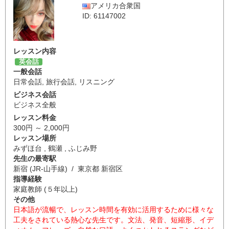
アメリカ合衆国
ID: 61147002
レッスン内容
英会話
一般会話
日常会話
,
旅行会話
,
リスニング
ビジネス会話
ビジネス全般
レッスン料金
300円 ～ 2,000円
レッスン場所
みずほ台 , 鶴瀬 , ふじみ野
先生の最寄駅
新宿 (JR-山手線) / 東京都 新宿区
指導経験
家庭教師 (５年以上)
その他
日本語が流暢で、レッスン時間を有効に活用するために様々な
工夫をされている熱心な先生です。文法、発音、短縮形、イデ