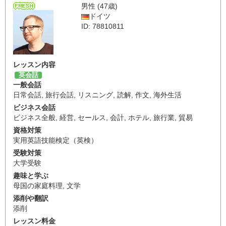
男性 (47歳)
ドイツ
ID: 78810811
レッスン内容
英会話
一般会話
日常会話
,
旅行会話
,
リスニング
,
読解
,
作文
,
海外生活
ビジネス会話
ビジネス全般
,
経営
,
セールス
,
会計
,
ホテル
,
旅行業
,
貿易
資格対策
実用英語技能検定（英検）
受験対策
大学受験
趣味と学ぶ
母国の家庭料理
,
文学
添削や翻訳
添削
レッスン料金