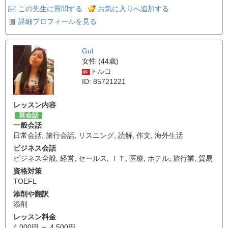
この先生に質問する
お気に入りへ追加する
詳細プロフィールを見る
Gul
女性 (44歳)
トルコ
ID: 85721221
レッスン内容
英会話
一般会話
日常会話
,
旅行会話
,
リスニング
,
読解
,
作文
,
海外生活
ビジネス会話
ビジネス全般
,
経営
,
セールス
,
ＩＴ
,
医療
,
ホテル
,
旅行業
,
貿易
資格対策
TOEFL
添削や翻訳
添削
レッスン料金
4,000円 ～ 4,500円