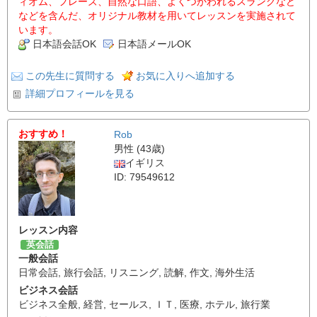
ィオム、フレーズ、自然な口語、よくつかわれるスラングなど
などを含んだ、オリジナル教材を用いてレッスンを実施されて
います。
日本語会話OK
日本語メールOK
この先生に質問する
お気に入りへ追加する
詳細プロフィールを見る
おすすめ！
Rob
男性 (43歳)
イギリス
ID: 79549612
レッスン内容
英会話
一般会話
日常会話
,
旅行会話
,
リスニング
,
読解
,
作文
,
海外生活
ビジネス会話
ビジネス全般
,
経営
,
セールス
,
ＩＴ
,
医療
,
ホテル
,
旅行業