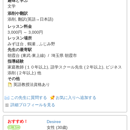
趣味と学ぶ
文学
添削や翻訳
添削
,
翻訳(英語→日本語)
レッスン料金
3,000円 ～ 3,000円
レッスン場所
みずほ台 , 鶴瀬 , ふじみ野
先生の最寄駅
朝霞台 (東武-東上線) / 埼玉県 朝霞市
指導経験
家庭教師 (１０年以上), 語学スクール先生 (２年以上), ビジネス
添削 (２年以上) 他
その他
英語教授法資格あり
この先生に質問する
お気に入りへ追加する
詳細プロフィールを見る
おすすめ！
Desiree
女性 (30歳)