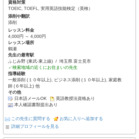
資格対策
TOEIC
,
TOEFL
,
実用英語技能検定（英検）
添削や翻訳
添削
レッスン料金
4,000円 ～ 4,000円
レッスン場所
鶴瀬
先生の最寄駅
ふじみ野 (東武-東上線) / 埼玉県 富士見市
✓検索地域の近くにお住まいの先生
指導経験
一般添削 (１０年以上), ビジネス添削 (１０年以上), 家庭教
師 (６年以上) 他
その他
日本語メールOK
英語教授法資格あり
本人確認書類提出あり
この先生に質問する
お気に入りへ追加する
詳細プロフィールを見る