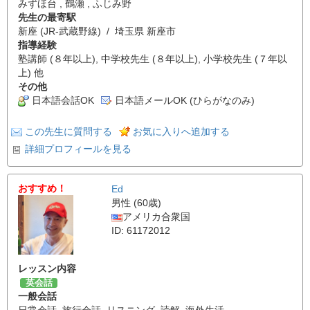
みずほ台 , 鶴瀬 , ふじみ野
先生の最寄駅
新座 (JR-武蔵野線) / 埼玉県 新座市
指導経験
塾講師 (８年以上), 中学校先生 (８年以上), 小学校先生 (７年以
上) 他
その他
日本語会話OK
日本語メールOK (ひらがなのみ)
この先生に質問する
お気に入りへ追加する
詳細プロフィールを見る
おすすめ！
Ed
男性 (60歳)
アメリカ合衆国
ID: 61172012
レッスン内容
英会話
一般会話
日常会話
,
旅行会話
,
リスニング
,
読解
,
海外生活