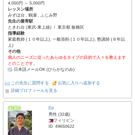
4,000円 ～ 5,000円
レッスン場所
みずほ台 , 鶴瀬 , ふじみ野
先生の最寄駅
ときわ台 (東武-東上線) / 東京都 板橋区
指導経験
家庭教師 (１０年以上), 一般添削 (１０年以上), 塾講師 (８年以
上)
その他
個人のニーズに従ったあらゆるタイプの目的で人々を教えます
とのことです。
日本語メールOK (ひらがなのみ)
この先生に質問する
お気に入りへ追加する
詳細プロフィールを見る
Ed
男性 (32歳)
フィリピン
ID: 49650622