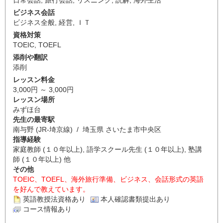
ビジネス会話
ビジネス全般
,
経営
,
ＩＴ
資格対策
TOEIC
,
TOEFL
添削や翻訳
添削
レッスン料金
3,000円 ～ 3,000円
レッスン場所
みずほ台
先生の最寄駅
南与野 (JR-埼京線) / 埼玉県 さいたま市中央区
指導経験
家庭教師 (１０年以上), 語学スクール先生 (１０年以上), 塾講
師 (１０年以上) 他
その他
TOEIC、TOEFL、海外旅行準備、ビジネス、会話形式の英語
を好んで教えています。
英語教授法資格あり
本人確認書類提出あり
コース情報あり