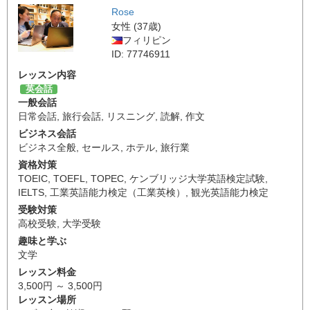
Rose
女性 (37歳)
フィリピン
ID: 77746911
レッスン内容
英会話
一般会話
日常会話
,
旅行会話
,
リスニング
,
読解
,
作文
ビジネス会話
ビジネス全般
,
セールス
,
ホテル
,
旅行業
資格対策
TOEIC
,
TOEFL
,
TOPEC
,
ケンブリッジ大学英語検定試験
,
IELTS
,
工業英語能力検定（工業英検）
,
観光英語能力検定
受験対策
高校受験
,
大学受験
趣味と学ぶ
文学
レッスン料金
3,500円 ～ 3,500円
レッスン場所