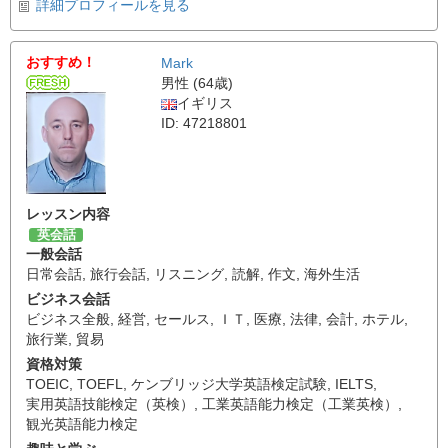
詳細プロフィールを見る
おすすめ！
Mark
男性 (64歳)
イギリス
ID: 47218801
レッスン内容
英会話
一般会話
日常会話
,
旅行会話
,
リスニング
,
読解
,
作文
,
海外生活
ビジネス会話
ビジネス全般
,
経営
,
セールス
,
ＩＴ
,
医療
,
法律
,
会計
,
ホテル
,
旅行業
,
貿易
資格対策
TOEIC
,
TOEFL
,
ケンブリッジ大学英語検定試験
,
IELTS
,
実用英語技能検定（英検）
,
工業英語能力検定（工業英検）
,
観光英語能力検定