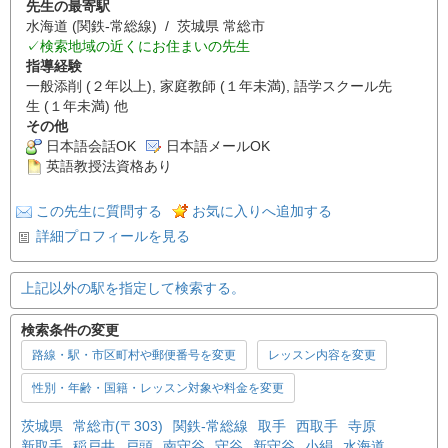
先生の最寄駅
水海道 (関鉄-常総線) / 茨城県 常総市
✓検索地域の近くにお住まいの先生
指導経験
一般添削 (２年以上), 家庭教師 (１年未満), 語学スクール先
生 (１年未満) 他
その他
日本語会話OK
日本語メールOK
英語教授法資格あり
この先生に質問する
お気に入りへ追加する
詳細プロフィールを見る
上記以外の駅を指定して検索する。
検索条件の変更
路線・駅・市区町村や郵便番号を変更
レッスン内容を変更
性別・年齢・国籍・レッスン対象や料金を変更
茨城県
常総市(〒303)
関鉄-常総線
取手
西取手
寺原
新取手
稲戸井
戸頭
南守谷
守谷
新守谷
小絹
水海道