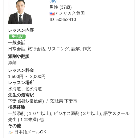
Jay
男性 (37歳)
アメリカ合衆国
ID: 50852410
レッスン内容
英会話
一般会話
日常会話
,
旅行会話
,
リスニング
,
読解
,
作文
添削や翻訳
添削
レッスン料金
1,500円 ～ 2,000円
レッスン場所
水海道 , 北水海道
先生の最寄駅
下妻 (関鉄-常総線) / 茨城県 下妻市
指導経験
一般添削 (１０年以上), ビジネス添削 (３年以上), 語学スクール
先生 (１年未満) 他
その他
日本語メールOK