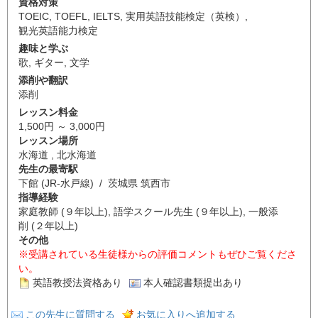
資格対策
TOEIC
,
TOEFL
,
IELTS
,
実用英語技能検定（英検）
,
観光英語能力検定
趣味と学ぶ
歌
,
ギター
,
文学
添削や翻訳
添削
レッスン料金
1,500円 ～ 3,000円
レッスン場所
水海道 , 北水海道
先生の最寄駅
下館 (JR-水戸線) / 茨城県 筑西市
指導経験
家庭教師 (９年以上), 語学スクール先生 (９年以上), 一般添
削 (２年以上)
その他
※受講されている生徒様からの評価コメントもぜひご覧くださ
い。
英語教授法資格あり
本人確認書類提出あり
この先生に質問する
お気に入りへ追加する