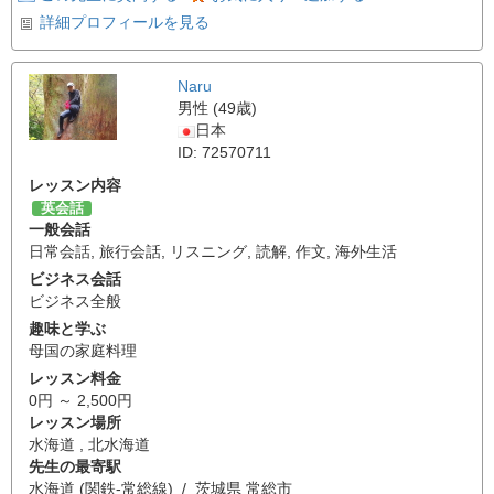
詳細プロフィールを見る
Naru
男性 (49歳)
日本
ID: 72570711
レッスン内容
英会話
一般会話
日常会話
,
旅行会話
,
リスニング
,
読解
,
作文
,
海外生活
ビジネス会話
ビジネス全般
趣味と学ぶ
母国の家庭料理
レッスン料金
0円 ～ 2,500円
レッスン場所
水海道 , 北水海道
先生の最寄駅
水海道 (関鉄-常総線) / 茨城県 常総市