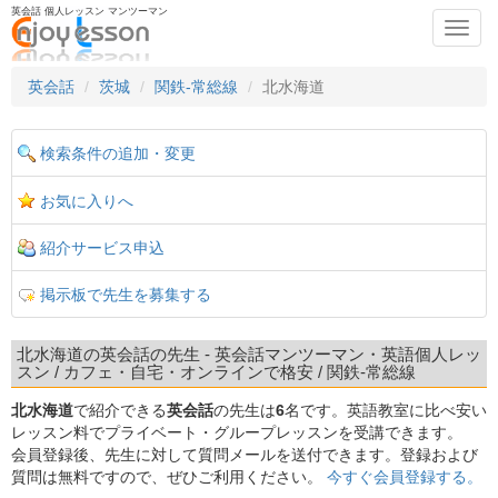
英会話 個人レッスン マンツーマン
Toggl
navig
英会話
茨城
関鉄-常総線
北水海道
検索条件の追加・変更
お気に入りへ
紹介サービス申込
掲示板で先生を募集する
北水海道の英会話の先生 - 英会話マンツーマン・英語個人レッ
スン / カフェ・自宅・オンラインで格安 / 関鉄-常総線
北水海道
で紹介できる
英会話
の先生は
6
名です。英語教室に比べ安い
レッスン料でプライベート・グループレッスンを受講できます。
会員登録後、先生に対して質問メールを送付できます。登録および
質問は無料ですので、ぜひご利用ください。
今すぐ会員登録する。