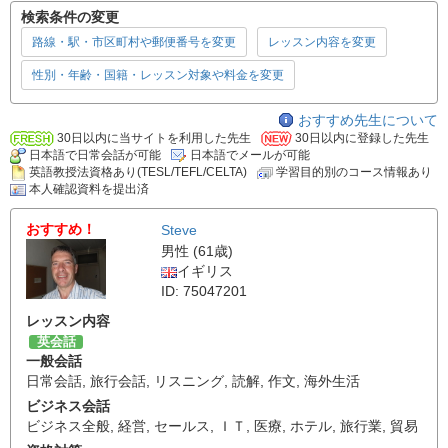
検索条件の変更
路線・駅・市区町村や郵便番号を変更
レッスン内容を変更
性別・年齢・国籍・レッスン対象や料金を変更
おすすめ先生について
30日以内に当サイトを利用した先生
30日以内に登録した先生
日本語で日常会話が可能
日本語でメールが可能
英語教授法資格あり(TESL/TEFL/CELTA)
学習目的別のコース情報あり
本人確認資料を提出済
おすすめ！
Steve
男性 (61歳)
イギリス
ID: 75047201
レッスン内容
英会話
一般会話
日常会話
,
旅行会話
,
リスニング
,
読解
,
作文
,
海外生活
ビジネス会話
ビジネス全般
,
経営
,
セールス
,
ＩＴ
,
医療
,
ホテル
,
旅行業
,
貿易