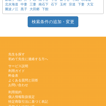
北水海道
中妻
三妻
南石下
石下
玉村
宗道
下妻
大宝
騰波ノ江
黒子
大田郷
下館
検索条件の追加・変更
先生を探す
初めて先生に連絡する方へ
サービス説明
利用ガイド
料金表
よくある質問と回答
お問い合わせ
利用規約
個人情報取扱規定
特定商取引法に基づく表記