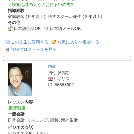
✓検索地域の近くにお住まいの先生
指導経験
家庭教師 (５年以上), 語学スクール先生 (３年以上)
その他
日本語会話OK
日本語メールOK
この先生に質問する
お気に入りへ追加する
詳細プロフィールを見る
Phil
男性 (62歳)
イギリス
ID: 56568602
レッスン内容
英会話
一般会話
日常会話
,
リスニング
,
読解
,
海外生活
ビジネス会話
ビジネス全般
,
ホテル