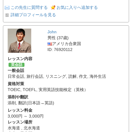
この先生に質問する
お気に入りへ追加する
詳細プロフィールを見る
John
男性 (37歳)
アメリカ合衆国
ID: 76920112
レッスン内容
英会話
一般会話
日常会話
,
旅行会話
,
リスニング
,
読解
,
作文
,
海外生活
資格対策
TOEIC
,
TOEFL
,
実用英語技能検定（英検）
添削や翻訳
添削
,
翻訳(日本語→英語)
レッスン料金
3,000円 ～ 3,000円
レッスン場所
水海道 , 北水海道