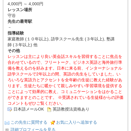
4,000円 ～ 4,000円
レッスン場所
守谷
先生の最寄駅
－
指導経験
家庭教師 (１０年以上), 語学スクール先生 (３年以上), 塾講
師 (３年以上) 他
その他
レッスンは主により良い英会話スキルを習得することに焦点を
合わせているので、フリートーク、ビジネス英語と海外旅行準
備を教えるのを好みます。日本に来る前、インターナショナル
語学スクールで2年以上の間、英語の先生をしていました。い
ろいろな英語力とアクセントを全年齢の生徒に教えた経験があ
ります。生徒たちに暖かくて親しみやすい学習環境を提供する
ことによって効果的に教え、コミュニケーションをはかること
ができますとのことです。 ※受講されている生徒様からの評価
コメントもぜひご覧ください。
日本語メールOK
英語教授法資格あり
この先生に質問する
お気に入りへ追加する
詳細プロフィールを見る