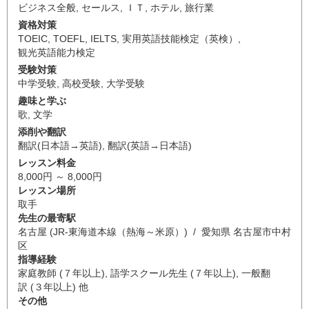
ビジネス全般
,
セールス
,
ＩＴ
,
ホテル
,
旅行業
資格対策
TOEIC
,
TOEFL
,
IELTS
,
実用英語技能検定（英検）
,
観光英語能力検定
受験対策
中学受験
,
高校受験
,
大学受験
趣味と学ぶ
歌
,
文学
添削や翻訳
翻訳(日本語→英語)
,
翻訳(英語→日本語)
レッスン料金
8,000円 ～ 8,000円
レッスン場所
取手
先生の最寄駅
名古屋 (JR-東海道本線（熱海～米原）) / 愛知県 名古屋市中村
区
指導経験
家庭教師 (７年以上), 語学スクール先生 (７年以上), 一般翻
訳 (３年以上) 他
その他