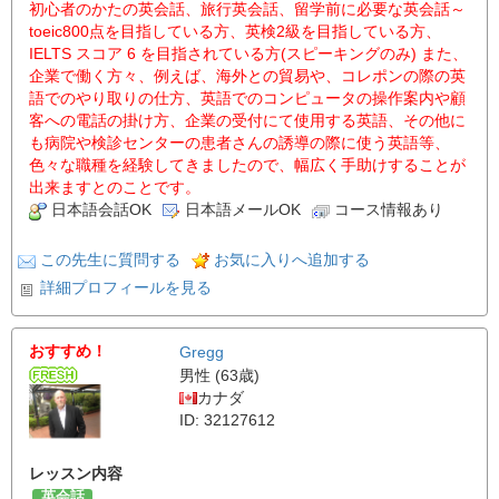
初心者のかたの英会話、旅行英会話、留学前に必要な英会話～
toeic800点を目指している方、英検2級を目指している方、
IELTS スコア 6 を目指されている方(スピーキングのみ) また、
企業で働く方々、例えば、海外との貿易や、コレポンの際の英
語でのやり取りの仕方、英語でのコンピュータの操作案内や顧
客への電話の掛け方、企業の受付にて使用する英語、その他に
も病院や検診センターの患者さんの誘導の際に使う英語等、
色々な職種を経験してきましたので、幅広く手助けすることが
出来ますとのことです。
日本語会話OK
日本語メールOK
コース情報あり
この先生に質問する
お気に入りへ追加する
詳細プロフィールを見る
おすすめ！
Gregg
男性 (63歳)
カナダ
ID: 32127612
レッスン内容
英会話