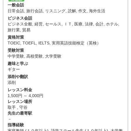
一般会話
日常会話
,
旅行会話
,
リスニング
,
読解
,
作文
,
海外生活
ビジネス会話
ビジネス全般
,
経営
,
セールス
,
ＩＴ
,
医療
,
法律
,
会計
,
ホテル
,
旅行業
,
貿易
資格対策
TOEIC
,
TOEFL
,
IELTS
,
実用英語技能検定（英検）
受験対策
中学受験
,
高校受験
,
大学受験
趣味と学ぶ
ギター
添削や翻訳
添削
レッスン料金
1,500円 ～ 4,000円
レッスン場所
取手 , 守谷
先生の最寄駅
－
指導経験
家庭教師 (１０年以上), 語学スクール先生 (１０年以上), 大学教