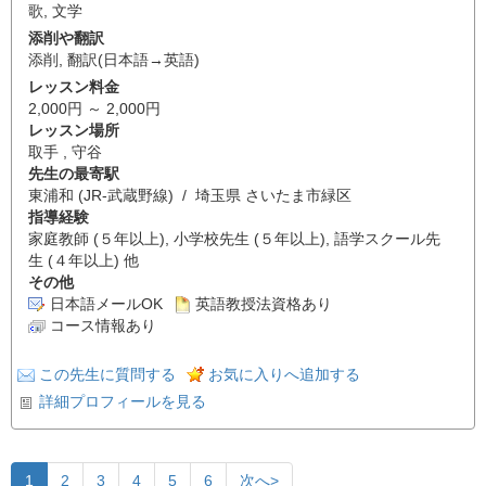
歌
,
文学
添削や翻訳
添削
,
翻訳(日本語→英語)
レッスン料金
2,000円 ～ 2,000円
レッスン場所
取手 , 守谷
先生の最寄駅
東浦和 (JR-武蔵野線) / 埼玉県 さいたま市緑区
指導経験
家庭教師 (５年以上), 小学校先生 (５年以上), 語学スクール先
生 (４年以上) 他
その他
日本語メールOK
英語教授法資格あり
コース情報あり
この先生に質問する
お気に入りへ追加する
詳細プロフィールを見る
1
2
3
4
5
6
次へ>