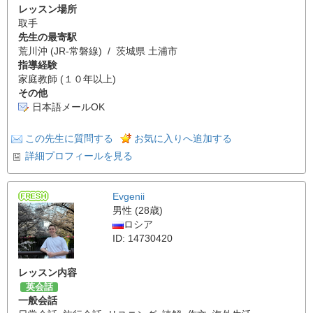
レッスン場所
取手
先生の最寄駅
荒川沖 (JR-常磐線) / 茨城県 土浦市
指導経験
家庭教師 (１０年以上)
その他
日本語メールOK
この先生に質問する
お気に入りへ追加する
詳細プロフィールを見る
Evgenii
男性 (28歳)
ロシア
ID: 14730420
レッスン内容
英会話
一般会話