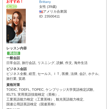
おすすめ！
Brittany
女性 (39歳)
アメリカ合衆国
ID: 23500411
レッスン内容
英会話
一般会話
日常会話
,
旅行会話
,
リスニング
,
読解
,
作文
,
海外生活
ビジネス会話
ビジネス全般
,
経営
,
セールス
,
ＩＴ
,
医療
,
法律
,
会計
,
ホテル
,
旅行業
,
貿易
資格対策
TOEIC
,
TOEFL
,
TOPEC
,
ケンブリッジ大学英語検定試験
,
IELTS
,
実用英語技能検定（英検）
,
工業英語能力検定（工業英検）
,
観光英語能力検定
,
国連公用語英語検定（国連英検）