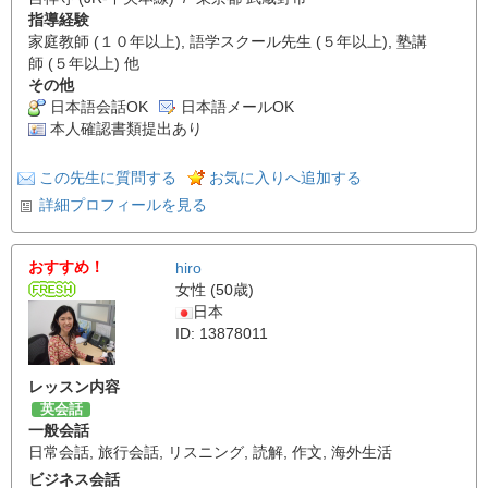
指導経験
家庭教師 (１０年以上), 語学スクール先生 (５年以上), 塾講
師 (５年以上) 他
その他
日本語会話OK
日本語メールOK
本人確認書類提出あり
この先生に質問する
お気に入りへ追加する
詳細プロフィールを見る
おすすめ！
hiro
女性 (50歳)
日本
ID: 13878011
レッスン内容
英会話
一般会話
日常会話
,
旅行会話
,
リスニング
,
読解
,
作文
,
海外生活
ビジネス会話