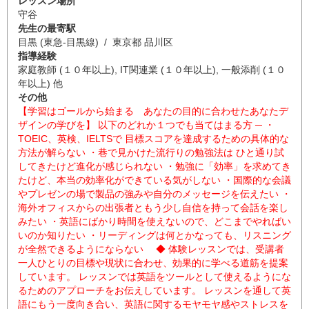
レッスン場所
守谷
先生の最寄駅
目黒 (東急-目黒線) / 東京都 品川区
指導経験
家庭教師 (１０年以上), IT関連業 (１０年以上), 一般添削 (１０
年以上) 他
その他
【学習はゴールから始まる あなたの目的に合わせたあなたデ
ザインの学びを】 以下のどれか１つでも当てはまる方 ─ ・
TOEIC、英検、IELTSで 目標スコアを達成するための具体的な
方法が解らない ・巷で見かけた流行りの勉強法は ひと通り試
してきたけど進化が感じられない ・勉強に「効率」を求めてき
たけど、本当の効率化ができている気がしない ・国際的な会議
やプレゼンの場で製品の強みや自分のメッセージを伝えたい ・
海外オフィスからの出張者ともう少し自信を持って会話を楽し
みたい ・英語にばかり時間を使えないので、どこまでやればい
いのか知りたい ・リーディングは何とかなっても、リスニング
が全然できるようにならない ◆ 体験レッスンでは、受講者
一人ひとりの目標や現状に合わせ、効果的に学べる道筋を提案
しています。 レッスンでは英語をツールとして使えるようにな
るためのアプローチをお伝えしています。 レッスンを通して英
語にもう一度向き合い、英語に関するモヤモヤ感やストレスを