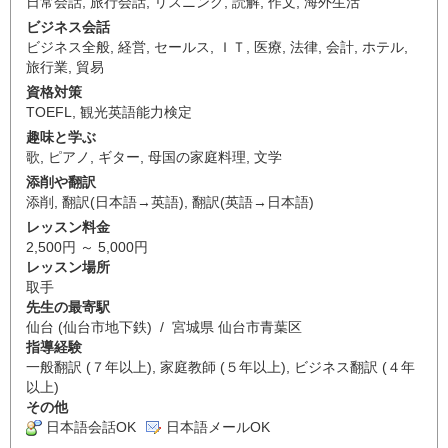
日常会話
,
旅行会話
,
リスニング
,
読解
,
作文
,
海外生活
ビジネス会話
ビジネス全般
,
経営
,
セールス
,
ＩＴ
,
医療
,
法律
,
会計
,
ホテル
,
旅行業
,
貿易
資格対策
TOEFL
,
観光英語能力検定
趣味と学ぶ
歌
,
ピアノ
,
ギター
,
母国の家庭料理
,
文学
添削や翻訳
添削
,
翻訳(日本語→英語)
,
翻訳(英語→日本語)
レッスン料金
2,500円 ～ 5,000円
レッスン場所
取手
先生の最寄駅
仙台 (仙台市地下鉄) / 宮城県 仙台市青葉区
指導経験
一般翻訳 (７年以上), 家庭教師 (５年以上), ビジネス翻訳 (４年
以上)
その他
日本語会話OK
日本語メールOK