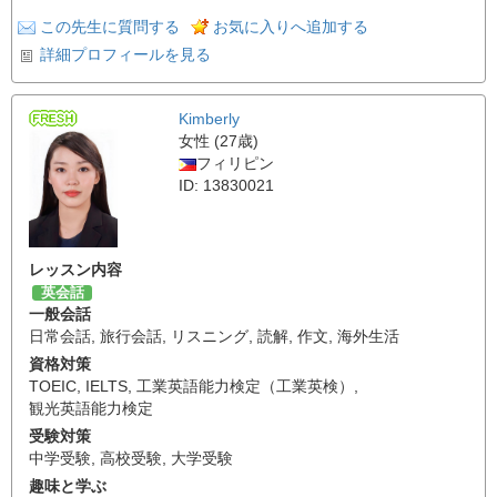
この先生に質問する
お気に入りへ追加する
詳細プロフィールを見る
Kimberly
女性 (27歳)
フィリピン
ID: 13830021
レッスン内容
英会話
一般会話
日常会話
,
旅行会話
,
リスニング
,
読解
,
作文
,
海外生活
資格対策
TOEIC
,
IELTS
,
工業英語能力検定（工業英検）
,
観光英語能力検定
受験対策
中学受験
,
高校受験
,
大学受験
趣味と学ぶ