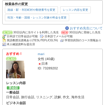
検索条件の変更
路線・駅・市区町村や郵便番号を変更
レッスン内容を変更
性別・年齢・国籍・レッスン対象や料金を変更
おすすめ先生について
30日以内に当サイトを利用した先生
30日以内に登録した先生
日本語で日常会話が可能
日本語でメールが可能
英語教授法資格あり(TESL/TEFL/CELTA)
学習目的別のコース情報あり
本人確認資料を提出済
おすすめ！
mari
女性 (40歳)
日本
ID: 73289202
レッスン内容
英会話
一般会話
日常会話
,
旅行会話
,
リスニング
,
読解
,
作文
,
海外生活
ビジネス会話