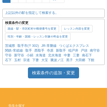
上記以外の駅を指定して検索する。
検索条件の変更
路線・駅・市区町村や郵便番号を変更
レッスン内容を変更
性別・年齢・国籍・レッスン対象や料金を変更
茨城県
取手市(〒302)
JR-常磐線
つくばエクスプレス
関鉄-常総線
取手
西取手
寺原
新取手
稲戸井
戸頭
南守谷
守谷
新守谷
小絹
水海道
北水海道
中妻
三妻
南石下
石下
玉村
宗道
下妻
大宝
騰波ノ江
黒子
大田郷
下館
検索条件の追加・変更
先生を探す