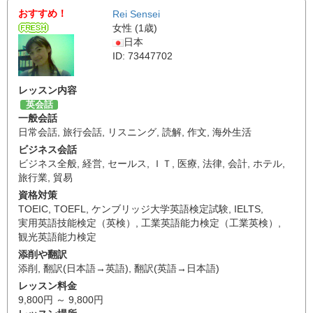
おすすめ！
Rei Sensei
女性 (1歳)
日本
ID: 73447702
レッスン内容
英会話
一般会話
日常会話
,
旅行会話
,
リスニング
,
読解
,
作文
,
海外生活
ビジネス会話
ビジネス全般
,
経営
,
セールス
,
ＩＴ
,
医療
,
法律
,
会計
,
ホテル
,
旅行業
,
貿易
資格対策
TOEIC
,
TOEFL
,
ケンブリッジ大学英語検定試験
,
IELTS
,
実用英語技能検定（英検）
,
工業英語能力検定（工業英検）
,
観光英語能力検定
添削や翻訳
添削
,
翻訳(日本語→英語)
,
翻訳(英語→日本語)
レッスン料金
9,800円 ～ 9,800円