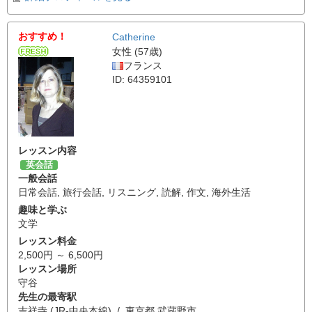
おすすめ！
Catherine
女性 (57歳)
フランス
ID: 64359101
レッスン内容
英会話
一般会話
日常会話
,
旅行会話
,
リスニング
,
読解
,
作文
,
海外生活
趣味と学ぶ
文学
レッスン料金
2,500円 ～ 6,500円
レッスン場所
守谷
先生の最寄駅
吉祥寺 (JR-中央本線) / 東京都 武蔵野市