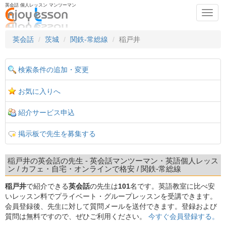
英会話 個人レッスン マンツーマン
Toggl
navig
英会話
茨城
関鉄-常総線
稲戸井
検索条件の追加・変更
お気に入りへ
紹介サービス申込
掲示板で先生を募集する
稲戸井の英会話の先生 - 英会話マンツーマン・英語個人レッス
ン / カフェ・自宅・オンラインで格安 / 関鉄-常総線
稲戸井
で紹介できる
英会話
の先生は
101
名です。英語教室に比べ安
いレッスン料でプライベート・グループレッスンを受講できます。
会員登録後、先生に対して質問メールを送付できます。登録および
質問は無料ですので、ぜひご利用ください。
今すぐ会員登録する。