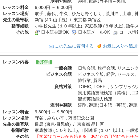
添削や翻訳
添削
,
翻訳(日本語→英語)
レッスン料金
6,000円 ～ 6,000円
レッスン場所
取手 , 藤代 , 牛久 , ひたち野うしく , 荒川沖 , 土浦 , 
先生の最寄駅
新宿 (JR-山手線) / 東京都 新宿区
指導経験
小学校先生 (１０年以上), 家庭教師 (８年以上), 語学
その他
日本語会話OK
日本語メールOK
コース情
この先生に質問する
お気に入りへ追加
レッスン内容
英会話
一般会話
日常会話
,
旅行会話
,
リスニン
ビジネス会話
ビジネス全般
,
経営
,
セールス
,
旅行業
,
貿易
資格対策
TOEIC
,
TOEFL
,
ケンブリッジ
実用英語技能検定（英検）
,
工
観光英語能力検定
添削や翻訳
添削
,
翻訳(日本語→英語)
,
翻訳
レッスン料金
9,800円 ～ 9,800円
レッスン場所
守谷 , みらい平 , 万博記念公園
先生の最寄駅
目黒 (東急-目黒線) / 東京都 品川区
指導経験
家庭教師 (１０年以上), IT関連業 (１０年以上), 一般
その他
【学習はゴールから始まる あなたの目的に合わせた