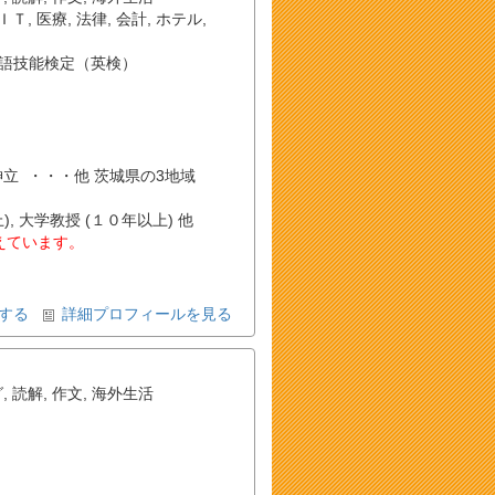
ＩＴ
,
医療
,
法律
,
会計
,
ホテル
,
語技能検定（英検）
 , 神立 ・・・他 茨城県の3地域
, 大学教授 (１０年以上) 他
教えています。
する
詳細プロフィールを見る
グ
,
読解
,
作文
,
海外生活