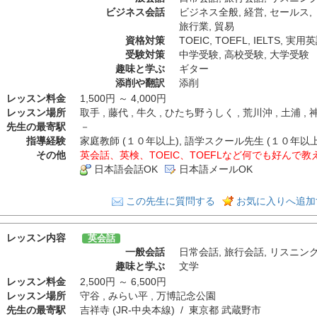
ビジネス会話
ビジネス全般
,
経営
,
セールス
,
旅行業
,
貿易
資格対策
TOEIC
,
TOEFL
,
IELTS
,
実用英
受験対策
中学受験
,
高校受験
,
大学受験
趣味と学ぶ
ギター
添削や翻訳
添削
レッスン料金
1,500円 ～ 4,000円
レッスン場所
取手 , 藤代 , 牛久 , ひたち野うしく , 荒川沖 , 土浦
先生の最寄駅
－
指導経験
家庭教師 (１０年以上), 語学スクール先生 (１０年以上)
その他
英会話、英検、TOEIC、TOEFLなど何でも好んで
日本語会話OK
日本語メールOK
この先生に質問する
お気に入りへ追加
レッスン内容
英会話
一般会話
日常会話
,
旅行会話
,
リスニン
趣味と学ぶ
文学
レッスン料金
2,500円 ～ 6,500円
レッスン場所
守谷 , みらい平 , 万博記念公園
先生の最寄駅
吉祥寺 (JR-中央本線) / 東京都 武蔵野市