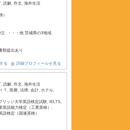
グ
,
読解
,
作文
,
海外生活
検）
 , 神立 ・・・他 茨城県の3地域
書類提出あり
する
詳細プロフィールを見る
グ
,
読解
,
作文
,
海外生活
ＩＴ
,
医療
,
法律
,
会計
,
ホテル
,
ブリッジ大学英語検定試験
,
IELTS
,
業英語能力検定（工業英検）
,
英語検定（国連英検）