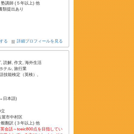
 塾講師 (５年以上) 他
書類提出あり
する
詳細プロフィールを見る
グ
,
読解
,
作文
,
海外生活
ホテル
,
旅行業
語技能検定（英検）
,
→日本語)
神立
名古屋市中村区
一般翻訳 (３年以上) 他
話～toeic800点を目指してい