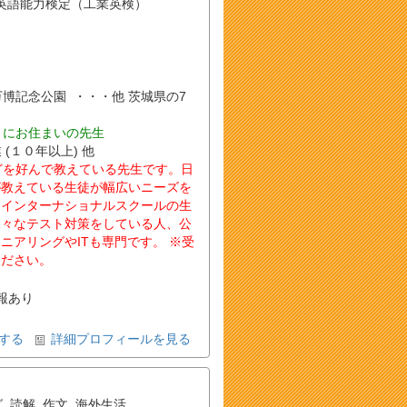
英語能力検定（工業英検）
谷 , 万博記念公園 ・・・他 茨城県の7
くにお住まいの先生
 (１０年以上) 他
などを好んで教えている先生です。日
が教えている生徒が幅広いニーズを
、インターナショナルスクールの生
様々なテスト対策をしている人、公
アリングやITも専門です。 ※受
ください。
報あり
する
詳細プロフィールを見る
グ
,
読解
,
作文
,
海外生活