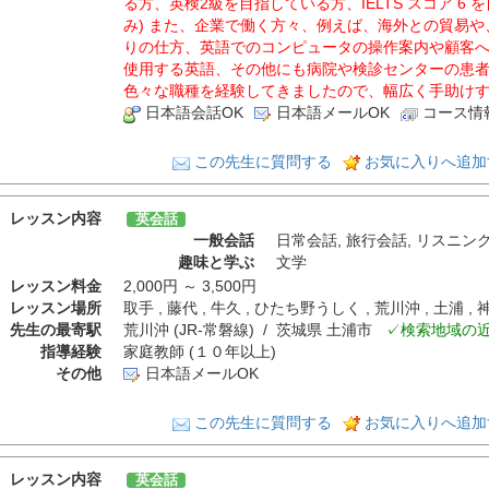
る方、英検2級を目指している方、IELTS スコア 6
み) また、企業で働く方々、例えば、海外との貿易
りの仕方、英語でのコンピュータの操作案内や顧客
使用する英語、その他にも病院や検診センターの患
色々な職種を経験してきましたので、幅広く手助け
日本語会話OK
日本語メールOK
コース情
この先生に質問する
お気に入りへ追加
レッスン内容
英会話
一般会話
日常会話
,
旅行会話
,
リスニン
趣味と学ぶ
文学
レッスン料金
2,000円 ～ 3,500円
レッスン場所
取手 , 藤代 , 牛久 , ひたち野うしく , 荒川沖 , 土浦 , 
先生の最寄駅
荒川沖 (JR-常磐線) / 茨城県 土浦市
✓検索地域の
指導経験
家庭教師 (１０年以上)
その他
日本語メールOK
この先生に質問する
お気に入りへ追加
レッスン内容
英会話