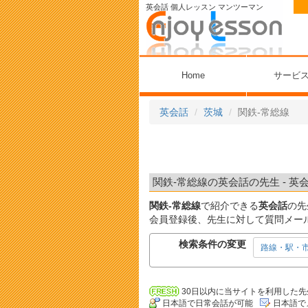
英会話 個人レッスン マンツーマン
Home
サービ
英会話
茨城
関鉄-常総線
関鉄-常総線の英会話の先生 - 英
関鉄-常総線
で紹介できる
英会話
の先
会員登録後、先生に対して質問メー
検索条件の変更
路線・駅・
30日以内に当サイトを利用した先
日本語で日常会話が可能
日本語で