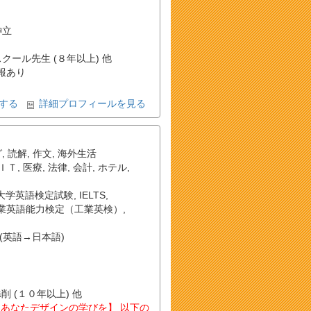
神立
スクール先生 (８年以上) 他
報あり
する
詳細プロフィールを見る
グ
,
読解
,
作文
,
海外生活
ＩＴ
,
医療
,
法律
,
会計
,
ホテル
,
大学英語検定試験
,
IELTS
,
業英語能力検定（工業英検）
,
(英語→日本語)
添削 (１０年以上) 他
あなたデザインの学びを】 以下の