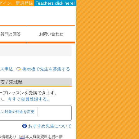
グイン、新規登録
Teachers click here!
る質問と回答
お問い合わせ
ス申込
掲示板で先生を募集する
 / 茨城県
ープレッスンを受講できます。
い。
今すぐ会員登録する。
スン対象や料金を変更
おすすめ先生について
ス情報あり
本人確認資料を提出済