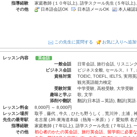
指導経験
家庭教師 (１０年以上), 語学スクール先生 (５年以上),
その他
日本語会話OK
日本語メールOK
本人確認
この先生に質問する
お気に入りへ追加
レッスン内容
英会話
一般会話
日常会話
,
旅行会話
,
リスニン
ビジネス会話
ビジネス全般
,
セールス
,
ＩＴ
,
資格対策
TOEIC
,
TOEFL
,
IELTS
,
実用英
観光英語能力検定
受験対策
中学受験
,
高校受験
,
大学受験
趣味と学ぶ
歌
,
文学
添削や翻訳
翻訳(日本語→英語)
,
翻訳(英語
レッスン料金
8,000円 ～ 8,000円
レッスン場所
取手 , 藤代 , 牛久 , ひたち野うしく , 荒川沖 , 土浦 , 
先生の最寄駅
名古屋 (JR-東海道本線（熱海～米原）) / 愛知県 
指導経験
家庭教師 (７年以上), 語学スクール先生 (７年以上), 
その他
初心者のかたの英会話、旅行英会話、留学前に必要な英会