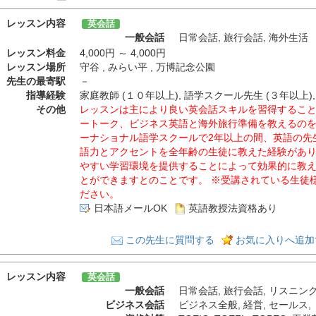
レッスン内容
英会話
一般会話
日常会話
,
旅行会話
,
海外生活
レッスン料金
4,000円 ～ 4,000円
レッスン場所
守谷 , みらい平 , 万博記念公園
先生の最寄駅
－
指導経験
家庭教師 (１０年以上), 語学スクール先生 (３年以上),
その他
レッスンは主により良い英会話スキルを習得するこ
ートーク、ビジネス英語と海外旅行準備を教えるの
ーナショナル語学スクールで2年以上の間、英語の先
語力とアクセントを全年齢の生徒に教えた経験があ
やすい学習環境を提供することによって効果的に教
とができますとのことです。 ※受講されている生徒
ださい。
日本語メールOK
英語教授法資格あり
この先生に質問する
お気に入りへ追加
レッスン内容
英会話
一般会話
日常会話
,
旅行会話
,
リスニン
ビジネス会話
ビジネス全般
,
経営
,
セールス
,