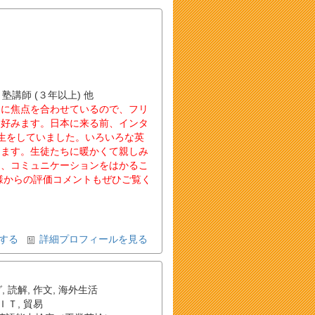
 塾講師 (３年以上) 他
とに焦点を合わせているので、フリ
を好みます。日本に来る前、インタ
生をしていました。いろいろな英
ります。生徒たちに暖かくて親しみ
え、コミュニケーションをはかるこ
様からの評価コメントもぜひご覧く
する
詳細プロフィールを見る
グ
,
読解
,
作文
,
海外生活
ＩＴ
,
貿易