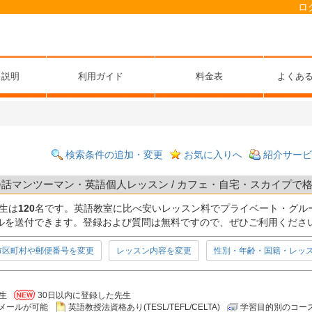
ロ
ス説明
利用ガイド
料金表
よくあ
検索条件の追加・変更
お気に入りへ
紹介サービ
会話マンツーマン・英語個人レッスン / カフェ・自宅・スカイプで格安
生は
120
名です。英語教室に比べ安いレッスン料でプライベート・グル
ルを送付できます。登録および質問は無料ですので、ぜひご利用くださ
市区町村や郵便番号を変更
レッスン内容を変更
性別・年齢・国籍・レッ
生
30日以内に登録した先生
メールが可能
英語教授法資格あり(TESL/TEFL/CELTA)
学習目的別のコー