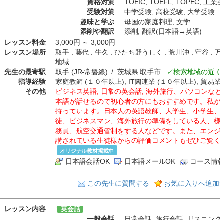
資格対策
TOEIC
,
TOEFL
,
TOPEC
,
工業
受験対策
中学受験
,
高校受験
,
大学受験
趣味と学ぶ
母国の家庭料理
,
文学
添削や翻訳
添削
,
翻訳(日本語→英語)
レッスン料金
3,000円 ～ 3,000円
レッスン場所
取手 , 藤代 , 牛久 , ひたち野うしく , 荒川沖 , 守
地域
先生の最寄駅
取手 (JR-常磐線) / 茨城県 取手市
✓検索地域の近
指導経験
家庭教師 (１０年以上), IT関連業 (１０年以上), 貿易業
その他
ビジネス英語, 日常の英会話, 海外旅行、パソコン
本語が話せるので初心者の方にもおすすめです。私
持っています。日本人の英語教師、大学生、小学生
徒、ビジネスマン、海外旅行の準備をしている人、
務員、航空交通管制をする人などです。また、エンジニ
講されている生徒様からの評価コメントもぜひご覧
オリジナル教材掲載中
日本語会話OK
日本語メールOK
コース情
この先生に質問する
お気に入りへ追加
レッスン内容
英会話
一般会話
日常会話
,
旅行会話
,
リスニン