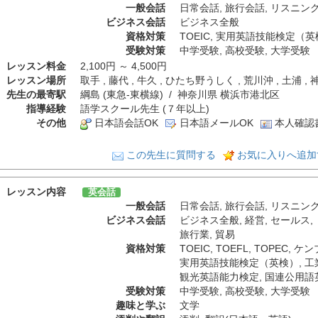
一般会話
日常会話
,
旅行会話
,
リスニン
ビジネス会話
ビジネス全般
資格対策
TOEIC
,
実用英語技能検定（英
受験対策
中学受験
,
高校受験
,
大学受験
レッスン料金
2,100円 ～ 4,500円
レッスン場所
取手 , 藤代 , 牛久 , ひたち野うしく , 荒川沖 , 土浦
先生の最寄駅
綱島 (東急-東横線) / 神奈川県 横浜市港北区
指導経験
語学スクール先生 (７年以上)
その他
日本語会話OK
日本語メールOK
本人確認
この先生に質問する
お気に入りへ追加
レッスン内容
英会話
一般会話
日常会話
,
旅行会話
,
リスニン
ビジネス会話
ビジネス全般
,
経営
,
セールス
,
旅行業
,
貿易
資格対策
TOEIC
,
TOEFL
,
TOPEC
,
ケン
実用英語技能検定（英検）
,
工
観光英語能力検定
,
国連公用語
受験対策
中学受験
,
高校受験
,
大学受験
趣味と学ぶ
文学