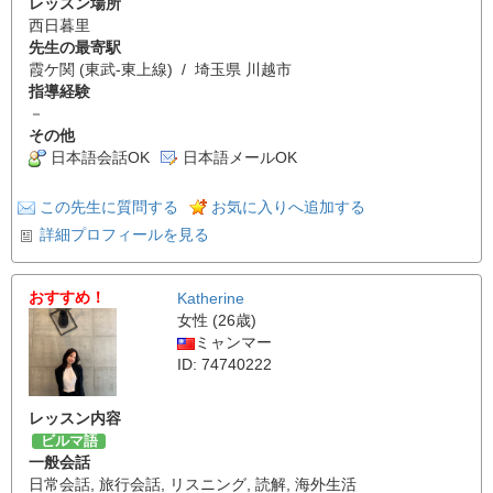
レッスン場所
西日暮里
先生の最寄駅
霞ケ関 (東武-東上線) / 埼玉県 川越市
指導経験
－
その他
日本語会話OK
日本語メールOK
この先生に質問する
お気に入りへ追加する
詳細プロフィールを見る
おすすめ！
Katherine
女性 (26歳)
ミャンマー
ID: 74740222
レッスン内容
ビルマ語
一般会話
日常会話
,
旅行会話
,
リスニング
,
読解
,
海外生活