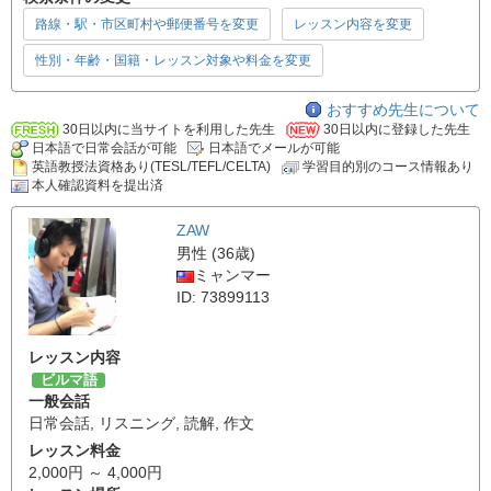
路線・駅・市区町村や郵便番号を変更
レッスン内容を変更
性別・年齢・国籍・レッスン対象や料金を変更
おすすめ先生について
30日以内に当サイトを利用した先生
30日以内に登録した先生
日本語で日常会話が可能
日本語でメールが可能
英語教授法資格あり(TESL/TEFL/CELTA)
学習目的別のコース情報あり
本人確認資料を提出済
ZAW
男性 (36歳)
ミャンマー
ID: 73899113
レッスン内容
ビルマ語
一般会話
日常会話
,
リスニング
,
読解
,
作文
レッスン料金
2,000円 ～ 4,000円