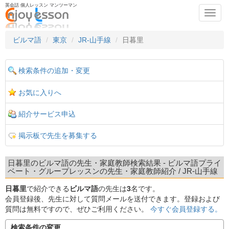
英会話 個人レッスン マンツーマン
Toggl
navig
ビルマ語
東京
JR-山手線
日暮里
検索条件の追加・変更
お気に入りへ
紹介サービス申込
掲示板で先生を募集する
日暮里のビルマ語の先生・家庭教師検索結果 - ビルマ語プライ
ベート・グループレッスンの先生・家庭教師紹介 / JR-山手線
日暮里
で紹介できる
ビルマ語
の先生は
3
名です。
会員登録後、先生に対して質問メールを送付できます。登録および
質問は無料ですので、ぜひご利用ください。
今すぐ会員登録する。
検索条件の変更