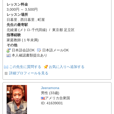
レッスン料金
3,000円 ～ 3,500円
レッスン場所
日暮里 , 西日暮里 , 町屋
先生の最寄駅
北綾瀬 (メトロ-千代田線) / 東京都 足立区
指導経験
家庭教師 (１年未満)
その他
日本語会話OK
日本語メールOK
本人確認書類提出あり
この先生に質問する
お気に入りへ追加する
詳細プロフィールを見る
Jeeramona
男性 (33歳)
アメリカ合衆国
ID: 41639001