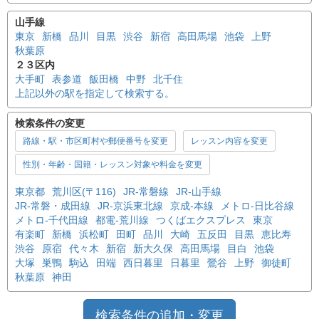
山手線
東京
新橋
品川
目黒
渋谷
新宿
高田馬場
池袋
上野
秋葉原
２３区内
大手町
表参道
飯田橋
中野
北千住
上記以外の駅を指定して検索する。
検索条件の変更
路線・駅・市区町村や郵便番号を変更
レッスン内容を変更
性別・年齢・国籍・レッスン対象や料金を変更
東京都
荒川区(〒116)
JR-常磐線
JR-山手線
JR-常磐・成田線
JR-京浜東北線
京成-本線
メトロ-日比谷線
メトロ-千代田線
都電-荒川線
つくばエクスプレス
東京
有楽町
新橋
浜松町
田町
品川
大崎
五反田
目黒
恵比寿
渋谷
原宿
代々木
新宿
新大久保
高田馬場
目白
池袋
大塚
巣鴨
駒込
田端
西日暮里
日暮里
鶯谷
上野
御徒町
秋葉原
神田
検索条件の追加・変更