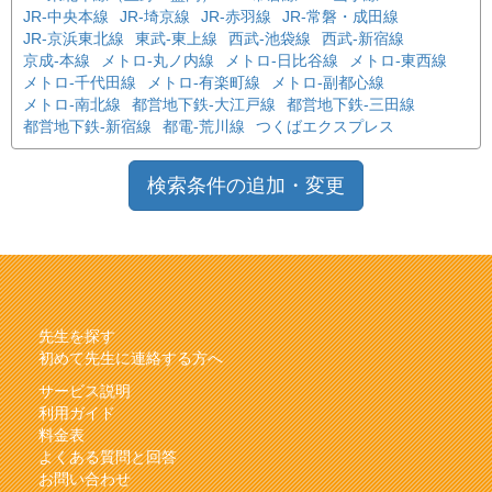
JR-中央本線
JR-埼京線
JR-赤羽線
JR-常磐・成田線
JR-京浜東北線
東武-東上線
西武-池袋線
西武-新宿線
京成-本線
メトロ-丸ノ内線
メトロ-日比谷線
メトロ-東西線
メトロ-千代田線
メトロ-有楽町線
メトロ-副都心線
メトロ-南北線
都営地下鉄-大江戸線
都営地下鉄-三田線
都営地下鉄-新宿線
都電-荒川線
つくばエクスプレス
検索条件の追加・変更
先生を探す
初めて先生に連絡する方へ
サービス説明
利用ガイド
料金表
よくある質問と回答
お問い合わせ