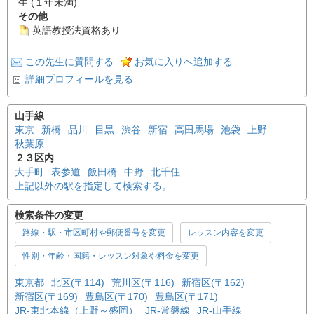
生 (１年未満)
その他
英語教授法資格あり
この先生に質問する
お気に入りへ追加する
詳細プロフィールを見る
山手線
東京
新橋
品川
目黒
渋谷
新宿
高田馬場
池袋
上野
秋葉原
２３区内
大手町
表参道
飯田橋
中野
北千住
上記以外の駅を指定して検索する。
検索条件の変更
路線・駅・市区町村や郵便番号を変更
レッスン内容を変更
性別・年齢・国籍・レッスン対象や料金を変更
東京都
北区(〒114)
荒川区(〒116)
新宿区(〒162)
新宿区(〒169)
豊島区(〒170)
豊島区(〒171)
JR-東北本線（上野～盛岡）
JR-常磐線
JR-山手線