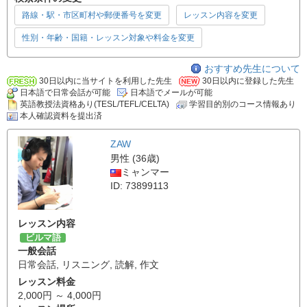
路線・駅・市区町村や郵便番号を変更
レッスン内容を変更
性別・年齢・国籍・レッスン対象や料金を変更
おすすめ先生について
30日以内に当サイトを利用した先生
30日以内に登録した先生
日本語で日常会話が可能
日本語でメールが可能
英語教授法資格あり(TESL/TEFL/CELTA)
学習目的別のコース情報あり
本人確認資料を提出済
ZAW
男性 (36歳)
ミャンマー
ID: 73899113
レッスン内容
ビルマ語
一般会話
日常会話
,
リスニング
,
読解
,
作文
レッスン料金
2,000円 ～ 4,000円