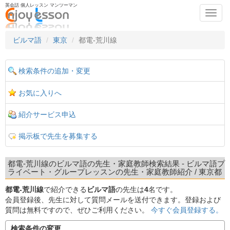
英会話 個人レッスン マンツーマン
Toggl
navig
ビルマ語
東京
都電-荒川線
検索条件の追加・変更
お気に入りへ
紹介サービス申込
掲示板で先生を募集する
都電-荒川線のビルマ語の先生・家庭教師検索結果 - ビルマ語プ
ライベート・グループレッスンの先生・家庭教師紹介 / 東京都
都電-荒川線
で紹介できる
ビルマ語
の先生は
4
名です。
会員登録後、先生に対して質問メールを送付できます。登録および
質問は無料ですので、ぜひご利用ください。
今すぐ会員登録する。
検索条件の変更