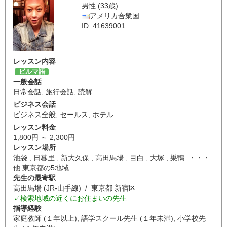
男性 (33歳)
アメリカ合衆国
ID: 41639001
レッスン内容
ビルマ語
一般会話
日常会話
,
旅行会話
,
読解
ビジネス会話
ビジネス全般
,
セールス
,
ホテル
レッスン料金
1,800円 ～ 2,300円
レッスン場所
池袋 , 日暮里 , 新大久保 , 高田馬場 , 目白 , 大塚 , 巣鴨 ・・・
他 東京都の5地域
先生の最寄駅
高田馬場 (JR-山手線) / 東京都 新宿区
✓検索地域の近くにお住まいの先生
指導経験
家庭教師 (１年以上), 語学スクール先生 (１年未満), 小学校先