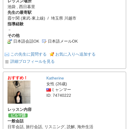
レッスン場所
池袋 , 西日暮里
先生の最寄駅
霞ケ関 (東武-東上線) / 埼玉県 川越市
指導経験
－
その他
日本語会話OK
日本語メールOK
この先生に質問する
お気に入りへ追加する
詳細プロフィールを見る
おすすめ！
Katherine
女性 (26歳)
ミャンマー
ID: 74740222
レッスン内容
ビルマ語
一般会話
日常会話
,
旅行会話
,
リスニング
,
読解
,
海外生活