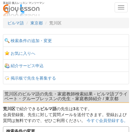
英会話 個人レッスン マンツーマン
Toggl
navig
ビルマ語
東京都
荒川区
検索条件の追加・変更
お気に入りへ
紹介サービス申込
掲示板で先生を募集する
荒川区のビルマ語の先生・家庭教師検索結果 - ビルマ語プライ
ベート・グループレッスンの先生・家庭教師紹介 / 東京都
荒川区
で紹介できる
ビルマ語
の先生は
3
名です。
会員登録後、先生に対して質問メールを送付できます。登録および
質問は無料ですので、ぜひご利用ください。
今すぐ会員登録する。
検索条件の変更