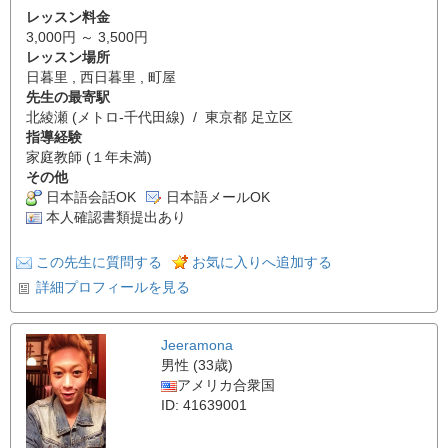
レッスン料金
3,000円 ～ 3,500円
レッスン場所
日暮里 , 西日暮里 , 町屋
先生の最寄駅
北綾瀬 (メトロ-千代田線) / 東京都 足立区
指導経験
家庭教師 (１年未満)
その他
日本語会話OK
日本語メールOK
本人確認書類提出あり
この先生に質問する
お気に入りへ追加する
詳細プロフィールを見る
Jeeramona
男性 (33歳)
アメリカ合衆国
ID: 41639001