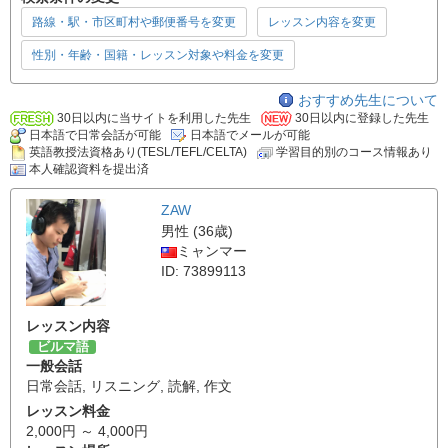
路線・駅・市区町村や郵便番号を変更
レッスン内容を変更
性別・年齢・国籍・レッスン対象や料金を変更
おすすめ先生について
30日以内に当サイトを利用した先生
30日以内に登録した先生
日本語で日常会話が可能
日本語でメールが可能
英語教授法資格あり(TESL/TEFL/CELTA)
学習目的別のコース情報あり
本人確認資料を提出済
ZAW
男性 (36歳)
ミャンマー
ID: 73899113
レッスン内容
ビルマ語
一般会話
日常会話
,
リスニング
,
読解
,
作文
レッスン料金
2,000円 ～ 4,000円