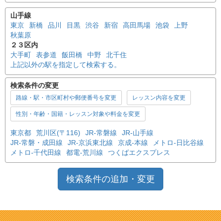
山手線
東京
新橋
品川
目黒
渋谷
新宿
高田馬場
池袋
上野
秋葉原
２３区内
大手町
表参道
飯田橋
中野
北千住
上記以外の駅を指定して検索する。
検索条件の変更
路線・駅・市区町村や郵便番号を変更
レッスン内容を変更
性別・年齢・国籍・レッスン対象や料金を変更
東京都
荒川区(〒116)
JR-常磐線
JR-山手線
JR-常磐・成田線
JR-京浜東北線
京成-本線
メトロ-日比谷線
メトロ-千代田線
都電-荒川線
つくばエクスプレス
検索条件の追加・変更