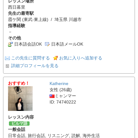
レッスン場所
西日暮里
先生の最寄駅
霞ケ関 (東武-東上線) / 埼玉県 川越市
指導経験
－
その他
日本語会話OK
日本語メールOK
この先生に質問する
お気に入りへ追加する
詳細プロフィールを見る
おすすめ！
Katherine
女性 (26歳)
ミャンマー
ID: 74740222
レッスン内容
ビルマ語
一般会話
日常会話
,
旅行会話
,
リスニング
,
読解
,
海外生活