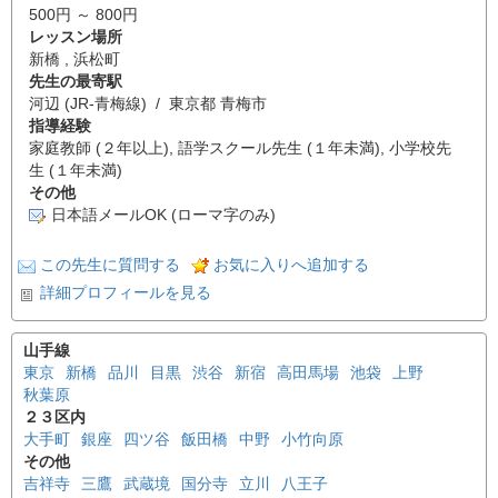
500円 ～ 800円
レッスン場所
新橋 , 浜松町
先生の最寄駅
河辺 (JR-青梅線) / 東京都 青梅市
指導経験
家庭教師 (２年以上), 語学スクール先生 (１年未満), 小学校先
生 (１年未満)
その他
日本語メールOK (ローマ字のみ)
この先生に質問する
お気に入りへ追加する
詳細プロフィールを見る
山手線
東京
新橋
品川
目黒
渋谷
新宿
高田馬場
池袋
上野
秋葉原
２３区内
大手町
銀座
四ツ谷
飯田橋
中野
小竹向原
その他
吉祥寺
三鷹
武蔵境
国分寺
立川
八王子