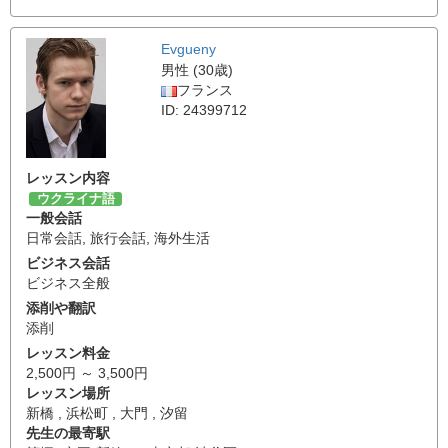
Evgueny
男性 (30歳)
フランス
ID: 24399712
レッスン内容
ウクライナ語
一般会話
日常会話
,
旅行会話
,
海外生活
ビジネス会話
ビジネス全般
添削や翻訳
添削
レッスン料金
2,500円 ～ 3,500円
レッスン場所
新橋 , 浜松町 , 大門 , 汐留
先生の最寄駅