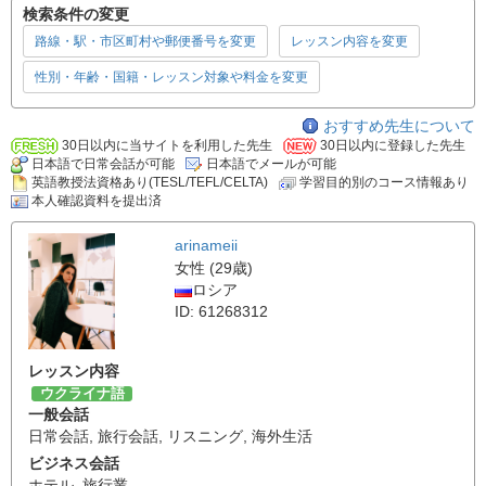
検索条件の変更
路線・駅・市区町村や郵便番号を変更
レッスン内容を変更
性別・年齢・国籍・レッスン対象や料金を変更
おすすめ先生について
30日以内に当サイトを利用した先生
30日以内に登録した先生
日本語で日常会話が可能
日本語でメールが可能
英語教授法資格あり(TESL/TEFL/CELTA)
学習目的別のコース情報あり
本人確認資料を提出済
arinameii
女性 (29歳)
ロシア
ID: 61268312
レッスン内容
ウクライナ語
一般会話
日常会話
,
旅行会話
,
リスニング
,
海外生活
ビジネス会話
ホテル
,
旅行業