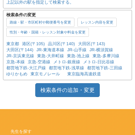
上記以外の駅を指定して検索する。
検索条件の変更
路線・駅・市区町村や郵便番号を変更
レッスン内容を変更
性別・年齢・国籍・レッスン対象や料金を変更
東京都
港区(〒105)
品川区(〒140)
大田区(〒143)
大田区(〒144)
JR-東海道本線
JR-山手線
JR-横須賀線
JR-京浜東北線
東急-大井町線
東急-池上線
東急-多摩川線
京急-本線
京急-空港線
メトロ-銀座線
メトロ-日比谷線
都営地下鉄-大江戸線
都営地下鉄-浅草線
都営地下鉄-三田線
ゆりかもめ
東京モノレール
東京臨海高速鉄道
検索条件の追加・変更
先生を探す