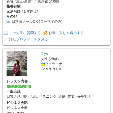
笹塚 (京王-新線) / 東京都 渋谷区
指導経験
家庭教師 (１年以上)
その他
日本語メールOK (ローマ字のみ)
この先生に質問する
お気に入りへ追加する
詳細プロフィールを見る
Olya
女性 (29歳)
ウクライナ
ID: 97676610
レッスン内容
ウクライナ語
一般会話
日常会話
,
旅行会話
,
リスニング
,
読解
,
作文
,
海外生活
ビジネス会話
ビジネス全般