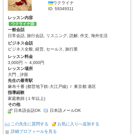
ウクライナ
ID: 59349311
レッスン内容
ウクライナ語
一般会話
日常会話
,
旅行会話
,
リスニング
,
読解
,
作文
,
海外生活
ビジネス会話
ビジネス全般
,
経営
,
セールス
,
旅行業
レッスン料金
3,000円 ～ 4,000円
レッスン場所
大門 , 汐留
先生の最寄駅
麻布十番 (都営地下鉄-大江戸線) / 東京都 港区
指導経験
家庭教師 (１年以上)
その他
日本語会話OK
日本語メールOK
この先生に質問する
お気に入りへ追加する
詳細プロフィールを見る