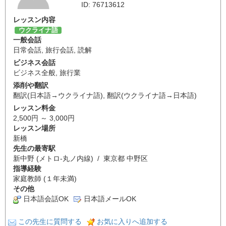
ID: 76713612
レッスン内容
ウクライナ語
一般会話
日常会話
,
旅行会話
,
読解
ビジネス会話
ビジネス全般
,
旅行業
添削や翻訳
翻訳(日本語→ウクライナ語)
,
翻訳(ウクライナ語→日本語)
レッスン料金
2,500円 ～ 3,000円
レッスン場所
新橋
先生の最寄駅
新中野 (メトロ-丸ノ内線) / 東京都 中野区
指導経験
家庭教師 (１年未満)
その他
日本語会話OK
日本語メールOK
この先生に質問する
お気に入りへ追加する