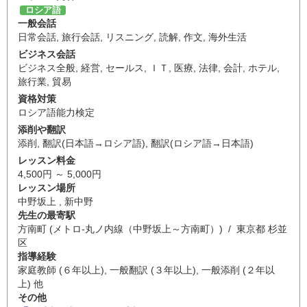
ロシア語
一般会話
日常会話
,
旅行会話
,
リスニング
,
読解
,
作文
,
海外生活
ビジネス会話
ビジネス全般
,
経営
,
セールス
,
ＩＴ
,
医療
,
法律
,
会計
,
ホテル
,
旅行業
,
貿易
資格対策
ロシア語能力検定
添削や翻訳
添削
,
翻訳(日本語→ロシア語)
,
翻訳(ロシア語→日本語)
レッスン料金
4,500円 ～ 5,000円
レッスン場所
中野坂上 , 新中野
先生の最寄駅
方南町 (メトロ-丸ノ内線（中野坂上～方南町）) / 東京都 杉並
区
指導経験
家庭教師 (６年以上), 一般翻訳 (３年以上), 一般添削 (２年以
上) 他
その他