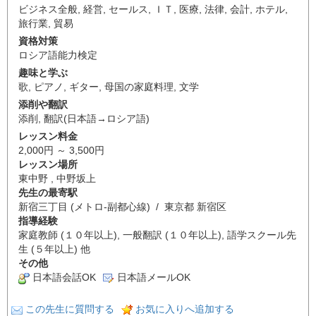
ビジネス全般
,
経営
,
セールス
,
ＩＴ
,
医療
,
法律
,
会計
,
ホテル
,
旅行業
,
貿易
資格対策
ロシア語能力検定
趣味と学ぶ
歌
,
ピアノ
,
ギター
,
母国の家庭料理
,
文学
添削や翻訳
添削
,
翻訳(日本語→ロシア語)
レッスン料金
2,000円 ～ 3,500円
レッスン場所
東中野 , 中野坂上
先生の最寄駅
新宿三丁目 (メトロ-副都心線) / 東京都 新宿区
指導経験
家庭教師 (１０年以上), 一般翻訳 (１０年以上), 語学スクール先
生 (５年以上) 他
その他
日本語会話OK
日本語メールOK
この先生に質問する
お気に入りへ追加する