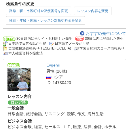
検索条件の変更
路線・駅・市区町村や郵便番号を変更
レッスン内容を変更
性別・年齢・国籍・レッスン対象や料金を変更
おすすめ先生について
30日以内に当サイトを利用した先生
30日以内に登録した先生
日本語で日常会話が可能
日本語でメールが可能
英語教授法資格あり(TESL/TEFL/CELTA)
学習目的別のコース情報あり
本人確認資料を提出済
Evgenii
男性 (28歳)
ロシア
ID: 14730420
レッスン内容
ロシア語
一般会話
日常会話
,
旅行会話
,
リスニング
,
読解
,
作文
,
海外生活
ビジネス会話
ビジネス全般
,
経営
,
セールス
,
ＩＴ
,
医療
,
法律
,
会計
,
ホテル
,