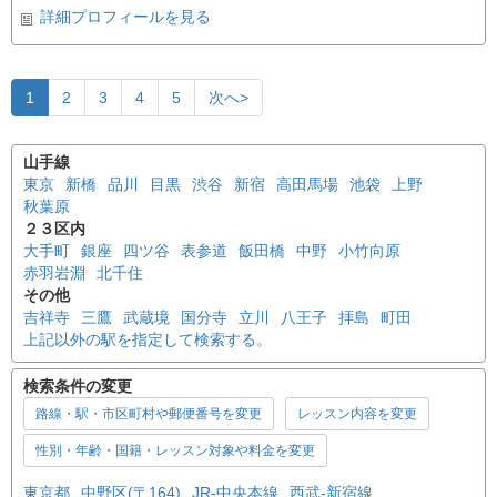
詳細プロフィールを見る
1
2
3
4
5
次へ>
山手線
東京
新橋
品川
目黒
渋谷
新宿
高田馬場
池袋
上野
秋葉原
２３区内
大手町
銀座
四ツ谷
表参道
飯田橋
中野
小竹向原
赤羽岩淵
北千住
その他
吉祥寺
三鷹
武蔵境
国分寺
立川
八王子
拝島
町田
上記以外の駅を指定して検索する。
検索条件の変更
路線・駅・市区町村や郵便番号を変更
レッスン内容を変更
性別・年齢・国籍・レッスン対象や料金を変更
東京都
中野区(〒164)
JR-中央本線
西武-新宿線