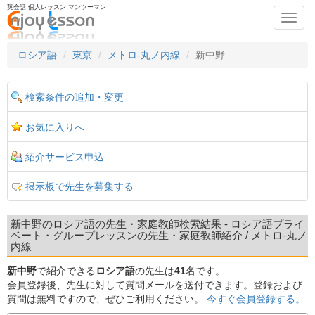
英会話 個人レッスン マンツーマン
Toggl
navig
ロシア語
東京
メトロ-丸ノ内線
新中野
検索条件の追加・変更
お気に入りへ
紹介サービス申込
掲示板で先生を募集する
新中野のロシア語の先生・家庭教師検索結果 - ロシア語プライ
ベート・グループレッスンの先生・家庭教師紹介 / メトロ-丸ノ
内線
新中野
で紹介できる
ロシア語
の先生は
41
名です。
会員登録後、先生に対して質問メールを送付できます。登録および
質問は無料ですので、ぜひご利用ください。
今すぐ会員登録する。