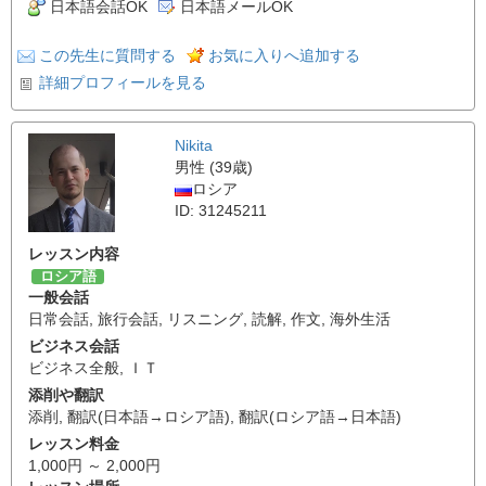
日本語会話OK
日本語メールOK
この先生に質問する
お気に入りへ追加する
詳細プロフィールを見る
Nikita
男性 (39歳)
ロシア
ID: 31245211
レッスン内容
ロシア語
一般会話
日常会話
,
旅行会話
,
リスニング
,
読解
,
作文
,
海外生活
ビジネス会話
ビジネス全般
,
ＩＴ
添削や翻訳
添削
,
翻訳(日本語→ロシア語)
,
翻訳(ロシア語→日本語)
レッスン料金
1,000円 ～ 2,000円