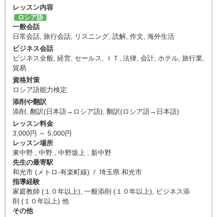
レッスン内容
ロシア語
一般会話
日常会話
,
旅行会話
,
リスニング
,
読解
,
作文
,
海外生活
ビジネス会話
ビジネス全般
,
経営
,
セールス
,
ＩＴ
,
法律
,
会計
,
ホテル
,
旅行業
,
貿易
資格対策
ロシア語能力検定
添削や翻訳
添削
,
翻訳(日本語→ロシア語)
,
翻訳(ロシア語→日本語)
レッスン料金
3,000円 ～ 5,000円
レッスン場所
東中野 , 中野 , 中野坂上 , 新中野
先生の最寄駅
和光市 (メトロ-有楽町線) / 埼玉県 和光市
指導経験
家庭教師 (１０年以上), 一般添削 (１０年以上), ビジネス添
削 (１０年以上) 他
その他