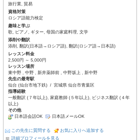
旅行業
,
貿易
資格対策
ロシア語能力検定
趣味と学ぶ
歌
,
ピアノ
,
ギター
,
母国の家庭料理
,
文学
添削や翻訳
添削
,
翻訳(日本語→ロシア語)
,
翻訳(ロシア語→日本語)
レッスン料金
2,500円 ～ 5,000円
レッスン場所
東中野 , 中野 , 新井薬師前 , 中野坂上 , 新中野
先生の最寄駅
仙台 (仙台市地下鉄) / 宮城県 仙台市青葉区
指導経験
一般翻訳 (７年以上), 家庭教師 (５年以上), ビジネス翻訳 (４年
以上)
その他
日本語会話OK
日本語メールOK
この先生に質問する
お気に入りへ追加する
詳細プロフィールを見る