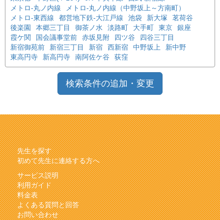
メトロ-丸ノ内線
メトロ-丸ノ内線（中野坂上～方南町）
メトロ-東西線
都営地下鉄-大江戸線
池袋
新大塚
茗荷谷
後楽園
本郷三丁目
御茶ノ水
淡路町
大手町
東京
銀座
霞ケ関
国会議事堂前
赤坂見附
四ツ谷
四谷三丁目
新宿御苑前
新宿三丁目
新宿
西新宿
中野坂上
新中野
東高円寺
新高円寺
南阿佐ケ谷
荻窪
検索条件の追加・変更
先生を探す
初めて先生に連絡する方へ
サービス説明
利用ガイド
料金表
よくある質問と回答
お問い合わせ