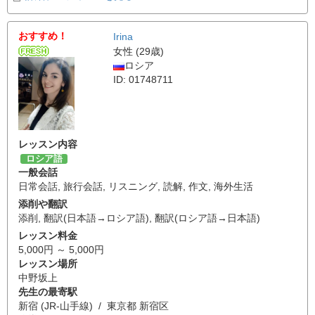
おすすめ！
Irina
女性 (29歳)
ロシア
ID: 01748711
レッスン内容
ロシア語
一般会話
日常会話
,
旅行会話
,
リスニング
,
読解
,
作文
,
海外生活
添削や翻訳
添削
,
翻訳(日本語→ロシア語)
,
翻訳(ロシア語→日本語)
レッスン料金
5,000円 ～ 5,000円
レッスン場所
中野坂上
先生の最寄駅
新宿 (JR-山手線) / 東京都 新宿区