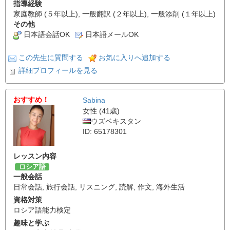
指導経験
家庭教師 (５年以上), 一般翻訳 (２年以上), 一般添削 (１年以上)
その他
日本語会話OK
日本語メールOK
この先生に質問する
お気に入りへ追加する
詳細プロフィールを見る
おすすめ！
Sabina
女性 (41歳)
ウズベキスタン
ID: 65178301
レッスン内容
ロシア語
一般会話
日常会話
,
旅行会話
,
リスニング
,
読解
,
作文
,
海外生活
資格対策
ロシア語能力検定
趣味と学ぶ