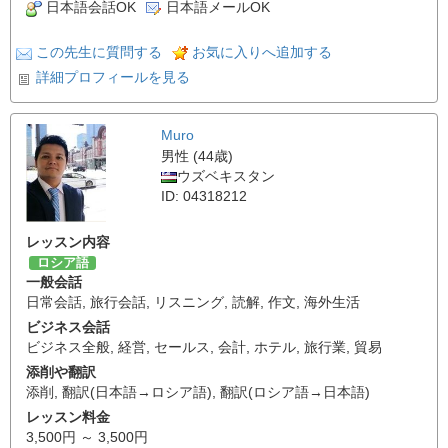
日本語会話OK
日本語メールOK
この先生に質問する
お気に入りへ追加する
詳細プロフィールを見る
Muro
男性 (44歳)
ウズベキスタン
ID: 04318212
レッスン内容
ロシア語
一般会話
日常会話
,
旅行会話
,
リスニング
,
読解
,
作文
,
海外生活
ビジネス会話
ビジネス全般
,
経営
,
セールス
,
会計
,
ホテル
,
旅行業
,
貿易
添削や翻訳
添削
,
翻訳(日本語→ロシア語)
,
翻訳(ロシア語→日本語)
レッスン料金
3,500円 ～ 3,500円