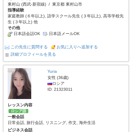
東村山 (西武-新宿線) / 東京都 東村山市
指導経験
家庭教師 (６年以上), 語学スクール先生 (３年以上), 高等学校先
生 (３年以上) 他
その他
日本語会話OK
日本語メールOK
この先生に質問する
お気に入りへ追加する
詳細プロフィールを見る
Yuria
女性 (36歳)
ロシア
ID: 21323011
レッスン内容
ロシア語
一般会話
日常会話
,
旅行会話
,
リスニング
,
作文
,
海外生活
ビジネス会話