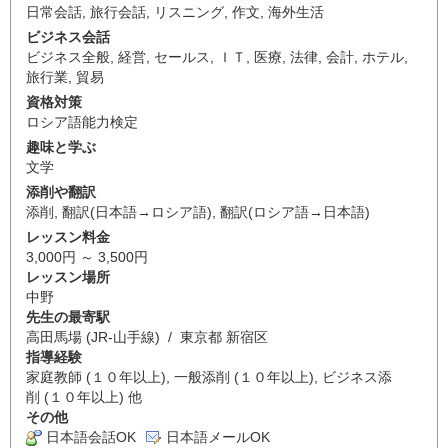
日常会話
,
旅行会話
,
リスニング
,
作文
,
海外生活
ビジネス会話
ビジネス全般
,
経営
,
セールス
,
ＩＴ
,
医療
,
法律
,
会計
,
ホテル
,
旅行業
,
貿易
資格対策
ロシア語能力検定
趣味と学ぶ
文学
添削や翻訳
添削
,
翻訳(日本語→ロシア語)
,
翻訳(ロシア語→日本語)
レッスン料金
3,000円 ～ 3,500円
レッスン場所
中野
先生の最寄駅
高田馬場 (JR-山手線) / 東京都 新宿区
指導経験
家庭教師 (１０年以上), 一般添削 (１０年以上), ビジネス添
削 (１０年以上) 他
その他
日本語会話OK
日本語メールOK