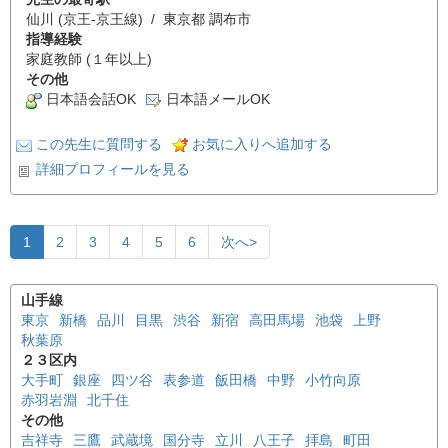
仙川 (京王-京王線) / 東京都 調布市
指導経験
家庭教師 (１年以上)
その他
日本語会話OK
日本語メールOK
この先生に質問する
お気に入りへ追加する
詳細プロフィールを見る
1
2
3
4
5
6
次へ>
山手線
東京
新橋
品川
目黒
渋谷
新宿
高田馬場
池袋
上野
秋葉原
２３区内
大手町
銀座
四ツ谷
表参道
飯田橋
中野
小竹向原
赤羽岩淵
北千住
その他
吉祥寺
三鷹
武蔵境
国分寺
立川
八王子
拝島
町田