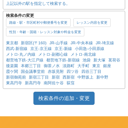
上記以外の駅を指定して検索する。
検索条件の変更
路線・駅・市区町村や郵便番号を変更
レッスン内容を変更
性別・年齢・国籍・レッスン対象や料金を変更
東京都
新宿区(〒160)
JR-山手線
JR-中央本線
JR-埼京線
西武-新宿線
京王-京王線
京王-新線
小田急-小田原線
メトロ-丸ノ内線
メトロ-副都心線
メトロ-南北線
都営地下鉄-大江戸線
都営地下鉄-新宿線
池袋
新大塚
茗荷谷
後楽園
本郷三丁目
御茶ノ水
淡路町
大手町
東京
銀座
霞ケ関
国会議事堂前
赤坂見附
四ツ谷
四谷三丁目
新宿御苑前
新宿三丁目
新宿
西新宿
中野坂上
新中野
東高円寺
新高円寺
南阿佐ケ谷
荻窪
検索条件の追加・変更