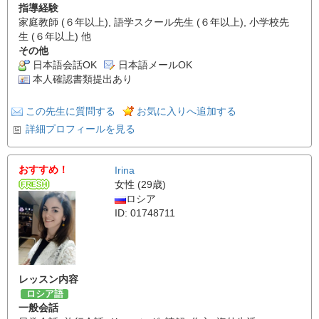
指導経験
家庭教師 (６年以上), 語学スクール先生 (６年以上), 小学校先
生 (６年以上) 他
その他
日本語会話OK
日本語メールOK
本人確認書類提出あり
この先生に質問する
お気に入りへ追加する
詳細プロフィールを見る
おすすめ！
Irina
女性 (29歳)
ロシア
ID: 01748711
レッスン内容
ロシア語
一般会話