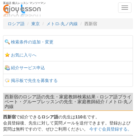
英会話 個人レッスン マンツーマン
Toggl
navig
ロシア語
東京
メトロ-丸ノ内線
西新宿
検索条件の追加・変更
お気に入りへ
紹介サービス申込
掲示板で先生を募集する
西新宿のロシア語の先生・家庭教師検索結果 - ロシア語プライ
ベート・グループレッスンの先生・家庭教師紹介 / メトロ-丸ノ
内線
西新宿
で紹介できる
ロシア語
の先生は
110
名です。
会員登録後、先生に対して質問メールを送付できます。登録および
質問は無料ですので、ぜひご利用ください。
今すぐ会員登録する。