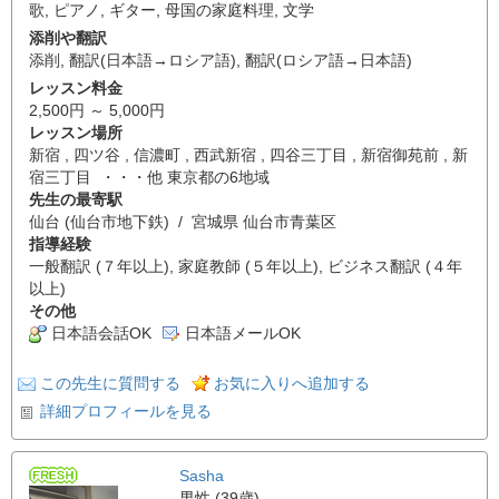
歌
,
ピアノ
,
ギター
,
母国の家庭料理
,
文学
添削や翻訳
添削
,
翻訳(日本語→ロシア語)
,
翻訳(ロシア語→日本語)
レッスン料金
2,500円 ～ 5,000円
レッスン場所
新宿 , 四ツ谷 , 信濃町 , 西武新宿 , 四谷三丁目 , 新宿御苑前 , 新
宿三丁目 ・・・他 東京都の6地域
先生の最寄駅
仙台 (仙台市地下鉄) / 宮城県 仙台市青葉区
指導経験
一般翻訳 (７年以上), 家庭教師 (５年以上), ビジネス翻訳 (４年
以上)
その他
日本語会話OK
日本語メールOK
この先生に質問する
お気に入りへ追加する
詳細プロフィールを見る
Sasha
男性 (39歳)