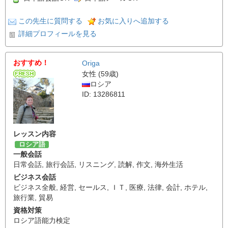
この先生に質問する
お気に入りへ追加する
詳細プロフィールを見る
おすすめ！
Origa
女性 (59歳)
ロシア
ID: 13286811
レッスン内容
ロシア語
一般会話
日常会話
,
旅行会話
,
リスニング
,
読解
,
作文
,
海外生活
ビジネス会話
ビジネス全般
,
経営
,
セールス
,
ＩＴ
,
医療
,
法律
,
会計
,
ホテル
,
旅行業
,
貿易
資格対策
ロシア語能力検定