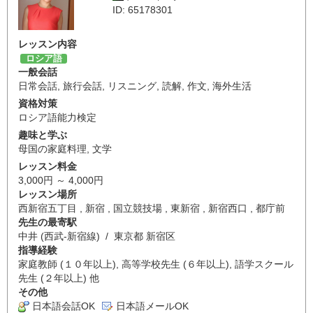
ID: 65178301
レッスン内容
ロシア語
一般会話
日常会話
,
旅行会話
,
リスニング
,
読解
,
作文
,
海外生活
資格対策
ロシア語能力検定
趣味と学ぶ
母国の家庭料理
,
文学
レッスン料金
3,000円 ～ 4,000円
レッスン場所
西新宿五丁目 , 新宿 , 国立競技場 , 東新宿 , 新宿西口 , 都庁前
先生の最寄駅
中井 (西武-新宿線) / 東京都 新宿区
指導経験
家庭教師 (１０年以上), 高等学校先生 (６年以上), 語学スクール
先生 (２年以上) 他
その他
日本語会話OK
日本語メールOK