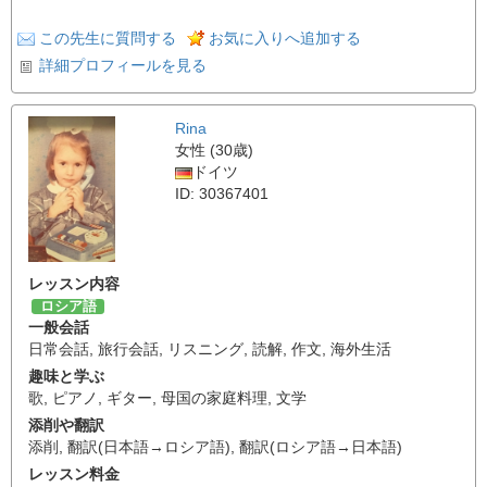
この先生に質問する
お気に入りへ追加する
詳細プロフィールを見る
Rina
女性 (30歳)
ドイツ
ID: 30367401
レッスン内容
ロシア語
一般会話
日常会話
,
旅行会話
,
リスニング
,
読解
,
作文
,
海外生活
趣味と学ぶ
歌
,
ピアノ
,
ギター
,
母国の家庭料理
,
文学
添削や翻訳
添削
,
翻訳(日本語→ロシア語)
,
翻訳(ロシア語→日本語)
レッスン料金