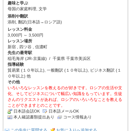
趣味と学ぶ
母国の家庭料理
,
文学
添削や翻訳
添削
,
翻訳(日本語→ロシア語)
レッスン料金
3,000円 ～ 3,500円
レッスン場所
新宿 , 四ツ谷 , 信濃町
先生の最寄駅
稲毛海岸 (JR-京葉線) / 千葉県 千葉市美浜区
指導経験
貿易業 (１０年以上), 一般翻訳 (１０年以上), ビジネス翻訳 (１
０年以上) 他
その他
いろいろなレッスンを教えるのが好きです。ロシアの生活や文
化、そしてビジネスについて幅広い知識をもっています。生徒
さんのリクエストがあれば、ロシアのいろいろなことを教える
ことができますとのことです。
日本語会話OK
日本語メールOK
本人確認書類提出あり
コース情報あり
この先生に質問する
お気に入りへ追加する