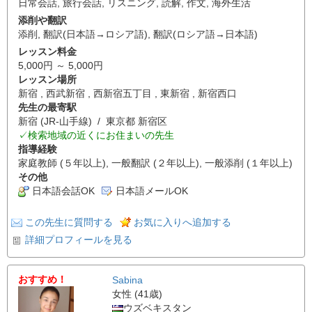
日常会話
,
旅行会話
,
リスニング
,
読解
,
作文
,
海外生活
添削や翻訳
添削
,
翻訳(日本語→ロシア語)
,
翻訳(ロシア語→日本語)
レッスン料金
5,000円 ～ 5,000円
レッスン場所
新宿 , 西武新宿 , 西新宿五丁目 , 東新宿 , 新宿西口
先生の最寄駅
新宿 (JR-山手線) / 東京都 新宿区
✓検索地域の近くにお住まいの先生
指導経験
家庭教師 (５年以上), 一般翻訳 (２年以上), 一般添削 (１年以上)
その他
日本語会話OK
日本語メールOK
この先生に質問する
お気に入りへ追加する
詳細プロフィールを見る
おすすめ！
Sabina
女性 (41歳)
ウズベキスタン