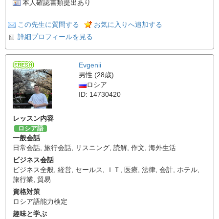
本人確認書類提出あり
この先生に質問する
お気に入りへ追加する
詳細プロフィールを見る
Evgenii
男性 (28歳)
ロシア
ID: 14730420
レッスン内容
ロシア語
一般会話
日常会話
,
旅行会話
,
リスニング
,
読解
,
作文
,
海外生活
ビジネス会話
ビジネス全般
,
経営
,
セールス
,
ＩＴ
,
医療
,
法律
,
会計
,
ホテル
,
旅行業
,
貿易
資格対策
ロシア語能力検定
趣味と学ぶ