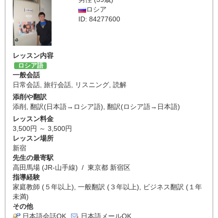
ロシア
ID: 84277600
レッスン内容
ロシア語
一般会話
日常会話
,
旅行会話
,
リスニング
,
読解
添削や翻訳
添削
,
翻訳(日本語→ロシア語)
,
翻訳(ロシア語→日本語)
レッスン料金
3,500円 ～ 3,500円
レッスン場所
新宿
先生の最寄駅
高田馬場 (JR-山手線) / 東京都 新宿区
指導経験
家庭教師 (５年以上), 一般翻訳 (３年以上), ビジネス翻訳 (１年
未満)
その他
日本語会話OK
日本語メールOK