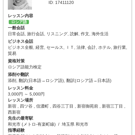
ID: 17411120
レッスン内容
ロシア語
一般会話
日常会話
,
旅行会話
,
リスニング
,
読解
,
作文
,
海外生活
ビジネス会話
ビジネス全般
,
経営
,
セールス
,
ＩＴ
,
法律
,
会計
,
ホテル
,
旅行業
,
貿易
資格対策
ロシア語能力検定
添削や翻訳
添削
,
翻訳(日本語→ロシア語)
,
翻訳(ロシア語→日本語)
レッスン料金
3,000円 ～ 5,000円
レッスン場所
新宿 , 四ツ谷 , 信濃町 , 四谷三丁目 , 新宿御苑前 , 新宿三丁目 ,
西新宿
先生の最寄駅
和光市 (メトロ-有楽町線) / 埼玉県 和光市
指導経験