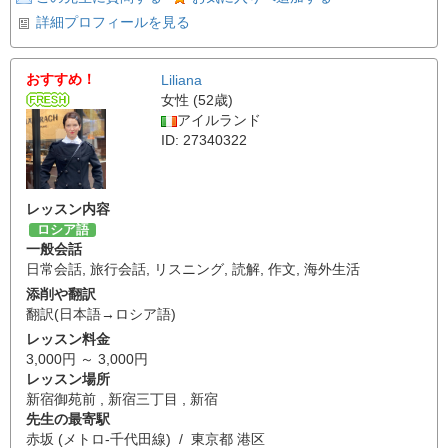
詳細プロフィールを見る
おすすめ！
Liliana
女性 (52歳)
アイルランド
ID: 27340322
レッスン内容
ロシア語
一般会話
日常会話
,
旅行会話
,
リスニング
,
読解
,
作文
,
海外生活
添削や翻訳
翻訳(日本語→ロシア語)
レッスン料金
3,000円 ～ 3,000円
レッスン場所
新宿御苑前 , 新宿三丁目 , 新宿
先生の最寄駅
赤坂 (メトロ-千代田線) / 東京都 港区