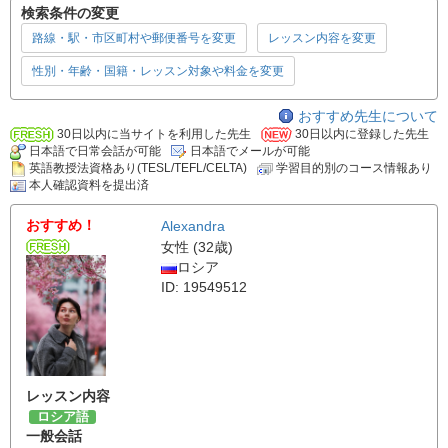
検索条件の変更
路線・駅・市区町村や郵便番号を変更
レッスン内容を変更
性別・年齢・国籍・レッスン対象や料金を変更
おすすめ先生について
30日以内に当サイトを利用した先生
30日以内に登録した先生
日本語で日常会話が可能
日本語でメールが可能
英語教授法資格あり(TESL/TEFL/CELTA)
学習目的別のコース情報あり
本人確認資料を提出済
おすすめ！
Alexandra
女性 (32歳)
ロシア
ID: 19549512
レッスン内容
ロシア語
一般会話