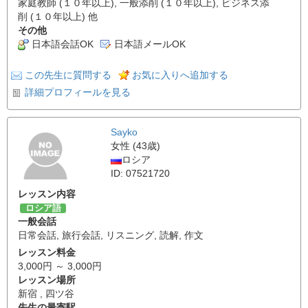
家庭教師 (１０年以上), 一般添削 (１０年以上), ビジネス添
削 (１０年以上) 他
その他
日本語会話OK
日本語メールOK
この先生に質問する
お気に入りへ追加する
詳細プロフィールを見る
Sayko
女性 (43歳)
ロシア
ID: 07521720
レッスン内容
ロシア語
一般会話
日常会話
,
旅行会話
,
リスニング
,
読解
,
作文
レッスン料金
3,000円 ～ 3,000円
レッスン場所
新宿 , 四ツ谷
先生の最寄駅