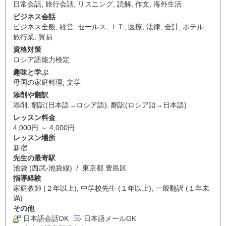
日常会話
,
旅行会話
,
リスニング
,
読解
,
作文
,
海外生活
ビジネス会話
ビジネス全般
,
経営
,
セールス
,
ＩＴ
,
医療
,
法律
,
会計
,
ホテル
,
旅行業
,
貿易
資格対策
ロシア語能力検定
趣味と学ぶ
母国の家庭料理
,
文学
添削や翻訳
添削
,
翻訳(日本語→ロシア語)
,
翻訳(ロシア語→日本語)
レッスン料金
4,000円 ～ 4,000円
レッスン場所
新宿
先生の最寄駅
池袋 (西武-池袋線) / 東京都 豊島区
指導経験
家庭教師 (２年以上), 中学校先生 (１年以上), 一般翻訳 (１年未
満)
その他
日本語会話OK
日本語メールOK