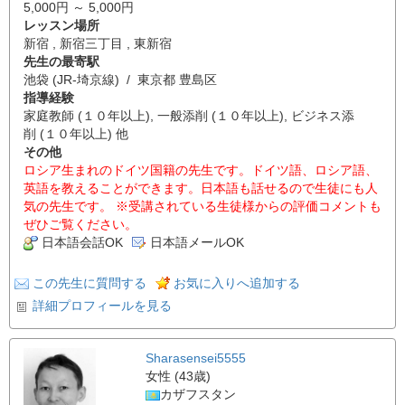
5,000円 ～ 5,000円
レッスン場所
新宿 , 新宿三丁目 , 東新宿
先生の最寄駅
池袋 (JR-埼京線) / 東京都 豊島区
指導経験
家庭教師 (１０年以上), 一般添削 (１０年以上), ビジネス添
削 (１０年以上) 他
その他
ロシア生まれのドイツ国籍の先生です。ドイツ語、ロシア語、
英語を教えることができます。日本語も話せるので生徒にも人
気の先生です。 ※受講されている生徒様からの評価コメントも
ぜひご覧ください。
日本語会話OK
日本語メールOK
この先生に質問する
お気に入りへ追加する
詳細プロフィールを見る
Sharasensei5555
女性 (43歳)
カザフスタン