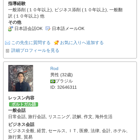
指導経験
一般添削 (１０年以上), ビジネス添削 (１０年以上), 一般翻
訳 (１０年以上) 他
その他
日本語会話OK
日本語メールOK
この先生に質問する
お気に入りへ追加する
詳細プロフィールを見る
Rod
男性 (32歳)
ブラジル
ID: 32646311
レッスン内容
ポルトガル語
一般会話
日常会話
,
旅行会話
,
リスニング
,
読解
,
作文
,
海外生活
ビジネス会話
ビジネス全般
,
経営
,
セールス
,
ＩＴ
,
医療
,
法律
,
会計
,
ホテル
,
旅行業
,
貿易