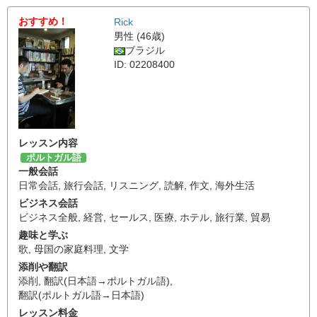
おすすめ！
Rick
男性 (46歳)
ブラジル
ID: 02208400
レッスン内容
ポルトガル語
一般会話
日常会話
,
旅行会話
,
リスニング
,
読解
,
作文
,
海外生活
ビジネス会話
ビジネス全般
,
経営
,
セールス
,
医療
,
ホテル
,
旅行業
,
貿易
趣味と学ぶ
歌
,
母国の家庭料理
,
文学
添削や翻訳
添削
,
翻訳(日本語→ポルトガル語)
,
翻訳(ポルトガル語→日本語)
レッスン料金