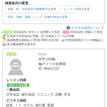
検索条件の変更
路線・駅・市区町村や郵便番号を変更
レッスン内容を変更
性別・年齢・国籍・レッスン対象や料金を変更
おすすめ先生について
30日以内に当サイトを利用した先生
30日以内に登録した先生
日本語で日常会話が可能
日本語でメールが可能
英語教授法資格あり(TESL/TEFL/CELTA)
学習目的別のコース情報あり
本人確認資料を提出済
incris
女性 (26歳)
アメリカ合衆国
ID: 99421722
レッスン内容
ポルトガル語
一般会話
日常会話
,
旅行会話
,
リスニング
,
読解
,
作文
ビジネス会話
経営
,
ＩＴ
,
ホテル
,
旅行業
,
貿易