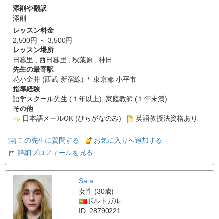
添削や翻訳
添削
レッスン料金
2,500円 ～ 3,500円
レッスン場所
日暮里 , 西日暮里 , 秋葉原 , 神田
先生の最寄駅
花小金井 (西武-新宿線) / 東京都 小平市
指導経験
語学スクール先生 (１年以上), 家庭教師 (１年未満)
その他
日本語メールOK (ひらがなのみ)
英語教授法資格あり
この先生に質問する
お気に入りへ追加する
詳細プロフィールを見る
Sara
女性 (30歳)
ポルトガル
ID: 28790221