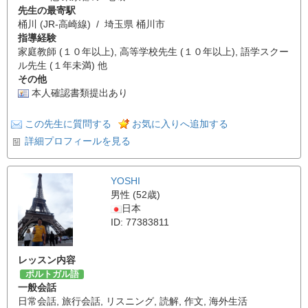
先生の最寄駅
桶川 (JR-高崎線) / 埼玉県 桶川市
指導経験
家庭教師 (１０年以上), 高等学校先生 (１０年以上), 語学スクー
ル先生 (１年未満) 他
その他
本人確認書類提出あり
この先生に質問する
お気に入りへ追加する
詳細プロフィールを見る
YOSHI
男性 (52歳)
日本
ID: 77383811
レッスン内容
ポルトガル語
一般会話
日常会話
,
旅行会話
,
リスニング
,
読解
,
作文
,
海外生活