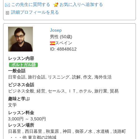
この先生に質問する
お気に入りへ追加する
詳細プロフィールを見る
Josep
男性 (50歳)
スペイン
ID: 48848612
レッスン内容
ポルトガル語
一般会話
日常会話
,
旅行会話
,
リスニング
,
読解
,
作文
,
海外生活
ビジネス会話
ビジネス全般
,
経営
,
セールス
,
ＩＴ
,
ホテル
,
旅行業
,
貿易
趣味と学ぶ
文学
レッスン料金
3,000円 ～ 3,500円
レッスン場所
日暮里 , 西日暮里 , 秋葉原 , 神田 , 御茶ノ水 , 水道橋 , 淡路町
・・・他 東京都の2地域