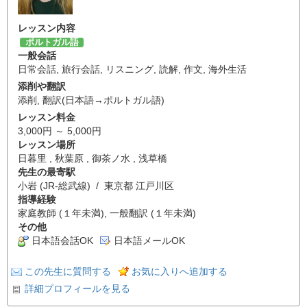
レッスン内容
ポルトガル語
一般会話
日常会話
,
旅行会話
,
リスニング
,
読解
,
作文
,
海外生活
添削や翻訳
添削
,
翻訳(日本語→ポルトガル語)
レッスン料金
3,000円 ～ 5,000円
レッスン場所
日暮里 , 秋葉原 , 御茶ノ水 , 浅草橋
先生の最寄駅
小岩 (JR-総武線) / 東京都 江戸川区
指導経験
家庭教師 (１年未満), 一般翻訳 (１年未満)
その他
日本語会話OK
日本語メールOK
この先生に質問する
お気に入りへ追加する
詳細プロフィールを見る