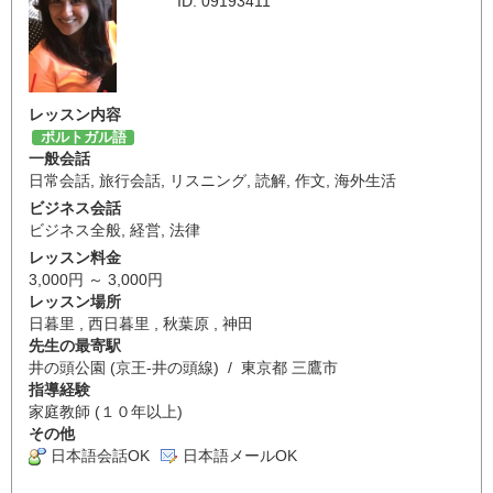
ID: 09193411
レッスン内容
ポルトガル語
一般会話
日常会話
,
旅行会話
,
リスニング
,
読解
,
作文
,
海外生活
ビジネス会話
ビジネス全般
,
経営
,
法律
レッスン料金
3,000円 ～ 3,000円
レッスン場所
日暮里 , 西日暮里 , 秋葉原 , 神田
先生の最寄駅
井の頭公園 (京王-井の頭線) / 東京都 三鷹市
指導経験
家庭教師 (１０年以上)
その他
日本語会話OK
日本語メールOK