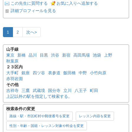
この先生に質問する
お気に入りへ追加する
詳細プロフィールを見る
1
2
次へ>
山手線
東京
新橋
品川
目黒
渋谷
新宿
高田馬場
池袋
上野
秋葉原
２３区内
大手町
銀座
四ツ谷
表参道
飯田橋
中野
小竹向原
赤羽岩淵
その他
吉祥寺
三鷹
武蔵境
国分寺
立川
八王子
町田
上記以外の駅を指定して検索する。
検索条件の変更
路線・駅・市区町村や郵便番号を変更
レッスン内容を変更
性別・年齢・国籍・レッスン対象や料金を変更