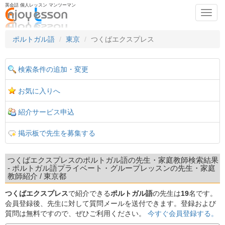
英会話 個人レッスン マンツーマン
Toggl
navig
ポルトガル語
東京
つくばエクスプレス
検索条件の追加・変更
お気に入りへ
紹介サービス申込
掲示板で先生を募集する
つくばエクスプレスのポルトガル語の先生・家庭教師検索結果
- ポルトガル語プライベート・グループレッスンの先生・家庭
教師紹介 / 東京都
つくばエクスプレス
で紹介できる
ポルトガル語
の先生は
19
名です。
会員登録後、先生に対して質問メールを送付できます。登録および
質問は無料ですので、ぜひご利用ください。
今すぐ会員登録する。