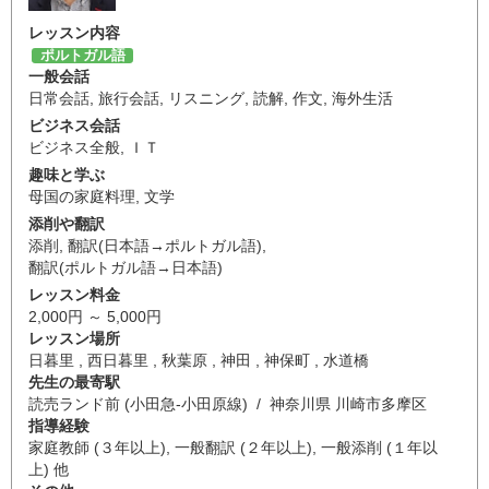
レッスン内容
ポルトガル語
一般会話
日常会話
,
旅行会話
,
リスニング
,
読解
,
作文
,
海外生活
ビジネス会話
ビジネス全般
,
ＩＴ
趣味と学ぶ
母国の家庭料理
,
文学
添削や翻訳
添削
,
翻訳(日本語→ポルトガル語)
,
翻訳(ポルトガル語→日本語)
レッスン料金
2,000円 ～ 5,000円
レッスン場所
日暮里 , 西日暮里 , 秋葉原 , 神田 , 神保町 , 水道橋
先生の最寄駅
読売ランド前 (小田急-小田原線) / 神奈川県 川崎市多摩区
指導経験
家庭教師 (３年以上), 一般翻訳 (２年以上), 一般添削 (１年以
上) 他