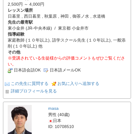
2,500円 ～ 4,000円
レッスン場所
日暮里 , 西日暮里 , 秋葉原 , 神田 , 御茶ノ水 , 水道橋
先生の最寄駅
東小金井 (JR-中央本線) / 東京都 小金井市
指導経験
家庭教師 (１０年以上), 語学スクール先生 (１０年以上), 一般添
削 (１０年以上) 他
その他
※受講されている生徒様からの評価コメントもぜひご覧くださ
い。
日本語会話OK
日本語メールOK
この先生に質問する
お気に入りへ追加する
詳細プロフィールを見る
masa
男性 (40歳)
日本
ID: 10708510