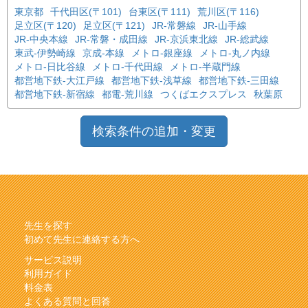
東京都
千代田区(〒101)
台東区(〒111)
荒川区(〒116)
足立区(〒120)
足立区(〒121)
JR-常磐線
JR-山手線
JR-中央本線
JR-常磐・成田線
JR-京浜東北線
JR-総武線
東武-伊勢崎線
京成-本線
メトロ-銀座線
メトロ-丸ノ内線
メトロ-日比谷線
メトロ-千代田線
メトロ-半蔵門線
都営地下鉄-大江戸線
都営地下鉄-浅草線
都営地下鉄-三田線
都営地下鉄-新宿線
都電-荒川線
つくばエクスプレス
秋葉原
検索条件の追加・変更
先生を探す
初めて先生に連絡する方へ
サービス説明
利用ガイド
料金表
よくある質問と回答