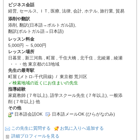
ビジネス会話
経営
,
セールス
,
ＩＴ
,
医療
,
法律
,
会計
,
ホテル
,
旅行業
,
貿易
添削や翻訳
添削
,
翻訳(日本語→ポルトガル語)
,
翻訳(ポルトガル語→日本語)
レッスン料金
5,000円 ～ 5,000円
レッスン場所
日暮里 , 新三河島 , 町屋 , 千住大橋 , 北千住 , 北綾瀬 , 綾瀬
・・・他 東京都の13地域
先生の最寄駅
町屋 (メトロ-千代田線) / 東京都 荒川区
✓検索地域の近くにお住まいの先生
指導経験
家庭教師 (７年以上), 語学スクール先生 (７年以上), 一般添
削 (７年以上) 他
その他
日本語会話OK
日本語メールOK (ひらがなのみ)
この先生に質問する
お気に入りへ追加する
詳細プロフィールを見る