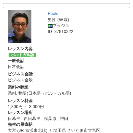
Paulo
男性 (56歳)
ブラジル
ID: 37810322
レッスン内容
ポルトガル語
一般会話
日常会話
ビジネス会話
ビジネス全般
添削や翻訳
添削
,
翻訳(日本語→ポルトガル語)
レッスン料金
1,800円 ～ 3,000円
レッスン場所
日暮里 , 西日暮里 , 秋葉原 , 神田
先生の最寄駅
大宮 (JR-京浜東北線) / 埼玉県 さいたま市大宮区