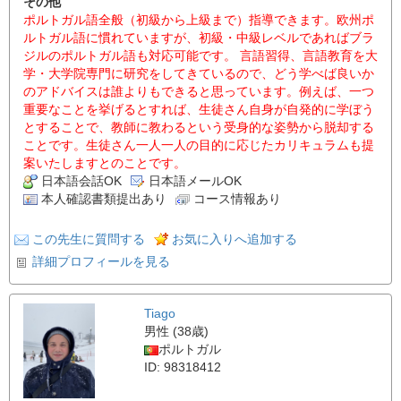
その他
ポルトガル語全般（初級から上級まで）指導できます。欧州ポ
ルトガル語に慣れていますが、初級・中級レベルであればブラ
ジルのポルトガル語も対応可能です。 言語習得、言語教育を大
学・大学院専門に研究をしてきているので、どう学べば良いか
のアドバイスは誰よりもできると思っています。例えば、一つ
重要なことを挙げるとすれば、生徒さん自身が自発的に学ぼう
とすることで、教師に教わるという受身的な姿勢から脱却する
ことです。生徒さん一人一人の目的に応じたカリキュラムも提
案いたしますとのことです。
日本語会話OK
日本語メールOK
本人確認書類提出あり
コース情報あり
この先生に質問する
お気に入りへ追加する
詳細プロフィールを見る
Tiago
男性 (38歳)
ポルトガル
ID: 98318412