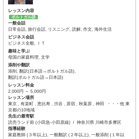
レッスン内容
ポルトガル語
一般会話
日常会話
,
旅行会話
,
リスニング
,
読解
,
作文
,
海外生活
ビジネス会話
ビジネス全般
,
ＩＴ
趣味と学ぶ
母国の家庭料理
,
文学
添削や翻訳
添削
,
翻訳(日本語→ポルトガル語)
,
翻訳(ポルトガル語→日本語)
レッスン料金
2,000円 ～ 5,000円
レッスン場所
東京 , 有楽町 , 恵比寿 , 渋谷 , 原宿 , 秋葉原 , 神田 ・・・他 東
京都の10地域
先生の最寄駅
読売ランド前 (小田急-小田原線) / 神奈川県 川崎市多摩区
指導経験
家庭教師 (３年以上), 一般翻訳 (２年以上), 一般添削 (１年以