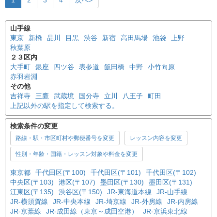
1
2
3
4
次へ>
山手線
東京
新橋
品川
目黒
渋谷
新宿
高田馬場
池袋
上野
秋葉原
２３区内
大手町
銀座
四ツ谷
表参道
飯田橋
中野
小竹向原
赤羽岩淵
その他
吉祥寺
三鷹
武蔵境
国分寺
立川
八王子
町田
上記以外の駅を指定して検索する。
検索条件の変更
路線・駅・市区町村や郵便番号を変更
レッスン内容を変更
性別・年齢・国籍・レッスン対象や料金を変更
東京都
千代田区(〒100)
千代田区(〒101)
千代田区(〒102)
中央区(〒103)
港区(〒107)
墨田区(〒130)
墨田区(〒131)
江東区(〒135)
渋谷区(〒150)
JR-東海道本線
JR-山手線
JR-横須賀線
JR-中央本線
JR-埼京線
JR-外房線
JR-内房線
JR-京葉線
JR-成田線（東京～成田空港）
JR-京浜東北線