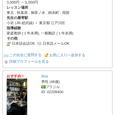
3,000円 ～ 5,000円
レッスン場所
東京 , 秋葉原 , 御茶ノ水 , 錦糸町 , 両国
先生の最寄駅
小岩 (JR-総武線) / 東京都 江戸川区
指導経験
家庭教師 (１年未満), 一般翻訳 (１年未満)
その他
日本語会話OK
日本語メールOK
この先生に質問する
お気に入りへ追加する
詳細プロフィールを見る
おすすめ！
Rick
男性 (46歳)
ブラジル
ID: 02208400