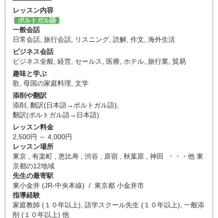
レッスン内容
ポルトガル語
一般会話
日常会話
,
旅行会話
,
リスニング
,
読解
,
作文
,
海外生活
ビジネス会話
ビジネス全般
,
経営
,
セールス
,
医療
,
ホテル
,
旅行業
,
貿易
趣味と学ぶ
歌
,
母国の家庭料理
,
文学
添削や翻訳
添削
,
翻訳(日本語→ポルトガル語)
,
翻訳(ポルトガル語→日本語)
レッスン料金
2,500円 ～ 4,000円
レッスン場所
東京 , 有楽町 , 恵比寿 , 渋谷 , 原宿 , 秋葉原 , 神田 ・・・他 東
京都の12地域
先生の最寄駅
東小金井 (JR-中央本線) / 東京都 小金井市
指導経験
家庭教師 (１０年以上), 語学スクール先生 (１０年以上), 一般添
削 (１０年以上) 他