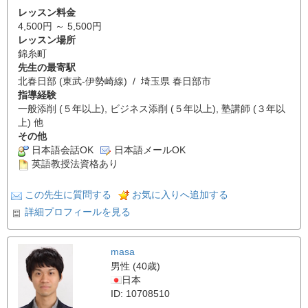
レッスン料金
4,500円 ～ 5,500円
レッスン場所
錦糸町
先生の最寄駅
北春日部 (東武-伊勢崎線) / 埼玉県 春日部市
指導経験
一般添削 (５年以上), ビジネス添削 (５年以上), 塾講師 (３年以
上) 他
その他
日本語会話OK
日本語メールOK
英語教授法資格あり
この先生に質問する
お気に入りへ追加する
詳細プロフィールを見る
masa
男性 (40歳)
日本
ID: 10708510