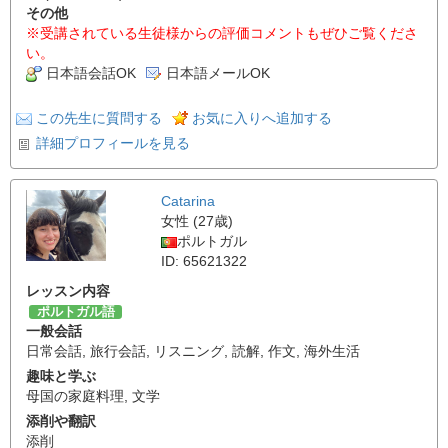
その他
※受講されている生徒様からの評価コメントもぜひご覧くださ
い。
日本語会話OK
日本語メールOK
この先生に質問する
お気に入りへ追加する
詳細プロフィールを見る
Catarina
女性 (27歳)
ポルトガル
ID: 65621322
レッスン内容
ポルトガル語
一般会話
日常会話
,
旅行会話
,
リスニング
,
読解
,
作文
,
海外生活
趣味と学ぶ
母国の家庭料理
,
文学
添削や翻訳
添削