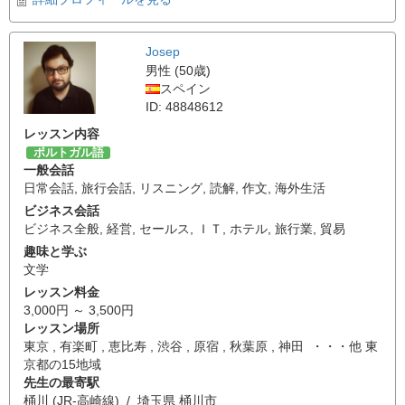
Josep
男性 (50歳)
スペイン
ID: 48848612
レッスン内容
ポルトガル語
一般会話
日常会話
,
旅行会話
,
リスニング
,
読解
,
作文
,
海外生活
ビジネス会話
ビジネス全般
,
経営
,
セールス
,
ＩＴ
,
ホテル
,
旅行業
,
貿易
趣味と学ぶ
文学
レッスン料金
3,000円 ～ 3,500円
レッスン場所
東京 , 有楽町 , 恵比寿 , 渋谷 , 原宿 , 秋葉原 , 神田 ・・・他 東
京都の15地域
先生の最寄駅
桶川 (JR-高崎線) / 埼玉県 桶川市