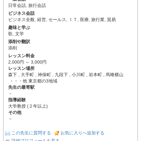
日常会話
,
旅行会話
ビジネス会話
ビジネス全般
,
経営
,
セールス
,
ＩＴ
,
医療
,
旅行業
,
貿易
趣味と学ぶ
歌
,
文学
添削や翻訳
添削
レッスン料金
2,000円 ～ 3,000円
レッスン場所
森下 , 大手町 , 神保町 , 九段下 , 小川町 , 岩本町 , 馬喰横山
・・・他 東京都の3地域
先生の最寄駅
－
指導経験
大学教授 (２年以上)
その他
－
この先生に質問する
お気に入りへ追加する
詳細プロフィールを見る