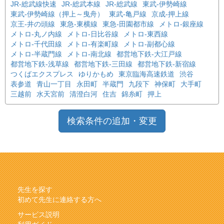
JR-総武線快速
JR-総武本線
JR-総武線
東武-伊勢崎線
東武-伊勢崎線（押上～曳舟）
東武-亀戸線
京成-押上線
京王-井の頭線
東急-東横線
東急-田園都市線
メトロ-銀座線
メトロ-丸ノ内線
メトロ-日比谷線
メトロ-東西線
メトロ-千代田線
メトロ-有楽町線
メトロ-副都心線
メトロ-半蔵門線
メトロ-南北線
都営地下鉄-大江戸線
都営地下鉄-浅草線
都営地下鉄-三田線
都営地下鉄-新宿線
つくばエクスプレス
ゆりかもめ
東京臨海高速鉄道
渋谷
表参道
青山一丁目
永田町
半蔵門
九段下
神保町
大手町
三越前
水天宮前
清澄白河
住吉
錦糸町
押上
検索条件の追加・変更
先生を探す
初めて先生に連絡する方へ
サービス説明