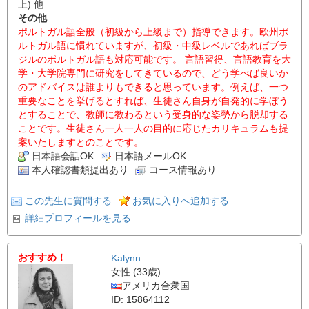
上) 他
その他
ポルトガル語全般（初級から上級まで）指導できます。欧州ポ
ルトガル語に慣れていますが、初級・中級レベルであればブラ
ジルのポルトガル語も対応可能です。 言語習得、言語教育を大
学・大学院専門に研究をしてきているので、どう学べば良いか
のアドバイスは誰よりもできると思っています。例えば、一つ
重要なことを挙げるとすれば、生徒さん自身が自発的に学ぼう
とすることで、教師に教わるという受身的な姿勢から脱却する
ことです。生徒さん一人一人の目的に応じたカリキュラムも提
案いたしますとのことです。
日本語会話OK
日本語メールOK
本人確認書類提出あり
コース情報あり
この先生に質問する
お気に入りへ追加する
詳細プロフィールを見る
おすすめ！
Kalynn
女性 (33歳)
アメリカ合衆国
ID: 15864112