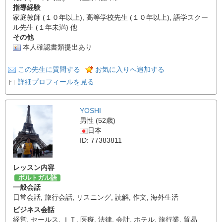
指導経験
家庭教師 (１０年以上), 高等学校先生 (１０年以上), 語学スクー
ル先生 (１年未満) 他
その他
本人確認書類提出あり
この先生に質問する
お気に入りへ追加する
詳細プロフィールを見る
YOSHI
男性 (52歳)
日本
ID: 77383811
レッスン内容
ポルトガル語
一般会話
日常会話
,
旅行会話
,
リスニング
,
読解
,
作文
,
海外生活
ビジネス会話
経営
,
セールス
,
ＩＴ
,
医療
,
法律
,
会計
,
ホテル
,
旅行業
,
貿易