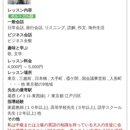
レッスン内容
ポルトガル語
一般会話
日常会話
,
旅行会話
,
リスニング
,
読解
,
作文
,
海外生活
ビジネス会話
ビジネス全般
趣味と学ぶ
歌
,
文学
レッスン料金
4,000円 ～ 5,000円
レッスン場所
東京 , 三越前 , 日本橋 , 大手町 , 霞ケ関 , 国会議事堂前 , 人形町
・・・他 東京都の9地域
先生の最寄駅
葛西 (メトロ-東西線) / 東京都 江戸川区
指導経験
家庭教師 (１０年以上), 高等学校先生 (３年以上), 語学スクール
先生 (２年以上) 他
その他
私は中級または上級の英語の知識を持っている大人の生徒に会