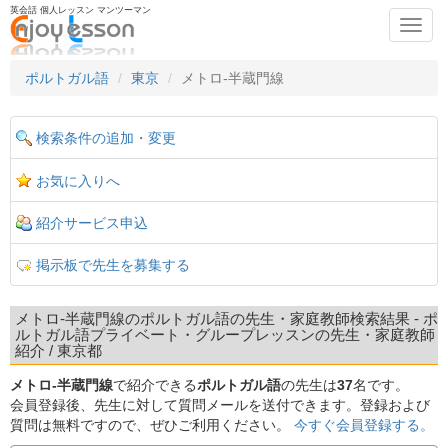
英会話 個人レッスン マンツーマン
Toggl
navig
ポルトガル語
東京
メトロ-半蔵門線
検索条件の追加・変更
お気に入りへ
紹介サービス申込
掲示板で先生を募集する
メトロ-半蔵門線のポルトガル語の先生・家庭教師検索結果 - ポ
ルトガル語プライベート・グループレッスンの先生・家庭教師
紹介 / 東京都
メトロ-半蔵門線
で紹介できる
ポルトガル語
の先生は
37
名です。
会員登録後、先生に対して質問メールを送付できます。登録および
質問は無料ですので、ぜひご利用ください。
今すぐ会員登録する。