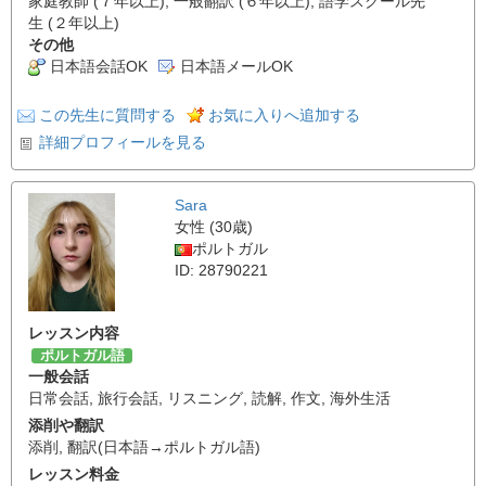
家庭教師 (７年以上), 一般翻訳 (６年以上), 語学スクール先
生 (２年以上)
その他
日本語会話OK
日本語メールOK
この先生に質問する
お気に入りへ追加する
詳細プロフィールを見る
Sara
女性 (30歳)
ポルトガル
ID: 28790221
レッスン内容
ポルトガル語
一般会話
日常会話
,
旅行会話
,
リスニング
,
読解
,
作文
,
海外生活
添削や翻訳
添削
,
翻訳(日本語→ポルトガル語)
レッスン料金