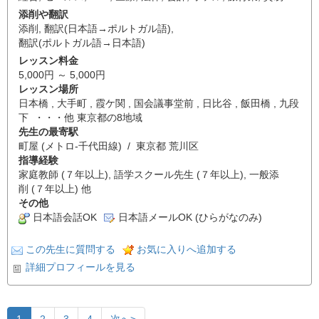
添削や翻訳
添削
,
翻訳(日本語→ポルトガル語)
,
翻訳(ポルトガル語→日本語)
レッスン料金
5,000円 ～ 5,000円
レッスン場所
日本橋 , 大手町 , 霞ケ関 , 国会議事堂前 , 日比谷 , 飯田橋 , 九段
下 ・・・他 東京都の8地域
先生の最寄駅
町屋 (メトロ-千代田線) / 東京都 荒川区
指導経験
家庭教師 (７年以上), 語学スクール先生 (７年以上), 一般添
削 (７年以上) 他
その他
日本語会話OK
日本語メールOK (ひらがなのみ)
この先生に質問する
お気に入りへ追加する
詳細プロフィールを見る