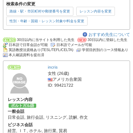
検索条件の変更
路線・駅・市区町村や郵便番号を変更
レッスン内容を変更
性別・年齢・国籍・レッスン対象や料金を変更
おすすめ先生について
30日以内に当サイトを利用した先生
30日以内に登録した先生
日本語で日常会話が可能
日本語でメールが可能
英語教授法資格あり(TESL/TEFL/CELTA)
学習目的別のコース情報あり
本人確認資料を提出済
incris
女性 (26歳)
アメリカ合衆国
ID: 99421722
レッスン内容
ポルトガル語
一般会話
日常会話
,
旅行会話
,
リスニング
,
読解
,
作文
ビジネス会話
経営
,
ＩＴ
,
ホテル
,
旅行業
,
貿易