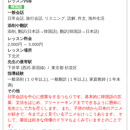
レッスン内容
韓国語
一般会話
日常会話
,
旅行会話
,
リスニング
,
読解
,
作文
,
海外生活
添削や翻訳
添削
,
翻訳(日本語→韓国語)
,
翻訳(韓国語→日本語)
レッスン料金
2,000円 ～ 3,000円
レッスン場所
下北沢
先生の最寄駅
下井草 (西武-新宿線) / 東京都 杉並区
指導経験
一般添削 (１０年以上), 一般翻訳 (１年以上), 家庭教師 (１年未
満)
その他
日常会話を中心に授業をするつもりです。基本的に韓国語の言
葉、文法をはじめ、フリートーキングまでできるように懸命に
先生として力を尽くします。 また、子供の頃から日本のアニメ
が好きで、今までよく見ているアニメもけっこうあります。 そ
して、最近は好きな俳優のドラマもよくみていますとのことで
す。