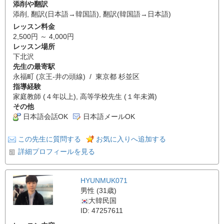
添削や翻訳
添削
,
翻訳(日本語→韓国語)
,
翻訳(韓国語→日本語)
レッスン料金
2,500円 ～ 4,000円
レッスン場所
下北沢
先生の最寄駅
永福町 (京王-井の頭線) / 東京都 杉並区
指導経験
家庭教師 (４年以上), 高等学校先生 (１年未満)
その他
日本語会話OK
日本語メールOK
この先生に質問する
お気に入りへ追加する
詳細プロフィールを見る
HYUNMUK071
男性 (31歳)
大韓民国
ID: 47257611