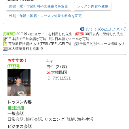
路線・駅・市区町村や郵便番号を変更
レッスン内容を変更
性別・年齢・国籍・レッスン対象や料金を変更
おすすめ先生について
30日以内に当サイトを利用した先生
30日以内に登録した先生
日本語で日常会話が可能
日本語でメールが可能
英語教授法資格あり(TESL/TEFL/CELTA)
学習目的別のコース情報あり
本人確認資料を提出済
おすすめ！
Jay
男性 (27歳)
大韓民国
ID: 73911521
レッスン内容
韓国語
一般会話
日常会話
,
旅行会話
,
リスニング
,
読解
,
海外生活
ビジネス会話