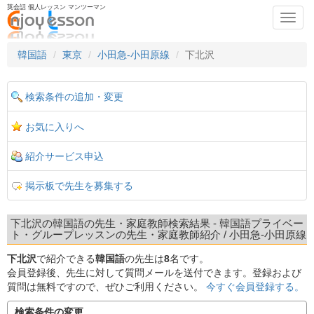
英会話 個人レッスン マンツーマン
Toggl
navig
韓国語
東京
小田急-小田原線
下北沢
検索条件の追加・変更
お気に入りへ
紹介サービス申込
掲示板で先生を募集する
下北沢の韓国語の先生・家庭教師検索結果 - 韓国語プライベー
ト・グループレッスンの先生・家庭教師紹介 / 小田急-小田原線
下北沢
で紹介できる
韓国語
の先生は
8
名です。
会員登録後、先生に対して質問メールを送付できます。登録および
質問は無料ですので、ぜひご利用ください。
今すぐ会員登録する。
検索条件の変更