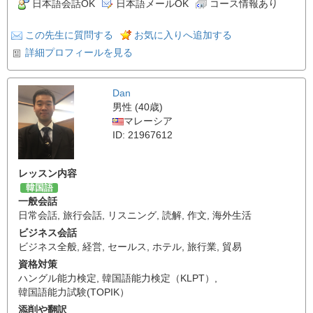
日本語会話OK
日本語メールOK
コース情報あり
この先生に質問する
お気に入りへ追加する
詳細プロフィールを見る
Dan
男性 (40歳)
マレーシア
ID: 21967612
レッスン内容
韓国語
一般会話
日常会話
,
旅行会話
,
リスニング
,
読解
,
作文
,
海外生活
ビジネス会話
ビジネス全般
,
経営
,
セールス
,
ホテル
,
旅行業
,
貿易
資格対策
ハングル能力検定
,
韓国語能力検定（KLPT）
,
韓国語能力試験(TOPIK）
添削や翻訳