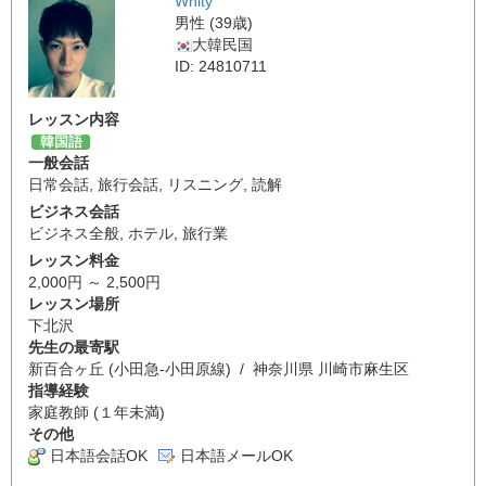
Whity
男性 (39歳)
大韓民国
ID: 24810711
レッスン内容
韓国語
一般会話
日常会話
,
旅行会話
,
リスニング
,
読解
ビジネス会話
ビジネス全般
,
ホテル
,
旅行業
レッスン料金
2,000円 ～ 2,500円
レッスン場所
下北沢
先生の最寄駅
新百合ヶ丘 (小田急-小田原線) / 神奈川県 川崎市麻生区
指導経験
家庭教師 (１年未満)
その他
日本語会話OK
日本語メールOK