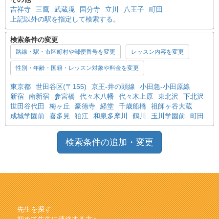
吉祥寺
三鷹
武蔵境
国分寺
立川
八王子
町田
上記以外の駅を指定して検索する。
検索条件の変更
路線・駅・市区町村や郵便番号を変更
レッスン内容を変更
性別・年齢・国籍・レッスン対象や料金を変更
東京都
世田谷区(〒155)
京王-井の頭線
小田急-小田原線
新宿
南新宿
参宮橋
代々木八幡
代々木上原
東北沢
下北沢
世田谷代田
梅ヶ丘
豪徳寺
経堂
千歳船橋
祖師ヶ谷大蔵
成城学園前
喜多見
狛江
和泉多摩川
鶴川
玉川学園前
町田
検索条件の追加・変更
先生を探す