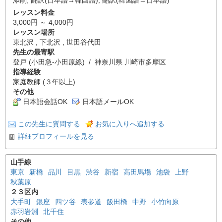
レッスン料金
3,000円 ～ 4,000円
レッスン場所
東北沢 , 下北沢 , 世田谷代田
先生の最寄駅
登戸 (小田急-小田原線) / 神奈川県 川崎市多摩区
指導経験
家庭教師 (３年以上)
その他
日本語会話OK
日本語メールOK
この先生に質問する
お気に入りへ追加する
詳細プロフィールを見る
山手線
東京
新橋
品川
目黒
渋谷
新宿
高田馬場
池袋
上野
秋葉原
２３区内
大手町
銀座
四ツ谷
表参道
飯田橋
中野
小竹向原
赤羽岩淵
北千住
その他