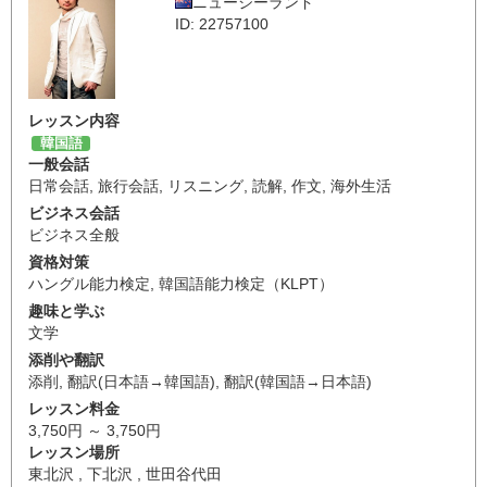
ニュージーランド
ID: 22757100
レッスン内容
韓国語
一般会話
日常会話
,
旅行会話
,
リスニング
,
読解
,
作文
,
海外生活
ビジネス会話
ビジネス全般
資格対策
ハングル能力検定
,
韓国語能力検定（KLPT）
趣味と学ぶ
文学
添削や翻訳
添削
,
翻訳(日本語→韓国語)
,
翻訳(韓国語→日本語)
レッスン料金
3,750円 ～ 3,750円
レッスン場所
東北沢 , 下北沢 , 世田谷代田