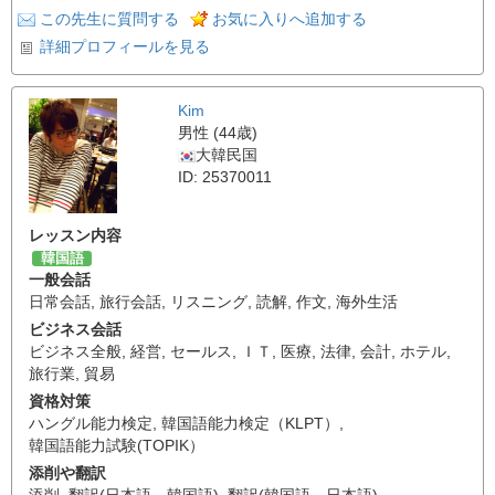
この先生に質問する
お気に入りへ追加する
詳細プロフィールを見る
Kim
男性 (44歳)
大韓民国
ID: 25370011
レッスン内容
韓国語
一般会話
日常会話
,
旅行会話
,
リスニング
,
読解
,
作文
,
海外生活
ビジネス会話
ビジネス全般
,
経営
,
セールス
,
ＩＴ
,
医療
,
法律
,
会計
,
ホテル
,
旅行業
,
貿易
資格対策
ハングル能力検定
,
韓国語能力検定（KLPT）
,
韓国語能力試験(TOPIK）
添削や翻訳
添削
,
翻訳(日本語→韓国語)
,
翻訳(韓国語→日本語)