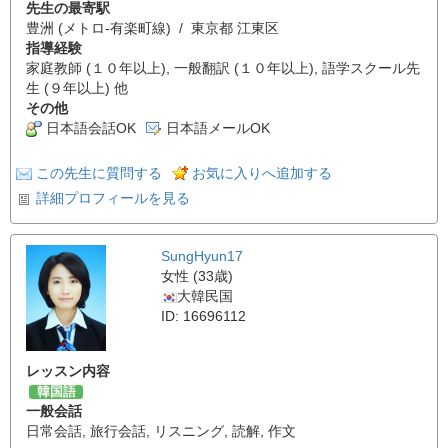
先生の最寄駅
豊洲 (メトロ-有楽町線) / 東京都 江東区
指導経験
家庭教師 (１０年以上), 一般翻訳 (１０年以上), 語学スクール先
生 (９年以上) 他
その他
日本語会話OK
日本語メールOK
この先生に質問する
お気に入りへ追加する
詳細プロフィールを見る
SungHyun17
女性 (33歳)
大韓民国
ID: 16696112
レッスン内容
韓国語
一般会話
日常会話
,
旅行会話
,
リスニング
,
読解
,
作文