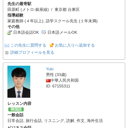
先生の最寄駅
田原町 (メトロ-銀座線) / 東京都 台東区
指導経験
家庭教師 (４年以上), 語学スクール先生 (１年未満)
その他
日本語会話OK
日本語メールOK
この先生に質問する
お気に入りへ追加する
詳細プロフィールを見る
Yuki
男性 (33歳)
中華人民共和国
ID: 67155311
レッスン内容
韓国語
一般会話
日常会話
,
旅行会話
,
リスニング
,
読解
,
作文
,
海外生活
ビジネス会話