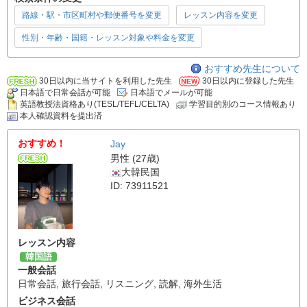
路線・駅・市区町村や郵便番号を変更
レッスン内容を変更
性別・年齢・国籍・レッスン対象や料金を変更
おすすめ先生について
30日以内に当サイトを利用した先生
30日以内に登録した先生
日本語で日常会話が可能
日本語でメールが可能
英語教授法資格あり(TESL/TEFL/CELTA)
学習目的別のコース情報あり
本人確認資料を提出済
おすすめ！
Jay
男性 (27歳)
大韓民国
ID: 73911521
レッスン内容
韓国語
一般会話
日常会話
,
旅行会話
,
リスニング
,
読解
,
海外生活
ビジネス会話