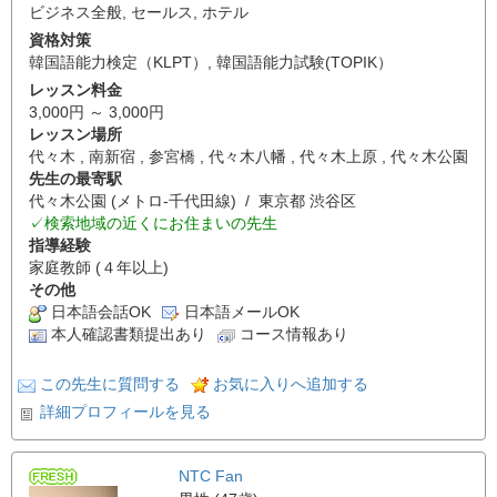
ビジネス全般
,
セールス
,
ホテル
資格対策
韓国語能力検定（KLPT）
,
韓国語能力試験(TOPIK）
レッスン料金
3,000円 ～ 3,000円
レッスン場所
代々木 , 南新宿 , 参宮橋 , 代々木八幡 , 代々木上原 , 代々木公園
先生の最寄駅
代々木公園 (メトロ-千代田線) / 東京都 渋谷区
✓検索地域の近くにお住まいの先生
指導経験
家庭教師 (４年以上)
その他
日本語会話OK
日本語メールOK
本人確認書類提出あり
コース情報あり
この先生に質問する
お気に入りへ追加する
詳細プロフィールを見る
NTC Fan