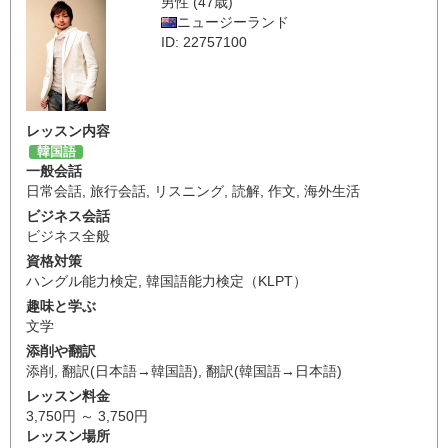
男性 (47歳)
ニュージーランド
ID: 22757100
レッスン内容
韓国語
一般会話
日常会話
,
旅行会話
,
リスニング
,
読解
,
作文
,
海外生活
ビジネス会話
ビジネス全般
資格対策
ハングル能力検定
,
韓国語能力検定（KLPT）
趣味と学ぶ
文学
添削や翻訳
添削
,
翻訳(日本語→韓国語)
,
翻訳(韓国語→日本語)
レッスン料金
3,750円 ～ 3,750円
レッスン場所