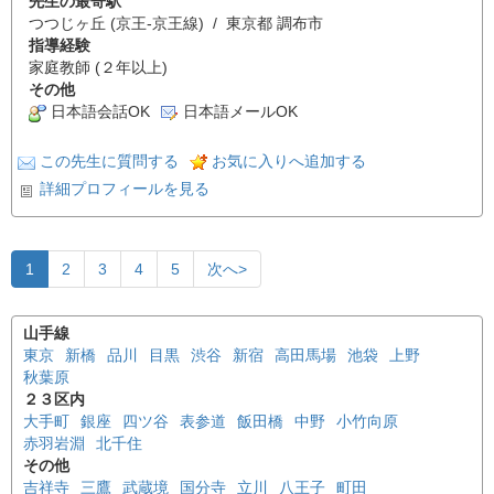
先生の最寄駅
つつじヶ丘 (京王-京王線) / 東京都 調布市
指導経験
家庭教師 (２年以上)
その他
日本語会話OK
日本語メールOK
この先生に質問する
お気に入りへ追加する
詳細プロフィールを見る
1
2
3
4
5
次へ>
山手線
東京
新橋
品川
目黒
渋谷
新宿
高田馬場
池袋
上野
秋葉原
２３区内
大手町
銀座
四ツ谷
表参道
飯田橋
中野
小竹向原
赤羽岩淵
北千住
その他
吉祥寺
三鷹
武蔵境
国分寺
立川
八王子
町田