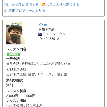
この先生に質問する
お気に入りへ追加する
詳細プロフィールを見る
MKim
男性 (29歳)
ニュージーランド
ID: 49438912
レッスン内容
韓国語
一般会話
日常会話
,
旅行会話
,
リスニング
,
読解
,
作文
ビジネス会話
ビジネス全般
,
経営
,
ＩＴ
,
ホテル
,
旅行業
添削や翻訳
添削
レッスン料金
2,000円 ～ 2,500円
レッスン場所
代々木公園 , 代々木上原