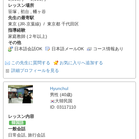
レッスン場所
笹塚 , 初台 , 幡ヶ谷
先生の最寄駅
東京 (JR-京葉線) / 東京都 千代田区
指導経験
家庭教師 (２年以上)
その他
日本語会話OK
日本語メールOK
コース情報あり
この先生に質問する
お気に入りへ追加する
詳細プロフィールを見る
Hyunchul
男性 (40歳)
大韓民国
ID: 03117110
レッスン内容
韓国語
一般会話
日常会話
,
旅行会話