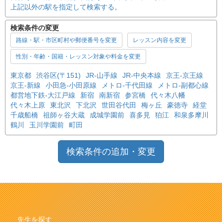
上記以外の駅を指定して検索する。
検索条件の変更
路線・駅・市区町村や郵便番号を変更
レッスン内容を変更
性別・年齢・国籍・レッスン対象や料金を変更
東京都
渋谷区(〒151)
JR-山手線
JR-中央本線
京王-京王線
京王-新線
小田急-小田原線
メトロ-千代田線
メトロ-副都心線
都営地下鉄-大江戸線
新宿
南新宿
参宮橋
代々木八幡
代々木上原
東北沢
下北沢
世田谷代田
梅ヶ丘
豪徳寺
経堂
千歳船橋
祖師ヶ谷大蔵
成城学園前
喜多見
狛江
和泉多摩川
鶴川
玉川学園前
町田
検索条件の追加・変更
先生を探す