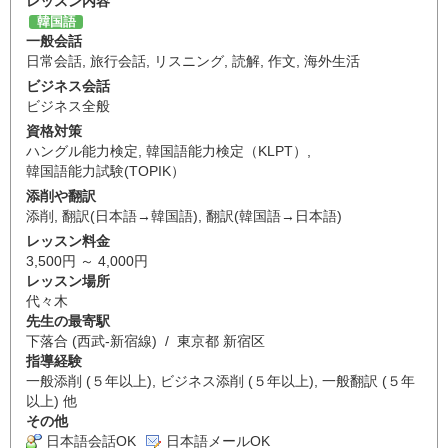
レッスン内容
韓国語
一般会話
日常会話
,
旅行会話
,
リスニング
,
読解
,
作文
,
海外生活
ビジネス会話
ビジネス全般
資格対策
ハングル能力検定
,
韓国語能力検定（KLPT）
,
韓国語能力試験(TOPIK）
添削や翻訳
添削
,
翻訳(日本語→韓国語)
,
翻訳(韓国語→日本語)
レッスン料金
3,500円 ～ 4,000円
レッスン場所
代々木
先生の最寄駅
下落合 (西武-新宿線) / 東京都 新宿区
指導経験
一般添削 (５年以上), ビジネス添削 (５年以上), 一般翻訳 (５年
以上) 他
その他
日本語会話OK
日本語メールOK