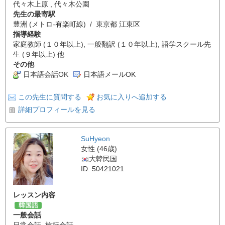
代々木上原 , 代々木公園
先生の最寄駅
豊洲 (メトロ-有楽町線) / 東京都 江東区
指導経験
家庭教師 (１０年以上), 一般翻訳 (１０年以上), 語学スクール先
生 (９年以上) 他
その他
日本語会話OK
日本語メールOK
この先生に質問する
お気に入りへ追加する
詳細プロフィールを見る
SuHyeon
女性 (46歳)
大韓民国
ID: 50421021
レッスン内容
韓国語
一般会話
日常会話
,
旅行会話