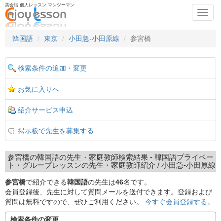
英会話 個人レッスン マンツーマン
Toggl
navig
韓国語
東京
小田急-小田原線
参宮橋
検索条件の追加・変更
お気に入りへ
紹介サービス申込
掲示板で先生を募集する
参宮橋の韓国語の先生・家庭教師検索結果 - 韓国語プライベー
ト・グループレッスンの先生・家庭教師紹介 / 小田急-小田原線
参宮橋
で紹介できる
韓国語
の先生は
46
名です。
会員登録後、先生に対して質問メールを送付できます。登録および
質問は無料ですので、ぜひご利用ください。
今すぐ会員登録する。
検索条件の変更