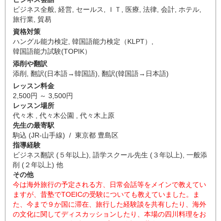
ビジネス全般
,
経営
,
セールス
,
ＩＴ
,
医療
,
法律
,
会計
,
ホテル
,
旅行業
,
貿易
資格対策
ハングル能力検定
,
韓国語能力検定（KLPT）
,
韓国語能力試験(TOPIK）
添削や翻訳
添削
,
翻訳(日本語→韓国語)
,
翻訳(韓国語→日本語)
レッスン料金
2,500円 ～ 3,500円
レッスン場所
代々木 , 代々木公園 , 代々木上原
先生の最寄駅
駒込 (JR-山手線) / 東京都 豊島区
指導経験
ビジネス翻訳 (５年以上), 語学スクール先生 (３年以上), 一般添
削 (２年以上) 他
その他
今は海外旅行の予定される方、日常会話等をメインで教えてい
ますが、昔塾でTOEICの受験についても教えていました。ま
た、今まで９か国に滞在、旅行した経験談を共有したり、海外
の文化に関してディスカッションしたり、本場の四川料理をお