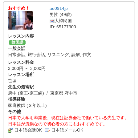
おすすめ！
au0914jp
男性 (49歳)
大韓民国
ID: 65177300
レッスン内容
韓国語
一般会話
日常会話
,
旅行会話
,
リスニング
,
読解
,
作文
レッスン料金
3,000円 ～ 3,000円
レッスン場所
笹塚
先生の最寄駅
府中 (京王-京王線) / 東京都 府中市
指導経験
家庭教師 (３年以上)
その他
日本で大学を卒業後、現在は証券会社で働いている先生です。
日本語が流暢なので初心者の方にもおすすめです。
日本語会話OK
日本語メールOK