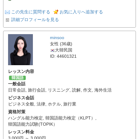
この先生に質問する
お気に入りへ追加する
詳細プロフィールを見る
minsoo
女性 (36歳)
大韓民国
ID: 44601321
レッスン内容
韓国語
一般会話
日常会話
,
旅行会話
,
リスニング
,
読解
,
作文
,
海外生活
ビジネス会話
ビジネス全般
,
法律
,
ホテル
,
旅行業
資格対策
ハングル能力検定
,
韓国語能力検定（KLPT）
,
韓国語能力試験(TOPIK）
レッスン料金
3,000円 ～ 3,000円