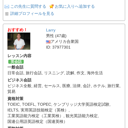
この先生に質問する
お気に入りへ追加する
詳細プロフィールを見る
おすすめ！
Larry
男性 (47歳)
アメリカ合衆国
ID: 37977301
レッスン内容
英会話
一般会話
日常会話
,
旅行会話
,
リスニング
,
読解
,
作文
,
海外生活
ビジネス会話
ビジネス全般
,
経営
,
セールス
,
医療
,
法律
,
会計
,
ホテル
,
旅行業
,
貿易
資格対策
TOEIC
,
TOEFL
,
TOPEC
,
ケンブリッジ大学英語検定試験
,
IELTS
,
実用英語技能検定（英検）
,
工業英語能力検定（工業英検）
,
観光英語能力検定
,
国連公用語英語検定（国連英検）