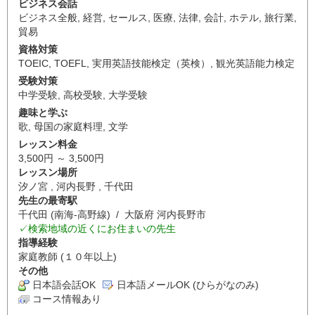
ビジネス会話
ビジネス全般
,
経営
,
セールス
,
医療
,
法律
,
会計
,
ホテル
,
旅行業
,
貿易
資格対策
TOEIC
,
TOEFL
,
実用英語技能検定（英検）
,
観光英語能力検定
受験対策
中学受験
,
高校受験
,
大学受験
趣味と学ぶ
歌
,
母国の家庭料理
,
文学
レッスン料金
3,500円 ～ 3,500円
レッスン場所
汐ノ宮 , 河内長野 , 千代田
先生の最寄駅
千代田 (南海-高野線) / 大阪府 河内長野市
✓検索地域の近くにお住まいの先生
指導経験
家庭教師 (１０年以上)
その他
日本語会話OK
日本語メールOK (ひらがなのみ)
コース情報あり