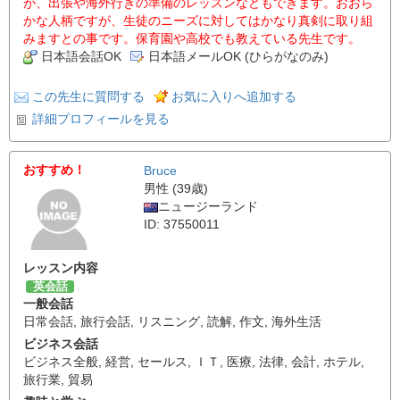
が、出張や海外行きの準備のレッスンなどもできます。おおら
かな人柄ですが、生徒のニーズに対してはかなり真剣に取り組
みますとの事です。保育園や高校でも教えている先生です。
日本語会話OK
日本語メールOK (ひらがなのみ)
この先生に質問する
お気に入りへ追加する
詳細プロフィールを見る
おすすめ！
Bruce
男性 (39歳)
ニュージーランド
ID: 37550011
レッスン内容
英会話
一般会話
日常会話
,
旅行会話
,
リスニング
,
読解
,
作文
,
海外生活
ビジネス会話
ビジネス全般
,
経営
,
セールス
,
ＩＴ
,
医療
,
法律
,
会計
,
ホテル
,
旅行業
,
貿易