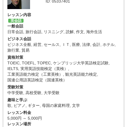
ID: 05337401
レッスン内容
英会話
一般会話
日常会話
,
旅行会話
,
リスニング
,
読解
,
作文
,
海外生活
ビジネス会話
ビジネス全般
,
経営
,
セールス
,
ＩＴ
,
医療
,
法律
,
会計
,
ホテル
,
旅行業
,
貿易
資格対策
TOEIC
,
TOEFL
,
TOPEC
,
ケンブリッジ大学英語検定試験
,
IELTS
,
実用英語技能検定（英検）
,
工業英語能力検定（工業英検）
,
観光英語能力検定
,
国連公用語英語検定（国連英検）
受験対策
中学受験
,
高校受験
,
大学受験
趣味と学ぶ
歌
,
ピアノ
,
ギター
,
母国の家庭料理
,
文学
レッスン料金
5,000円 ～ 5,000円
レッスン場所