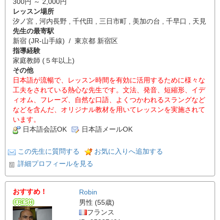
300円 ～ 2,000円
レッスン場所
汐ノ宮 , 河内長野 , 千代田 , 三日市町 , 美加の台 , 千早口 , 天見
先生の最寄駅
新宿 (JR-山手線) / 東京都 新宿区
指導経験
家庭教師 (５年以上)
その他
日本語が流暢で、レッスン時間を有効に活用するために様々な
工夫をされている熱心な先生です。文法、発音、短縮形、イデ
ィオム、フレーズ、自然な口語、よくつかわれるスラングなど
などを含んだ、オリジナル教材を用いてレッスンを実施されて
います。
日本語会話OK
日本語メールOK
この先生に質問する
お気に入りへ追加する
詳細プロフィールを見る
おすすめ！
Robin
男性 (55歳)
フランス