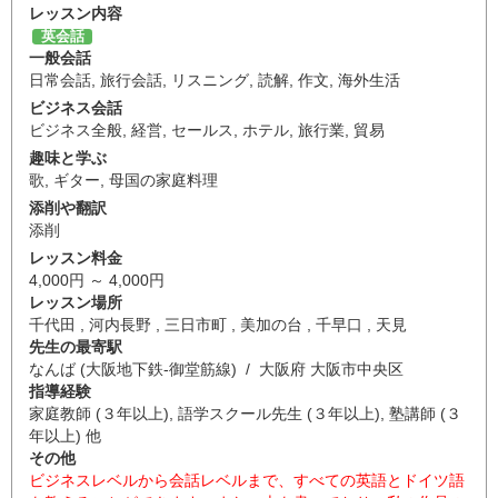
レッスン内容
英会話
一般会話
日常会話
,
旅行会話
,
リスニング
,
読解
,
作文
,
海外生活
ビジネス会話
ビジネス全般
,
経営
,
セールス
,
ホテル
,
旅行業
,
貿易
趣味と学ぶ
歌
,
ギター
,
母国の家庭料理
添削や翻訳
添削
レッスン料金
4,000円 ～ 4,000円
レッスン場所
千代田 , 河内長野 , 三日市町 , 美加の台 , 千早口 , 天見
先生の最寄駅
なんば (大阪地下鉄-御堂筋線) / 大阪府 大阪市中央区
指導経験
家庭教師 (３年以上), 語学スクール先生 (３年以上), 塾講師 (３
年以上) 他
その他
ビジネスレベルから会話レベルまで、すべての英語とドイツ語