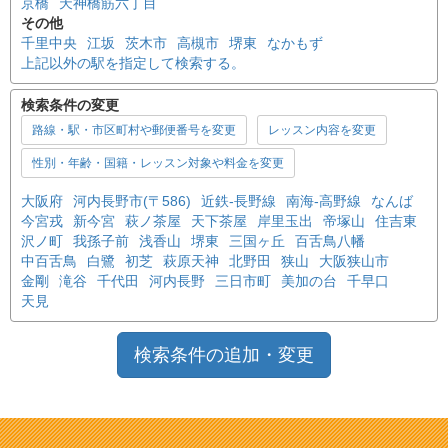
京橋
天神橋筋六丁目
その他
千里中央
江坂
茨木市
高槻市
堺東
なかもず
上記以外の駅を指定して検索する。
検索条件の変更
路線・駅・市区町村や郵便番号を変更
レッスン内容を変更
性別・年齢・国籍・レッスン対象や料金を変更
大阪府
河内長野市(〒586)
近鉄-長野線
南海-高野線
なんば
今宮戎
新今宮
萩ノ茶屋
天下茶屋
岸里玉出
帝塚山
住吉東
沢ノ町
我孫子前
浅香山
堺東
三国ヶ丘
百舌鳥八幡
中百舌鳥
白鷺
初芝
萩原天神
北野田
狭山
大阪狭山市
金剛
滝谷
千代田
河内長野
三日市町
美加の台
千早口
天見
検索条件の追加・変更