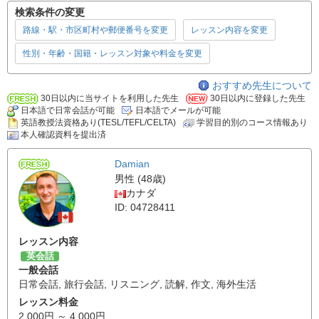
検索条件の変更
路線・駅・市区町村や郵便番号を変更
レッスン内容を変更
性別・年齢・国籍・レッスン対象や料金を変更
おすすめ先生について
30日以内に当サイトを利用した先生
30日以内に登録した先生
日本語で日常会話が可能
日本語でメールが可能
英語教授法資格あり(TESL/TEFL/CELTA)
学習目的別のコース情報あり
本人確認資料を提出済
Damian
男性 (48歳)
カナダ
ID: 04728411
レッスン内容
英会話
一般会話
日常会話
,
旅行会話
,
リスニング
,
読解
,
作文
,
海外生活
レッスン料金
2,000円 ～ 4,000円