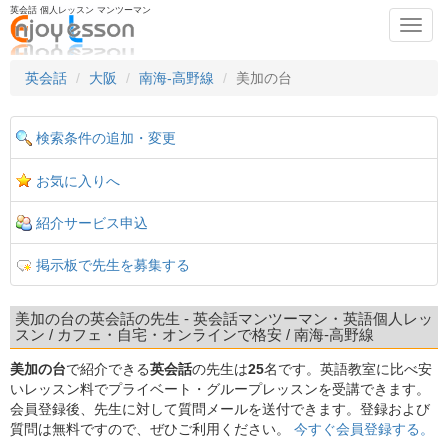
英会話 個人レッスン マンツーマン
Toggl
navig
英会話
大阪
南海-高野線
美加の台
検索条件の追加・変更
お気に入りへ
紹介サービス申込
掲示板で先生を募集する
美加の台の英会話の先生 - 英会話マンツーマン・英語個人レッ
スン / カフェ・自宅・オンラインで格安 / 南海-高野線
美加の台
で紹介できる
英会話
の先生は
25
名です。英語教室に比べ安
いレッスン料でプライベート・グループレッスンを受講できます。
会員登録後、先生に対して質問メールを送付できます。登録および
質問は無料ですので、ぜひご利用ください。
今すぐ会員登録する。