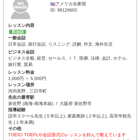
アメリカ合衆国
ID: 98129602
レッスン内容
英会話
一般会話
日常会話
,
旅行会話
,
リスニング
,
読解
,
作文
,
海外生活
ビジネス会話
ビジネス全般
,
経営
,
セールス
,
ＩＴ
,
医療
,
法律
,
会計
,
ホテル
,
旅行業
,
貿易
レッスン料金
1,000円 ～ 5,000円
レッスン場所
河内長野 , 三日市町
先生の最寄駅
泉佐野 (南海-南海本線) / 大阪府 泉佐野市
指導経験
語学スクール先生 (５年以上), 家庭教師 (２年以上), 高等学校先
生 (１年未満)
その他
TOEIC/ TOEFLや会話形式のレッスンを好んで教えています