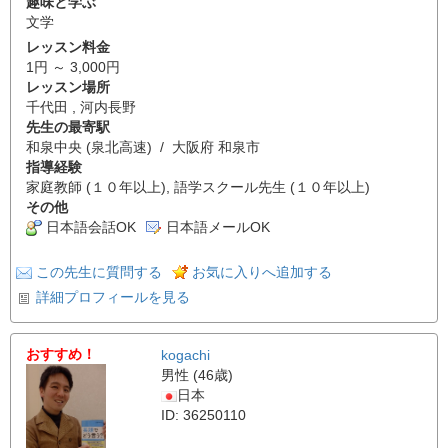
趣味と学ぶ
文学
レッスン料金
1円 ～ 3,000円
レッスン場所
千代田 , 河内長野
先生の最寄駅
和泉中央 (泉北高速) / 大阪府 和泉市
指導経験
家庭教師 (１０年以上), 語学スクール先生 (１０年以上)
その他
日本語会話OK
日本語メールOK
この先生に質問する
お気に入りへ追加する
詳細プロフィールを見る
おすすめ！
kogachi
男性 (46歳)
日本
ID: 36250110