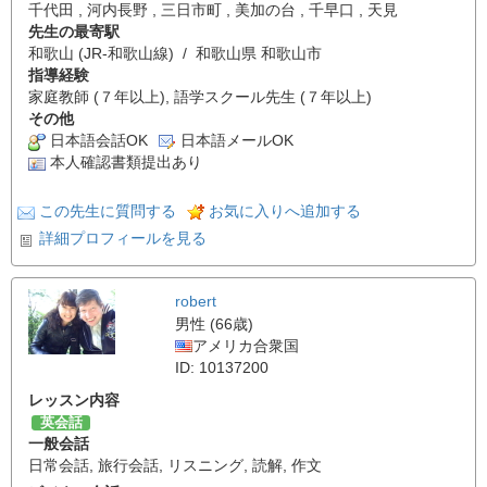
千代田 , 河内長野 , 三日市町 , 美加の台 , 千早口 , 天見
先生の最寄駅
和歌山 (JR-和歌山線) / 和歌山県 和歌山市
指導経験
家庭教師 (７年以上), 語学スクール先生 (７年以上)
その他
日本語会話OK
日本語メールOK
本人確認書類提出あり
この先生に質問する
お気に入りへ追加する
詳細プロフィールを見る
robert
男性 (66歳)
アメリカ合衆国
ID: 10137200
レッスン内容
英会話
一般会話
日常会話
,
旅行会話
,
リスニング
,
読解
,
作文