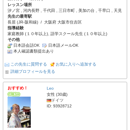
レッスン場所
汐ノ宮 , 河内長野 , 千代田 , 三日市町 , 美加の台 , 千早口 , 天見
先生の最寄駅
長居 (JR-阪和線) / 大阪府 大阪市住吉区
指導経験
家庭教師 (１０年以上), 語学スクール先生 (１０年以上)
その他
日本語会話OK
日本語メールOK
本人確認書類提出あり
この先生に質問する
お気に入りへ追加する
詳細プロフィールを見る
おすすめ！
Leo
女性 (30歳)
ドイツ
ID: 93928712