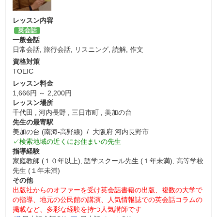
レッスン内容
英会話
一般会話
日常会話
,
旅行会話
,
リスニング
,
読解
,
作文
資格対策
TOEIC
レッスン料金
1,666円 ～ 2,200円
レッスン場所
千代田 , 河内長野 , 三日市町 , 美加の台
先生の最寄駅
美加の台 (南海-高野線) / 大阪府 河内長野市
✓検索地域の近くにお住まいの先生
指導経験
家庭教師 (１０年以上), 語学スクール先生 (１年未満), 高等学校
先生 (１年未満)
その他
出版社からのオファーを受け英会話書籍の出版、複数の大学で
の指導、地元の公民館の講演、人気情報誌での英会話コラムの
掲載など、多彩な経験を持つ人気講師です