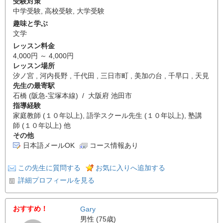
受験対策
中学受験
,
高校受験
,
大学受験
趣味と学ぶ
文学
レッスン料金
4,000円 ～ 4,000円
レッスン場所
汐ノ宮 , 河内長野 , 千代田 , 三日市町 , 美加の台 , 千早口 , 天見
先生の最寄駅
石橋 (阪急-宝塚本線) / 大阪府 池田市
指導経験
家庭教師 (１０年以上), 語学スクール先生 (１０年以上), 塾講
師 (１０年以上) 他
その他
日本語メールOK
コース情報あり
この先生に質問する
お気に入りへ追加する
詳細プロフィールを見る
おすすめ！
Gary
男性 (75歳)