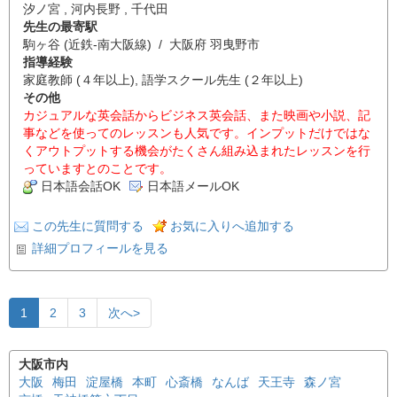
汐ノ宮 , 河内長野 , 千代田
先生の最寄駅
駒ヶ谷 (近鉄-南大阪線) / 大阪府 羽曳野市
指導経験
家庭教師 (４年以上), 語学スクール先生 (２年以上)
その他
カジュアルな英会話からビジネス英会話、また映画や小説、記
事などを使ってのレッスンも人気です。インプットだけではな
くアウトプットする機会がたくさん組み込まれたレッスンを行
っていますとのことです。
日本語会話OK
日本語メールOK
この先生に質問する
お気に入りへ追加する
詳細プロフィールを見る
1
2
3
次へ>
大阪市内
大阪
梅田
淀屋橋
本町
心斎橋
なんば
天王寺
森ノ宮