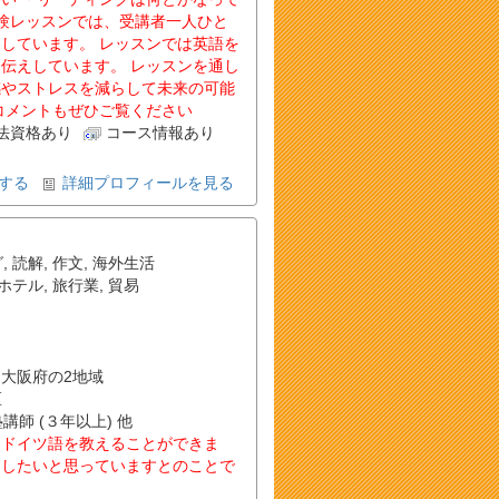
験レッスンでは、受講者一人ひと
しています。 レッスンでは英語を
伝えしています。 レッスンを通し
感やストレスを減らして未来の可能
コメントもぜひご覧ください
法資格あり
コース情報あり
する
詳細プロフィールを見る
グ
,
読解
,
作文
,
海外生活
ホテル
,
旅行業
,
貿易
・他 大阪府の2地域
区
塾講師 (３年以上) 他
とドイツ語を教えることができま
ししたいと思っていますとのことで