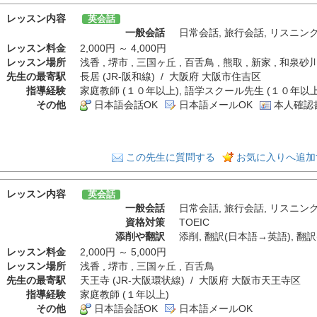
レッスン内容
英会話
一般会話
日常会話
,
旅行会話
,
リスニン
レッスン料金
2,000円 ～ 4,000円
レッスン場所
浅香 , 堺市 , 三国ヶ丘 , 百舌鳥 , 熊取 , 新家 , 
先生の最寄駅
長居 (JR-阪和線) / 大阪府 大阪市住吉区
指導経験
家庭教師 (１０年以上), 語学スクール先生 (１０年以上
その他
日本語会話OK
日本語メールOK
本人確認
この先生に質問する
お気に入りへ追加
レッスン内容
英会話
一般会話
日常会話
,
旅行会話
,
リスニン
資格対策
TOEIC
添削や翻訳
添削
,
翻訳(日本語→英語)
,
翻訳
レッスン料金
2,000円 ～ 5,000円
レッスン場所
浅香 , 堺市 , 三国ヶ丘 , 百舌鳥
先生の最寄駅
天王寺 (JR-大阪環状線) / 大阪府 大阪市天王寺区
指導経験
家庭教師 (１年以上)
その他
日本語会話OK
日本語メールOK