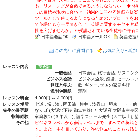
も、リスニングが全然できるようにならない ◆ 体
りの目標や現状に合わせ、効果的に学べる道筋を提案
ツールとして使えるようになるためのアプローチをお
て英語にもう一度向き合い、英語に関するモヤモヤ
性を広げませんか。 ※受講されている生徒様の評価
日本語会話OK
日本語メールOK
英語教授
この先生に質問する
お気に入りへ追加
レッスン内容
英会話
一般会話
日常会話
,
旅行会話
,
リスニン
ビジネス会話
ビジネス全般
,
経営
,
セールス
,
趣味と学ぶ
歌
,
ギター
,
母国の家庭料理
添削や翻訳
添削
レッスン料金
4,000円 ～ 4,000円
レッスン場所
七道 , 堺 , 湊 , 岡田浦 , 樽井 , 浅香山 , 堺東 ・・
先生の最寄駅
なんば (大阪地下鉄-御堂筋線) / 大阪府 大阪市中央
指導経験
家庭教師 (３年以上), 語学スクール先生 (３年以上), 
その他
ビジネスレベルから会話レベルまで、すべての英語
す。また、本を書いており、私の作品のこともお話
す。