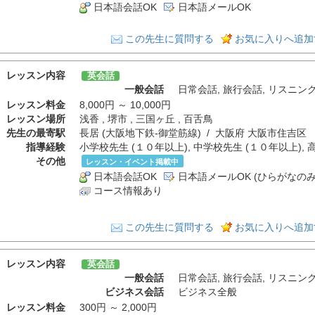
日本語会話OK
日本語メールOK
この先生に質問する
お気に入りへ追加
レッスン内容
英会話
一般会話
日常会話
,
旅行会話
,
リスニン
レッスン料金
8,000円 ～ 10,000円
レッスン場所
浅香 , 堺市 , 三国ヶ丘 , 百舌鳥
先生の最寄駅
長居 (大阪地下鉄-御堂筋線) / 大阪府 大阪市住吉区
指導経験
小学校先生 (１０年以上), 中学校先生 (１０年以上), 
その他
レッスン・イベント掲載中
日本語会話OK
日本語メールOK (ひらがなのみ
コース情報あり
この先生に質問する
お気に入りへ追加
レッスン内容
英会話
一般会話
日常会話
,
旅行会話
,
リスニン
ビジネス会話
ビジネス全般
レッスン料金
300円 ～ 2,000円