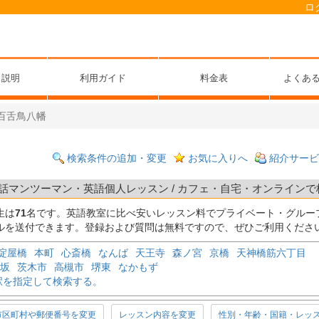
ロ
ス説明
利用ガイド
料金表
よくあ
百舌鳥八幡
検索条件の追加・変更
お気に入りへ
紹介サービ
話マンツーマン・英語個人レッスン / カフェ・自宅・オンラインで格安
生は
71
名です。英語教室に比べ安いレッスン料でプライベート・グルー
ルを送付できます。登録および質問は無料ですので、ぜひご利用くださ
淀屋橋
本町
心斎橋
なんば
天王寺
森ノ宮
京橋
天神橋筋六丁目
坂
茨木市
高槻市
堺東
なかもず
駅を指定して検索する。
市区町村や郵便番号を変更
レッスン内容を変更
性別・年齢・国籍・レッ