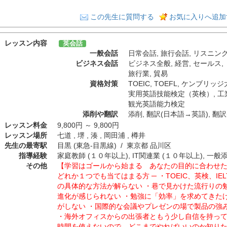
この先生に質問する
お気に入りへ追加
レッスン内容
英会話
一般会話
日常会話
,
旅行会話
,
リスニン
ビジネス会話
ビジネス全般
,
経営
,
セールス
,
旅行業
,
貿易
資格対策
TOEIC
,
TOEFL
,
ケンブリッジ
実用英語技能検定（英検）
,
工
観光英語能力検定
添削や翻訳
添削
,
翻訳(日本語→英語)
,
翻訳
レッスン料金
9,800円 ～ 9,800円
レッスン場所
七道 , 堺 , 湊 , 岡田浦 , 樽井
先生の最寄駅
目黒 (東急-目黒線) / 東京都 品川区
指導経験
家庭教師 (１０年以上), IT関連業 (１０年以上), 一般
その他
【学習はゴールから始まる あなたの目的に合わせた
どれか１つでも当てはまる方 ─ ・TOEIC、英検、IE
の具体的な方法が解らない ・巷で見かけた流行りの
進化が感じられない ・勉強に「効率」を求めてきた
がしない ・国際的な会議やプレゼンの場で製品の強
・海外オフィスからの出張者ともう少し自信を持って
時間を使えないので、どこまでやればいいのか知りた