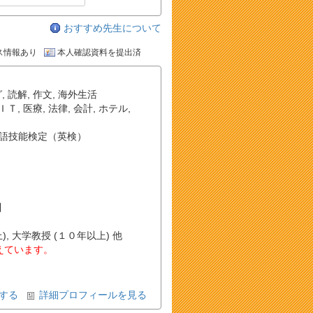
おすすめ先生について
ス情報あり
本人確認資料を提出済
グ
,
読解
,
作文
,
海外生活
ＩＴ
,
医療
,
法律
,
会計
,
ホテル
,
語技能検定（英検）
川
, 大学教授 (１０年以上) 他
教えています。
する
詳細プロフィールを見る