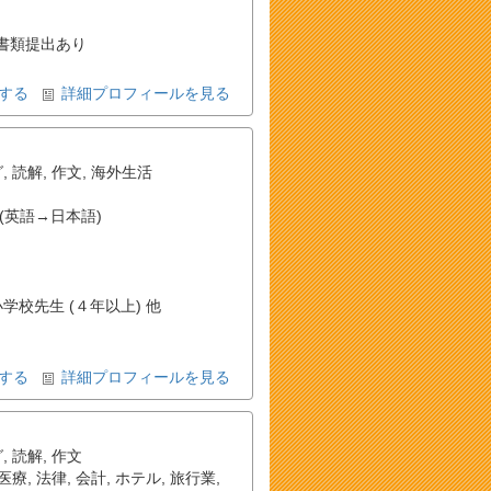
書類提出あり
する
詳細プロフィールを見る
グ
,
読解
,
作文
,
海外生活
(英語→日本語)
小学校先生 (４年以上) 他
する
詳細プロフィールを見る
グ
,
読解
,
作文
医療
,
法律
,
会計
,
ホテル
,
旅行業
,