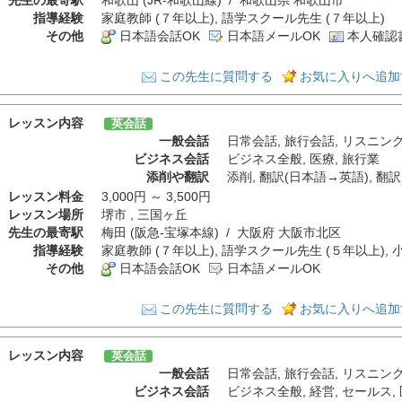
先生の最寄駅
和歌山 (JR-和歌山線) / 和歌山県 和歌山市
指導経験
家庭教師 (７年以上), 語学スクール先生 (７年以上)
その他
日本語会話OK
日本語メールOK
本人確認
この先生に質問する
お気に入りへ追加
レッスン内容
英会話
一般会話
日常会話
,
旅行会話
,
リスニン
ビジネス会話
ビジネス全般
,
医療
,
旅行業
添削や翻訳
添削
,
翻訳(日本語→英語)
,
翻訳
レッスン料金
3,000円 ～ 3,500円
レッスン場所
堺市 , 三国ヶ丘
先生の最寄駅
梅田 (阪急-宝塚本線) / 大阪府 大阪市北区
指導経験
家庭教師 (７年以上), 語学スクール先生 (５年以上), 
その他
日本語会話OK
日本語メールOK
この先生に質問する
お気に入りへ追加
レッスン内容
英会話
一般会話
日常会話
,
旅行会話
,
リスニン
ビジネス会話
ビジネス全般
,
経営
,
セールス
,