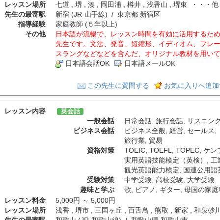
レッスン場所
七道 , 堺 , 湊 , 岡田浦 , 樽井 , 浅香山 , 堺東 ・・
先生の最寄駅
新宿 (JR-山手線) / 東京都 新宿区
指導経験
家庭教師 (５年以上)
その他
日本語が流暢で、レッスン時間を有効に活用するた
先生です。文法、発音、短縮形、イディオム、フレ
スラングなどなどを含んだ、オリジナル教材を用い
日本語会話OK
日本語メールOK
この先生に質問する
お気に入りへ追加
レッスン内容
英会話
一般会話
日常会話
,
旅行会話
,
リスニン
ビジネス会話
ビジネス全般
,
経営
,
セールス
,
旅行業
,
貿易
資格対策
TOEIC
,
TOEFL
,
TOPEC
,
ケン
実用英語技能検定（英検）
,
工
観光英語能力検定
,
国連公用語
受験対策
中学受験
,
高校受験
,
大学受験
趣味と学ぶ
歌
,
ピアノ
,
ギター
,
母国の家庭
レッスン料金
5,000円 ～ 5,000円
レッスン場所
浅香 , 堺市 , 三国ヶ丘 , 百舌鳥 , 熊取 , 新家 , 