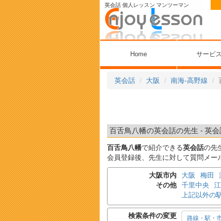
英会話 個人レッスン マンツーマン
Home
サービ
英会話
大阪
南海-高野線
百舌鳥八幡の英会話の先生 - 英会
百舌鳥八幡
で紹介できる
英会話
の先
会員登録後、先生に対して質問メー
大阪市内
大阪
梅田
その他
千里中央
江
上記以外の
検索条件の変更
路線・駅・