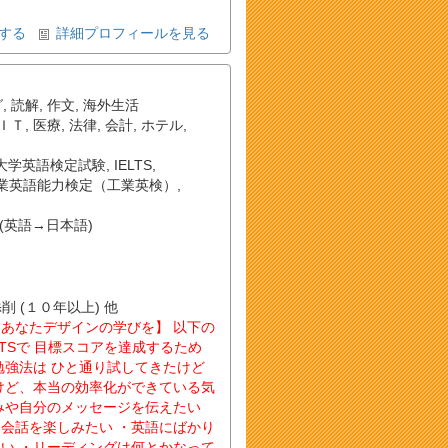
する
詳細プロフィールを見る
グ
,
読解
,
作文
,
海外生活
ＩＴ
,
医療
,
法律
,
会計
,
ホテル
,
大学英語検定試験
,
IELTS
,
業英語能力検定（工業英検）
,
(英語→日本語)
添削 (１０年以上) 他
あなたデザインの学びを】 以下の
LTSで 目標スコアを達成するため
勉強法は ひと通り試してきたけど
けど、本当の効率化ができている気
みや自分のメッセージを伝えたい
会話を楽しみたい ・英語にばかり
い ・リーディングは何とかなって