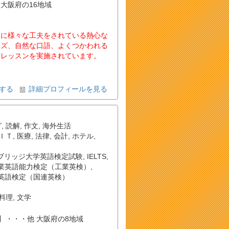
・他 大阪府の16地域
めに様々な工夫をされている熱心な
ーズ、自然な口語、よくつかわれる
てレッスンを実施されています。
する
詳細プロフィールを見る
グ
,
読解
,
作文
,
海外生活
ＩＴ
,
医療
,
法律
,
会計
,
ホテル
,
ブリッジ大学英語検定試験
,
IELTS
,
業英語能力検定（工業英検）
,
英語検定（国連英検）
料理
,
文学
和泉砂川 ・・・他 大阪府の8地域