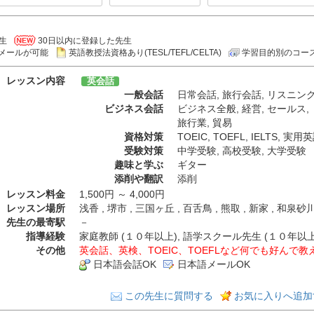
生
30日以内に登録した先生
メールが可能
英語教授法資格あり(TESL/TEFL/CELTA)
学習目的別のコー
レッスン内容
英会話
一般会話
日常会話
,
旅行会話
,
リスニン
ビジネス会話
ビジネス全般
,
経営
,
セールス
,
旅行業
,
貿易
資格対策
TOEIC
,
TOEFL
,
IELTS
,
実用英
受験対策
中学受験
,
高校受験
,
大学受験
趣味と学ぶ
ギター
添削や翻訳
添削
レッスン料金
1,500円 ～ 4,000円
レッスン場所
浅香 , 堺市 , 三国ヶ丘 , 百舌鳥 , 熊取 , 新家 , 和泉砂
先生の最寄駅
－
指導経験
家庭教師 (１０年以上), 語学スクール先生 (１０年以上)
その他
英会話、英検、TOEIC、TOEFLなど何でも好んで
日本語会話OK
日本語メールOK
この先生に質問する
お気に入りへ追加