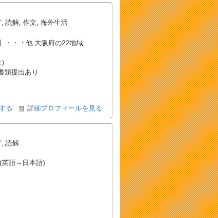
グ
,
読解
,
作文
,
海外生活
和泉砂川 ・・・他 大阪府の22地域
)
書類提出あり
する
詳細プロフィールを見る
グ
,
読解
(英語→日本語)