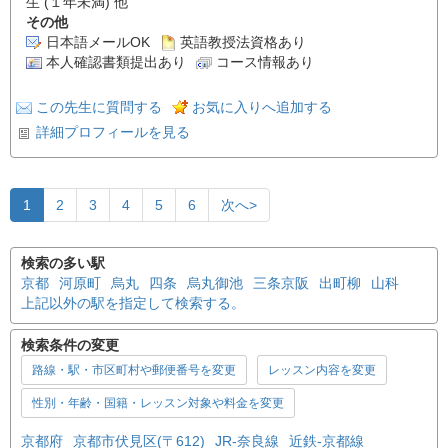
生 (１年未満) 他
その他
日本語メールOK
英語教授法資格あり
本人確認書類提出あり
コース情報あり
この先生に質問する
お気に入りへ追加する
詳細プロフィールを見る
1
2
3
4
5
6
次へ>
検索の多い駅
京都
河原町
烏丸
四条
烏丸御池
三条京阪
出町柳
山科
上記以外の駅を指定して検索する。
検索条件の変更
路線・駅・市区町村や郵便番号を変更
レッスン内容を変更
性別・年齢・国籍・レッスン対象や料金を変更
京都府
京都市伏見区(〒612)
JR-奈良線
近鉄-京都線