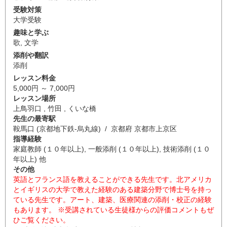
受験対策
大学受験
趣味と学ぶ
歌
,
文学
添削や翻訳
添削
レッスン料金
5,000円 ～ 7,000円
レッスン場所
上鳥羽口 , 竹田 , くいな橋
先生の最寄駅
鞍馬口 (京都地下鉄-烏丸線) / 京都府 京都市上京区
指導経験
家庭教師 (１０年以上), 一般添削 (１０年以上), 技術添削 (１０
年以上) 他
その他
英語とフランス語を教えることができる先生です。北アメリカ
とイギリスの大学で教えた経験のある建築分野で博士号を持っ
ている先生です。アート、建築、医療関連の添削・校正の経験
もあります。 ※受講されている生徒様からの評価コメントもぜ
ひご覧ください。