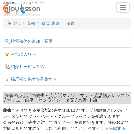
英会話 個人レッスン マンツーマン
Toggl
navig
英会話
京都
京阪-本線
藤森
検索条件の追加・変更
お気に入りへ
紹介サービス申込
掲示板で先生を募集する
藤森の英会話の先生 - 英会話マンツーマン・英語個人レッスン
/ カフェ・自宅・オンラインで格安 / 京阪-本線
藤森
で紹介できる
英会話
の先生は
101
名です。英語教室に比べ安い
レッスン料でプライベート・グループレッスンを受講できます。
会員登録後、先生に対して質問メールを送付できます。登録および
質問は無料ですので、ぜひご利用ください。
今すぐ会員登録する。