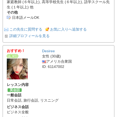
家庭教師 (６年以上), 高等学校先生 (６年以上), 語学スクール先
生 (１年以上) 他
その他
日本語メールOK
この先生に質問する
お気に入りへ追加する
詳細プロフィールを見る
おすすめ！
Desiree
女性 (30歳)
アメリカ合衆国
ID: 61147002
レッスン内容
英会話
一般会話
日常会話
,
旅行会話
,
リスニング
ビジネス会話
ビジネス全般