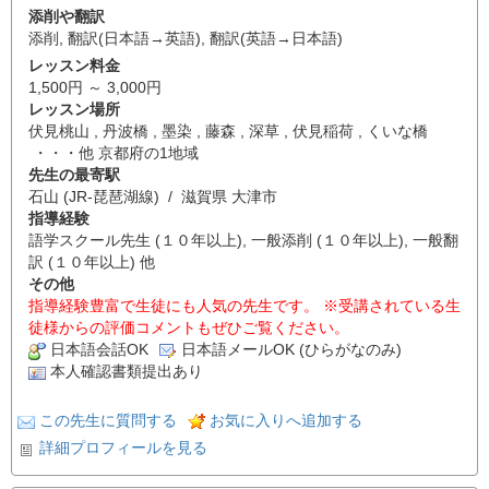
添削や翻訳
添削
,
翻訳(日本語→英語)
,
翻訳(英語→日本語)
レッスン料金
1,500円 ～ 3,000円
レッスン場所
伏見桃山 , 丹波橋 , 墨染 , 藤森 , 深草 , 伏見稲荷 , くいな橋
・・・他 京都府の1地域
先生の最寄駅
石山 (JR-琵琶湖線) / 滋賀県 大津市
指導経験
語学スクール先生 (１０年以上), 一般添削 (１０年以上), 一般翻
訳 (１０年以上) 他
その他
指導経験豊富で生徒にも人気の先生です。 ※受講されている生
徒様からの評価コメントもぜひご覧ください。
日本語会話OK
日本語メールOK (ひらがなのみ)
本人確認書類提出あり
この先生に質問する
お気に入りへ追加する
詳細プロフィールを見る