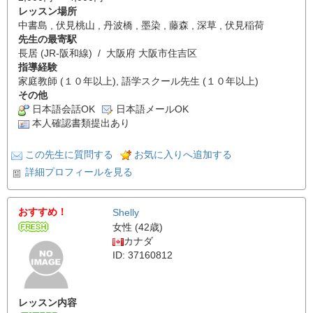
レッスン場所
中書島 , 伏見桃山 , 丹波橋 , 墨染 , 藤森 , 深草 , 伏見稲荷
先生の最寄駅
長居 (JR-阪和線) / 大阪府 大阪市住吉区
指導経験
家庭教師 (１０年以上), 語学スクール先生 (１０年以上)
その他
日本語会話OK
日本語メールOK
本人確認書類提出あり
この先生に質問する
お気に入りへ追加する
詳細プロフィールを見る
おすすめ！
Shelly
女性 (42歳)
カナダ
ID: 37160812
レッスン内容