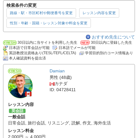
検索条件の変更
路線・駅・市区町村や郵便番号を変更
レッスン内容を変更
性別・年齢・国籍・レッスン対象や料金を変更
おすすめ先生について
30日以内に当サイトを利用した先生
30日以内に登録した先生
日本語で日常会話が可能
日本語でメールが可能
英語教授法資格あり(TESL/TEFL/CELTA)
学習目的別のコース情報あり
本人確認資料を提出済
Damian
男性 (48歳)
カナダ
ID: 04728411
レッスン内容
英会話
一般会話
日常会話
,
旅行会話
,
リスニング
,
読解
,
作文
,
海外生活
レッスン料金
2,000円 ～ 4,000円