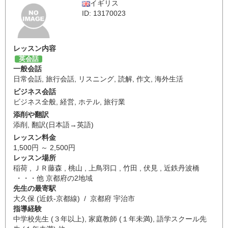
イギリス
ID: 13170023
レッスン内容
英会話
一般会話
日常会話
,
旅行会話
,
リスニング
,
読解
,
作文
,
海外生活
ビジネス会話
ビジネス全般
,
経営
,
ホテル
,
旅行業
添削や翻訳
添削
,
翻訳(日本語→英語)
レッスン料金
1,500円 ～ 2,500円
レッスン場所
稲荷 , ＪＲ藤森 , 桃山 , 上鳥羽口 , 竹田 , 伏見 , 近鉄丹波橋
・・・他 京都府の2地域
先生の最寄駅
大久保 (近鉄-京都線) / 京都府 宇治市
指導経験
中学校先生 (３年以上), 家庭教師 (１年未満), 語学スクール先