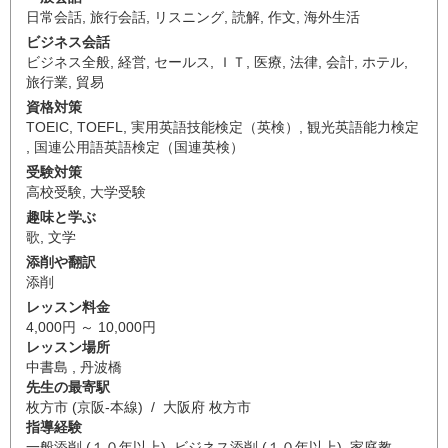
日常会話
,
旅行会話
,
リスニング
,
読解
,
作文
,
海外生活
ビジネス会話
ビジネス全般
,
経営
,
セールス
,
ＩＴ
,
医療
,
法律
,
会計
,
ホテル
,
旅行業
,
貿易
資格対策
TOEIC
,
TOEFL
,
実用英語技能検定（英検）
,
観光英語能力検定
,
国連公用語英語検定（国連英検）
受験対策
高校受験
,
大学受験
趣味と学ぶ
歌
,
文学
添削や翻訳
添削
レッスン料金
4,000円 ～ 10,000円
レッスン場所
中書島 , 丹波橋
先生の最寄駅
枚方市 (京阪-本線) / 大阪府 枚方市
指導経験
一般添削 (１０年以上), ビジネス添削 (１０年以上), 家庭教