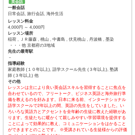
英会話
一般会話
日常会話
,
旅行会話
,
海外生活
レッスン料金
4,000円 ～ 4,000円
レッスン場所
稲荷 , ＪＲ藤森 , 桃山 , 中書島 , 伏見桃山 , 丹波橋 , 墨染
・・・他 京都府の3地域
先生の最寄駅
－
指導経験
家庭教師 (１０年以上), 語学スクール先生 (３年以上), 塾講
師 (３年以上) 他
その他
レッスンは主により良い英会話スキルを習得することに焦点を
合わせているので、フリートーク、ビジネス英語と海外旅行準
備を教えるのを好みます。日本に来る前、インターナショナル
語学スクールで2年以上の間、英語の先生をしていました。い
ろいろな英語力とアクセントを全年齢の生徒に教えた経験があ
ります。生徒たちに暖かくて親しみやすい学習環境を提供する
ことによって効果的に教え、コミュニケーションをはかること
ができますとのことです。 ※受講されている生徒様からの評価