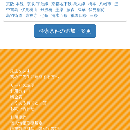
京阪-本線
京阪-宇治線
京都地下鉄-烏丸線
橋本
八幡市
淀
中書島
伏見桃山
丹波橋
墨染
藤森
深草
伏見稲荷
鳥羽街道
東福寺
七条
清水五条
祇園四条
三条
検索条件の追加・変更
先生を探す
初めて先生に連絡する方へ
サービス説明
利用ガイド
料金表
よくある質問と回答
お問い合わせ
利用規約
個人情報取扱規定
特定商取引法に基づく表記