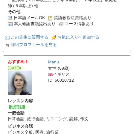
師 (５年以上) 他
その他
日本語メールOK
英語教授法資格あり
本人確認書類提出あり
コース情報あり
この先生に質問する
お気に入りへ追加する
詳細プロフィールを見る
おすすめ！
Manu
女性 (69歳)
イギリス
ID: 56010712
レッスン内容
英会話
一般会話
日常会話
,
旅行会話
,
リスニング
,
読解
,
作文
ビジネス会話
ビジネス全般
,
医療
,
旅行業