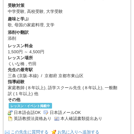
受験対策
中学受験
,
高校受験
,
大学受験
趣味と学ぶ
歌
,
母国の家庭料理
,
文学
添削や翻訳
添削
レッスン料金
1,500円 ～ 4,500円
レッスン場所
くいな橋 , 竹田
先生の最寄駅
三条 (京阪-本線) / 京都府 京都市東山区
指導経験
家庭教師 (８年以上), 語学スクール先生 (８年以上), 一般翻
訳 (１年以上) 他
その他
レッスン・イベント掲載中
日本語会話OK
日本語メールOK
英語教授法資格あり
本人確認書類提出あり
この先生に質問する
お気に入りへ追加する