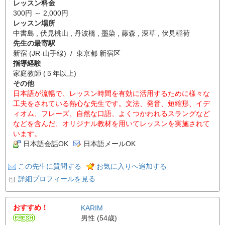
レッスン料金
300円 ～ 2,000円
レッスン場所
中書島 , 伏見桃山 , 丹波橋 , 墨染 , 藤森 , 深草 , 伏見稲荷
先生の最寄駅
新宿 (JR-山手線) / 東京都 新宿区
指導経験
家庭教師 (５年以上)
その他
日本語が流暢で、レッスン時間を有効に活用するために様々な
工夫をされている熱心な先生です。文法、発音、短縮形、イデ
ィオム、フレーズ、自然な口語、よくつかわれるスラングなど
などを含んだ、オリジナル教材を用いてレッスンを実施されて
います。
日本語会話OK
日本語メールOK
この先生に質問する
お気に入りへ追加する
詳細プロフィールを見る
おすすめ！
KARIM
男性 (54歳)