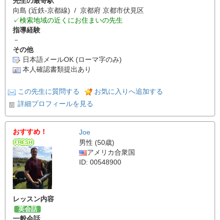
先生の最寄駅
向島 (近鉄-京都線) / 京都府 京都市伏見区
✓検索地域の近くにお住まいの先生
指導経験
－
その他
日本語メールOK (ローマ字のみ)
本人確認書類提出あり
この先生に質問する
お気に入りへ追加する
詳細プロフィールを見る
おすすめ！
Joe
男性 (50歳)
アメリカ合衆国
ID: 00548900
レッスン内容
英会話
一般会話