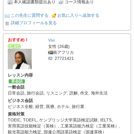
本人確認書類提出あり
コース情報あり
この先生に質問する
お気に入りへ追加する
詳細プロフィールを見る
おすすめ！
Vivi
女性 (26歳)
南アフリカ
ID: 27721421
レッスン内容
英会話
一般会話
日常会話
,
旅行会話
,
リスニング
,
読解
,
作文
,
海外生活
ビジネス会話
ビジネス全般
,
経営
,
医療
,
ホテル
,
旅行業
資格対策
TOEIC
,
TOEFL
,
ケンブリッジ大学英語検定試験
,
IELTS
,
実用英語技能検定（英検）
,
工業英語能力検定（工業英検）
,
観光英語能力検定
,
国連公用語英語検定（国連英検）