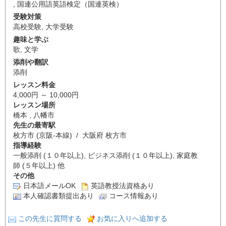
,
国連公用語英語検定（国連英検）
受験対策
高校受験
,
大学受験
趣味と学ぶ
歌
,
文学
添削や翻訳
添削
レッスン料金
4,000円 ～ 10,000円
レッスン場所
橋本 , 八幡市
先生の最寄駅
枚方市 (京阪-本線) / 大阪府 枚方市
指導経験
一般添削 (１０年以上), ビジネス添削 (１０年以上), 家庭教
師 (５年以上) 他
その他
日本語メールOK
英語教授法資格あり
本人確認書類提出あり
コース情報あり
この先生に質問する
お気に入りへ追加する