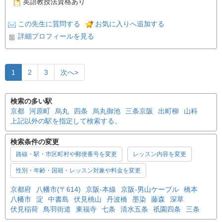
英語教授法資格あり
この先生に質問する
お気に入りへ追加する
詳細プロフィールを見る
1
2
3
次へ>
検索の多い駅
京都
河原町
烏丸
四条
烏丸御池
三条京阪
出町柳
山科
上記以外の駅を指定して検索する。
検索条件の変更
路線・駅・市区町村や郵便番号を変更
レッスン内容を変更
性別・年齢・国籍・レッスン対象や料金を変更
京都府
八幡市(〒614)
京阪-本線
京阪-男山ケーブル
橋本
八幡市
淀
中書島
伏見桃山
丹波橋
墨染
藤森
深草
伏見稲荷
鳥羽街道
東福寺
七条
清水五条
祇園四条
三条