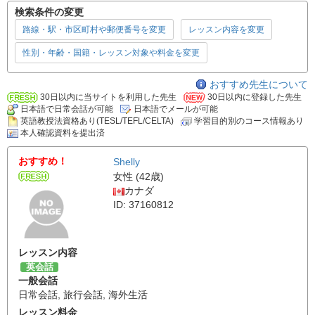
検索条件の変更
路線・駅・市区町村や郵便番号を変更
レッスン内容を変更
性別・年齢・国籍・レッスン対象や料金を変更
おすすめ先生について
30日以内に当サイトを利用した先生
30日以内に登録した先生
日本語で日常会話が可能
日本語でメールが可能
英語教授法資格あり(TESL/TEFL/CELTA)
学習目的別のコース情報あり
本人確認資料を提出済
おすすめ！
Shelly
女性 (42歳)
カナダ
ID: 37160812
レッスン内容
英会話
一般会話
日常会話
,
旅行会話
,
海外生活
レッスン料金