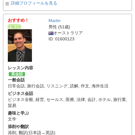
詳細プロフィールを見る
おすすめ！
Martin
男性 (51歳)
オーストラリア
ID: 01600123
レッスン内容
英会話
一般会話
日常会話
,
旅行会話
,
リスニング
,
読解
,
作文
,
海外生活
ビジネス会話
ビジネス全般
,
経営
,
セールス
,
医療
,
法律
,
会計
,
ホテル
,
旅行業
,
貿易
趣味と学ぶ
文学
添削や翻訳
添削
,
翻訳(日本語→英語)