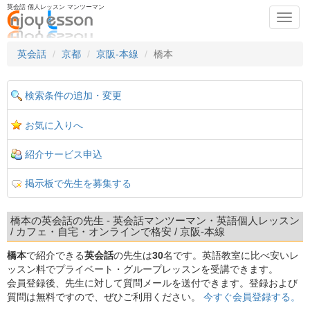
英会話 個人レッスン マンツーマン
Toggl
navig
英会話
京都
京阪-本線
橋本
検索条件の追加・変更
お気に入りへ
紹介サービス申込
掲示板で先生を募集する
橋本の英会話の先生 - 英会話マンツーマン・英語個人レッスン
/ カフェ・自宅・オンラインで格安 / 京阪-本線
橋本
で紹介できる
英会話
の先生は
30
名です。英語教室に比べ安いレ
ッスン料でプライベート・グループレッスンを受講できます。
会員登録後、先生に対して質問メールを送付できます。登録および
質問は無料ですので、ぜひご利用ください。
今すぐ会員登録する。