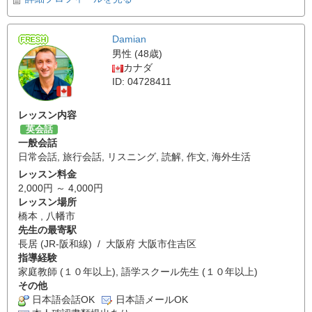
Damian
男性 (48歳)
カナダ
ID: 04728411
レッスン内容
英会話
一般会話
日常会話
,
旅行会話
,
リスニング
,
読解
,
作文
,
海外生活
レッスン料金
2,000円 ～ 4,000円
レッスン場所
橋本 , 八幡市
先生の最寄駅
長居 (JR-阪和線) / 大阪府 大阪市住吉区
指導経験
家庭教師 (１０年以上), 語学スクール先生 (１０年以上)
その他
日本語会話OK
日本語メールOK