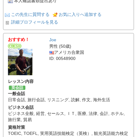
本人確認書類提出あり
この先生に質問する
お気に入りへ追加する
詳細プロフィールを見る
おすすめ！
Joe
男性 (50歳)
アメリカ合衆国
ID: 00548900
レッスン内容
英会話
一般会話
日常会話
,
旅行会話
,
リスニング
,
読解
,
作文
,
海外生活
ビジネス会話
ビジネス全般
,
経営
,
セールス
,
ＩＴ
,
医療
,
法律
,
会計
,
ホテル
,
旅行業
,
貿易
資格対策
TOEIC
,
TOEFL
,
実用英語技能検定（英検）
,
観光英語能力検定