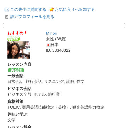
この先生に質問する
お気に入りへ追加する
詳細プロフィールを見る
おすすめ！
Minori
女性 (38歳)
日本
ID: 33340022
レッスン内容
英会話
一般会話
日常会話
,
旅行会話
,
リスニング
,
読解
,
作文
ビジネス会話
ビジネス全般
,
ホテル
,
旅行業
資格対策
TOEIC
,
実用英語技能検定（英検）
,
観光英語能力検定
趣味と学ぶ
文学
レッスン料金