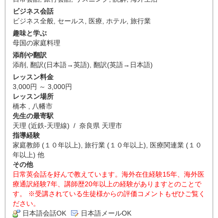
ビジネス会話
ビジネス全般
,
セールス
,
医療
,
ホテル
,
旅行業
趣味と学ぶ
母国の家庭料理
添削や翻訳
添削
,
翻訳(日本語→英語)
,
翻訳(英語→日本語)
レッスン料金
3,000円 ～ 3,000円
レッスン場所
橋本 , 八幡市
先生の最寄駅
天理 (近鉄-天理線) / 奈良県 天理市
指導経験
家庭教師 (１０年以上), 旅行業 (１０年以上), 医療関連業 (１０
年以上) 他
その他
日常英会話を好んで教えています。海外在住経験15年、海外医
療通訳経験7年、講師歴20年以上の経験がありますとのことで
す。 ※受講されている生徒様からの評価コメントもぜひご覧く
ださい。
日本語会話OK
日本語メールOK