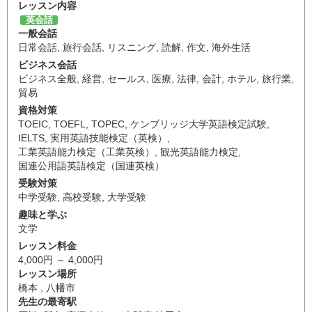
レッスン内容
英会話
一般会話
日常会話
,
旅行会話
,
リスニング
,
読解
,
作文
,
海外生活
ビジネス会話
ビジネス全般
,
経営
,
セールス
,
医療
,
法律
,
会計
,
ホテル
,
旅行業
,
貿易
資格対策
TOEIC
,
TOEFL
,
TOPEC
,
ケンブリッジ大学英語検定試験
,
IELTS
,
実用英語技能検定（英検）
,
工業英語能力検定（工業英検）
,
観光英語能力検定
,
国連公用語英語検定（国連英検）
受験対策
中学受験
,
高校受験
,
大学受験
趣味と学ぶ
文学
レッスン料金
4,000円 ～ 4,000円
レッスン場所
橋本 , 八幡市
先生の最寄駅