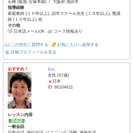
石橋 (阪急-宝塚本線) / 大阪府 池田市
指導経験
家庭教師 (１０年以上), 語学スクール先生 (１０年以上), 塾講
師 (１０年以上) 他
その他
日本語メールOK
コース情報あり
この先生に質問する
お気に入りへ追加する
詳細プロフィールを見る
おすすめ！
Emi
女性 (57歳)
日本
ID: 95104611
レッスン内容
英会話
一般会話
日常会話
,
旅行会話
,
リスニング
,
読解
,
海外生活