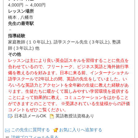
4,000円 ～ 4,000円
レッスン場所
橋本 , 八幡市
先生の最寄駅
－
指導経験
家庭教師 (１０年以上), 語学スクール先生 (３年以上), 塾講
師 (３年以上) 他
その他
レッスンは主により良い英会話スキルを習得することに焦点を
合わせているので、フリートーク、ビジネス英語と海外旅行準
備を教えるのを好みます。日本に来る前、インターナショナル
語学スクールで2年以上の間、英語の先生をしていました。い
ろいろな英語力とアクセントを全年齢の生徒に教えた経験があ
ります。生徒たちに暖かくて親しみやすい学習環境を提供する
ことによって効果的に教え、コミュニケーションをはかること
ができますとのことです。 ※受講されている生徒様からの評価
コメントもぜひご覧ください。
日本語メールOK
英語教授法資格あり
この先生に質問する
お気に入りへ追加する
詳細プロフィールを見る