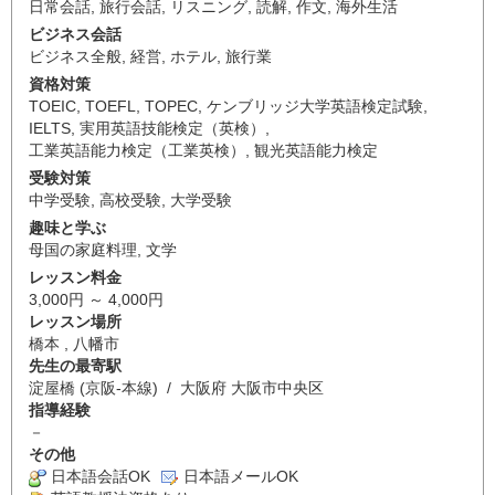
日常会話
,
旅行会話
,
リスニング
,
読解
,
作文
,
海外生活
ビジネス会話
ビジネス全般
,
経営
,
ホテル
,
旅行業
資格対策
TOEIC
,
TOEFL
,
TOPEC
,
ケンブリッジ大学英語検定試験
,
IELTS
,
実用英語技能検定（英検）
,
工業英語能力検定（工業英検）
,
観光英語能力検定
受験対策
中学受験
,
高校受験
,
大学受験
趣味と学ぶ
母国の家庭料理
,
文学
レッスン料金
3,000円 ～ 4,000円
レッスン場所
橋本 , 八幡市
先生の最寄駅
淀屋橋 (京阪-本線) / 大阪府 大阪市中央区
指導経験
－
その他
日本語会話OK
日本語メールOK