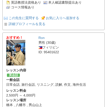
英語教授法資格あり
本人確認書類提出あり
コース情報あり
この先生に質問する
お気に入りへ追加する
詳細プロフィールを見る
おすすめ！
Ron
男性 (30歳)
フィリピン
ID: 95401622
レッスン内容
英会話
一般会話
日常会話
,
旅行会話
,
リスニング
,
読解
,
作文
,
海外生活
レッスン料金
2,500円 ～ 4,000円
レッスン場所
橋本 , 八幡市 , 男山山上