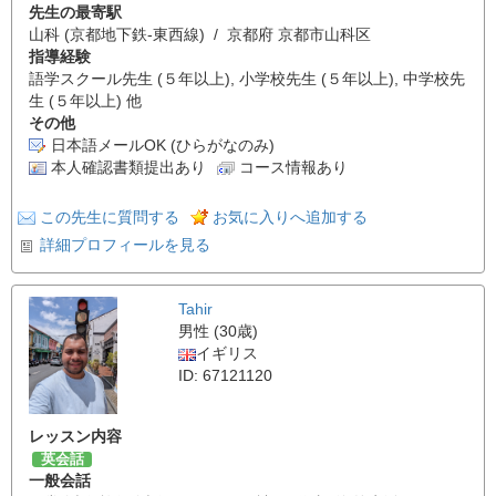
先生の最寄駅
山科 (京都地下鉄-東西線) / 京都府 京都市山科区
指導経験
語学スクール先生 (５年以上), 小学校先生 (５年以上), 中学校先
生 (５年以上) 他
その他
日本語メールOK (ひらがなのみ)
本人確認書類提出あり
コース情報あり
この先生に質問する
お気に入りへ追加する
詳細プロフィールを見る
Tahir
男性 (30歳)
イギリス
ID: 67121120
レッスン内容
英会話
一般会話