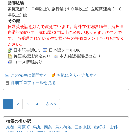
指導経験
家庭教師 (１０年以上), 旅行業 (１０年以上), 医療関連業 (１０
年以上) 他
その他
日常英会話を好んで教えています。海外在住経験15年、海外医
療通訳経験7年、講師歴20年以上の経験がありますとのことで
す。 ※受講されている生徒様からの評価コメントもぜひご覧く
ださい。
日本語会話OK
日本語メールOK
英語教授法資格あり
本人確認書類提出あり
コース情報あり
この先生に質問する
お気に入りへ追加する
詳細プロフィールを見る
1
2
3
4
次へ>
検索の多い駅
京都
河原町
烏丸
四条
烏丸御池
三条京阪
出町柳
山科