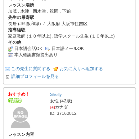
レッスン場所
加茂 , 木津 , 西木津 , 祝園 , 下狛
先生の最寄駅
長居 (JR-阪和線) / 大阪府 大阪市住吉区
指導経験
家庭教師 (１０年以上), 語学スクール先生 (１０年以上)
その他
日本語会話OK
日本語メールOK
本人確認書類提出あり
この先生に質問する
お気に入りへ追加する
詳細プロフィールを見る
おすすめ！
Shelly
女性 (42歳)
カナダ
ID: 37160812
レッスン内容