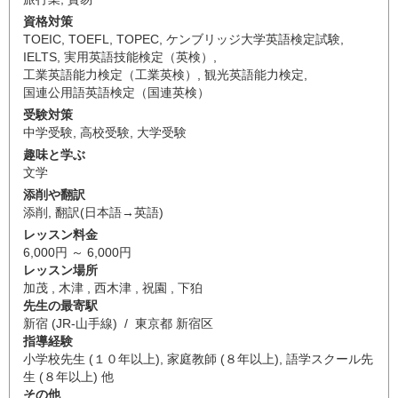
資格対策
TOEIC
,
TOEFL
,
TOPEC
,
ケンブリッジ大学英語検定試験
,
IELTS
,
実用英語技能検定（英検）
,
工業英語能力検定（工業英検）
,
観光英語能力検定
,
国連公用語英語検定（国連英検）
受験対策
中学受験
,
高校受験
,
大学受験
趣味と学ぶ
文学
添削や翻訳
添削
,
翻訳(日本語→英語)
レッスン料金
6,000円 ～ 6,000円
レッスン場所
加茂 , 木津 , 西木津 , 祝園 , 下狛
先生の最寄駅
新宿 (JR-山手線) / 東京都 新宿区
指導経験
小学校先生 (１０年以上), 家庭教師 (８年以上), 語学スクール先
生 (８年以上) 他
その他