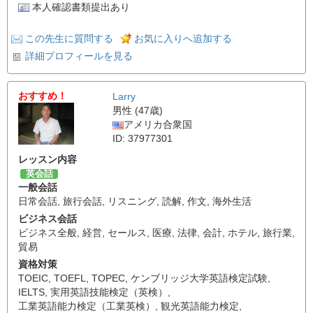
本人確認書類提出あり
この先生に質問する
お気に入りへ追加する
詳細プロフィールを見る
おすすめ！
Larry
男性 (47歳)
アメリカ合衆国
ID: 37977301
レッスン内容
英会話
一般会話
日常会話
,
旅行会話
,
リスニング
,
読解
,
作文
,
海外生活
ビジネス会話
ビジネス全般
,
経営
,
セールス
,
医療
,
法律
,
会計
,
ホテル
,
旅行業
,
貿易
資格対策
TOEIC
,
TOEFL
,
TOPEC
,
ケンブリッジ大学英語検定試験
,
IELTS
,
実用英語技能検定（英検）
,
工業英語能力検定（工業英検）
,
観光英語能力検定
,