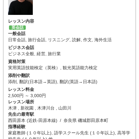
レッスン内容
英会話
一般会話
日常会話
,
旅行会話
,
リスニング
,
読解
,
作文
,
海外生活
ビジネス会話
ビジネス全般
,
経営
,
旅行業
資格対策
実用英語技能検定（英検）
,
観光英語能力検定
添削や翻訳
添削
,
翻訳(日本語→英語)
,
翻訳(英語→日本語)
レッスン料金
2,500円 ～ 3,000円
レッスン場所
木津 , 新祝園 , 木津川台 , 山田川
先生の最寄駅
西田原本 (近鉄-田原本線) / 奈良県 磯城郡田原本町
指導経験
家庭教師 (１０年以上), 語学スクール先生 (１０年以上), 高等学
校先生 (１０年以上) 他