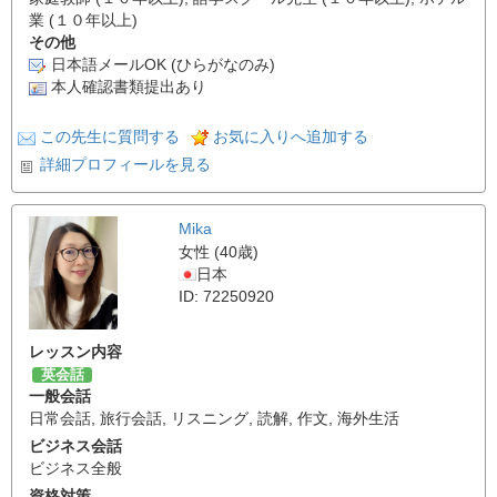
業 (１０年以上)
その他
日本語メールOK (ひらがなのみ)
本人確認書類提出あり
この先生に質問する
お気に入りへ追加する
詳細プロフィールを見る
Mika
女性 (40歳)
日本
ID: 72250920
レッスン内容
英会話
一般会話
日常会話
,
旅行会話
,
リスニング
,
読解
,
作文
,
海外生活
ビジネス会話
ビジネス全般
資格対策