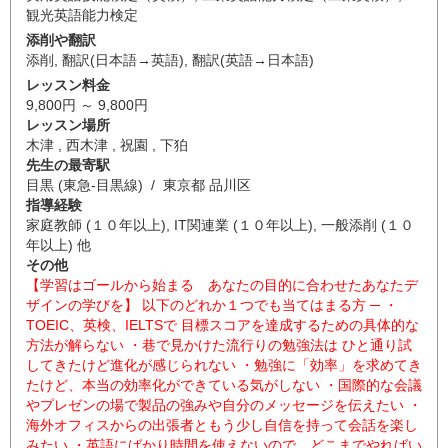
観光英語能力検定
添削や翻訳
添削
,
翻訳(日本語→英語)
,
翻訳(英語→日本語)
レッスン料金
9,800円 ～ 9,800円
レッスン場所
木津 , 西木津 , 祝園 , 下狛
先生の最寄駅
目黒 (東急-目黒線) / 東京都 品川区
指導経験
家庭教師 (１０年以上), IT関連業 (１０年以上), 一般添削 (１０
年以上) 他
その他
【学習はゴールから始まる あなたの目的に合わせたあなたデ
ザインの学びを】 以下のどれか１つでも当てはまる方 ─ ・
TOEIC、英検、IELTSで 目標スコアを達成するための具体的な
方法が解らない ・巷で見かけた流行りの勉強法は ひと通り試
してきたけど進化が感じられない ・勉強に「効率」を求めてき
たけど、本当の効率化ができている気がしない ・国際的な会議
やプレゼンの場で製品の強みや自分のメッセージを伝えたい ・
海外オフィスからの出張者ともう少し自信を持って会話を楽し
みたい ・英語にばかり時間を使えないので、どこまでやればい