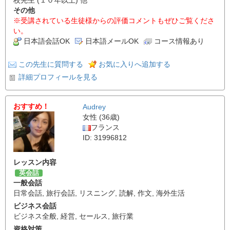
その他
※受講されている生徒様からの評価コメントもぜひご覧くださ
い。
日本語会話OK
日本語メールOK
コース情報あり
この先生に質問する
お気に入りへ追加する
詳細プロフィールを見る
おすすめ！
Audrey
女性 (36歳)
フランス
ID: 31996812
レッスン内容
英会話
一般会話
日常会話
,
旅行会話
,
リスニング
,
読解
,
作文
,
海外生活
ビジネス会話
ビジネス全般
,
経営
,
セールス
,
旅行業
資格対策