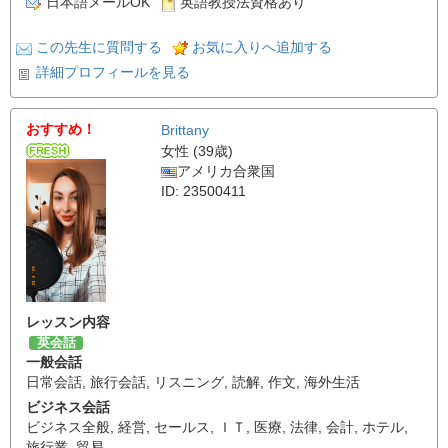
日本語メールOK
英語教授法資格あり
この先生に質問する
お気に入りへ追加する
詳細プロフィールを見る
おすすめ！
Brittany
女性 (39歳)
アメリカ合衆国
ID: 23500411
レッスン内容
英会話
一般会話
日常会話
,
旅行会話
,
リスニング
,
読解
,
作文
,
海外生活
ビジネス会話
ビジネス全般
,
経営
,
セールス
,
ＩＴ
,
医療
,
法律
,
会計
,
ホテル
,
旅行業
,
貿易