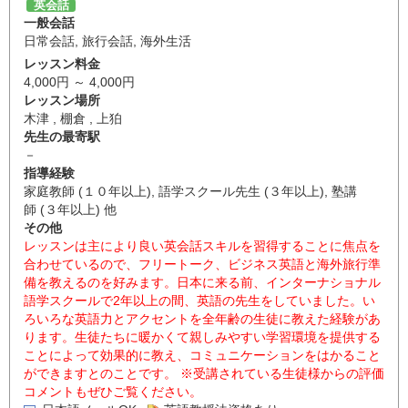
英会話
一般会話
日常会話
,
旅行会話
,
海外生活
レッスン料金
4,000円 ～ 4,000円
レッスン場所
木津 , 棚倉 , 上狛
先生の最寄駅
－
指導経験
家庭教師 (１０年以上), 語学スクール先生 (３年以上), 塾講
師 (３年以上) 他
その他
レッスンは主により良い英会話スキルを習得することに焦点を
合わせているので、フリートーク、ビジネス英語と海外旅行準
備を教えるのを好みます。日本に来る前、インターナショナル
語学スクールで2年以上の間、英語の先生をしていました。い
ろいろな英語力とアクセントを全年齢の生徒に教えた経験があ
ります。生徒たちに暖かくて親しみやすい学習環境を提供する
ことによって効果的に教え、コミュニケーションをはかること
ができますとのことです。 ※受講されている生徒様からの評価
コメントもぜひご覧ください。