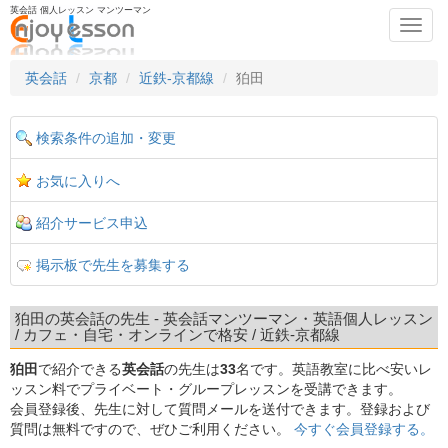
英会話 個人レッスン マンツーマン
Toggl
navig
英会話
京都
近鉄-京都線
狛田
検索条件の追加・変更
お気に入りへ
紹介サービス申込
掲示板で先生を募集する
狛田の英会話の先生 - 英会話マンツーマン・英語個人レッスン
/ カフェ・自宅・オンラインで格安 / 近鉄-京都線
狛田
で紹介できる
英会話
の先生は
33
名です。英語教室に比べ安いレ
ッスン料でプライベート・グループレッスンを受講できます。
会員登録後、先生に対して質問メールを送付できます。登録および
質問は無料ですので、ぜひご利用ください。
今すぐ会員登録する。