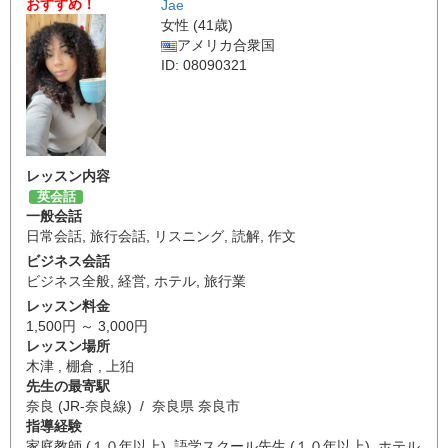
おすすめ！
Jae
女性 (41歳)
アメリカ合衆国
ID: 08090321
レッスン内容
英会話
一般会話
日常会話
,
旅行会話
,
リスニング
,
読解
,
作文
ビジネス会話
ビジネス全般
,
経営
,
ホテル
,
旅行業
レッスン料金
1,500円 ～ 3,000円
レッスン場所
木津 , 棚倉 , 上狛
先生の最寄駅
奈良 (JR-奈良線) / 奈良県 奈良市
指導経験
家庭教師 (１０年以上), 語学スクール先生 (１０年以上), ホテル