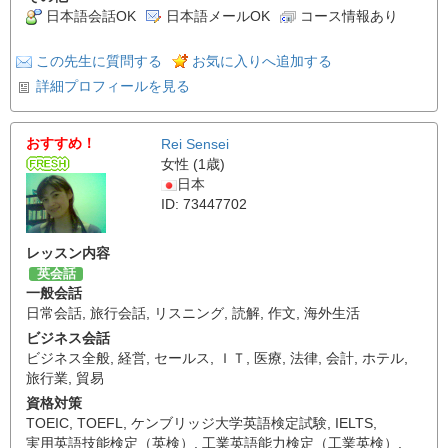
日本語会話OK
日本語メールOK
コース情報あり
この先生に質問する
お気に入りへ追加する
詳細プロフィールを見る
おすすめ！
Rei Sensei
女性 (1歳)
日本
ID: 73447702
レッスン内容
英会話
一般会話
日常会話
,
旅行会話
,
リスニング
,
読解
,
作文
,
海外生活
ビジネス会話
ビジネス全般
,
経営
,
セールス
,
ＩＴ
,
医療
,
法律
,
会計
,
ホテル
,
旅行業
,
貿易
資格対策
TOEIC
,
TOEFL
,
ケンブリッジ大学英語検定試験
,
IELTS
,
実用英語技能検定（英検）
,
工業英語能力検定（工業英検）
,