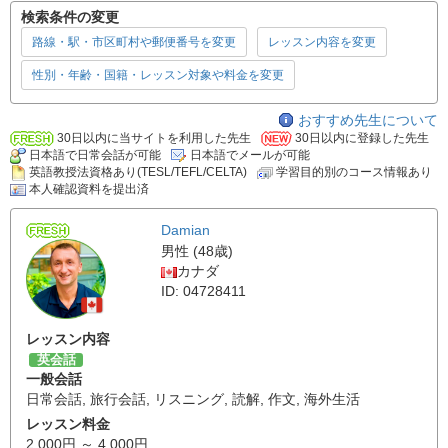
検索条件の変更
路線・駅・市区町村や郵便番号を変更
レッスン内容を変更
性別・年齢・国籍・レッスン対象や料金を変更
おすすめ先生について
30日以内に当サイトを利用した先生
30日以内に登録した先生
日本語で日常会話が可能
日本語でメールが可能
英語教授法資格あり(TESL/TEFL/CELTA)
学習目的別のコース情報あり
本人確認資料を提出済
Damian
男性 (48歳)
カナダ
ID: 04728411
レッスン内容
英会話
一般会話
日常会話
,
旅行会話
,
リスニング
,
読解
,
作文
,
海外生活
レッスン料金
2,000円 ～ 4,000円