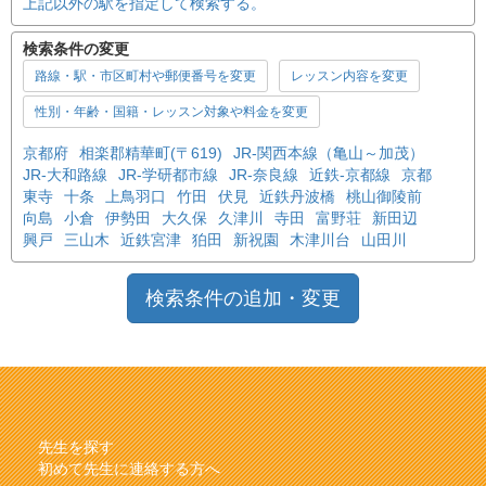
上記以外の駅を指定して検索する。
検索条件の変更
路線・駅・市区町村や郵便番号を変更
レッスン内容を変更
性別・年齢・国籍・レッスン対象や料金を変更
京都府
相楽郡精華町(〒619)
JR-関西本線（亀山～加茂）
JR-大和路線
JR-学研都市線
JR-奈良線
近鉄-京都線
京都
東寺
十条
上鳥羽口
竹田
伏見
近鉄丹波橋
桃山御陵前
向島
小倉
伊勢田
大久保
久津川
寺田
富野荘
新田辺
興戸
三山木
近鉄宮津
狛田
新祝園
木津川台
山田川
検索条件の追加・変更
先生を探す
初めて先生に連絡する方へ