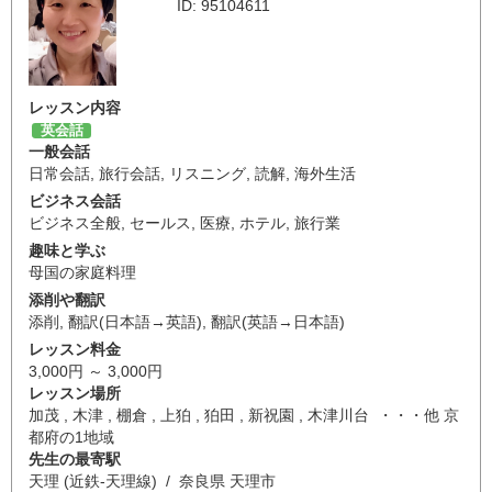
ID: 95104611
レッスン内容
英会話
一般会話
日常会話
,
旅行会話
,
リスニング
,
読解
,
海外生活
ビジネス会話
ビジネス全般
,
セールス
,
医療
,
ホテル
,
旅行業
趣味と学ぶ
母国の家庭料理
添削や翻訳
添削
,
翻訳(日本語→英語)
,
翻訳(英語→日本語)
レッスン料金
3,000円 ～ 3,000円
レッスン場所
加茂 , 木津 , 棚倉 , 上狛 , 狛田 , 新祝園 , 木津川台 ・・・他 京
都府の1地域
先生の最寄駅
天理 (近鉄-天理線) / 奈良県 天理市