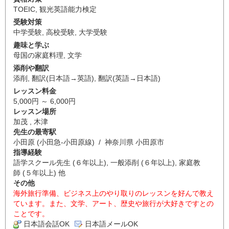
TOEIC
,
観光英語能力検定
受験対策
中学受験
,
高校受験
,
大学受験
趣味と学ぶ
母国の家庭料理
,
文学
添削や翻訳
添削
,
翻訳(日本語→英語)
,
翻訳(英語→日本語)
レッスン料金
5,000円 ～ 6,000円
レッスン場所
加茂 , 木津
先生の最寄駅
小田原 (小田急-小田原線) / 神奈川県 小田原市
指導経験
語学スクール先生 (６年以上), 一般添削 (６年以上), 家庭教
師 (５年以上) 他
その他
海外旅行準備、ビジネス上のやり取りのレッスンを好んで教え
ています。また、文学、アート、歴史や旅行が大好きですとの
ことです。
日本語会話OK
日本語メールOK