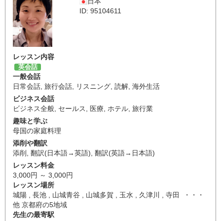
日本
ID: 95104611
レッスン内容
英会話
一般会話
日常会話
,
旅行会話
,
リスニング
,
読解
,
海外生活
ビジネス会話
ビジネス全般
,
セールス
,
医療
,
ホテル
,
旅行業
趣味と学ぶ
母国の家庭料理
添削や翻訳
添削
,
翻訳(日本語→英語)
,
翻訳(英語→日本語)
レッスン料金
3,000円 ～ 3,000円
レッスン場所
城陽 , 長池 , 山城青谷 , 山城多賀 , 玉水 , 久津川 , 寺田 ・・・
他 京都府の5地域
先生の最寄駅