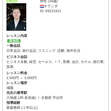
男性 (34歳)
オランダ
ID: 69221921
レッスン内容
英会話
一般会話
日常会話
,
旅行会話
,
リスニング
,
読解
,
海外生活
ビジネス会話
ビジネス全般
,
経営
,
セールス
,
ＩＴ
,
医療
,
会計
,
ホテル
,
旅行業
,
貿易
レッスン料金
2,500円 ～ 3,000円
レッスン場所
城陽
先生の最寄駅
六地蔵 (JR-奈良線) / 京都府 宇治市
指導経験
家庭教師 (１年以上)