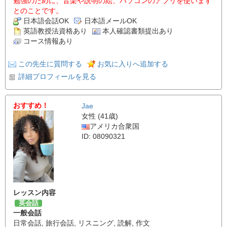
勉強のために、音楽や説明の絵、パソコンのアプリを使います
とのことです。
日本語会話OK
日本語メールOK
英語教授法資格あり
本人確認書類提出あり
コース情報あり
この先生に質問する
お気に入りへ追加する
詳細プロフィールを見る
おすすめ！
Jae
女性 (41歳)
アメリカ合衆国
ID: 08090321
レッスン内容
英会話
一般会話
日常会話
,
旅行会話
,
リスニング
,
読解
,
作文