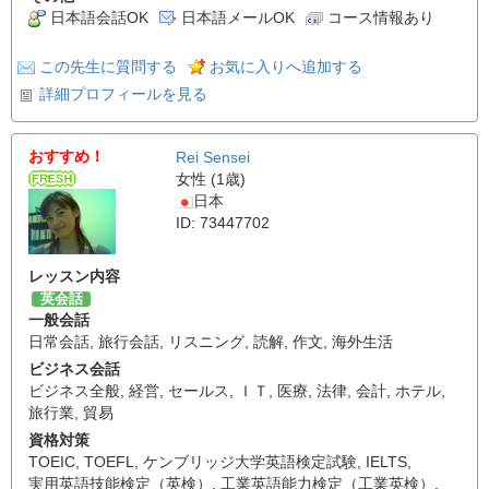
日本語会話OK
日本語メールOK
コース情報あり
この先生に質問する
お気に入りへ追加する
詳細プロフィールを見る
おすすめ！
Rei Sensei
女性 (1歳)
日本
ID: 73447702
レッスン内容
英会話
一般会話
日常会話
,
旅行会話
,
リスニング
,
読解
,
作文
,
海外生活
ビジネス会話
ビジネス全般
,
経営
,
セールス
,
ＩＴ
,
医療
,
法律
,
会計
,
ホテル
,
旅行業
,
貿易
資格対策
TOEIC
,
TOEFL
,
ケンブリッジ大学英語検定試験
,
IELTS
,
実用英語技能検定（英検）
,
工業英語能力検定（工業英検）
,