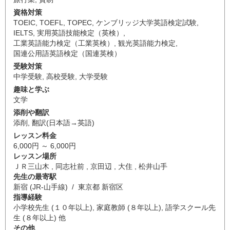
資格対策
TOEIC
,
TOEFL
,
TOPEC
,
ケンブリッジ大学英語検定試験
,
IELTS
,
実用英語技能検定（英検）
,
工業英語能力検定（工業英検）
,
観光英語能力検定
,
国連公用語英語検定（国連英検）
受験対策
中学受験
,
高校受験
,
大学受験
趣味と学ぶ
文学
添削や翻訳
添削
,
翻訳(日本語→英語)
レッスン料金
6,000円 ～ 6,000円
レッスン場所
ＪＲ三山木 , 同志社前 , 京田辺 , 大住 , 松井山手
先生の最寄駅
新宿 (JR-山手線) / 東京都 新宿区
指導経験
小学校先生 (１０年以上), 家庭教師 (８年以上), 語学スクール先
生 (８年以上) 他
その他