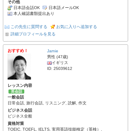
その他
日本語会話OK
日本語メールOK
本人確認書類提出あり
この先生に質問する
お気に入りへ追加する
詳細プロフィールを見る
おすすめ！
Jamie
男性 (47歳)
イギリス
ID: 25039612
レッスン内容
英会話
一般会話
日常会話
,
旅行会話
,
リスニング
,
読解
,
作文
ビジネス会話
ビジネス全般
資格対策
TOEIC
,
TOEFL
,
IELTS
,
実用英語技能検定（英検）
,