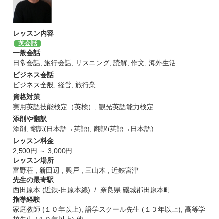
レッスン内容
英会話
一般会話
日常会話
,
旅行会話
,
リスニング
,
読解
,
作文
,
海外生活
ビジネス会話
ビジネス全般
,
経営
,
旅行業
資格対策
実用英語技能検定（英検）
,
観光英語能力検定
添削や翻訳
添削
,
翻訳(日本語→英語)
,
翻訳(英語→日本語)
レッスン料金
2,500円 ～ 3,000円
レッスン場所
富野荘 , 新田辺 , 興戸 , 三山木 , 近鉄宮津
先生の最寄駅
西田原本 (近鉄-田原本線) / 奈良県 磯城郡田原本町
指導経験
家庭教師 (１０年以上), 語学スクール先生 (１０年以上), 高等学
校先生 (１０年以上) 他