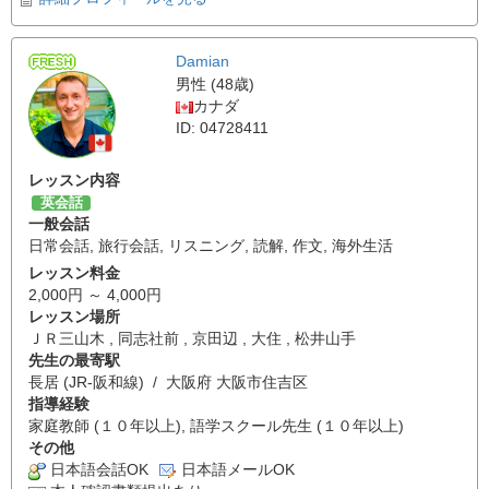
Damian
男性 (48歳)
カナダ
ID: 04728411
レッスン内容
英会話
一般会話
日常会話
,
旅行会話
,
リスニング
,
読解
,
作文
,
海外生活
レッスン料金
2,000円 ～ 4,000円
レッスン場所
ＪＲ三山木 , 同志社前 , 京田辺 , 大住 , 松井山手
先生の最寄駅
長居 (JR-阪和線) / 大阪府 大阪市住吉区
指導経験
家庭教師 (１０年以上), 語学スクール先生 (１０年以上)
その他
日本語会話OK
日本語メールOK