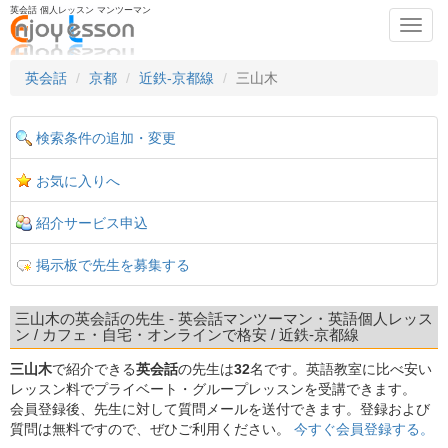
英会話 個人レッスン マンツーマン
Toggl
navig
英会話
京都
近鉄-京都線
三山木
検索条件の追加・変更
お気に入りへ
紹介サービス申込
掲示板で先生を募集する
三山木の英会話の先生 - 英会話マンツーマン・英語個人レッス
ン / カフェ・自宅・オンラインで格安 / 近鉄-京都線
三山木
で紹介できる
英会話
の先生は
32
名です。英語教室に比べ安い
レッスン料でプライベート・グループレッスンを受講できます。
会員登録後、先生に対して質問メールを送付できます。登録および
質問は無料ですので、ぜひご利用ください。
今すぐ会員登録する。