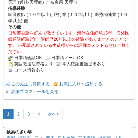
天理 (近鉄-天理線) / 奈良県 天理市
指導経験
家庭教師 (１０年以上), 旅行業 (１０年以上), 医療関連業 (１０
年以上) 他
その他
日常英会話を好んで教えています。海外在住経験15年、海外医
療通訳経験7年、講師歴20年以上の経験がありますとのことで
す。 ※受講されている生徒様からの評価コメントもぜひご覧く
ださい。
日本語会話OK
日本語メールOK
英語教授法資格あり
本人確認書類提出あり
コース情報あり
この先生に質問する
お気に入りへ追加する
詳細プロフィールを見る
1
2
3
4
次へ>
検索の多い駅