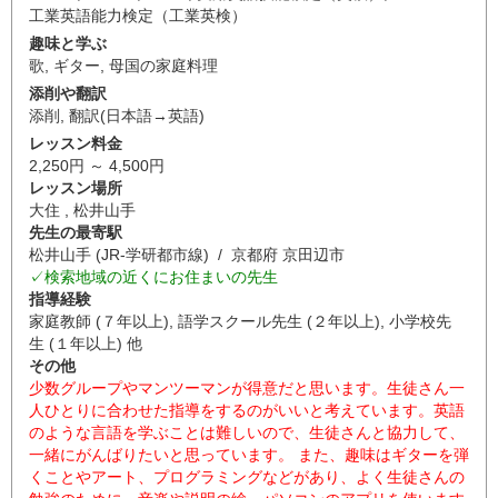
工業英語能力検定（工業英検）
趣味と学ぶ
歌
,
ギター
,
母国の家庭料理
添削や翻訳
添削
,
翻訳(日本語→英語)
レッスン料金
2,250円 ～ 4,500円
レッスン場所
大住 , 松井山手
先生の最寄駅
松井山手 (JR-学研都市線) / 京都府 京田辺市
✓検索地域の近くにお住まいの先生
指導経験
家庭教師 (７年以上), 語学スクール先生 (２年以上), 小学校先
生 (１年以上) 他
その他
少数グループやマンツーマンが得意だと思います。生徒さん一
人ひとりに合わせた指導をするのがいいと考えています。英語
のような言語を学ぶことは難しいので、生徒さんと協力して、
一緒にがんばりたいと思っています。 また、趣味はギターを弾
くことやアート、プログラミングなどがあり、よく生徒さんの