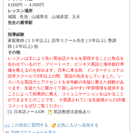
4,000円 ～ 4,000円
レッスン場所
城陽 , 長池 , 山城青谷 , 山城多賀 , 玉水
先生の最寄駅
－
指導経験
家庭教師 (１０年以上), 語学スクール先生 (３年以上), 塾講
師 (３年以上) 他
その他
レッスンは主により良い英会話スキルを習得することに焦点を
合わせているので、フリートーク、ビジネス英語と海外旅行準
備を教えるのを好みます。日本に来る前、インターナショナル
語学スクールで2年以上の間、英語の先生をしていました。い
ろいろな英語力とアクセントを全年齢の生徒に教えた経験があ
ります。生徒たちに暖かくて親しみやすい学習環境を提供する
ことによって効果的に教え、コミュニケーションをはかること
ができますとのことです。 ※受講されている生徒様からの評価
コメントもぜひご覧ください。
日本語メールOK
英語教授法資格あり
この先生に質問する
お気に入りへ追加する
詳細プロフィールを見る