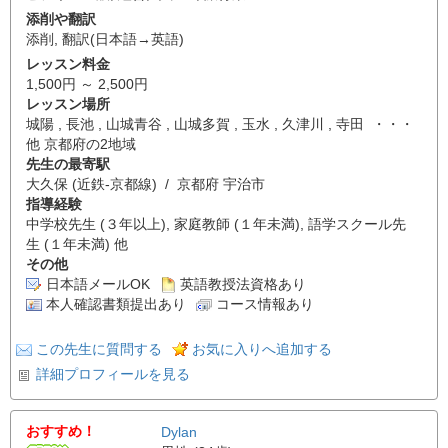
添削や翻訳
添削
,
翻訳(日本語→英語)
レッスン料金
1,500円 ～ 2,500円
レッスン場所
城陽 , 長池 , 山城青谷 , 山城多賀 , 玉水 , 久津川 , 寺田 ・・・
他 京都府の2地域
先生の最寄駅
大久保 (近鉄-京都線) / 京都府 宇治市
指導経験
中学校先生 (３年以上), 家庭教師 (１年未満), 語学スクール先
生 (１年未満) 他
その他
日本語メールOK
英語教授法資格あり
本人確認書類提出あり
コース情報あり
この先生に質問する
お気に入りへ追加する
詳細プロフィールを見る
おすすめ！
Dylan