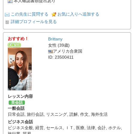
本人確認書類提出あり
この先生に質問する
お気に入りへ追加する
詳細プロフィールを見る
おすすめ！
Brittany
女性 (39歳)
アメリカ合衆国
ID: 23500411
レッスン内容
英会話
一般会話
日常会話
,
旅行会話
,
リスニング
,
読解
,
作文
,
海外生活
ビジネス会話
ビジネス全般
,
経営
,
セールス
,
ＩＴ
,
医療
,
法律
,
会計
,
ホテル
,
旅行業
,
貿易