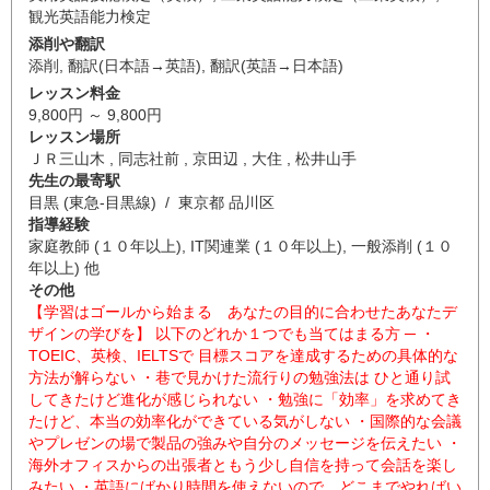
観光英語能力検定
添削や翻訳
添削
,
翻訳(日本語→英語)
,
翻訳(英語→日本語)
レッスン料金
9,800円 ～ 9,800円
レッスン場所
ＪＲ三山木 , 同志社前 , 京田辺 , 大住 , 松井山手
先生の最寄駅
目黒 (東急-目黒線) / 東京都 品川区
指導経験
家庭教師 (１０年以上), IT関連業 (１０年以上), 一般添削 (１０
年以上) 他
その他
【学習はゴールから始まる あなたの目的に合わせたあなたデ
ザインの学びを】 以下のどれか１つでも当てはまる方 ─ ・
TOEIC、英検、IELTSで 目標スコアを達成するための具体的な
方法が解らない ・巷で見かけた流行りの勉強法は ひと通り試
してきたけど進化が感じられない ・勉強に「効率」を求めてき
たけど、本当の効率化ができている気がしない ・国際的な会議
やプレゼンの場で製品の強みや自分のメッセージを伝えたい ・
海外オフィスからの出張者ともう少し自信を持って会話を楽し
みたい ・英語にばかり時間を使えないので、どこまでやればい