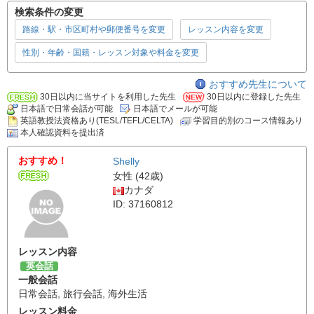
検索条件の変更
路線・駅・市区町村や郵便番号を変更
レッスン内容を変更
性別・年齢・国籍・レッスン対象や料金を変更
おすすめ先生について
30日以内に当サイトを利用した先生
30日以内に登録した先生
日本語で日常会話が可能
日本語でメールが可能
英語教授法資格あり(TESL/TEFL/CELTA)
学習目的別のコース情報あり
本人確認資料を提出済
おすすめ！
Shelly
女性 (42歳)
カナダ
ID: 37160812
レッスン内容
英会話
一般会話
日常会話
,
旅行会話
,
海外生活
レッスン料金