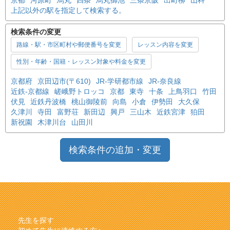
京都
河原町
烏丸
四条
烏丸御池
三条京阪
出町柳
山科
上記以外の駅を指定して検索する。
検索条件の変更
路線・駅・市区町村や郵便番号を変更
レッスン内容を変更
性別・年齢・国籍・レッスン対象や料金を変更
京都府
京田辺市(〒610)
JR-学研都市線
JR-奈良線
近鉄-京都線
嵯峨野トロッコ
京都
東寺
十条
上鳥羽口
竹田
伏見
近鉄丹波橋
桃山御陵前
向島
小倉
伊勢田
大久保
久津川
寺田
富野荘
新田辺
興戸
三山木
近鉄宮津
狛田
新祝園
木津川台
山田川
検索条件の追加・変更
先生を探す