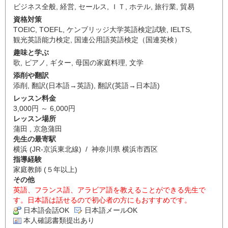
ビジネス全般
,
経営
,
セールス
,
ＩＴ
,
ホテル
,
旅行業
,
貿易
資格対策
TOEIC
,
TOEFL
,
ケンブリッジ大学英語検定試験
,
IELTS
,
観光英語能力検定
,
国連公用語英語検定（国連英検）
趣味と学ぶ
歌
,
ピアノ
,
ギター
,
母国の家庭料理
,
文学
添削や翻訳
添削
,
翻訳(日本語→英語)
,
翻訳(英語→日本語)
レッスン料金
3,000円 ～ 6,000円
レッスン場所
蒲田 , 京急蒲田
先生の最寄駅
横浜 (JR-京浜東北線) / 神奈川県 横浜市西区
指導経験
家庭教師 (５年以上)
その他
英語、フランス語、アラビア語を教えることができる先生で
す。日本語は話せるので初心者の方にもおすすめです。
日本語会話OK
日本語メールOK
本人確認書類提出あり