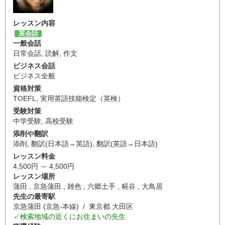
レッスン内容
英会話
一般会話
日常会話
,
読解
,
作文
ビジネス会話
ビジネス全般
資格対策
TOEFL
,
実用英語技能検定（英検）
受験対策
中学受験
,
高校受験
添削や翻訳
添削
,
翻訳(日本語→英語)
,
翻訳(英語→日本語)
レッスン料金
4,500円 ～ 4,500円
レッスン場所
蒲田 , 京急蒲田 , 雑色 , 六郷土手 , 糀谷 , 大鳥居
先生の最寄駅
京急蒲田 (京急-本線) / 東京都 大田区
✓検索地域の近くにお住まいの先生