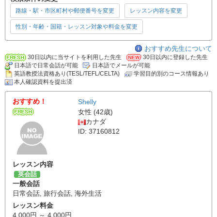
路線・駅・市区町村や郵便番号を変更
レッスン内容を変更
性別・年齢・国籍・レッスン対象や料金を変更
おすすめ先生について
30日以内に当サイトを利用した先生
30日以内に登録した先生
日本語で日常会話が可能
日本語でメールが可能
英語教授法資格あり(TESL/TEFL/CELTA)
学習目的別のコース情報あり
本人確認資料を提出済
おすすめ！
Shelly
女性 (42歳)
カナダ
ID: 37160812
レッスン内容
英会話
一般会話
日常会話
,
旅行会話
,
海外生活
レッスン料金
4,000円 ～ 4,000円