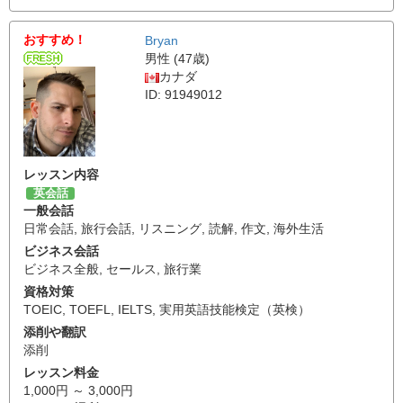
おすすめ！
Bryan
男性 (47歳)
カナダ
ID: 91949012
レッスン内容
英会話
一般会話
日常会話
,
旅行会話
,
リスニング
,
読解
,
作文
,
海外生活
ビジネス会話
ビジネス全般
,
セールス
,
旅行業
資格対策
TOEIC
,
TOEFL
,
IELTS
,
実用英語技能検定（英検）
添削や翻訳
添削
レッスン料金
1,000円 ～ 3,000円