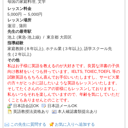
母国の家庭料理
,
文学
レッスン料金
5,000円 ～ 5,000円
レッスン場所
蓮沼 , 蒲田
先生の最寄駅
池上 (東急-池上線) / 東京都 大田区
指導経験
家庭教師 (８年以上), ホテル業 (３年以上), 語学スクール先
生 (２年以上)
その他
私はお子様に英語を教えるのが大好きです。良質な洋書の子供
向け教材をいくつも持っています。IELTS, TOIEC,TOEFL 等の
試験英語ももちろん喜んでお手伝いいたしますし、サービス業
の方々がとっさに話したいような英語もレッスンいたします。
そしてたくさんのシニアの皆様にもレッスンしておりますし、
私もいつもそれを楽しんでいますので、年齢を気にしていただ
くこともありませんとのことです。
日本語会話OK
日本語メールOK
英語教授法資格あり
本人確認書類提出あり
この先生に質問する
お気に入りへ追加する