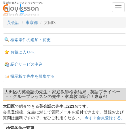
英会話 個人レッスン マンツーマン
Toggl
navig
英会話
東京都
大田区
検索条件の追加・変更
お気に入りへ
紹介サービス申込
掲示板で先生を募集する
大田区の英会話の先生・家庭教師検索結果 - 英語プライベー
ト・グループレッスンの先生・家庭教師紹介 / 東京都
大田区
で紹介できる
英会話
の先生は
223
名です。
会員登録後、先生に対して質問メールを送付できます。登録および
質問は無料ですので、ぜひご利用ください。
今すぐ会員登録する。
検索条件の変更