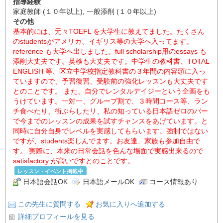
指導経験
家庭教師 (１０年以上), 一般添削 (１０年以上)
その他
基本的には、元々TOEFL を大学生に教えてました。たくさん
のstudentsがアメリカ、イギリス等の大学へ入ってます。
reference も大学へ出しました。full scholarship用のessays も
添削大丈夫です。英検も大丈夫です。中学生の教科書、TOTAL
ENGLISH 等、区立中学校指定教科書の３年間の内容頭に入っ
ていますので、予習復習、受験前の強化レッスンも大丈夫です
とのことです。 また、自分でレンタルデイジーという企画をも
うけています。一対一、グループ割で、３時間コース等、ラン
チ食べたり、街ぶらしたリ、私の知っている日本語ゼロのバー
で今までのレッスンの成果を試すチャンスをあげています。と
同時に自分自身でレベルを実感してもらいます。強制ではない
ですが、students楽しんでます。お友達、家族も参加自由で
す。 実際に、本来の日常会話を色んな場面で実感出来るので
satisfactory が高いですとのことです。
レッスン・イベント掲載中
日本語会話OK
日本語メールOK
コース情報あり
この先生に質問する
お気に入りへ追加する
詳細プロフィールを見る