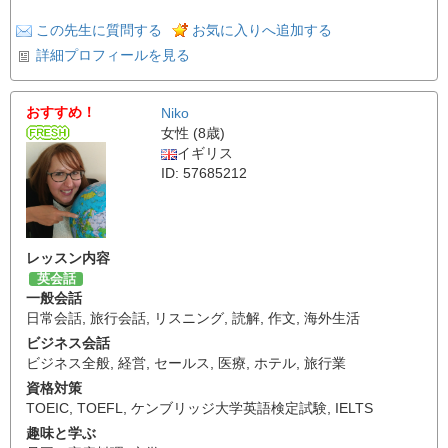
この先生に質問する
お気に入りへ追加する
詳細プロフィールを見る
おすすめ！
Niko
女性 (8歳)
イギリス
ID: 57685212
レッスン内容
英会話
一般会話
日常会話
,
旅行会話
,
リスニング
,
読解
,
作文
,
海外生活
ビジネス会話
ビジネス全般
,
経営
,
セールス
,
医療
,
ホテル
,
旅行業
資格対策
TOEIC
,
TOEFL
,
ケンブリッジ大学英語検定試験
,
IELTS
趣味と学ぶ