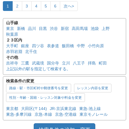
1
2
3
4
5
6
次へ>
山手線
東京
新橋
品川
目黒
渋谷
新宿
高田馬場
池袋
上野
秋葉原
２３区内
大手町
銀座
四ツ谷
表参道
飯田橋
中野
小竹向原
赤羽岩淵
北千住
その他
吉祥寺
三鷹
武蔵境
国分寺
立川
八王子
拝島
町田
上記以外の駅を指定して検索する。
検索条件の変更
路線・駅・市区町村や郵便番号を変更
レッスン内容を変更
性別・年齢・国籍・レッスン対象や料金を変更
東京都
大田区(〒144)
JR-京浜東北線
東急-池上線
東急-多摩川線
京急-本線
京急-空港線
東京モノレール