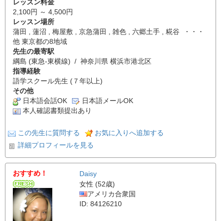
レッスン料金
2,100円 ～ 4,500円
レッスン場所
蒲田 , 蓮沼 , 梅屋敷 , 京急蒲田 , 雑色 , 六郷土手 , 糀谷 ・・・
他 東京都の8地域
先生の最寄駅
綱島 (東急-東横線) / 神奈川県 横浜市港北区
指導経験
語学スクール先生 (７年以上)
その他
日本語会話OK
日本語メールOK
本人確認書類提出あり
この先生に質問する
お気に入りへ追加する
詳細プロフィールを見る
おすすめ！
Daisy
女性 (52歳)
アメリカ合衆国
ID: 84126210