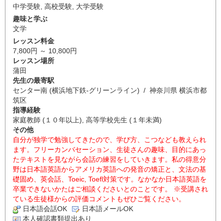
中学受験
,
高校受験
,
大学受験
趣味と学ぶ
文学
レッスン料金
7,800円 ～ 10,800円
レッスン場所
蒲田
先生の最寄駅
センター南 (横浜地下鉄-グリーンライン) / 神奈川県 横浜市都
筑区
指導経験
家庭教師 (１０年以上), 高等学校先生 (１年未満)
その他
自分が独学で勉強してきたので、学び方、こつなども教えられ
ます。フリーカンバセーション、生徒さんの趣味、目的にあっ
たテキストを見ながら会話の練習をしていきます。私の得意分
野は日本語英語からアメリカ英語への発音の矯正と、文法の基
礎固め、英会話、Toeic, Toefl対策です。なかなか日本語英語を
卒業できないかたはご相談くださいとのことです。 ※受講され
ている生徒様からの評価コメントもぜひご覧ください。
日本語会話OK
日本語メールOK
本人確認書類提出あり