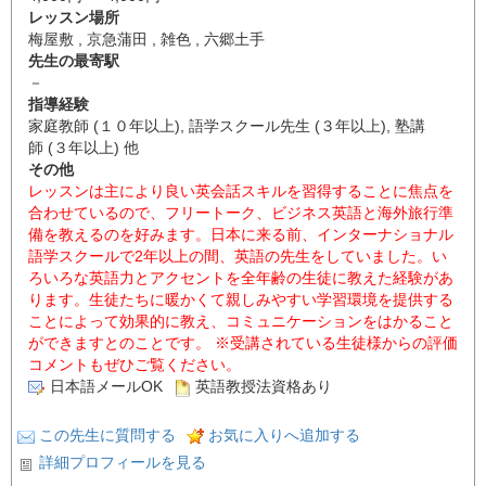
レッスン場所
梅屋敷 , 京急蒲田 , 雑色 , 六郷土手
先生の最寄駅
－
指導経験
家庭教師 (１０年以上), 語学スクール先生 (３年以上), 塾講
師 (３年以上) 他
その他
レッスンは主により良い英会話スキルを習得することに焦点を
合わせているので、フリートーク、ビジネス英語と海外旅行準
備を教えるのを好みます。日本に来る前、インターナショナル
語学スクールで2年以上の間、英語の先生をしていました。い
ろいろな英語力とアクセントを全年齢の生徒に教えた経験があ
ります。生徒たちに暖かくて親しみやすい学習環境を提供する
ことによって効果的に教え、コミュニケーションをはかること
ができますとのことです。 ※受講されている生徒様からの評価
コメントもぜひご覧ください。
日本語メールOK
英語教授法資格あり
この先生に質問する
お気に入りへ追加する
詳細プロフィールを見る