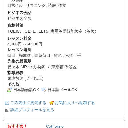
日常会話
,
リスニング
,
読解
,
作文
ビジネス会話
ビジネス全般
資格対策
TOEIC
,
TOEFL
,
IELTS
,
実用英語技能検定（英検）
レッスン料金
4,900円 ～ 4,900円
レッスン場所
蒲田 , 梅屋敷 , 京急蒲田 , 雑色 , 六郷土手
先生の最寄駅
代々木 (JR-中央本線) / 東京都 渋谷区
指導経験
家庭教師 (７年以上)
その他
日本語会話OK
日本語メールOK
この先生に質問する
お気に入りへ追加する
詳細プロフィールを見る
おすすめ！
Catherine