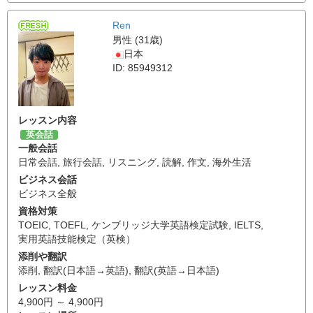
Ren
男性 (31歳)
日本
ID: 85949312
レッスン内容
英会話
一般会話
日常会話
,
旅行会話
,
リスニング
,
読解
,
作文
,
海外生活
ビジネス会話
ビジネス全般
資格対策
TOEIC
,
TOEFL
,
ケンブリッジ大学英語検定試験
,
IELTS
,
実用英語技能検定（英検）
添削や翻訳
添削
,
翻訳(日本語→英語)
,
翻訳(英語→日本語)
レッスン料金
4,900円 ～ 4,900円