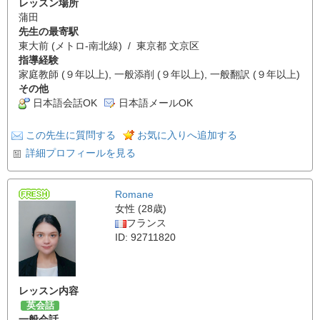
レッスン場所
蒲田
先生の最寄駅
東大前 (メトロ-南北線) / 東京都 文京区
指導経験
家庭教師 (９年以上), 一般添削 (９年以上), 一般翻訳 (９年以上)
その他
日本語会話OK
日本語メールOK
この先生に質問する
お気に入りへ追加する
詳細プロフィールを見る
Romane
女性 (28歳)
フランス
ID: 92711820
レッスン内容
英会話
一般会話