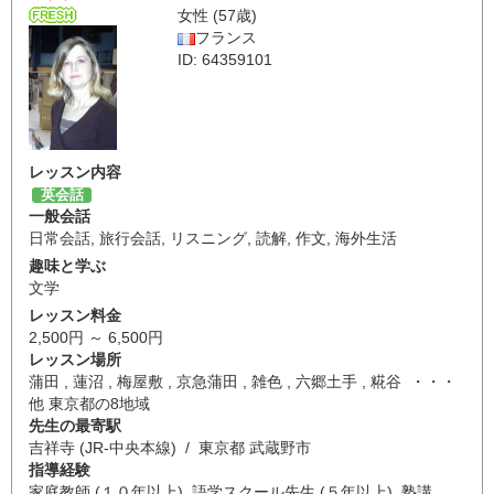
女性 (57歳)
フランス
ID: 64359101
レッスン内容
英会話
一般会話
日常会話
,
旅行会話
,
リスニング
,
読解
,
作文
,
海外生活
趣味と学ぶ
文学
レッスン料金
2,500円 ～ 6,500円
レッスン場所
蒲田 , 蓮沼 , 梅屋敷 , 京急蒲田 , 雑色 , 六郷土手 , 糀谷 ・・・
他 東京都の8地域
先生の最寄駅
吉祥寺 (JR-中央本線) / 東京都 武蔵野市
指導経験
家庭教師 (１０年以上), 語学スクール先生 (５年以上), 塾講