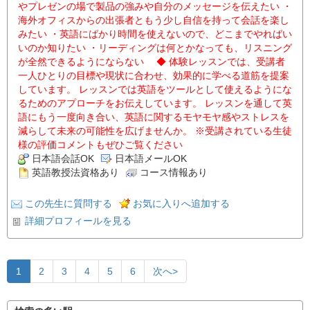
やプレゼンの場で製品の強みや自分のメッセージを伝えたい ・
海外オフィスからの出張者ともう少し自信を持って会話を楽し
みたい ・英語にばかり時間を使えないので、どこまでやればい
いのか知りたい ・リーディングは何とかなっても、リスニング
が全然できるようにならない ◆ 体験レッスンでは、受講者
一人ひとりの目標や現状に合わせ、効果的に学べる道筋を提案
しています。 レッスンでは英語をツールとして使えるようにな
るためのアプローチをお伝えしています。 レッスンを通して英
語にもう一度向き合い、英語に関するモヤモヤ感やストレスを
減らして未来の可能性を広げませんか。 ※受講されている生徒
様の評価コメントもぜひご覧ください
日本語会話OK
日本語メールOK
英語教授法資格あり
コース情報あり
この先生に質問する
お気に入りへ追加する
詳細プロフィールを見る
1
2
3
4
5
6
次へ>