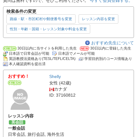
質問は無料ですので、ぜひご利用ください。
今すぐ会員登録する。
検索条件の変更
路線・駅・市区町村や郵便番号を変更
レッスン内容を変更
性別・年齢・国籍・レッスン対象や料金を変更
おすすめ先生について
30日以内に当サイトを利用した先生
30日以内に登録した先生
日本語で日常会話が可能
日本語でメールが可能
英語教授法資格あり(TESL/TEFL/CELTA)
学習目的別のコース情報あり
本人確認資料を提出済
おすすめ！
Shelly
女性 (42歳)
カナダ
ID: 37160812
レッスン内容
英会話
一般会話
日常会話
,
旅行会話
,
海外生活