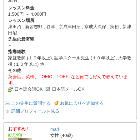
レッスン料金
1,500円 ～ 4,000円
レッスン場所
津田沼 , 新習志野 , 谷津 , 京成津田沼 , 京成大久保 , 実籾 , 新津
田沼
先生の最寄駅
－
指導経験
家庭教師 (１０年以上), 語学スクール先生 (１０年以上), 大学教
授 (１０年以上) 他
その他
英会話、英検、TOEIC、TOEFLなど何でも好んで教えていま
す。
日本語会話OK
日本語メールOK
この先生に質問する
お気に入りへ追加する
詳細プロフィールを見る
おすすめ！
mari
女性 (40歳)