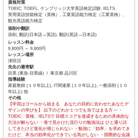
資格対策
TOEIC
,
TOEFL
,
ケンブリッジ大学英語検定試験
,
IELTS
,
実用英語技能検定（英検）
,
工業英語能力検定（工業英検）
,
観光英語能力検定
添削や翻訳
添削
,
翻訳(日本語→英語)
,
翻訳(英語→日本語)
レッスン料金
9,800円 ～ 9,800円
レッスン場所
津田沼
先生の最寄駅
目黒 (東急-目黒線) / 東京都 品川区
指導経験
家庭教師 (１０年以上), IT関連業 (１０年以上), 一般添削 (１０
年以上) 他
その他
【学習はゴールから始まる あなたの目的に合わせたあなたデ
ザインの学びを】 以下のどれか１つでも当てはまる方 ─ ・
TOEIC、英検、IELTSで 目標スコアを達成するための具体的な
方法が解らない ・巷で見かけた流行りの勉強法は ひと通り試
してきたけど進化が感じられない ・勉強に「効率」を求めてき
たけど、本当の効率化ができている気がしない ・国際的な会議