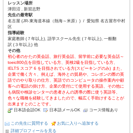
レッスン場所
津田沼 , 新習志野
先生の最寄駅
名古屋 (JR-東海道本線（熱海～米原）) / 愛知県 名古屋市中村
区
指導経験
家庭教師 (７年以上), 語学スクール先生 (７年以上), 一般翻
訳 (３年以上) 他
その他
初心者のかたの英会話、旅行英会話、留学前に必要な英会話～
toeic800点を目指している方、英検2級を目指している方、
IELTS スコア 6 を目指されている方(スピーキングのみ) また、
企業で働く方々、例えば、海外との貿易や、コレポンの際の英
語でのやり取りの仕方、英語でのコンピュータの操作案内や顧
客への電話の掛け方、企業の受付にて使用する英語、その他に
も病院や検診センターの患者さんの誘導の際に使う英語等、
色々な職種を経験してきましたので、幅広く手助けすることが
出来ますとのことです。
日本語会話OK
日本語メールOK
コース情報あり
この先生に質問する
お気に入りへ追加する
詳細プロフィールを見る