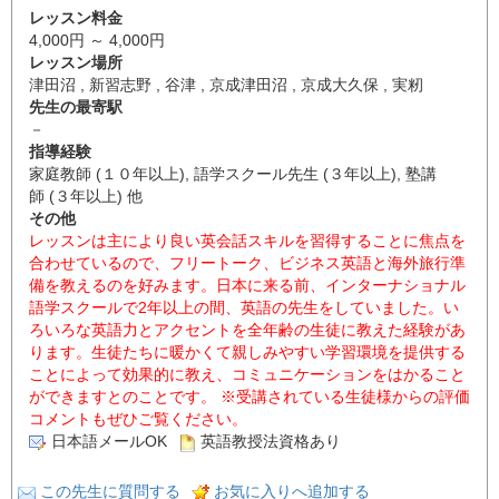
レッスン料金
4,000円 ～ 4,000円
レッスン場所
津田沼 , 新習志野 , 谷津 , 京成津田沼 , 京成大久保 , 実籾
先生の最寄駅
－
指導経験
家庭教師 (１０年以上), 語学スクール先生 (３年以上), 塾講
師 (３年以上) 他
その他
レッスンは主により良い英会話スキルを習得することに焦点を
合わせているので、フリートーク、ビジネス英語と海外旅行準
備を教えるのを好みます。日本に来る前、インターナショナル
語学スクールで2年以上の間、英語の先生をしていました。い
ろいろな英語力とアクセントを全年齢の生徒に教えた経験があ
ります。生徒たちに暖かくて親しみやすい学習環境を提供する
ことによって効果的に教え、コミュニケーションをはかること
ができますとのことです。 ※受講されている生徒様からの評価
コメントもぜひご覧ください。
日本語メールOK
英語教授法資格あり
この先生に質問する
お気に入りへ追加する