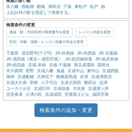
検索の多い駅
本八幡
西船橋
船橋
津田沼
千葉
東松戸
松戸
柏
上記以外の駅を指定して検索する。
検索条件の変更
路線・駅・市区町村や郵便番号を変更
レッスン内容を変更
性別・年齢・国籍・レッスン対象や料金を変更
千葉県
習志野市(〒275)
JR-外房線
JR-内房線
JR-京葉線
JR-成田線（東京～成田空港）
JR-総武線快速
JR-総武本線
JR-総武線
京成-本線
京成-千葉線
新京成電鉄
国府台
市川真間
菅野
京成八幡
鬼越
京成中山
東中山
京成西船
海神
京成船橋
大神宮下
船橋競馬場
谷津
京成津田沼
京成大久保
実籾
八千代台
京成大和田
勝田台
志津
ユーカリが丘
京成臼井
京成佐倉
大佐倉
京成酒々井
宗吾参道
公津の杜
京成成田
空港第２ビル
成田空港
検索条件の追加・変更