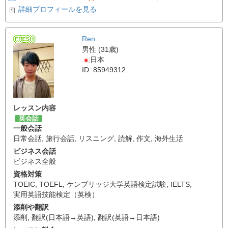
詳細プロフィールを見る
Ren
男性 (31歳)
日本
ID: 85949312
レッスン内容
英会話
一般会話
日常会話
,
旅行会話
,
リスニング
,
読解
,
作文
,
海外生活
ビジネス会話
ビジネス全般
資格対策
TOEIC
,
TOEFL
,
ケンブリッジ大学英語検定試験
,
IELTS
,
実用英語技能検定（英検）
添削や翻訳
添削
,
翻訳(日本語→英語)
,
翻訳(英語→日本語)