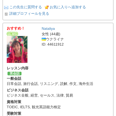
この先生に質問する
お気に入りへ追加する
詳細プロフィールを見る
おすすめ！
Nataliya
女性 (44歳)
ウクライナ
ID: 44611912
レッスン内容
英会話
一般会話
日常会話
,
旅行会話
,
リスニング
,
読解
,
作文
,
海外生活
ビジネス会話
ビジネス全般
,
経営
,
セールス
,
法律
,
貿易
資格対策
TOEIC
,
IELTS
,
観光英語能力検定
受験対策