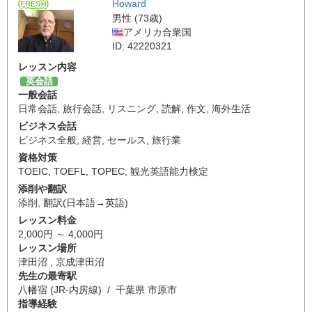
Howard
男性 (73歳)
アメリカ合衆国
ID: 42220321
レッスン内容
英会話
一般会話
日常会話
,
旅行会話
,
リスニング
,
読解
,
作文
,
海外生活
ビジネス会話
ビジネス全般
,
経営
,
セールス
,
旅行業
資格対策
TOEIC
,
TOEFL
,
TOPEC
,
観光英語能力検定
添削や翻訳
添削
,
翻訳(日本語→英語)
レッスン料金
2,000円 ～ 4,000円
レッスン場所
津田沼 , 京成津田沼
先生の最寄駅
八幡宿 (JR-内房線) / 千葉県 市原市
指導経験