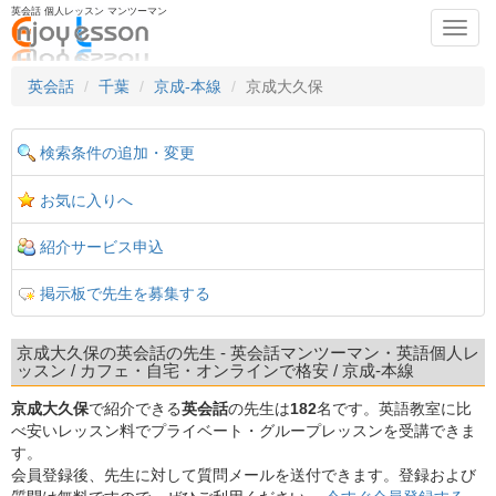
英会話 個人レッスン マンツーマン
Toggl
navig
英会話
千葉
京成-本線
京成大久保
検索条件の追加・変更
お気に入りへ
紹介サービス申込
掲示板で先生を募集する
京成大久保の英会話の先生 - 英会話マンツーマン・英語個人レ
ッスン / カフェ・自宅・オンラインで格安 / 京成-本線
京成大久保
で紹介できる
英会話
の先生は
182
名です。英語教室に比
べ安いレッスン料でプライベート・グループレッスンを受講できま
す。
会員登録後、先生に対して質問メールを送付できます。登録および