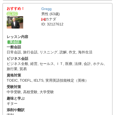
おすすめ！
Gregg
男性 (63歳)
カナダ
ID: 32127612
レッスン内容
英会話
一般会話
日常会話
,
旅行会話
,
リスニング
,
読解
,
作文
,
海外生活
ビジネス会話
ビジネス全般
,
経営
,
セールス
,
ＩＴ
,
医療
,
法律
,
会計
,
ホテル
,
旅行業
,
貿易
資格対策
TOEIC
,
TOEFL
,
IELTS
,
実用英語技能検定（英検）
受験対策
中学受験
,
高校受験
,
大学受験
趣味と学ぶ
ギター
添削や翻訳
添削