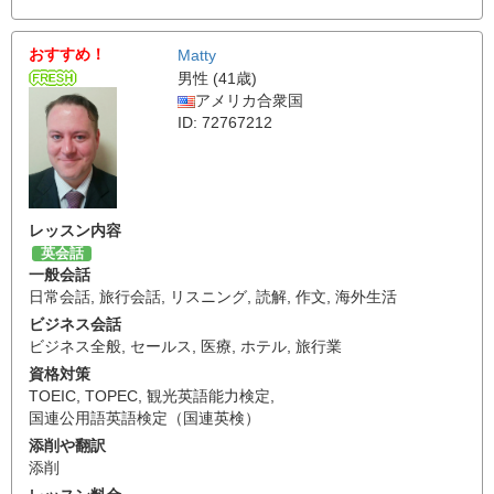
おすすめ！
Matty
男性 (41歳)
アメリカ合衆国
ID: 72767212
レッスン内容
英会話
一般会話
日常会話
,
旅行会話
,
リスニング
,
読解
,
作文
,
海外生活
ビジネス会話
ビジネス全般
,
セールス
,
医療
,
ホテル
,
旅行業
資格対策
TOEIC
,
TOPEC
,
観光英語能力検定
,
国連公用語英語検定（国連英検）
添削や翻訳
添削