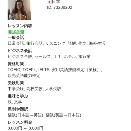
日本
ID: 73289202
レッスン内容
英会話
一般会話
日常会話
,
旅行会話
,
リスニング
,
読解
,
作文
,
海外生活
ビジネス会話
ビジネス全般
,
セールス
,
ＩＴ
,
ホテル
,
旅行業
資格対策
TOEIC
,
TOEFL
,
IELTS
,
実用英語技能検定（英検）
,
観光英語能力検定
受験対策
中学受験
,
高校受験
,
大学受験
趣味と学ぶ
歌
,
文学
添削や翻訳
翻訳(日本語→英語)
,
翻訳(英語→日本語)
レッスン料金
8,000円 ～ 8,000円