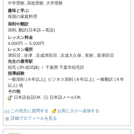
中学受験
,
高校受験
,
大学受験
趣味と学ぶ
母国の家庭料理
添削や翻訳
添削
,
翻訳(日本語→英語)
レッスン料金
4,000円 ～ 5,500円
レッスン場所
津田沼 , 谷津 , 京成津田沼 , 京成大久保 , 実籾 , 新津田沼
先生の最寄駅
稲毛 (JR-総武線) / 千葉県 千葉市稲毛区
指導経験
一般添削 (８年以上), ビジネス添削 (８年以上), 一般翻訳 (８年
以上) 他
その他
日本語会話OK
日本語メールOK
この先生に質問する
お気に入りへ追加する
詳細プロフィールを見る