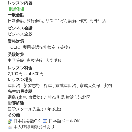
レッスン内容
英会話
一般会話
日常会話
,
旅行会話
,
リスニング
,
読解
,
作文
,
海外生活
ビジネス会話
ビジネス全般
資格対策
TOEIC
,
実用英語技能検定（英検）
受験対策
中学受験
,
高校受験
,
大学受験
レッスン料金
2,100円 ～ 4,500円
レッスン場所
津田沼 , 新習志野 , 谷津 , 京成津田沼 , 京成大久保 , 実籾
先生の最寄駅
綱島 (東急-東横線) / 神奈川県 横浜市港北区
指導経験
語学スクール先生 (７年以上)
その他
日本語会話OK
日本語メールOK
本人確認書類提出あり