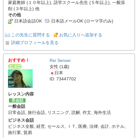
家庭教師 (１０年以上), 語学スクール先生 (５年以上), 一般添
削 (３年以上) 他
その他
日本語会話OK
日本語メールOK (ローマ字のみ)
この先生に質問する
お気に入りへ追加する
詳細プロフィールを見る
おすすめ！
Rei Sensei
女性 (1歳)
日本
ID: 73447702
レッスン内容
英会話
一般会話
日常会話
,
旅行会話
,
リスニング
,
読解
,
作文
,
海外生活
ビジネス会話
ビジネス全般
,
経営
,
セールス
,
ＩＴ
,
医療
,
法律
,
会計
,
ホテル
,
旅行業
,
貿易