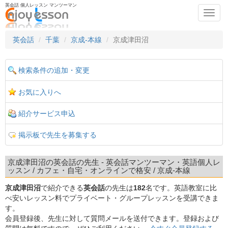
英会話 個人レッスン マンツーマン
Toggl
navig
英会話
千葉
京成-本線
京成津田沼
検索条件の追加・変更
お気に入りへ
紹介サービス申込
掲示板で先生を募集する
京成津田沼の英会話の先生 - 英会話マンツーマン・英語個人レ
ッスン / カフェ・自宅・オンラインで格安 / 京成-本線
京成津田沼
で紹介できる
英会話
の先生は
182
名です。英語教室に比
べ安いレッスン料でプライベート・グループレッスンを受講できま
す。
会員登録後、先生に対して質問メールを送付できます。登録および