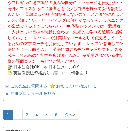
やプレゼンの場で製品の強みや自分のメッセージを伝えたい ・
海外オフィスからの出張者ともう少し自信を持って会話を楽し
みたい ・英語にばかり時間を使えないので、どこまでやればい
いのか知りたい ・リーディングは何とかなっても、リスニング
が全然できるようにならない ◆ 体験レッスンでは、受講者
一人ひとりの目標や現状に合わせ、効果的に学べる道筋を提案
しています。 レッスンでは英語をツールとして使えるようにな
るためのアプローチをお伝えしています。 レッスンを通して英
語にもう一度向き合い、英語に関するモヤモヤ感やストレスを
減らして未来の可能性を広げませんか。 ※受講されている生徒
様の評価コメントもぜひご覧ください
日本語会話OK
日本語メールOK
英語教授法資格あり
コース情報あり
この先生に質問する
お気に入りへ追加する
詳細プロフィールを見る
1
2
3
4
5
6
次へ>