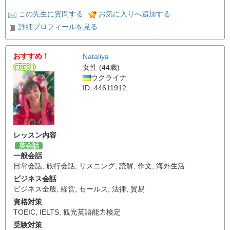
この先生に質問する
お気に入りへ追加する
詳細プロフィールを見る
おすすめ！
Nataliya
女性 (44歳)
ウクライナ
ID: 44611912
レッスン内容
英会話
一般会話
日常会話
,
旅行会話
,
リスニング
,
読解
,
作文
,
海外生活
ビジネス会話
ビジネス全般
,
経営
,
セールス
,
法律
,
貿易
資格対策
TOEIC
,
IELTS
,
観光英語能力検定
受験対策