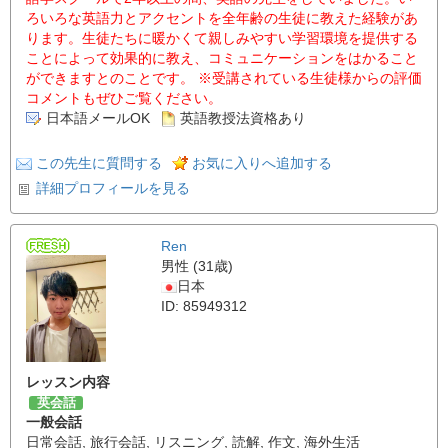
ろいろな英語力とアクセントを全年齢の生徒に教えた経験があ
ります。生徒たちに暖かくて親しみやすい学習環境を提供する
ことによって効果的に教え、コミュニケーションをはかること
ができますとのことです。 ※受講されている生徒様からの評価
コメントもぜひご覧ください。
日本語メールOK
英語教授法資格あり
この先生に質問する
お気に入りへ追加する
詳細プロフィールを見る
Ren
男性 (31歳)
日本
ID: 85949312
レッスン内容
英会話
一般会話
日常会話
,
旅行会話
,
リスニング
,
読解
,
作文
,
海外生活