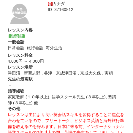
カナダ
ID: 37160812
レッスン内容
英会話
一般会話
日常会話
,
旅行会話
,
海外生活
レッスン料金
4,000円 ～ 4,000円
レッスン場所
津田沼 , 新習志野 , 谷津 , 京成津田沼 , 京成大久保 , 実籾
先生の最寄駅
－
指導経験
家庭教師 (１０年以上), 語学スクール先生 (３年以上), 塾講
師 (３年以上) 他
その他
レッスンは主により良い英会話スキルを習得することに焦点を
合わせているので、フリートーク、ビジネス英語と海外旅行準
備を教えるのを好みます。日本に来る前、インターナショナル
語学スクールで2年以上の間、英語の先生をしていました。い