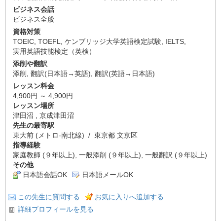
ビジネス会話
ビジネス全般
資格対策
TOEIC
,
TOEFL
,
ケンブリッジ大学英語検定試験
,
IELTS
,
実用英語技能検定（英検）
添削や翻訳
添削
,
翻訳(日本語→英語)
,
翻訳(英語→日本語)
レッスン料金
4,900円 ～ 4,900円
レッスン場所
津田沼 , 京成津田沼
先生の最寄駅
東大前 (メトロ-南北線) / 東京都 文京区
指導経験
家庭教師 (９年以上), 一般添削 (９年以上), 一般翻訳 (９年以上)
その他
日本語会話OK
日本語メールOK
この先生に質問する
お気に入りへ追加する
詳細プロフィールを見る