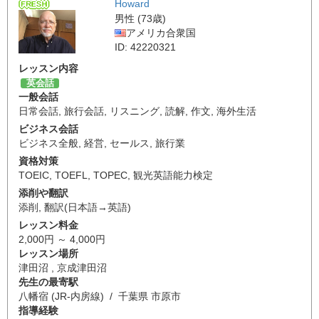
Howard
男性 (73歳)
アメリカ合衆国
ID: 42220321
レッスン内容
英会話
一般会話
日常会話
,
旅行会話
,
リスニング
,
読解
,
作文
,
海外生活
ビジネス会話
ビジネス全般
,
経営
,
セールス
,
旅行業
資格対策
TOEIC
,
TOEFL
,
TOPEC
,
観光英語能力検定
添削や翻訳
添削
,
翻訳(日本語→英語)
レッスン料金
2,000円 ～ 4,000円
レッスン場所
津田沼 , 京成津田沼
先生の最寄駅
八幡宿 (JR-内房線) / 千葉県 市原市
指導経験