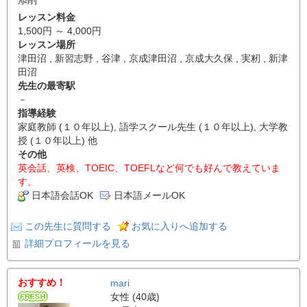
レッスン料金
1,500円 ～ 4,000円
レッスン場所
津田沼 , 新習志野 , 谷津 , 京成津田沼 , 京成大久保 , 実籾 , 新津
田沼
先生の最寄駅
－
指導経験
家庭教師 (１０年以上), 語学スクール先生 (１０年以上), 大学教
授 (１０年以上) 他
その他
英会話、英検、TOEIC、TOEFLなど何でも好んで教えていま
す。
日本語会話OK
日本語メールOK
この先生に質問する
お気に入りへ追加する
詳細プロフィールを見る
おすすめ！
mari
女性 (40歳)