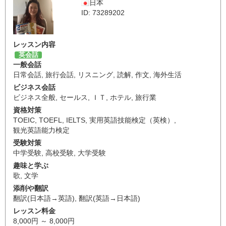
日本
ID: 73289202
レッスン内容
英会話
一般会話
日常会話
,
旅行会話
,
リスニング
,
読解
,
作文
,
海外生活
ビジネス会話
ビジネス全般
,
セールス
,
ＩＴ
,
ホテル
,
旅行業
資格対策
TOEIC
,
TOEFL
,
IELTS
,
実用英語技能検定（英検）
,
観光英語能力検定
受験対策
中学受験
,
高校受験
,
大学受験
趣味と学ぶ
歌
,
文学
添削や翻訳
翻訳(日本語→英語)
,
翻訳(英語→日本語)
レッスン料金
8,000円 ～ 8,000円