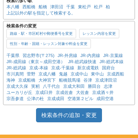
検索の多い駅
本八幡
西船橋
船橋
津田沼
千葉
東松戸
松戸
柏
上記以外の駅を指定して検索する。
検索条件の変更
路線・駅・市区町村や郵便番号を変更
レッスン内容を変更
性別・年齢・国籍・レッスン対象や料金を変更
千葉県
習志野市(〒275)
JR-外房線
JR-内房線
JR-京葉線
JR-成田線（東京～成田空港）
JR-総武線快速
JR-総武本線
JR-総武線
京成-本線
京成-千葉線
新京成電鉄
国府台
市川真間
菅野
京成八幡
鬼越
京成中山
東中山
京成西船
海神
京成船橋
大神宮下
船橋競馬場
谷津
京成津田沼
京成大久保
実籾
八千代台
京成大和田
勝田台
志津
ユーカリが丘
京成臼井
京成佐倉
大佐倉
京成酒々井
宗吾参道
公津の杜
京成成田
空港第２ビル
成田空港
検索条件の追加・変更