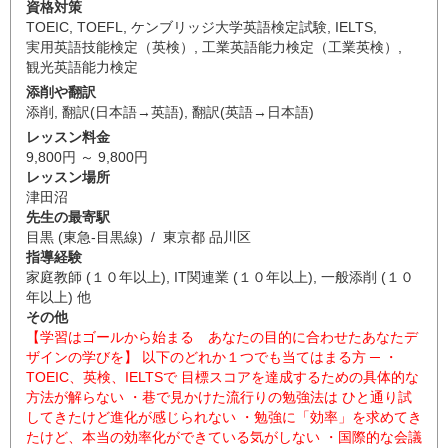
資格対策
TOEIC
,
TOEFL
,
ケンブリッジ大学英語検定試験
,
IELTS
,
実用英語技能検定（英検）
,
工業英語能力検定（工業英検）
,
観光英語能力検定
添削や翻訳
添削
,
翻訳(日本語→英語)
,
翻訳(英語→日本語)
レッスン料金
9,800円 ～ 9,800円
レッスン場所
津田沼
先生の最寄駅
目黒 (東急-目黒線) / 東京都 品川区
指導経験
家庭教師 (１０年以上), IT関連業 (１０年以上), 一般添削 (１０
年以上) 他
その他
【学習はゴールから始まる あなたの目的に合わせたあなたデ
ザインの学びを】 以下のどれか１つでも当てはまる方 ─ ・
TOEIC、英検、IELTSで 目標スコアを達成するための具体的な
方法が解らない ・巷で見かけた流行りの勉強法は ひと通り試
してきたけど進化が感じられない ・勉強に「効率」を求めてき
たけど、本当の効率化ができている気がしない ・国際的な会議