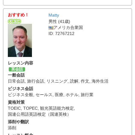
おすすめ！
Matty
男性 (41歳)
アメリカ合衆国
ID: 72767212
レッスン内容
英会話
一般会話
日常会話
,
旅行会話
,
リスニング
,
読解
,
作文
,
海外生活
ビジネス会話
ビジネス全般
,
セールス
,
医療
,
ホテル
,
旅行業
資格対策
TOEIC
,
TOPEC
,
観光英語能力検定
,
国連公用語英語検定（国連英検）
添削や翻訳
添削