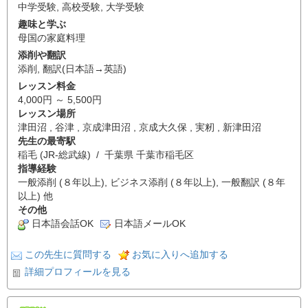
中学受験
,
高校受験
,
大学受験
趣味と学ぶ
母国の家庭料理
添削や翻訳
添削
,
翻訳(日本語→英語)
レッスン料金
4,000円 ～ 5,500円
レッスン場所
津田沼 , 谷津 , 京成津田沼 , 京成大久保 , 実籾 , 新津田沼
先生の最寄駅
稲毛 (JR-総武線) / 千葉県 千葉市稲毛区
指導経験
一般添削 (８年以上), ビジネス添削 (８年以上), 一般翻訳 (８年
以上) 他
その他
日本語会話OK
日本語メールOK
この先生に質問する
お気に入りへ追加する
詳細プロフィールを見る