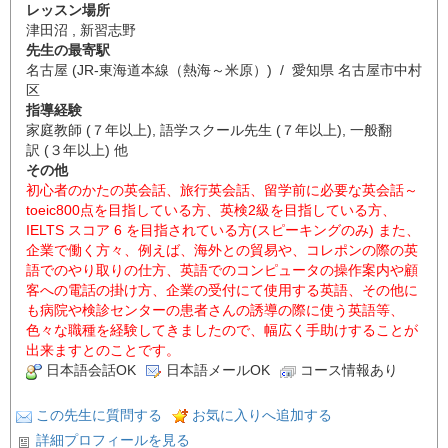
レッスン場所
津田沼 , 新習志野
先生の最寄駅
名古屋 (JR-東海道本線（熱海～米原）) / 愛知県 名古屋市中村
区
指導経験
家庭教師 (７年以上), 語学スクール先生 (７年以上), 一般翻
訳 (３年以上) 他
その他
初心者のかたの英会話、旅行英会話、留学前に必要な英会話～
toeic800点を目指している方、英検2級を目指している方、
IELTS スコア 6 を目指されている方(スピーキングのみ) また、
企業で働く方々、例えば、海外との貿易や、コレポンの際の英
語でのやり取りの仕方、英語でのコンピュータの操作案内や顧
客への電話の掛け方、企業の受付にて使用する英語、その他に
も病院や検診センターの患者さんの誘導の際に使う英語等、
色々な職種を経験してきましたので、幅広く手助けすることが
出来ますとのことです。
日本語会話OK
日本語メールOK
コース情報あり
この先生に質問する
お気に入りへ追加する
詳細プロフィールを見る