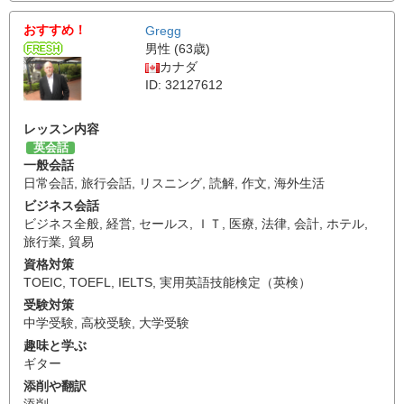
おすすめ！
Gregg
男性 (63歳)
カナダ
ID: 32127612
レッスン内容
英会話
一般会話
日常会話
,
旅行会話
,
リスニング
,
読解
,
作文
,
海外生活
ビジネス会話
ビジネス全般
,
経営
,
セールス
,
ＩＴ
,
医療
,
法律
,
会計
,
ホテル
,
旅行業
,
貿易
資格対策
TOEIC
,
TOEFL
,
IELTS
,
実用英語技能検定（英検）
受験対策
中学受験
,
高校受験
,
大学受験
趣味と学ぶ
ギター
添削や翻訳
添削