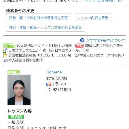
質問は無料ですので、ぜひご利用ください。
今すぐ会員登録する。
検索条件の変更
路線・駅・市区町村や郵便番号を変更
レッスン内容を変更
性別・年齢・国籍・レッスン対象や料金を変更
おすすめ先生について
30日以内に当サイトを利用した先生
30日以内に登録した先生
日本語で日常会話が可能
日本語でメールが可能
英語教授法資格あり(TESL/TEFL/CELTA)
学習目的別のコース情報あり
本人確認資料を提出済
Romane
女性 (28歳)
フランス
ID: 92711820
レッスン内容
英会話
一般会話
日常会話
,
リスニング
,
読解
,
作文