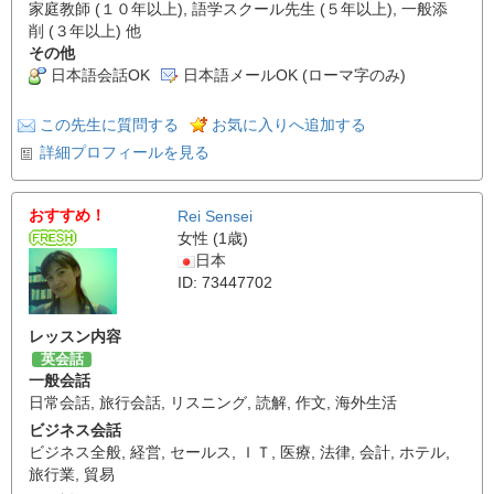
家庭教師 (１０年以上), 語学スクール先生 (５年以上), 一般添
削 (３年以上) 他
その他
日本語会話OK
日本語メールOK (ローマ字のみ)
この先生に質問する
お気に入りへ追加する
詳細プロフィールを見る
おすすめ！
Rei Sensei
女性 (1歳)
日本
ID: 73447702
レッスン内容
英会話
一般会話
日常会話
,
旅行会話
,
リスニング
,
読解
,
作文
,
海外生活
ビジネス会話
ビジネス全般
,
経営
,
セールス
,
ＩＴ
,
医療
,
法律
,
会計
,
ホテル
,
旅行業
,
貿易