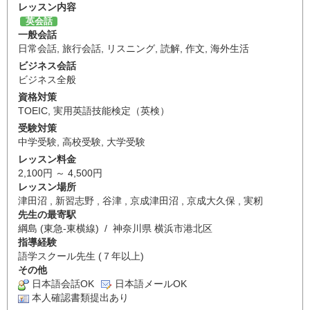
レッスン内容
英会話
一般会話
日常会話
,
旅行会話
,
リスニング
,
読解
,
作文
,
海外生活
ビジネス会話
ビジネス全般
資格対策
TOEIC
,
実用英語技能検定（英検）
受験対策
中学受験
,
高校受験
,
大学受験
レッスン料金
2,100円 ～ 4,500円
レッスン場所
津田沼 , 新習志野 , 谷津 , 京成津田沼 , 京成大久保 , 実籾
先生の最寄駅
綱島 (東急-東横線) / 神奈川県 横浜市港北区
指導経験
語学スクール先生 (７年以上)
その他
日本語会話OK
日本語メールOK
本人確認書類提出あり